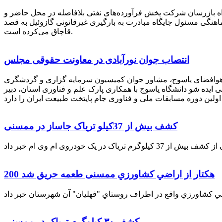
راه بازرسان شرکت پخش فرآورده‌های نفتی بلافاصله در محل حاضر و
انکر با هماهنگی مسئول جایگاه مبادرت به بارگیری غیرقانونی گازوئیل به قصد
قاچاق می‌کرده است.
انتصاب جوان نورآبادی در معاونت حقوقی مجلس
 هوافضای یاسوج، مشاور جوان کمیسیون سرمایه گزاری و گردشگری
 ایده شو دانشگاه یاسوج با همکاری پارک علم و فناوری استان، دبیر
کشف بیش از 37کیلو تریاک جاساز در ممسنی
200 هكتار از اراضي كشاورزي ممسنی طعمه حریق شد
کشف ۳۰ کیلوگرم تریاک در ممسنی