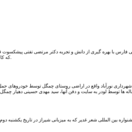
که کار احیا با حفر یک چاه ۲ متری و یک راهرو افقی ۲ متری صورت گرفت.
ه شهرداری نورآباد واقع در اراضی روستای چمگل توسط خودروهای حمل 
اره بین المللی شعر غدیر که به میزبانی شیراز در تاریخ یکشنبه دوم