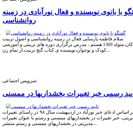
گو با بانوی نویسنده و فعال نورآبادی در زمینه
روانشناسی
سلام فاطمه پارسایی فعال در زمینه روانشناسی و اصول تربیت
کودکان،متولد 1369 هستم ، مدرس برگزاری دوره های تربیتی و آموزشی
کودک و نوجوان،نویسنده ی کتاب گنج تربیت.از تمام زن...
سرویس اجتماعی:
یید رسمی خبر تغییرات بخشداریها در ممسنی
بر اساس ادعای خبر نورآباد در اردیبهشت سال ۹۸ در راستای تغییرات
ریتی، خبر تغییرات در بخشداریهای ممسنی و رستم با عنوان تغییرات
مدیریتی در بخشداریهای ممسنی و رستم منتشر...