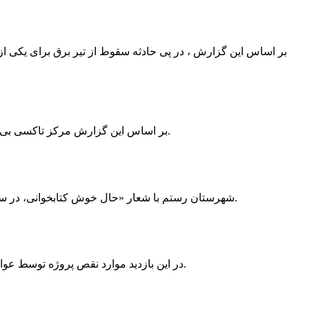
بر اساس این گزارش ، در پی حادثه سقوط از تیر برق برای یکی از
بر اساس این گزارش مرکز تاکسی بی سیم ممسنی به دلیل نداشتن پروانه ی کسب به استناد ماده ی ۲۷ و ۲۸ قانون نظام صنفی با دستور مقام قضایی تا اطلاع ثانوی پلمپ گردید.
شهرستان رستم با شعار «حال خوش کتابخوانی، در سرزمین زرد طلایی رستم» و هماهنگی و همکاری همه دستگاه های فرهنگی و مردم آمادگی خود را برای نامزدی پایخت کتاب ایران اعلام کرد.
در این بازدید موارد نقص پروژه توسط عوامل فنی مشخص و جهت رفع نقص برای رسیدن به مرحله تجهیز کتابخانه به مهران ضرغامی واگذار گردید که در اسرع وقت کار تحویل گردد.