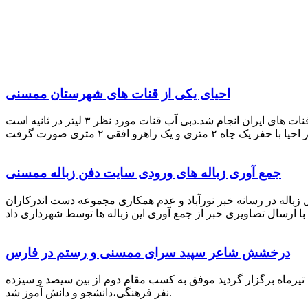
احیای یکی از قنات های شهرستان ممسنی
احیای این قنات به گفته علیرضا ظهیر امامی رئیس کانون کارآفرینی فارس با بهره گیری از دانش و تجربه دکتر مرتضی تفتی پیشکسوت قنات های ایران انجام شد.دبی آب قنات مورد نظر ۳ لیتر در ثانیه است
جمع آوری زباله های ورودی سایت دفن زباله ممسنی
زباله در رسانه خبر نورآباد و عدم همکاری مجموعه دست اندرکاران
درخشش شاعر سپید سرای ممسنی و رستم در فارس
 تیرماه برگزار گردید موفق به کسب مقام دوم از بین سیصد و سیزده
نفر فرهنگی،دانشجو و دانش آموز شد.