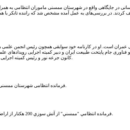
 رسانی در جایگاهی واقع در شهرستان ممسنی ماموران انتظامی به هم
وئیل حمل می‌کرد، توقیف کردند. در بررسی‌های به عمل آمده مشخص شد که راننده ت
ی عمران است. او در کارنامه خود سوابقی همچون رئیس انجمن علمی
ناوری جام پایتخت طبیعت ایران و دبیر کمیته اجرایی رویدادهای علمی
کانون جرعه نور و رئیس کمیته اجرایی اولین دوره مسابقات ملی و فناوری جام پایتخت طبیعت ایران را دارد.
فرمانده انتظامی شهرستان ممسنی از کشف بیش از 37 کیلوگرم تریاک در یک خودروی ام وی ام خبر داد.
فرمانده انتظامي "ممسني" از آتش سوزي 200 هكتار از اراضي كشاورزي واقع در اطراف روستاي "فهلیان" آن شهرستان خبر داد.