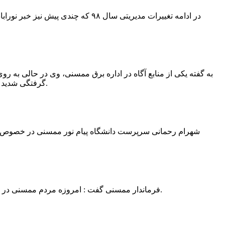
در ادامه تغییرات مدیریتی سال ۹۸ 
به گفته یکی از منابع آگاه در اداره برق ممسنی، وی در حالی به روی
گرفتگی شدید شد و جهت درمان به شیراز انتقال یافت.به گفته این منبع آگاه ؛ متاسفانه هر دو دست این نیروی کار به دلیل سوختگی شدید قطع شده است.
فرماندار ممسنی گفت : امروزه مردم ممسنی در ادارات شهرستان نیاز به کارشناس و خدمتگزار دارند و به اندازه کافی کلانتر در شهرستان وجود دارد پس کارشناسان از کلانتری پرهیز نمایند.