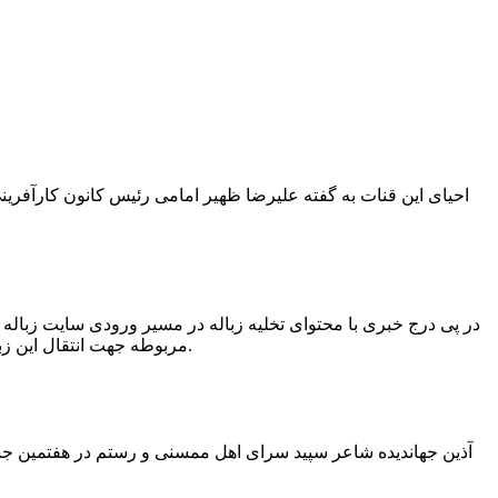
در پی درج خبری با محتوای تخلیه زباله در مسیر ورودی سایت زبال
مربوطه جهت انتقال این زباله ها توسط لودر به سایت و دفن آنها، سید مهدی حسینی دهیار چمگل با ارسال تصاویری خبر از جمع آوری این زباله ها توسط شهرداری داد.
آذین جهاندیده شاعر سپید سرای اهل ممسنی و رستم در هفتمین جشنو