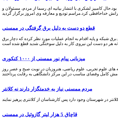
رستان ممسنی بود.حال کامبیز لشکری با انتشار بیانیه ای رسما از مردم، مسئولان و
قطع دو دست به دلیل برق گرفتگی در ممسنی
 برق شبکه و پایه اقدام به انجام عملیات مورد نظر کرده که دچار برق
میزبانی پیام نور ممسنی از ۱۰۰۰ کنکوری
 خصوص برگزاری کنکور سراسری اظهار داشت: 1000 نفر از داوطلبان در رشته های علوم تجربی، علوم ریاضی، هنروزبان در نوبت صبح و عصر روز
مردم ممسنی نیاز به خدمتگزار دارند نه کلانتر
قاچاق 5 هزار لیتر گازوئیل در ممسنی