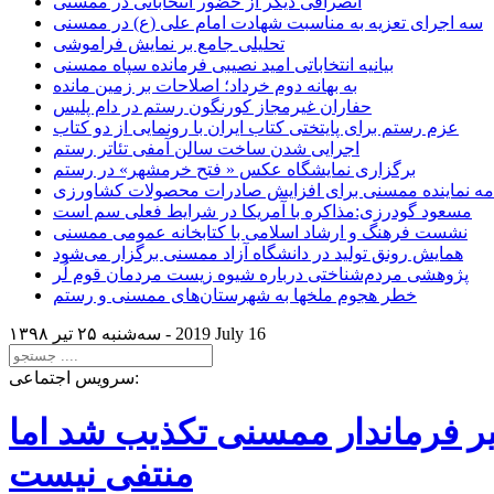
انصرافی دیگر از حضور انتخاباتی در ممسنی
سه اجرای تعزیه به مناسبت شهادت امام علی (ع) در ممسنی
تحلیلی جامع بر نمایش فراموشی
بیانیه انتخاباتی امید نصیبی فرمانده سپاه ممسنی
به بهانه دوم خرداد؛ اصلاحات بر زمین مانده
حفاران غیرمجاز کورنگون رستم در دام پلیس
عزم رستم برای پایتختی کتاب ایران با رونمایی از دو کتاب
اجرایی شدن ساخت سالن آمفی تئاتر رستم
برگزاری نمایشگاه عکس « فتح خرمشهر» در رستم
امه نماینده ممسنی برای افزایش صادرات محصولات کشاورزی
مسعود گودرزی:مذاکره با آمریکا در شرایط فعلی سم است
نشست فرهنگ و ارشاد اسلامی با کتابخانه عمومی ممسنی
همایش رونق تولید در دانشگاه آزاد ممسنی برگزار می‌شود
پژوهشی مردم‌شناختی درباره شیوه زیست مردمان قوم لُر
خطر هجوم ملخها به شهرستان‌های ممسنی و رستم
2019 July 16
سه‌شنبه ۲۵ تير ۱۳۹۸ -
سرویس اجتماعی:
یر فرماندار ممسنی تکذیب شد اما
منتفی نیست