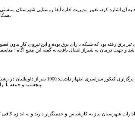
که چندی پیش نیز خبر نوراباد به آن اشاره کرد، تغییر مدیریت اداره آبفا روستایی شه
همکارانش خداحافظی کرد.مراسم تودیع و معارفه وی امروز برگزار گردید.
 تیر برق رفته بود که شبکه دارای برق بوده و این نیروی کار بدون قطع
شهرام رحمانی سرپرست دانشگاه پیام نور ممسنی در
پنجشنبه و جمعه با آرامش کامل وفضای مناسب در این مرکز دانشگاهی به رقابت پرداختند.