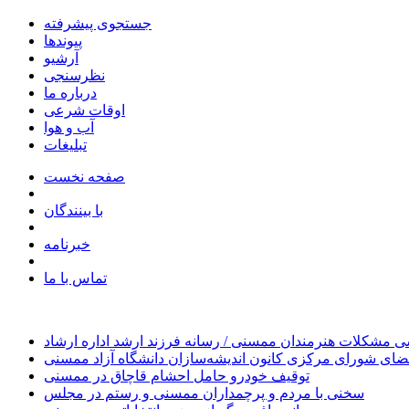
جستجوی پیشرفته
پیوندها
آرشیو
نظرسنجی
درباره ما
اوقات شرعی
آب و هوا
تبلیغات
صفحه نخست
با بینندگان
خبرنامه
تماس با ما
 مشکلات هنرمندان ممسنی / رسانه فرزند ارشد اداره ارشاد
ای شورای مرکزی کانون اندیشه‌سازان دانشگاه آزاد ممسنی
توقیف خودرو حامل احشام قاچاق در ممسنی
سخنی با مردم و پرچمداران ممسنی و رستم در مجلس