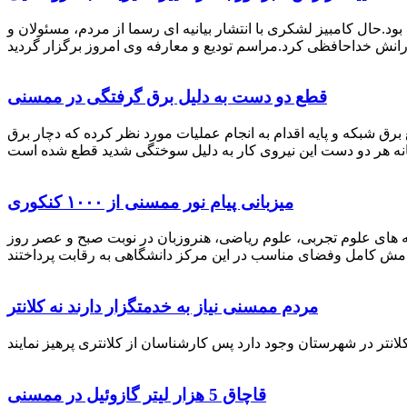
رستان ممسنی بود.حال کامبیز لشکری با انتشار بیانیه ای رسما از مردم، مسئولان و
قطع دو دست به دلیل برق گرفتگی در ممسنی
 برق شبکه و پایه اقدام به انجام عملیات مورد نظر کرده که دچار برق
میزبانی پیام نور ممسنی از ۱۰۰۰ کنکوری
 خصوص برگزاری کنکور سراسری اظهار داشت: 1000 نفر از داوطلبان در رشته های علوم تجربی، علوم ریاضی، هنروزبان در نوبت صبح و عصر روز
مردم ممسنی نیاز به خدمتگزار دارند نه کلانتر
قاچاق 5 هزار لیتر گازوئیل در ممسنی