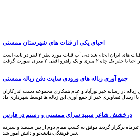
احیای یکی از قنات های شهرستان ممسنی
احیای این قنات به گفته علیرضا ظهیر امامی رئیس کانون کارآفرینی فارس با بهره گیری از دانش و تجربه دکتر مرتضی تفتی پیشکسوت قنات های ایران انجام شد.دبی آب قنات مورد نظر ۳ لیتر در ثانیه است
جمع آوری زباله های ورودی سایت دفن زباله ممسنی
زباله در رسانه خبر نورآباد و عدم همکاری مجموعه دست اندرکاران
درخشش شاعر سپید سرای ممسنی و رستم در فارس
 تیرماه برگزار گردید موفق به کسب مقام دوم از بین سیصد و سیزده
نفر فرهنگی،دانشجو و دانش آموز شد.