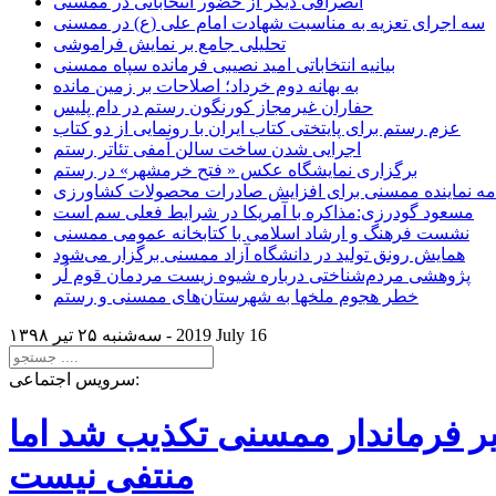
انصرافی دیگر از حضور انتخاباتی در ممسنی
سه اجرای تعزیه به مناسبت شهادت امام علی (ع) در ممسنی
تحلیلی جامع بر نمایش فراموشی
بیانیه انتخاباتی امید نصیبی فرمانده سپاه ممسنی
به بهانه دوم خرداد؛ اصلاحات بر زمین مانده
حفاران غیرمجاز کورنگون رستم در دام پلیس
عزم رستم برای پایتختی کتاب ایران با رونمایی از دو کتاب
اجرایی شدن ساخت سالن آمفی تئاتر رستم
برگزاری نمایشگاه عکس « فتح خرمشهر» در رستم
امه نماینده ممسنی برای افزایش صادرات محصولات کشاورزی
مسعود گودرزی:مذاکره با آمریکا در شرایط فعلی سم است
نشست فرهنگ و ارشاد اسلامی با کتابخانه عمومی ممسنی
همایش رونق تولید در دانشگاه آزاد ممسنی برگزار می‌شود
پژوهشی مردم‌شناختی درباره شیوه زیست مردمان قوم لُر
خطر هجوم ملخها به شهرستان‌های ممسنی و رستم
2019 July 16
سه‌شنبه ۲۵ تير ۱۳۹۸ -
سرویس اجتماعی:
یر فرماندار ممسنی تکذیب شد اما
منتفی نیست