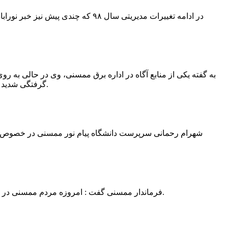
در ادامه تغییرات مدیریتی سال ۹۸ 
به گفته یکی از منابع آگاه در اداره برق ممسنی، وی در حالی به روی
گرفتگی شدید شد و جهت درمان به شیراز انتقال یافت.به گفته این منبع آگاه ؛ متاسفانه هر دو دست این نیروی کار به دلیل سوختگی شدید قطع شده است.
فرماندار ممسنی گفت : امروزه مردم ممسنی در ادارات شهرستان نیاز به کارشناس و خدمتگزار دارند و به اندازه کافی کلانتر در شهرستان وجود دارد پس کارشناسان از کلانتری پرهیز نمایند.