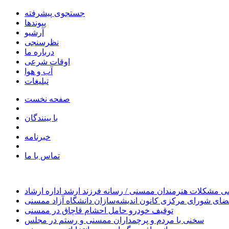
جستجوی پیشرفته
پیوندها
آرشیو
نظرسنجی
درباره ما
اوقات شرعی
آب و هوا
تبلیغات
صفحه نخست
با بینندگان
خبرنامه
تماس با ما
 مشکلات هنرمندان ممسنی / رسانه فرزند ارشد اداره ارشاد
ای شورای مرکزی کانون اندیشه‌سازان دانشگاه آزاد ممسنی
توقیف خودرو حامل احشام قاچاق در ممسنی
سخنی با مردم و پرچمداران ممسنی و رستم در مجلس