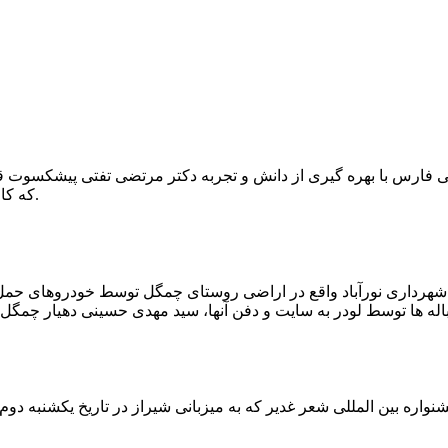
که کار احیا با حفر یک چاه ۲ متری و یک راهرو افقی ۲ متری صورت گرفت.
ه شهرداری نورآباد واقع در اراضی روستای چمگل توسط خودروهای حمل 
اره بین المللی شعر غدیر که به میزبانی شیراز در تاریخ یکشنبه دوم