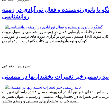
گو با بانوی نویسنده و فعال نورآبادی در زمینه
روانشناسی
سلام فاطمه پارسایی فعال در زمینه روانشناسی و اصول تربیت
کودکان،متولد 1369 هستم ، مدرس برگزاری دوره های تربیتی و آموزشی
کودک و نوجوان،نویسنده ی کتاب گنج تربیت.از تمام زن...
سرویس اجتماعی:
یید رسمی خبر تغییرات بخشداریها در ممسنی
بر اساس ادعای خبر نورآباد در اردیبهشت سال ۹۸ در راستای تغییرات
ریتی، خبر تغییرات در بخشداریهای ممسنی و رستم با عنوان تغییرات
مدیریتی در بخشداریهای ممسنی و رستم منتشر...