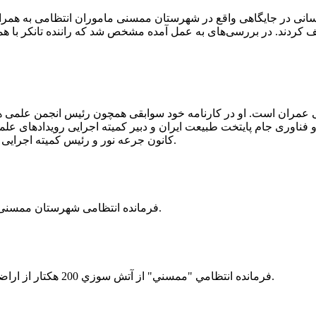
 رسانی در جایگاهی واقع در شهرستان ممسنی ماموران انتظامی به هم
وئیل حمل می‌کرد، توقیف کردند. در بررسی‌های به عمل آمده مشخص شد که راننده ت
ی عمران است. او در کارنامه خود سوابقی همچون رئیس انجمن علمی
ناوری جام پایتخت طبیعت ایران و دبیر کمیته اجرایی رویدادهای علمی
کانون جرعه نور و رئیس کمیته اجرایی اولین دوره مسابقات ملی و فناوری جام پایتخت طبیعت ایران را دارد.
فرمانده انتظامی شهرستان ممسنی از کشف بیش از 37 کیلوگرم تریاک در یک خودروی ام وی ام خبر داد.
فرمانده انتظامي "ممسني" از آتش سوزي 200 هكتار از اراضي كشاورزي واقع در اطراف روستاي "فهلیان" آن شهرستان خبر داد.