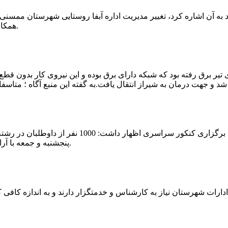
که چندی پیش نیز خبر نوراباد به آن اشاره کرد، تغییر مدیریت اداره آبفا روستایی شه
همکارانش خداحافظی کرد.مراسم تودیع و معارفه وی امروز برگزار گردید.
 تیر برق رفته بود که شبکه دارای برق بوده و این نیروی کار بدون قطع
شهرام رحمانی سرپرست دانشگاه پیام نور ممسنی در
پنجشنبه و جمعه با آرامش کامل وفضای مناسب در این مرکز دانشگاهی به رقابت پرداختند.