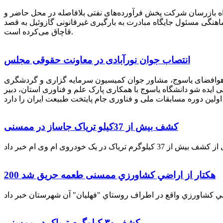
راه بازرسان شرکت پخش فرآورده‌های نفتی بلافاصله در محل حاضر و
انکر با هماهنگی مسئول جایگاه مبادرت به بارگیری غیرقانونی گازوئیل به قصد
قاچاق می‌کرده است.
انتصاب جوان نورآبادی در معاونت حقوقی مجلس
 هوافضای یاسوج، مشاور جوان کمیسیون سرمایه گزاری و گردشگری
 ایده شو دانشگاه یاسوج با همکاری پارک علم و فناوری استان، دبیر
کشف بیش از 37کیلو تریاک جاساز در ممسنی
200 هكتار از اراضي كشاورزي ممسنی طعمه حریق شد
کشف ۳۰ کیلوگرم تریاک در ممسنی