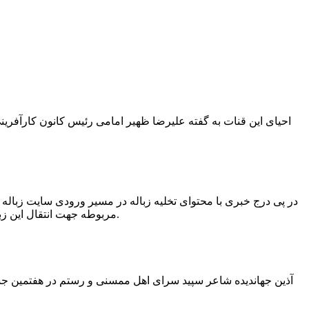
در پی درج خبری با محتوای تخلیه زباله در مسیر ورودی سایت زبال
مربوطه جهت انتقال این زباله ها توسط لودر به سایت و دفن آنها، سید مهدی حسینی دهیار چمگل با ارسال تصاویری خبر از جمع آوری این زباله ها توسط شهرداری داد.
آذین جهاندیده شاعر سپید سرای اهل ممسنی و رستم در هفتمین جشنو