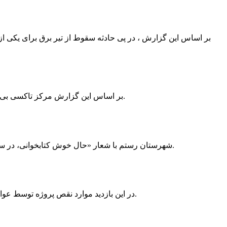
بر اساس این گزارش ، در پی حادثه سقوط از تیر برق برای یکی از
بر اساس این گزارش مرکز تاکسی بی سیم ممسنی به دلیل نداشتن پروانه ی کسب به استناد ماده ی ۲۷ و ۲۸ قانون نظام صنفی با دستور مقام قضایی تا اطلاع ثانوی پلمپ گردید.
شهرستان رستم با شعار «حال خوش کتابخوانی، در سرزمین زرد طلایی رستم» و هماهنگی و همکاری همه دستگاه های فرهنگی و مردم آمادگی خود را برای نامزدی پایخت کتاب ایران اعلام کرد.
در این بازدید موارد نقص پروژه توسط عوامل فنی مشخص و جهت رفع نقص برای رسیدن به مرحله تجهیز کتابخانه به مهران ضرغامی واگذار گردید که در اسرع وقت کار تحویل گردد.