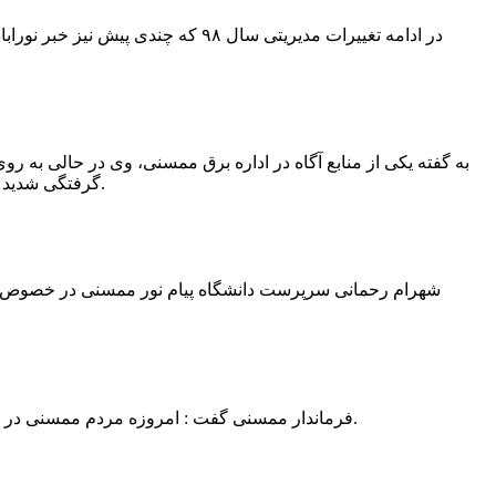
در ادامه تغییرات مدیریتی سال ۹۸ 
به گفته یکی از منابع آگاه در اداره برق ممسنی، وی در حالی به روی
گرفتگی شدید شد و جهت درمان به شیراز انتقال یافت.به گفته این منبع آگاه ؛ متاسفانه هر دو دست این نیروی کار به دلیل سوختگی شدید قطع شده است.
فرماندار ممسنی گفت : امروزه مردم ممسنی در ادارات شهرستان نیاز به کارشناس و خدمتگزار دارند و به اندازه کافی کلانتر در شهرستان وجود دارد پس کارشناسان از کلانتری پرهیز نمایند.