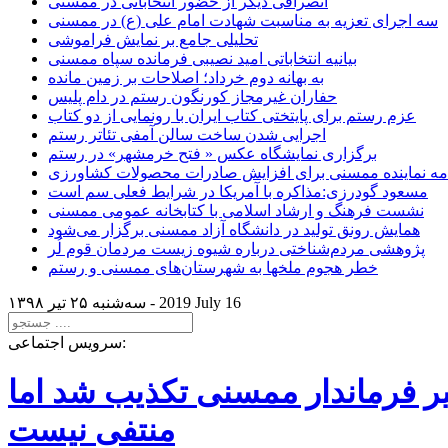
انصرافی دیگر از حضور انتخاباتی در ممسنی
سه اجرای تعزیه به مناسبت شهادت امام علی (ع) در ممسنی
تحلیلی جامع بر نمایش فراموشی
بیانیه انتخاباتی امید نصیبی فرمانده سپاه ممسنی
به بهانه دوم خرداد؛ اصلاحات بر زمین مانده
حفاران غیرمجاز کورنگون رستم در دام پلیس
عزم رستم برای پایتختی کتاب ایران با رونمایی از دو کتاب
اجرایی شدن ساخت سالن آمفی تئاتر رستم
برگزاری نمایشگاه عکس « فتح خرمشهر» در رستم
امه نماینده ممسنی برای افزایش صادرات محصولات کشاورزی
مسعود گودرزی:مذاکره با آمریکا در شرایط فعلی سم است
نشست فرهنگ و ارشاد اسلامی با کتابخانه عمومی ممسنی
همایش رونق تولید در دانشگاه آزاد ممسنی برگزار می‌شود
پژوهشی مردم‌شناختی درباره شیوه زیست مردمان قوم لُر
خطر هجوم ملخها به شهرستان‌های ممسنی و رستم
2019 July 16
سه‌شنبه ۲۵ تير ۱۳۹۸ -
سرویس اجتماعی:
یر فرماندار ممسنی تکذیب شد اما
منتفی نیست