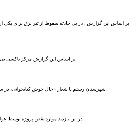
بر اساس این گزارش ، در پی حادثه سقوط از تیر برق برای یکی از
بر اساس این گزارش مرکز تاکسی بی سیم ممسنی به دلیل نداشتن پروانه ی کسب به استناد ماده ی ۲۷ و ۲۸ قانون نظام صنفی با دستور مقام قضایی تا اطلاع ثانوی پلمپ گردید.
شهرستان رستم با شعار «حال خوش کتابخوانی، در سرزمین زرد طلایی رستم» و هماهنگی و همکاری همه دستگاه های فرهنگی و مردم آمادگی خود را برای نامزدی پایخت کتاب ایران اعلام کرد.
در این بازدید موارد نقص پروژه توسط عوامل فنی مشخص و جهت رفع نقص برای رسیدن به مرحله تجهیز کتابخانه به مهران ضرغامی واگذار گردید که در اسرع وقت کار تحویل گردد.