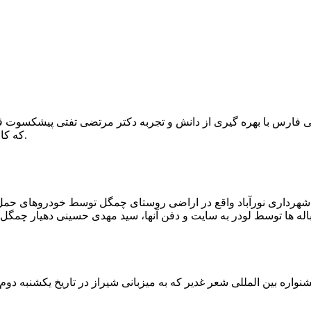
که کار احیا با حفر یک چاه ۲ متری و یک راهرو افقی ۲ متری صورت گرفت.
ه شهرداری نورآباد واقع در اراضی روستای چمگل توسط خودروهای حمل 
اره بین المللی شعر غدیر که به میزبانی شیراز در تاریخ یکشنبه دوم