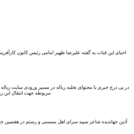
در پی درج خبری با محتوای تخلیه زباله در مسیر ورودی سایت زبال
مربوطه جهت انتقال این زباله ها توسط لودر به سایت و دفن آنها، سید مهدی حسینی دهیار چمگل با ارسال تصاویری خبر از جمع آوری این زباله ها توسط شهرداری داد.
آذین جهاندیده شاعر سپید سرای اهل ممسنی و رستم در هفتمین جشنو