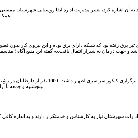
که چندی پیش نیز خبر نوراباد به آن اشاره کرد، تغییر مدیریت اداره آبفا روستایی شه
همکارانش خداحافظی کرد.مراسم تودیع و معارفه وی امروز برگزار گردید.
 تیر برق رفته بود که شبکه دارای برق بوده و این نیروی کار بدون قطع
شهرام رحمانی سرپرست دانشگاه پیام نور ممسنی در
پنجشنبه و جمعه با آرامش کامل وفضای مناسب در این مرکز دانشگاهی به رقابت پرداختند.