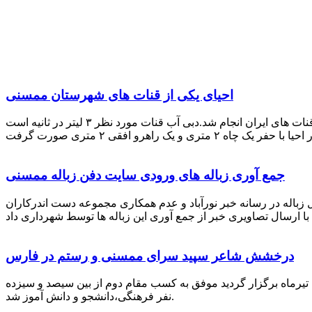
احیای یکی از قنات های شهرستان ممسنی
احیای این قنات به گفته علیرضا ظهیر امامی رئیس کانون کارآفرینی فارس با بهره گیری از دانش و تجربه دکتر مرتضی تفتی پیشکسوت قنات های ایران انجام شد.دبی آب قنات مورد نظر ۳ لیتر در ثانیه است
جمع آوری زباله های ورودی سایت دفن زباله ممسنی
زباله در رسانه خبر نورآباد و عدم همکاری مجموعه دست اندرکاران
درخشش شاعر سپید سرای ممسنی و رستم در فارس
 تیرماه برگزار گردید موفق به کسب مقام دوم از بین سیصد و سیزده
نفر فرهنگی،دانشجو و دانش آموز شد.