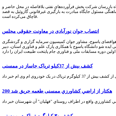
راه بازرسان شرکت پخش فرآورده‌های نفتی بلافاصله در محل حاضر و
انکر با هماهنگی مسئول جایگاه مبادرت به بارگیری غیرقانونی گازوئیل به قصد
قاچاق می‌کرده است.
انتصاب جوان نورآبادی در معاونت حقوقی مجلس
 هوافضای یاسوج، مشاور جوان کمیسیون سرمایه گزاری و گردشگری
 ایده شو دانشگاه یاسوج با همکاری پارک علم و فناوری استان، دبیر
کشف بیش از 37کیلو تریاک جاساز در ممسنی
200 هكتار از اراضي كشاورزي ممسنی طعمه حریق شد
کشف ۳۰ کیلوگرم تریاک در ممسنی