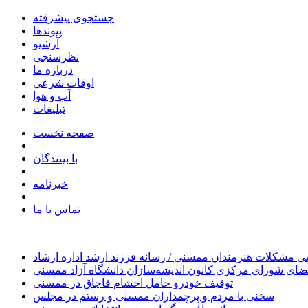
جستجوی پیشرفته
پیوندها
آرشیو
نظرسنجی
درباره ما
اوقات شرعی
آب و هوا
تبلیغات
صفحه نخست
با بینندگان
خبرنامه
تماس با ما
 مشکلات هنرمندان ممسنی / رسانه فرزند ارشد اداره ارشاد
ای شورای مرکزی کانون اندیشه‌سازان دانشگاه آزاد ممسنی
توقیف خودرو حامل احشام قاچاق در ممسنی
سخنی با مردم و پرچمداران ممسنی و رستم در مجلس