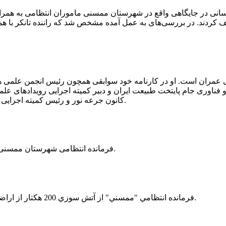
 رسانی در جایگاهی واقع در شهرستان ممسنی ماموران انتظامی به هم
وئیل حمل می‌کرد، توقیف کردند. در بررسی‌های به عمل آمده مشخص شد که راننده ت
ی عمران است. او در کارنامه خود سوابقی همچون رئیس انجمن علمی
ناوری جام پایتخت طبیعت ایران و دبیر کمیته اجرایی رویدادهای علمی
کانون جرعه نور و رئیس کمیته اجرایی اولین دوره مسابقات ملی و فناوری جام پایتخت طبیعت ایران را دارد.
فرمانده انتظامی شهرستان ممسنی از کشف بیش از 37 کیلوگرم تریاک در یک خودروی ام وی ام خبر داد.
فرمانده انتظامي "ممسني" از آتش سوزي 200 هكتار از اراضي كشاورزي واقع در اطراف روستاي "فهلیان" آن شهرستان خبر داد.