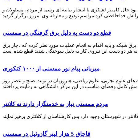
رستان ممسنی بود.حال کامبیز لشکری با انتشار بیانیه ای رسما از مردم، مسئولان و
قطع دو دست به دلیل برق گرفتگی در ممسنی
 برق شبکه و پایه اقدام به انجام عملیات مورد نظر کرده که دچار برق
میزبانی پیام نور ممسنی از ۱۰۰۰ کنکوری
 خصوص برگزاری کنکور سراسری اظهار داشت: 1000 نفر از داوطلبان در رشته های علوم تجربی، علوم ریاضی، هنروزبان در نوبت صبح و عصر روز
مردم ممسنی نیاز به خدمتگزار دارند نه کلانتر
قاچاق 5 هزار لیتر گازوئیل در ممسنی