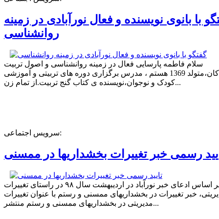
گو با بانوی نویسنده و فعال نورآبادی در زمینه
روانشناسی
سلام فاطمه پارسایی فعال در زمینه روانشناسی و اصول تربیت
کودکان،متولد 1369 هستم ، مدرس برگزاری دوره های تربیتی و آموزشی
کودک و نوجوان،نویسنده ی کتاب گنج تربیت.از تمام زن...
سرویس اجتماعی:
یید رسمی خبر تغییرات بخشداریها در ممسنی
بر اساس ادعای خبر نورآباد در اردیبهشت سال ۹۸ در راستای تغییرات
ریتی، خبر تغییرات در بخشداریهای ممسنی و رستم با عنوان تغییرات
مدیریتی در بخشداریهای ممسنی و رستم منتشر...