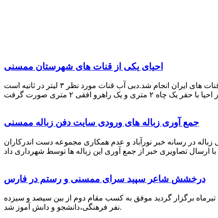
احیای یکی از قنات های شهرستان ممسنی
احیای این قنات به گفته علیرضا ظهیر امامی رئیس کانون کارآفرینی فارس با بهره گیری از دانش و تجربه دکتر مرتضی تفتی پیشکسوت قنات های ایران انجام شد.دبی آب قنات مورد نظر ۳ لیتر در ثانیه است
جمع آوری زباله های ورودی سایت دفن زباله ممسنی
زباله در رسانه خبر نورآباد و عدم همکاری مجموعه دست اندرکاران
درخشش شاعر سپید سرای ممسنی و رستم در فارس
 تیرماه برگزار گردید موفق به کسب مقام دوم از بین سیصد و سیزده
نفر فرهنگی،دانشجو و دانش آموز شد.