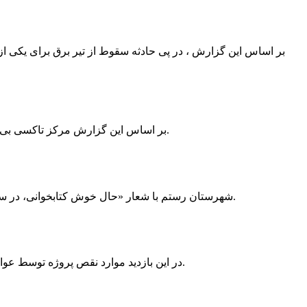
بر اساس این گزارش ، در پی حادثه سقوط از تیر برق برای یکی از
بر اساس این گزارش مرکز تاکسی بی سیم ممسنی به دلیل نداشتن پروانه ی کسب به استناد ماده ی ۲۷ و ۲۸ قانون نظام صنفی با دستور مقام قضایی تا اطلاع ثانوی پلمپ گردید.
شهرستان رستم با شعار «حال خوش کتابخوانی، در سرزمین زرد طلایی رستم» و هماهنگی و همکاری همه دستگاه های فرهنگی و مردم آمادگی خود را برای نامزدی پایخت کتاب ایران اعلام کرد.
در این بازدید موارد نقص پروژه توسط عوامل فنی مشخص و جهت رفع نقص برای رسیدن به مرحله تجهیز کتابخانه به مهران ضرغامی واگذار گردید که در اسرع وقت کار تحویل گردد.