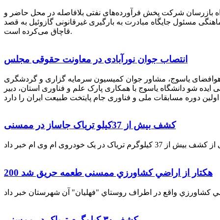
راه بازرسان شرکت پخش فرآورده‌های نفتی بلافاصله در محل حاضر و
انکر با هماهنگی مسئول جایگاه مبادرت به بارگیری غیرقانونی گازوئیل به قصد
قاچاق می‌کرده است.
انتصاب جوان نورآبادی در معاونت حقوقی مجلس
 هوافضای یاسوج، مشاور جوان کمیسیون سرمایه گزاری و گردشگری
 ایده شو دانشگاه یاسوج با همکاری پارک علم و فناوری استان، دبیر
کشف بیش از 37کیلو تریاک جاساز در ممسنی
200 هكتار از اراضي كشاورزي ممسنی طعمه حریق شد
کشف ۳۰ کیلوگرم تریاک در ممسنی