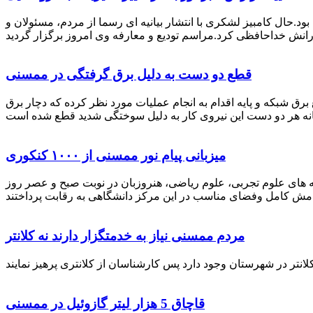
رستان ممسنی بود.حال کامبیز لشکری با انتشار بیانیه ای رسما از مردم، مسئولان و
قطع دو دست به دلیل برق گرفتگی در ممسنی
 برق شبکه و پایه اقدام به انجام عملیات مورد نظر کرده که دچار برق
میزبانی پیام نور ممسنی از ۱۰۰۰ کنکوری
 خصوص برگزاری کنکور سراسری اظهار داشت: 1000 نفر از داوطلبان در رشته های علوم تجربی، علوم ریاضی، هنروزبان در نوبت صبح و عصر روز
مردم ممسنی نیاز به خدمتگزار دارند نه کلانتر
قاچاق 5 هزار لیتر گازوئیل در ممسنی