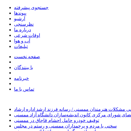
جستجوی پیشرفته
پیوندها
آرشیو
نظرسنجی
درباره ما
اوقات شرعی
آب و هوا
تبلیغات
صفحه نخست
با بینندگان
خبرنامه
تماس با ما
 مشکلات هنرمندان ممسنی / رسانه فرزند ارشد اداره ارشاد
ای شورای مرکزی کانون اندیشه‌سازان دانشگاه آزاد ممسنی
توقیف خودرو حامل احشام قاچاق در ممسنی
سخنی با مردم و پرچمداران ممسنی و رستم در مجلس