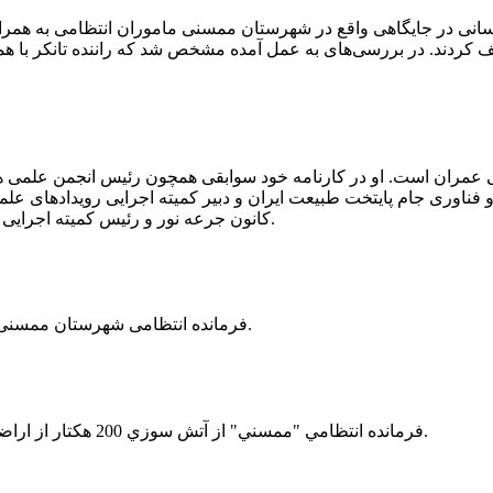
 رسانی در جایگاهی واقع در شهرستان ممسنی ماموران انتظامی به هم
وئیل حمل می‌کرد، توقیف کردند. در بررسی‌های به عمل آمده مشخص شد که راننده ت
ی عمران است. او در کارنامه خود سوابقی همچون رئیس انجمن علمی
ناوری جام پایتخت طبیعت ایران و دبیر کمیته اجرایی رویدادهای علمی
کانون جرعه نور و رئیس کمیته اجرایی اولین دوره مسابقات ملی و فناوری جام پایتخت طبیعت ایران را دارد.
فرمانده انتظامی شهرستان ممسنی از کشف بیش از 37 کیلوگرم تریاک در یک خودروی ام وی ام خبر داد.
فرمانده انتظامي "ممسني" از آتش سوزي 200 هكتار از اراضي كشاورزي واقع در اطراف روستاي "فهلیان" آن شهرستان خبر داد.