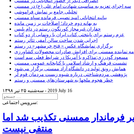
انصرافی دیگر از حضور انتخاباتی در ممسنی
سه اجرای تعزیه به مناسبت شهادت امام علی (ع) در ممسنی
تحلیلی جامع بر نمایش فراموشی
بیانیه انتخاباتی امید نصیبی فرمانده سپاه ممسنی
به بهانه دوم خرداد؛ اصلاحات بر زمین مانده
حفاران غیرمجاز کورنگون رستم در دام پلیس
عزم رستم برای پایتختی کتاب ایران با رونمایی از دو کتاب
اجرایی شدن ساخت سالن آمفی تئاتر رستم
برگزاری نمایشگاه عکس « فتح خرمشهر» در رستم
امه نماینده ممسنی برای افزایش صادرات محصولات کشاورزی
مسعود گودرزی:مذاکره با آمریکا در شرایط فعلی سم است
نشست فرهنگ و ارشاد اسلامی با کتابخانه عمومی ممسنی
همایش رونق تولید در دانشگاه آزاد ممسنی برگزار می‌شود
پژوهشی مردم‌شناختی درباره شیوه زیست مردمان قوم لُر
خطر هجوم ملخها به شهرستان‌های ممسنی و رستم
2019 July 16
سه‌شنبه ۲۵ تير ۱۳۹۸ -
سرویس اجتماعی:
یر فرماندار ممسنی تکذیب شد اما
منتفی نیست