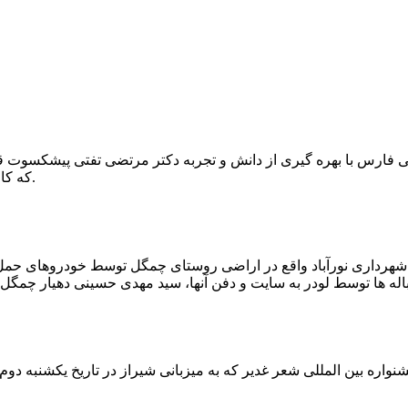
که کار احیا با حفر یک چاه ۲ متری و یک راهرو افقی ۲ متری صورت گرفت.
ه شهرداری نورآباد واقع در اراضی روستای چمگل توسط خودروهای حمل 
اره بین المللی شعر غدیر که به میزبانی شیراز در تاریخ یکشنبه دوم