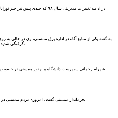
در ادامه تغییرات مدیریتی سال ۹۸ 
به گفته یکی از منابع آگاه در اداره برق ممسنی، وی در حالی به روی
گرفتگی شدید شد و جهت درمان به شیراز انتقال یافت.به گفته این منبع آگاه ؛ متاسفانه هر دو دست این نیروی کار به دلیل سوختگی شدید قطع شده است.
فرماندار ممسنی گفت : امروزه مردم ممسنی در ادارات شهرستان نیاز به کارشناس و خدمتگزار دارند و به اندازه کافی کلانتر در شهرستان وجود دارد پس کارشناسان از کلانتری پرهیز نمایند.