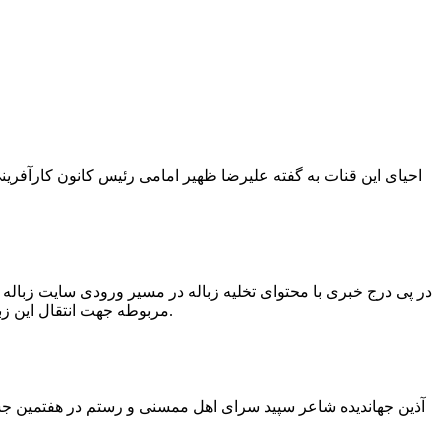
در پی درج خبری با محتوای تخلیه زباله در مسیر ورودی سایت زبال
مربوطه جهت انتقال این زباله ها توسط لودر به سایت و دفن آنها، سید مهدی حسینی دهیار چمگل با ارسال تصاویری خبر از جمع آوری این زباله ها توسط شهرداری داد.
آذین جهاندیده شاعر سپید سرای اهل ممسنی و رستم در هفتمین جشنو