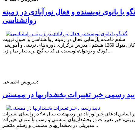
گو با بانوی نویسنده و فعال نورآبادی در زمینه
روانشناسی
سلام فاطمه پارسایی فعال در زمینه روانشناسی و اصول تربیت
کودکان،متولد 1369 هستم ، مدرس برگزاری دوره های تربیتی و آموزشی
کودک و نوجوان،نویسنده ی کتاب گنج تربیت.از تمام زن...
سرویس اجتماعی:
یید رسمی خبر تغییرات بخشداریها در ممسنی
بر اساس ادعای خبر نورآباد در اردیبهشت سال ۹۸ در راستای تغییرات
ریتی، خبر تغییرات در بخشداریهای ممسنی و رستم با عنوان تغییرات
مدیریتی در بخشداریهای ممسنی و رستم منتشر...