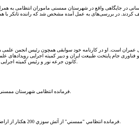
 رسانی در جایگاهی واقع در شهرستان ممسنی ماموران انتظامی به هم
وئیل حمل می‌کرد، توقیف کردند. در بررسی‌های به عمل آمده مشخص شد که راننده ت
ی عمران است. او در کارنامه خود سوابقی همچون رئیس انجمن علمی
ناوری جام پایتخت طبیعت ایران و دبیر کمیته اجرایی رویدادهای علمی
کانون جرعه نور و رئیس کمیته اجرایی اولین دوره مسابقات ملی و فناوری جام پایتخت طبیعت ایران را دارد.
فرمانده انتظامی شهرستان ممسنی از کشف بیش از 37 کیلوگرم تریاک در یک خودروی ام وی ام خبر داد.
فرمانده انتظامي "ممسني" از آتش سوزي 200 هكتار از اراضي كشاورزي واقع در اطراف روستاي "فهلیان" آن شهرستان خبر داد.