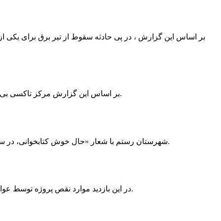
بر اساس این گزارش ، در پی حادثه سقوط از تیر برق برای یکی از
بر اساس این گزارش مرکز تاکسی بی سیم ممسنی به دلیل نداشتن پروانه ی کسب به استناد ماده ی ۲۷ و ۲۸ قانون نظام صنفی با دستور مقام قضایی تا اطلاع ثانوی پلمپ گردید.
شهرستان رستم با شعار «حال خوش کتابخوانی، در سرزمین زرد طلایی رستم» و هماهنگی و همکاری همه دستگاه های فرهنگی و مردم آمادگی خود را برای نامزدی پایخت کتاب ایران اعلام کرد.
در این بازدید موارد نقص پروژه توسط عوامل فنی مشخص و جهت رفع نقص برای رسیدن به مرحله تجهیز کتابخانه به مهران ضرغامی واگذار گردید که در اسرع وقت کار تحویل گردد.