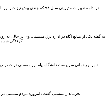
در ادامه تغییرات مدیریتی سال ۹۸ 
به گفته یکی از منابع آگاه در اداره برق ممسنی، وی در حالی به روی
گرفتگی شدید شد و جهت درمان به شیراز انتقال یافت.به گفته این منبع آگاه ؛ متاسفانه هر دو دست این نیروی کار به دلیل سوختگی شدید قطع شده است.
فرماندار ممسنی گفت : امروزه مردم ممسنی در ادارات شهرستان نیاز به کارشناس و خدمتگزار دارند و به اندازه کافی کلانتر در شهرستان وجود دارد پس کارشناسان از کلانتری پرهیز نمایند.