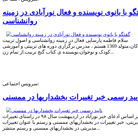
گو با بانوی نویسنده و فعال نورآبادی در زمینه
روانشناسی
سلام فاطمه پارسایی فعال در زمینه روانشناسی و اصول تربیت
کودکان،متولد 1369 هستم ، مدرس برگزاری دوره های تربیتی و آموزشی
کودک و نوجوان،نویسنده ی کتاب گنج تربیت.از تمام زن...
سرویس اجتماعی:
یید رسمی خبر تغییرات بخشداریها در ممسنی
بر اساس ادعای خبر نورآباد در اردیبهشت سال ۹۸ در راستای تغییرات
ریتی، خبر تغییرات در بخشداریهای ممسنی و رستم با عنوان تغییرات
مدیریتی در بخشداریهای ممسنی و رستم منتشر...