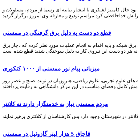
رستان ممسنی بود.حال کامبیز لشکری با انتشار بیانیه ای رسما از مردم، مسئولان و
قطع دو دست به دلیل برق گرفتگی در ممسنی
 برق شبکه و پایه اقدام به انجام عملیات مورد نظر کرده که دچار برق
میزبانی پیام نور ممسنی از ۱۰۰۰ کنکوری
 خصوص برگزاری کنکور سراسری اظهار داشت: 1000 نفر از داوطلبان در رشته های علوم تجربی، علوم ریاضی، هنروزبان در نوبت صبح و عصر روز
مردم ممسنی نیاز به خدمتگزار دارند نه کلانتر
قاچاق 5 هزار لیتر گازوئیل در ممسنی