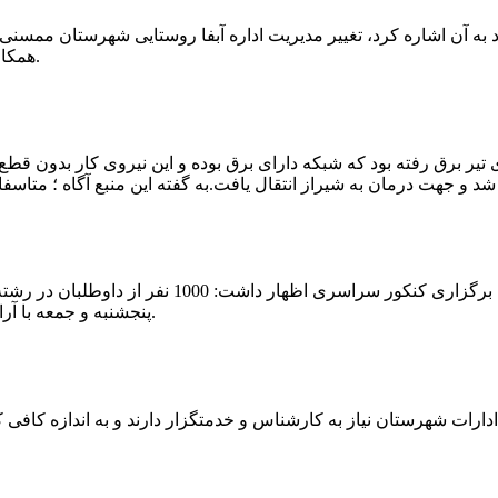
که چندی پیش نیز خبر نوراباد به آن اشاره کرد، تغییر مدیریت اداره آبفا روستایی شه
همکارانش خداحافظی کرد.مراسم تودیع و معارفه وی امروز برگزار گردید.
 تیر برق رفته بود که شبکه دارای برق بوده و این نیروی کار بدون قطع
شهرام رحمانی سرپرست دانشگاه پیام نور ممسنی در
پنجشنبه و جمعه با آرامش کامل وفضای مناسب در این مرکز دانشگاهی به رقابت پرداختند.