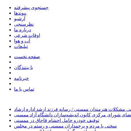
جستجوی پیشرفته
پیوندها
آرشیو
نظرسنجی
درباره ما
اوقات شرعی
آب و هوا
تبلیغات
صفحه نخست
با بینندگان
خبرنامه
تماس با ما
 مشکلات هنرمندان ممسنی / رسانه فرزند ارشد اداره ارشاد
ای شورای مرکزی کانون اندیشه‌سازان دانشگاه آزاد ممسنی
توقیف خودرو حامل احشام قاچاق در ممسنی
سخنی با مردم و پرچمداران ممسنی و رستم در مجلس