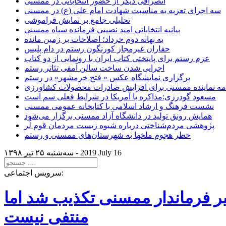
انصرافی دیگر از حضور انتخاباتی در ممسنی
سه اجرای تعزیه به مناسبت شهادت امام علی (ع) در ممسنی
تحلیلی جامع بر نمایش فراموشی
بیانیه انتخاباتی امید نصیبی فرمانده سپاه ممسنی
به بهانه دوم خرداد؛ اصلاحات بر زمین مانده
حفاران غیرمجاز کورنگون رستم در دام پلیس
عزم رستم برای پایتختی کتاب ایران با رونمایی از دو کتاب
اجرایی شدن ساخت سالن آمفی تئاتر رستم
برگزاری نمایشگاه عکس « فتح خرمشهر» در رستم
امه نماینده ممسنی برای افزایش صادرات محصولات کشاورزی
مسعود گودرزی:مذاکره با آمریکا در شرایط فعلی سم است
نشست فرهنگ و ارشاد اسلامی با کتابخانه عمومی ممسنی
همایش رونق تولید در دانشگاه آزاد ممسنی برگزار می‌شود
پژوهشی مردم‌شناختی درباره شیوه زیست مردمان قوم لُر
خطر هجوم ملخها به شهرستان‌های ممسنی و رستم
2019 July 16
سه‌شنبه ۲۵ تير ۱۳۹۸ -
سرویس اجتماعی:
یر فرماندار ممسنی تکذیب شد اما
منتفی نیست