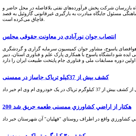
راه بازرسان شرکت پخش فرآورده‌های نفتی بلافاصله در محل حاضر و
انکر با هماهنگی مسئول جایگاه مبادرت به بارگیری غیرقانونی گازوئیل به قصد
قاچاق می‌کرده است.
انتصاب جوان نورآبادی در معاونت حقوقی مجلس
 هوافضای یاسوج، مشاور جوان کمیسیون سرمایه گزاری و گردشگری
 ایده شو دانشگاه یاسوج با همکاری پارک علم و فناوری استان، دبیر
کشف بیش از 37کیلو تریاک جاساز در ممسنی
200 هكتار از اراضي كشاورزي ممسنی طعمه حریق شد
کشف ۳۰ کیلوگرم تریاک در ممسنی