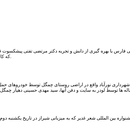
که کار احیا با حفر یک چاه ۲ متری و یک راهرو افقی ۲ متری صورت گرفت.
ه شهرداری نورآباد واقع در اراضی روستای چمگل توسط خودروهای حمل 
اره بین المللی شعر غدیر که به میزبانی شیراز در تاریخ یکشنبه دوم