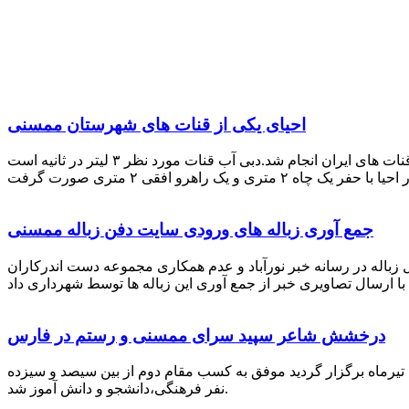
احیای یکی از قنات های شهرستان ممسنی
احیای این قنات به گفته علیرضا ظهیر امامی رئیس کانون کارآفرینی فارس با بهره گیری از دانش و تجربه دکتر مرتضی تفتی پیشکسوت قنات های ایران انجام شد.دبی آب قنات مورد نظر ۳ لیتر در ثانیه است
جمع آوری زباله های ورودی سایت دفن زباله ممسنی
زباله در رسانه خبر نورآباد و عدم همکاری مجموعه دست اندرکاران
درخشش شاعر سپید سرای ممسنی و رستم در فارس
 تیرماه برگزار گردید موفق به کسب مقام دوم از بین سیصد و سیزده
نفر فرهنگی،دانشجو و دانش آموز شد.