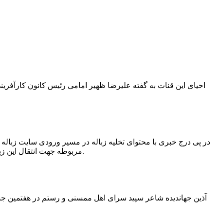
در پی درج خبری با محتوای تخلیه زباله در مسیر ورودی سایت زبال
مربوطه جهت انتقال این زباله ها توسط لودر به سایت و دفن آنها، سید مهدی حسینی دهیار چمگل با ارسال تصاویری خبر از جمع آوری این زباله ها توسط شهرداری داد.
آذین جهاندیده شاعر سپید سرای اهل ممسنی و رستم در هفتمین جشنو