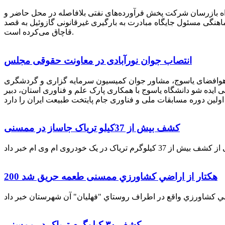
راه بازرسان شرکت پخش فرآورده‌های نفتی بلافاصله در محل حاضر و
انکر با هماهنگی مسئول جایگاه مبادرت به بارگیری غیرقانونی گازوئیل به قصد
قاچاق می‌کرده است.
انتصاب جوان نورآبادی در معاونت حقوقی مجلس
 هوافضای یاسوج، مشاور جوان کمیسیون سرمایه گزاری و گردشگری
 ایده شو دانشگاه یاسوج با همکاری پارک علم و فناوری استان، دبیر
کشف بیش از 37کیلو تریاک جاساز در ممسنی
200 هكتار از اراضي كشاورزي ممسنی طعمه حریق شد
کشف ۳۰ کیلوگرم تریاک در ممسنی