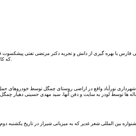
که کار احیا با حفر یک چاه ۲ متری و یک راهرو افقی ۲ متری صورت گرفت.
ه شهرداری نورآباد واقع در اراضی روستای چمگل توسط خودروهای حمل 
اره بین المللی شعر غدیر که به میزبانی شیراز در تاریخ یکشنبه دوم