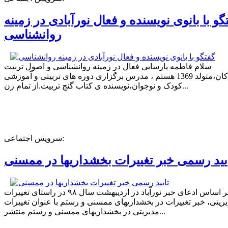
گو با بانوی نویسنده و فعال نورآبادی در زمینه
روانشناسی
سلام فاطمه پارسایی فعال در زمینه روانشناسی و اصول تربیت
کودکان،متولد 1369 هستم ، مدرس برگزاری دوره های تربیتی و آموزشی
کودک و نوجوان،نویسنده ی کتاب گنج تربیت.از تمام زن...
سرویس اجتماعی:
یید رسمی خبر تغییرات بخشداریها در ممسنی
بر اساس ادعای خبر نورآباد در اردیبهشت سال ۹۸ در راستای تغییرات
ریتی، خبر تغییرات در بخشداریهای ممسنی و رستم با عنوان تغییرات
مدیریتی در بخشداریهای ممسنی و رستم منتشر...