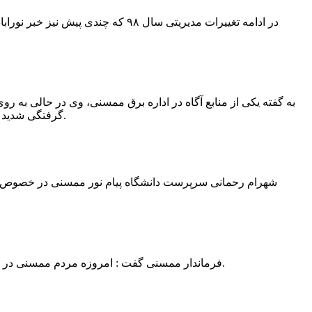
در ادامه تغییرات مدیریتی سال ۹۸ 
به گفته یکی از منابع آگاه در اداره برق ممسنی، وی در حالی به روی
گرفتگی شدید شد و جهت درمان به شیراز انتقال یافت.به گفته این منبع آگاه ؛ متاسفانه هر دو دست این نیروی کار به دلیل سوختگی شدید قطع شده است.
فرماندار ممسنی گفت : امروزه مردم ممسنی در ادارات شهرستان نیاز به کارشناس و خدمتگزار دارند و به اندازه کافی کلانتر در شهرستان وجود دارد پس کارشناسان از کلانتری پرهیز نمایند.