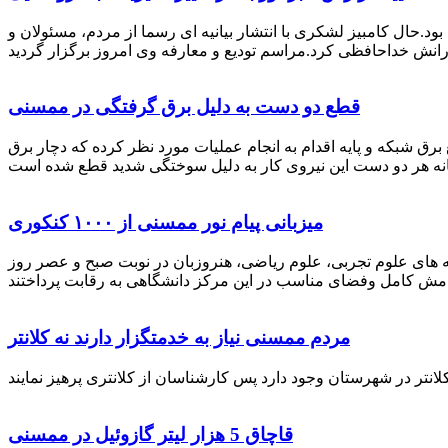
رستان ممسنی بود.حال کامبیز لشکری با انتشار بیانیه ای رسما از مردم، مسئولان و
قطع دو دست به دلیل برق گرفتگی در ممسنی
 برق شبکه و پایه اقدام به انجام عملیات مورد نظر کرده که دچار برق
میزبانی پیام نور ممسنی از ۱۰۰۰ کنکوری
 خصوص برگزاری کنکور سراسری اظهار داشت: 1000 نفر از داوطلبان در رشته های علوم تجربی، علوم ریاضی، هنروزبان در نوبت صبح و عصر روز
مردم ممسنی نیاز به خدمتگزار دارند نه کلانتر
قاچاق 5 هزار لیتر گازوئیل در ممسنی