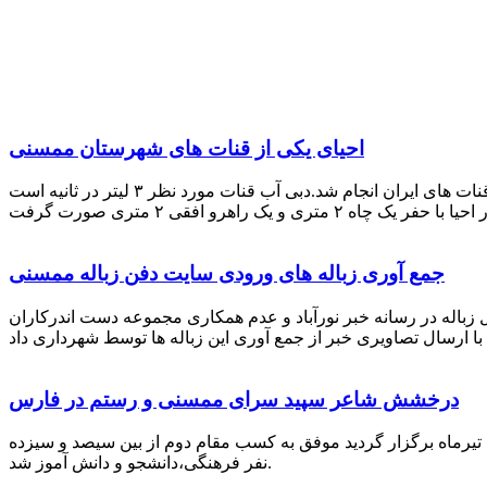
احیای یکی از قنات های شهرستان ممسنی
احیای این قنات به گفته علیرضا ظهیر امامی رئیس کانون کارآفرینی فارس با بهره گیری از دانش و تجربه دکتر مرتضی تفتی پیشکسوت قنات های ایران انجام شد.دبی آب قنات مورد نظر ۳ لیتر در ثانیه است
جمع آوری زباله های ورودی سایت دفن زباله ممسنی
زباله در رسانه خبر نورآباد و عدم همکاری مجموعه دست اندرکاران
درخشش شاعر سپید سرای ممسنی و رستم در فارس
 تیرماه برگزار گردید موفق به کسب مقام دوم از بین سیصد و سیزده
نفر فرهنگی،دانشجو و دانش آموز شد.