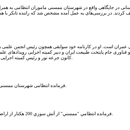
 رسانی در جایگاهی واقع در شهرستان ممسنی ماموران انتظامی به هم
وئیل حمل می‌کرد، توقیف کردند. در بررسی‌های به عمل آمده مشخص شد که راننده ت
ی عمران است. او در کارنامه خود سوابقی همچون رئیس انجمن علمی
ناوری جام پایتخت طبیعت ایران و دبیر کمیته اجرایی رویدادهای علمی
کانون جرعه نور و رئیس کمیته اجرایی اولین دوره مسابقات ملی و فناوری جام پایتخت طبیعت ایران را دارد.
فرمانده انتظامی شهرستان ممسنی از کشف بیش از 37 کیلوگرم تریاک در یک خودروی ام وی ام خبر داد.
فرمانده انتظامي "ممسني" از آتش سوزي 200 هكتار از اراضي كشاورزي واقع در اطراف روستاي "فهلیان" آن شهرستان خبر داد.