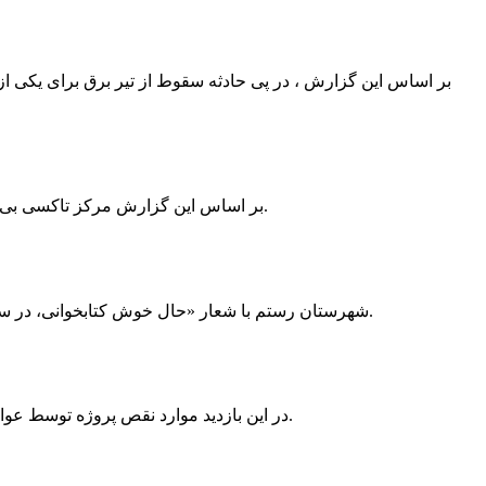
بر اساس این گزارش ، در پی حادثه سقوط از تیر برق برای یکی از
بر اساس این گزارش مرکز تاکسی بی سیم ممسنی به دلیل نداشتن پروانه ی کسب به استناد ماده ی ۲۷ و ۲۸ قانون نظام صنفی با دستور مقام قضایی تا اطلاع ثانوی پلمپ گردید.
شهرستان رستم با شعار «حال خوش کتابخوانی، در سرزمین زرد طلایی رستم» و هماهنگی و همکاری همه دستگاه های فرهنگی و مردم آمادگی خود را برای نامزدی پایخت کتاب ایران اعلام کرد.
در این بازدید موارد نقص پروژه توسط عوامل فنی مشخص و جهت رفع نقص برای رسیدن به مرحله تجهیز کتابخانه به مهران ضرغامی واگذار گردید که در اسرع وقت کار تحویل گردد.