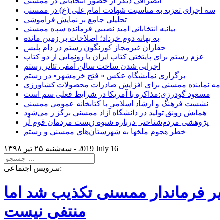
انصرافی دیگر از حضور انتخاباتی در ممسنی
سه اجرای تعزیه به مناسبت شهادت امام علی (ع) در ممسنی
تحلیلی جامع بر نمایش فراموشی
بیانیه انتخاباتی امید نصیبی فرمانده سپاه ممسنی
به بهانه دوم خرداد؛ اصلاحات بر زمین مانده
حفاران غیرمجاز کورنگون رستم در دام پلیس
عزم رستم برای پایتختی کتاب ایران با رونمایی از دو کتاب
اجرایی شدن ساخت سالن آمفی تئاتر رستم
برگزاری نمایشگاه عکس « فتح خرمشهر» در رستم
امه نماینده ممسنی برای افزایش صادرات محصولات کشاورزی
مسعود گودرزی:مذاکره با آمریکا در شرایط فعلی سم است
نشست فرهنگ و ارشاد اسلامی با کتابخانه عمومی ممسنی
همایش رونق تولید در دانشگاه آزاد ممسنی برگزار می‌شود
پژوهشی مردم‌شناختی درباره شیوه زیست مردمان قوم لُر
خطر هجوم ملخها به شهرستان‌های ممسنی و رستم
2019 July 16
سه‌شنبه ۲۵ تير ۱۳۹۸ -
سرویس اجتماعی:
یر فرماندار ممسنی تکذیب شد اما
منتفی نیست