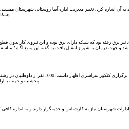
که چندی پیش نیز خبر نوراباد به آن اشاره کرد، تغییر مدیریت اداره آبفا روستایی شه
همکارانش خداحافظی کرد.مراسم تودیع و معارفه وی امروز برگزار گردید.
 تیر برق رفته بود که شبکه دارای برق بوده و این نیروی کار بدون قطع
شهرام رحمانی سرپرست دانشگاه پیام نور ممسنی در
پنجشنبه و جمعه با آرامش کامل وفضای مناسب در این مرکز دانشگاهی به رقابت پرداختند.