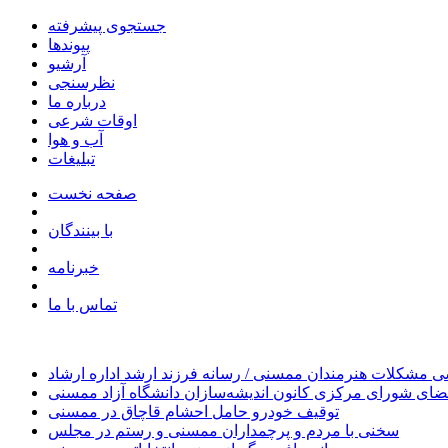
جستجوی پیشرفته
پیوندها
آرشیو
نظرسنجی
درباره ما
اوقات شرعی
آب و هوا
تبلیغات
صفحه نخست
با بینندگان
خبرنامه
تماس با ما
 مشکلات هنرمندان ممسنی / رسانه فرزند ارشد اداره ارشاد
ای شورای مرکزی کانون اندیشه‌سازان دانشگاه آزاد ممسنی
توقیف خودرو حامل احشام قاچاق در ممسنی
سخنی با مردم و پرچمداران ممسنی و رستم در مجلس