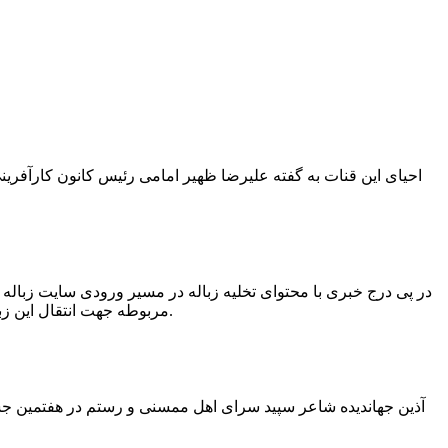
در پی درج خبری با محتوای تخلیه زباله در مسیر ورودی سایت زبال
مربوطه جهت انتقال این زباله ها توسط لودر به سایت و دفن آنها، سید مهدی حسینی دهیار چمگل با ارسال تصاویری خبر از جمع آوری این زباله ها توسط شهرداری داد.
آذین جهاندیده شاعر سپید سرای اهل ممسنی و رستم در هفتمین جشنو