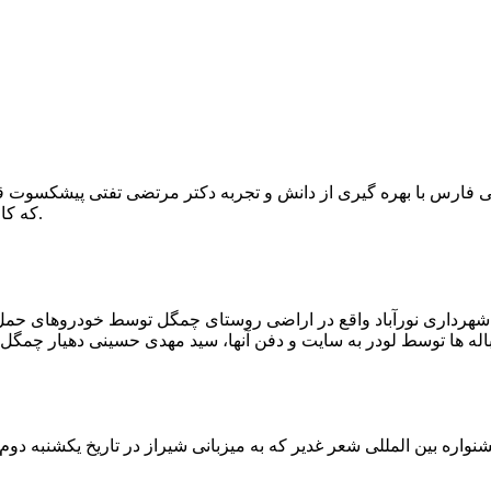
که کار احیا با حفر یک چاه ۲ متری و یک راهرو افقی ۲ متری صورت گرفت.
ه شهرداری نورآباد واقع در اراضی روستای چمگل توسط خودروهای حمل 
اره بین المللی شعر غدیر که به میزبانی شیراز در تاریخ یکشنبه دوم