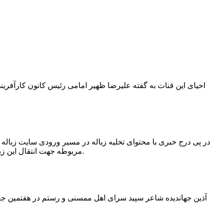
در پی درج خبری با محتوای تخلیه زباله در مسیر ورودی سایت زبال
مربوطه جهت انتقال این زباله ها توسط لودر به سایت و دفن آنها، سید مهدی حسینی دهیار چمگل با ارسال تصاویری خبر از جمع آوری این زباله ها توسط شهرداری داد.
آذین جهاندیده شاعر سپید سرای اهل ممسنی و رستم در هفتمین جشنو