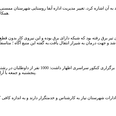
که چندی پیش نیز خبر نوراباد به آن اشاره کرد، تغییر مدیریت اداره آبفا روستایی شه
همکارانش خداحافظی کرد.مراسم تودیع و معارفه وی امروز برگزار گردید.
 تیر برق رفته بود که شبکه دارای برق بوده و این نیروی کار بدون قطع
شهرام رحمانی سرپرست دانشگاه پیام نور ممسنی در
پنجشنبه و جمعه با آرامش کامل وفضای مناسب در این مرکز دانشگاهی به رقابت پرداختند.