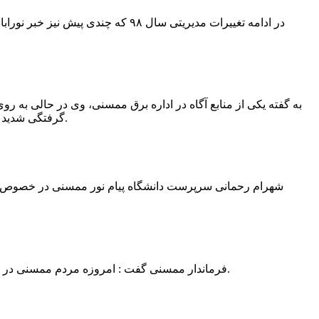
در ادامه تغییرات مدیریتی سال ۹۸ 
به گفته یکی از منابع آگاه در اداره برق ممسنی، وی در حالی به روی
گرفتگی شدید شد و جهت درمان به شیراز انتقال یافت.به گفته این منبع آگاه ؛ متاسفانه هر دو دست این نیروی کار به دلیل سوختگی شدید قطع شده است.
فرماندار ممسنی گفت : امروزه مردم ممسنی در ادارات شهرستان نیاز به کارشناس و خدمتگزار دارند و به اندازه کافی کلانتر در شهرستان وجود دارد پس کارشناسان از کلانتری پرهیز نمایند.