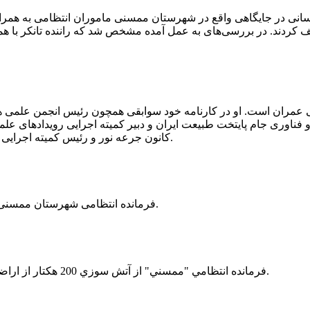
 رسانی در جایگاهی واقع در شهرستان ممسنی ماموران انتظامی به هم
وئیل حمل می‌کرد، توقیف کردند. در بررسی‌های به عمل آمده مشخص شد که راننده ت
ی عمران است. او در کارنامه خود سوابقی همچون رئیس انجمن علمی
ناوری جام پایتخت طبیعت ایران و دبیر کمیته اجرایی رویدادهای علمی
کانون جرعه نور و رئیس کمیته اجرایی اولین دوره مسابقات ملی و فناوری جام پایتخت طبیعت ایران را دارد.
فرمانده انتظامی شهرستان ممسنی از کشف بیش از 37 کیلوگرم تریاک در یک خودروی ام وی ام خبر داد.
فرمانده انتظامي "ممسني" از آتش سوزي 200 هكتار از اراضي كشاورزي واقع در اطراف روستاي "فهلیان" آن شهرستان خبر داد.