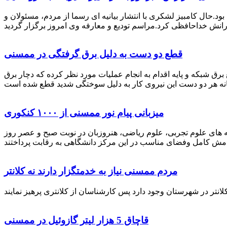
رستان ممسنی بود.حال کامبیز لشکری با انتشار بیانیه ای رسما از مردم، مسئولان و
قطع دو دست به دلیل برق گرفتگی در ممسنی
 برق شبکه و پایه اقدام به انجام عملیات مورد نظر کرده که دچار برق
میزبانی پیام نور ممسنی از ۱۰۰۰ کنکوری
 خصوص برگزاری کنکور سراسری اظهار داشت: 1000 نفر از داوطلبان در رشته های علوم تجربی، علوم ریاضی، هنروزبان در نوبت صبح و عصر روز
مردم ممسنی نیاز به خدمتگزار دارند نه کلانتر
قاچاق 5 هزار لیتر گازوئیل در ممسنی