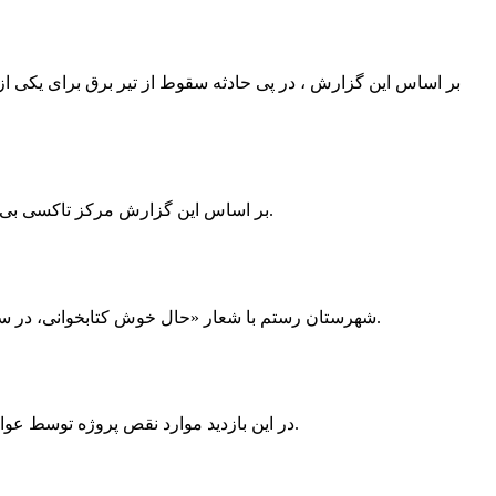
بر اساس این گزارش ، در پی حادثه سقوط از تیر برق برای یکی از
بر اساس این گزارش مرکز تاکسی بی سیم ممسنی به دلیل نداشتن پروانه ی کسب به استناد ماده ی ۲۷ و ۲۸ قانون نظام صنفی با دستور مقام قضایی تا اطلاع ثانوی پلمپ گردید.
شهرستان رستم با شعار «حال خوش کتابخوانی، در سرزمین زرد طلایی رستم» و هماهنگی و همکاری همه دستگاه های فرهنگی و مردم آمادگی خود را برای نامزدی پایخت کتاب ایران اعلام کرد.
در این بازدید موارد نقص پروژه توسط عوامل فنی مشخص و جهت رفع نقص برای رسیدن به مرحله تجهیز کتابخانه به مهران ضرغامی واگذار گردید که در اسرع وقت کار تحویل گردد.