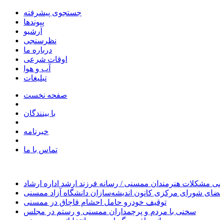
جستجوی پیشرفته
پیوندها
آرشیو
نظرسنجی
درباره ما
اوقات شرعی
آب و هوا
تبلیغات
صفحه نخست
با بینندگان
خبرنامه
تماس با ما
 مشکلات هنرمندان ممسنی / رسانه فرزند ارشد اداره ارشاد
ای شورای مرکزی کانون اندیشه‌سازان دانشگاه آزاد ممسنی
توقیف خودرو حامل احشام قاچاق در ممسنی
سخنی با مردم و پرچمداران ممسنی و رستم در مجلس