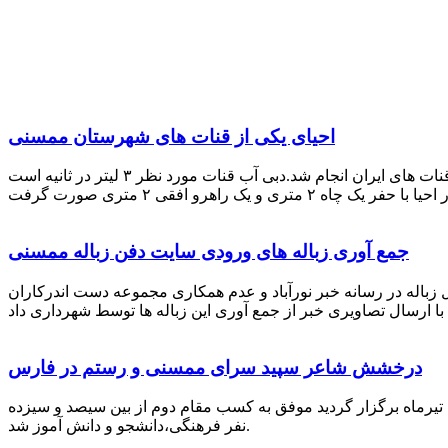
احیای یکی از قنات های شهرستان ممسنی
احیای این قنات به گفته علیرضا ظهیر امامی رئیس کانون کارآفرینی فارس با بهره گیری از دانش و تجربه دکتر مرتضی تفتی پیشکسوت قنات های ایران انجام شد.دبی آب قنات مورد نظر ۳ لیتر در ثانیه است
جمع آوری زباله های ورودی سایت دفن زباله ممسنی
زباله در رسانه خبر نورآباد و عدم همکاری مجموعه دست اندرکاران
درخشش شاعر سپید سرای ممسنی و رستم در فارس
 تیرماه برگزار گردید موفق به کسب مقام دوم از بین سیصد و سیزده
نفر فرهنگی،دانشجو و دانش آموز شد.