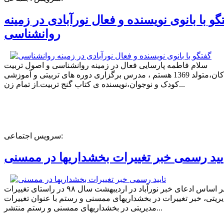
گو با بانوی نویسنده و فعال نورآبادی در زمینه
روانشناسی
سلام فاطمه پارسایی فعال در زمینه روانشناسی و اصول تربیت
کودکان،متولد 1369 هستم ، مدرس برگزاری دوره های تربیتی و آموزشی
کودک و نوجوان،نویسنده ی کتاب گنج تربیت.از تمام زن...
سرویس اجتماعی:
یید رسمی خبر تغییرات بخشداریها در ممسنی
بر اساس ادعای خبر نورآباد در اردیبهشت سال ۹۸ در راستای تغییرات
ریتی، خبر تغییرات در بخشداریهای ممسنی و رستم با عنوان تغییرات
مدیریتی در بخشداریهای ممسنی و رستم منتشر...