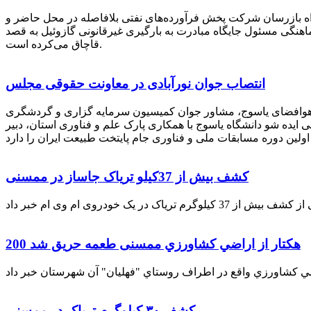
راه بازرسان شرکت پخش فرآورده‌های نفتی بلافاصله در محل حاضر و
انکر با هماهنگی مسئول جایگاه مبادرت به بارگیری غیرقانونی گازوئیل به قصد
قاچاق می‌کرده است.
انتصاب جوان نورآبادی در معاونت حقوقی مجلس
 هوافضای یاسوج، مشاور جوان کمیسیون سرمایه گزاری و گردشگری
 ایده شو دانشگاه یاسوج با همکاری پارک علم و فناوری استان، دبیر
کشف بیش از 37کیلو تریاک جاساز در ممسنی
200 هكتار از اراضي كشاورزي ممسنی طعمه حریق شد
کشف ۳۰ کیلوگرم تریاک در ممسنی