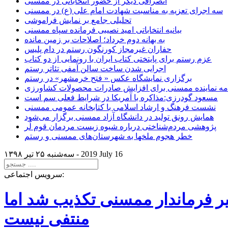
انصرافی دیگر از حضور انتخاباتی در ممسنی
سه اجرای تعزیه به مناسبت شهادت امام علی (ع) در ممسنی
تحلیلی جامع بر نمایش فراموشی
بیانیه انتخاباتی امید نصیبی فرمانده سپاه ممسنی
به بهانه دوم خرداد؛ اصلاحات بر زمین مانده
حفاران غیرمجاز کورنگون رستم در دام پلیس
عزم رستم برای پایتختی کتاب ایران با رونمایی از دو کتاب
اجرایی شدن ساخت سالن آمفی تئاتر رستم
برگزاری نمایشگاه عکس « فتح خرمشهر» در رستم
امه نماینده ممسنی برای افزایش صادرات محصولات کشاورزی
مسعود گودرزی:مذاکره با آمریکا در شرایط فعلی سم است
نشست فرهنگ و ارشاد اسلامی با کتابخانه عمومی ممسنی
همایش رونق تولید در دانشگاه آزاد ممسنی برگزار می‌شود
پژوهشی مردم‌شناختی درباره شیوه زیست مردمان قوم لُر
خطر هجوم ملخها به شهرستان‌های ممسنی و رستم
2019 July 16
سه‌شنبه ۲۵ تير ۱۳۹۸ -
سرویس اجتماعی:
یر فرماندار ممسنی تکذیب شد اما
منتفی نیست