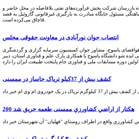
راه بازرسان شرکت پخش فرآورده‌های نفتی بلافاصله در محل حاضر و
انکر با هماهنگی مسئول جایگاه مبادرت به بارگیری غیرقانونی گازوئیل به قصد
قاچاق می‌کرده است.
انتصاب جوان نورآبادی در معاونت حقوقی مجلس
 هوافضای یاسوج، مشاور جوان کمیسیون سرمایه گزاری و گردشگری
 ایده شو دانشگاه یاسوج با همکاری پارک علم و فناوری استان، دبیر
کشف بیش از 37کیلو تریاک جاساز در ممسنی
200 هكتار از اراضي كشاورزي ممسنی طعمه حریق شد
کشف ۳۰ کیلوگرم تریاک در ممسنی