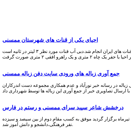
احیای یکی از قنات های شهرستان ممسنی
احیای این قنات به گفته علیرضا ظهیر امامی رئیس کانون کارآفرینی فارس با بهره گیری از دانش و تجربه دکتر مرتضی تفتی پیشکسوت قنات های ایران انجام شد.دبی آب قنات مورد نظر ۳ لیتر در ثانیه است
جمع آوری زباله های ورودی سایت دفن زباله ممسنی
زباله در رسانه خبر نورآباد و عدم همکاری مجموعه دست اندرکاران
درخشش شاعر سپید سرای ممسنی و رستم در فارس
 تیرماه برگزار گردید موفق به کسب مقام دوم از بین سیصد و سیزده
نفر فرهنگی،دانشجو و دانش آموز شد.