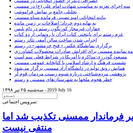
انصرافی دیگر از حضور انتخاباتی در ممسنی
سه اجرای تعزیه به مناسبت شهادت امام علی (ع) در ممسنی
تحلیلی جامع بر نمایش فراموشی
بیانیه انتخاباتی امید نصیبی فرمانده سپاه ممسنی
به بهانه دوم خرداد؛ اصلاحات بر زمین مانده
حفاران غیرمجاز کورنگون رستم در دام پلیس
عزم رستم برای پایتختی کتاب ایران با رونمایی از دو کتاب
اجرایی شدن ساخت سالن آمفی تئاتر رستم
برگزاری نمایشگاه عکس « فتح خرمشهر» در رستم
امه نماینده ممسنی برای افزایش صادرات محصولات کشاورزی
مسعود گودرزی:مذاکره با آمریکا در شرایط فعلی سم است
نشست فرهنگ و ارشاد اسلامی با کتابخانه عمومی ممسنی
همایش رونق تولید در دانشگاه آزاد ممسنی برگزار می‌شود
پژوهشی مردم‌شناختی درباره شیوه زیست مردمان قوم لُر
خطر هجوم ملخها به شهرستان‌های ممسنی و رستم
2019 July 16
سه‌شنبه ۲۵ تير ۱۳۹۸ -
سرویس اجتماعی:
یر فرماندار ممسنی تکذیب شد اما
منتفی نیست