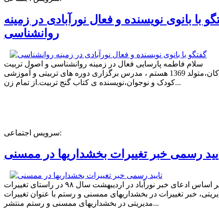
گو با بانوی نویسنده و فعال نورآبادی در زمینه
روانشناسی
سلام فاطمه پارسایی فعال در زمینه روانشناسی و اصول تربیت
کودکان،متولد 1369 هستم ، مدرس برگزاری دوره های تربیتی و آموزشی
کودک و نوجوان،نویسنده ی کتاب گنج تربیت.از تمام زن...
سرویس اجتماعی:
یید رسمی خبر تغییرات بخشداریها در ممسنی
بر اساس ادعای خبر نورآباد در اردیبهشت سال ۹۸ در راستای تغییرات
ریتی، خبر تغییرات در بخشداریهای ممسنی و رستم با عنوان تغییرات
مدیریتی در بخشداریهای ممسنی و رستم منتشر...