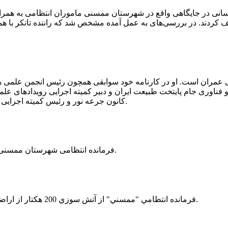
 رسانی در جایگاهی واقع در شهرستان ممسنی ماموران انتظامی به هم
وئیل حمل می‌کرد، توقیف کردند. در بررسی‌های به عمل آمده مشخص شد که راننده ت
ی عمران است. او در کارنامه خود سوابقی همچون رئیس انجمن علمی
ناوری جام پایتخت طبیعت ایران و دبیر کمیته اجرایی رویدادهای علمی
کانون جرعه نور و رئیس کمیته اجرایی اولین دوره مسابقات ملی و فناوری جام پایتخت طبیعت ایران را دارد.
فرمانده انتظامی شهرستان ممسنی از کشف بیش از 37 کیلوگرم تریاک در یک خودروی ام وی ام خبر داد.
فرمانده انتظامي "ممسني" از آتش سوزي 200 هكتار از اراضي كشاورزي واقع در اطراف روستاي "فهلیان" آن شهرستان خبر داد.