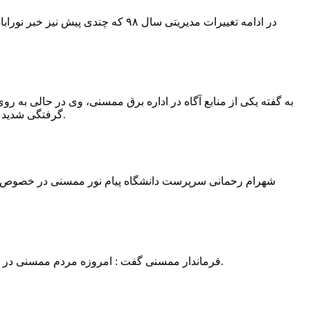
در ادامه تغییرات مدیریتی سال ۹۸ 
به گفته یکی از منابع آگاه در اداره برق ممسنی، وی در حالی به روی
گرفتگی شدید شد و جهت درمان به شیراز انتقال یافت.به گفته این منبع آگاه ؛ متاسفانه هر دو دست این نیروی کار به دلیل سوختگی شدید قطع شده است.
فرماندار ممسنی گفت : امروزه مردم ممسنی در ادارات شهرستان نیاز به کارشناس و خدمتگزار دارند و به اندازه کافی کلانتر در شهرستان وجود دارد پس کارشناسان از کلانتری پرهیز نمایند.