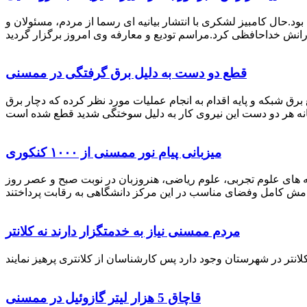
رستان ممسنی بود.حال کامبیز لشکری با انتشار بیانیه ای رسما از مردم، مسئولان و
قطع دو دست به دلیل برق گرفتگی در ممسنی
 برق شبکه و پایه اقدام به انجام عملیات مورد نظر کرده که دچار برق
میزبانی پیام نور ممسنی از ۱۰۰۰ کنکوری
 خصوص برگزاری کنکور سراسری اظهار داشت: 1000 نفر از داوطلبان در رشته های علوم تجربی، علوم ریاضی، هنروزبان در نوبت صبح و عصر روز
مردم ممسنی نیاز به خدمتگزار دارند نه کلانتر
قاچاق 5 هزار لیتر گازوئیل در ممسنی