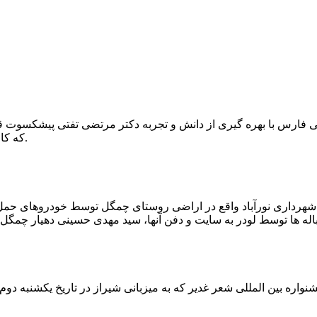
که کار احیا با حفر یک چاه ۲ متری و یک راهرو افقی ۲ متری صورت گرفت.
ه شهرداری نورآباد واقع در اراضی روستای چمگل توسط خودروهای حمل 
اره بین المللی شعر غدیر که به میزبانی شیراز در تاریخ یکشنبه دوم