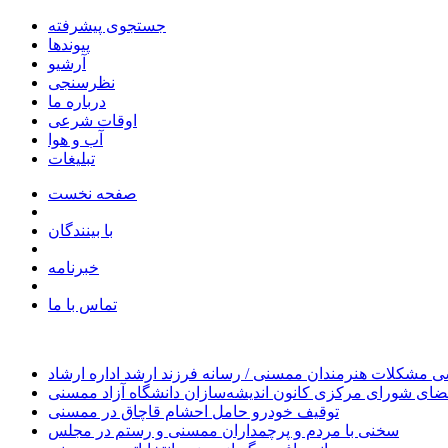
جستجوی پیشرفته
پیوندها
آرشیو
نظرسنجی
درباره ما
اوقات شرعی
آب و هوا
تبلیغات
صفحه نخست
با بینندگان
خبرنامه
تماس با ما
 مشکلات هنرمندان ممسنی / رسانه فرزند ارشد اداره ارشاد
ای شورای مرکزی کانون اندیشه‌سازان دانشگاه آزاد ممسنی
توقیف خودرو حامل احشام قاچاق در ممسنی
سخنی با مردم و پرچمداران ممسنی و رستم در مجلس