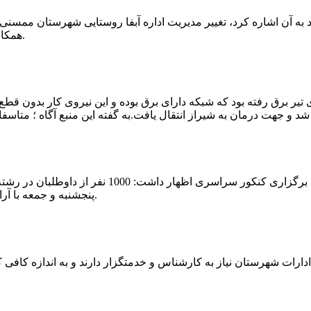
که چندی پیش نیز خبر نوراباد به آن اشاره کرد، تغییر مدیریت اداره آبفا روستایی شه
همکارانش خداحافظی کرد.مراسم تودیع و معارفه وی امروز برگزار گردید.
 تیر برق رفته بود که شبکه دارای برق بوده و این نیروی کار بدون قطع
شهرام رحمانی سرپرست دانشگاه پیام نور ممسنی در
پنجشنبه و جمعه با آرامش کامل وفضای مناسب در این مرکز دانشگاهی به رقابت پرداختند.