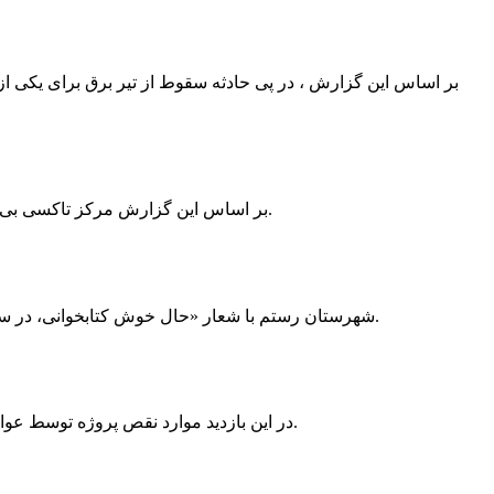
بر اساس این گزارش ، در پی حادثه سقوط از تیر برق برای یکی از
بر اساس این گزارش مرکز تاکسی بی سیم ممسنی به دلیل نداشتن پروانه ی کسب به استناد ماده ی ۲۷ و ۲۸ قانون نظام صنفی با دستور مقام قضایی تا اطلاع ثانوی پلمپ گردید.
شهرستان رستم با شعار «حال خوش کتابخوانی، در سرزمین زرد طلایی رستم» و هماهنگی و همکاری همه دستگاه های فرهنگی و مردم آمادگی خود را برای نامزدی پایخت کتاب ایران اعلام کرد.
در این بازدید موارد نقص پروژه توسط عوامل فنی مشخص و جهت رفع نقص برای رسیدن به مرحله تجهیز کتابخانه به مهران ضرغامی واگذار گردید که در اسرع وقت کار تحویل گردد.