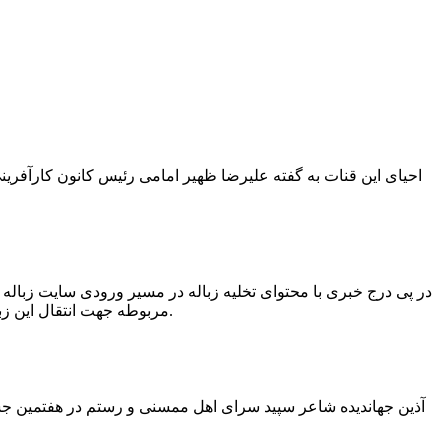
در پی درج خبری با محتوای تخلیه زباله در مسیر ورودی سایت زبال
مربوطه جهت انتقال این زباله ها توسط لودر به سایت و دفن آنها، سید مهدی حسینی دهیار چمگل با ارسال تصاویری خبر از جمع آوری این زباله ها توسط شهرداری داد.
آذین جهاندیده شاعر سپید سرای اهل ممسنی و رستم در هفتمین جشنو