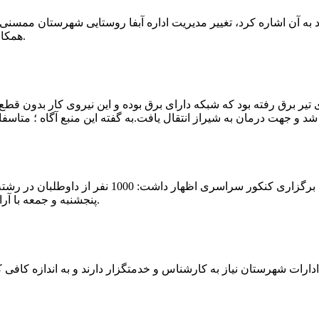
که چندی پیش نیز خبر نوراباد به آن اشاره کرد، تغییر مدیریت اداره آبفا روستایی شه
همکارانش خداحافظی کرد.مراسم تودیع و معارفه وی امروز برگزار گردید.
 تیر برق رفته بود که شبکه دارای برق بوده و این نیروی کار بدون قطع
شهرام رحمانی سرپرست دانشگاه پیام نور ممسنی در
پنجشنبه و جمعه با آرامش کامل وفضای مناسب در این مرکز دانشگاهی به رقابت پرداختند.