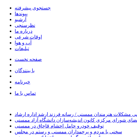
جستجوی پیشرفته
پیوندها
آرشیو
نظرسنجی
درباره ما
اوقات شرعی
آب و هوا
تبلیغات
صفحه نخست
با بینندگان
خبرنامه
تماس با ما
 مشکلات هنرمندان ممسنی / رسانه فرزند ارشد اداره ارشاد
ای شورای مرکزی کانون اندیشه‌سازان دانشگاه آزاد ممسنی
توقیف خودرو حامل احشام قاچاق در ممسنی
سخنی با مردم و پرچمداران ممسنی و رستم در مجلس