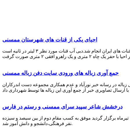
احیای یکی از قنات های شهرستان ممسنی
احیای این قنات به گفته علیرضا ظهیر امامی رئیس کانون کارآفرینی فارس با بهره گیری از دانش و تجربه دکتر مرتضی تفتی پیشکسوت قنات های ایران انجام شد.دبی آب قنات مورد نظر ۳ لیتر در ثانیه است
جمع آوری زباله های ورودی سایت دفن زباله ممسنی
زباله در رسانه خبر نورآباد و عدم همکاری مجموعه دست اندرکاران
درخشش شاعر سپید سرای ممسنی و رستم در فارس
 تیرماه برگزار گردید موفق به کسب مقام دوم از بین سیصد و سیزده
نفر فرهنگی،دانشجو و دانش آموز شد.