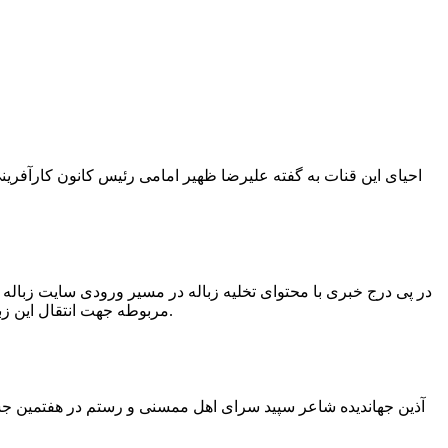
در پی درج خبری با محتوای تخلیه زباله در مسیر ورودی سایت زبال
مربوطه جهت انتقال این زباله ها توسط لودر به سایت و دفن آنها، سید مهدی حسینی دهیار چمگل با ارسال تصاویری خبر از جمع آوری این زباله ها توسط شهرداری داد.
آذین جهاندیده شاعر سپید سرای اهل ممسنی و رستم در هفتمین جشنو