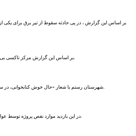
بر اساس این گزارش ، در پی حادثه سقوط از تیر برق برای یکی از
بر اساس این گزارش مرکز تاکسی بی سیم ممسنی به دلیل نداشتن پروانه ی کسب به استناد ماده ی ۲۷ و ۲۸ قانون نظام صنفی با دستور مقام قضایی تا اطلاع ثانوی پلمپ گردید.
شهرستان رستم با شعار «حال خوش کتابخوانی، در سرزمین زرد طلایی رستم» و هماهنگی و همکاری همه دستگاه های فرهنگی و مردم آمادگی خود را برای نامزدی پایخت کتاب ایران اعلام کرد.
در این بازدید موارد نقص پروژه توسط عوامل فنی مشخص و جهت رفع نقص برای رسیدن به مرحله تجهیز کتابخانه به مهران ضرغامی واگذار گردید که در اسرع وقت کار تحویل گردد.