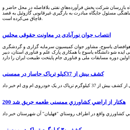
راه بازرسان شرکت پخش فرآورده‌های نفتی بلافاصله در محل حاضر و
انکر با هماهنگی مسئول جایگاه مبادرت به بارگیری غیرقانونی گازوئیل به قصد
قاچاق می‌کرده است.
انتصاب جوان نورآبادی در معاونت حقوقی مجلس
 هوافضای یاسوج، مشاور جوان کمیسیون سرمایه گزاری و گردشگری
 ایده شو دانشگاه یاسوج با همکاری پارک علم و فناوری استان، دبیر
کشف بیش از 37کیلو تریاک جاساز در ممسنی
200 هكتار از اراضي كشاورزي ممسنی طعمه حریق شد
کشف ۳۰ کیلوگرم تریاک در ممسنی