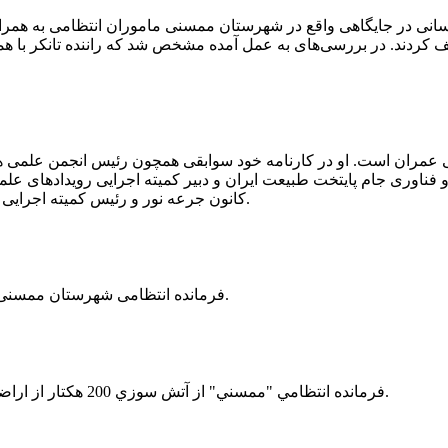
 رسانی در جایگاهی واقع در شهرستان ممسنی ماموران انتظامی به هم
وئیل حمل می‌کرد، توقیف کردند. در بررسی‌های به عمل آمده مشخص شد که راننده ت
ی عمران است. او در کارنامه خود سوابقی همچون رئیس انجمن علمی
ناوری جام پایتخت طبیعت ایران و دبیر کمیته اجرایی رویدادهای علمی
کانون جرعه نور و رئیس کمیته اجرایی اولین دوره مسابقات ملی و فناوری جام پایتخت طبیعت ایران را دارد.
فرمانده انتظامی شهرستان ممسنی از کشف بیش از 37 کیلوگرم تریاک در یک خودروی ام وی ام خبر داد.
فرمانده انتظامي "ممسني" از آتش سوزي 200 هكتار از اراضي كشاورزي واقع در اطراف روستاي "فهلیان" آن شهرستان خبر داد.