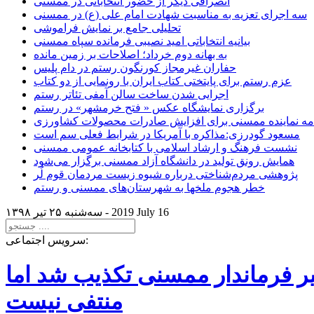
انصرافی دیگر از حضور انتخاباتی در ممسنی
سه اجرای تعزیه به مناسبت شهادت امام علی (ع) در ممسنی
تحلیلی جامع بر نمایش فراموشی
بیانیه انتخاباتی امید نصیبی فرمانده سپاه ممسنی
به بهانه دوم خرداد؛ اصلاحات بر زمین مانده
حفاران غیرمجاز کورنگون رستم در دام پلیس
عزم رستم برای پایتختی کتاب ایران با رونمایی از دو کتاب
اجرایی شدن ساخت سالن آمفی تئاتر رستم
برگزاری نمایشگاه عکس « فتح خرمشهر» در رستم
امه نماینده ممسنی برای افزایش صادرات محصولات کشاورزی
مسعود گودرزی:مذاکره با آمریکا در شرایط فعلی سم است
نشست فرهنگ و ارشاد اسلامی با کتابخانه عمومی ممسنی
همایش رونق تولید در دانشگاه آزاد ممسنی برگزار می‌شود
پژوهشی مردم‌شناختی درباره شیوه زیست مردمان قوم لُر
خطر هجوم ملخها به شهرستان‌های ممسنی و رستم
2019 July 16
سه‌شنبه ۲۵ تير ۱۳۹۸ -
سرویس اجتماعی:
یر فرماندار ممسنی تکذیب شد اما
منتفی نیست