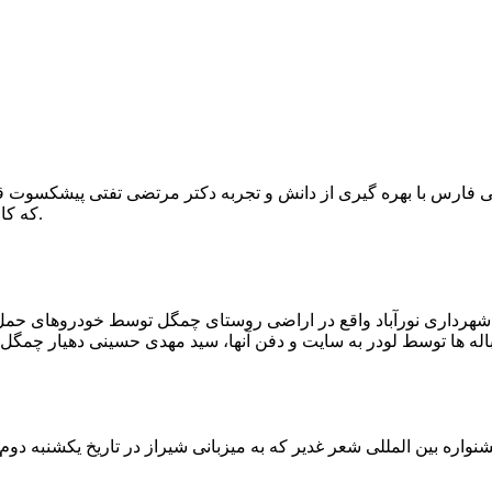
که کار احیا با حفر یک چاه ۲ متری و یک راهرو افقی ۲ متری صورت گرفت.
ه شهرداری نورآباد واقع در اراضی روستای چمگل توسط خودروهای حمل 
اره بین المللی شعر غدیر که به میزبانی شیراز در تاریخ یکشنبه دوم