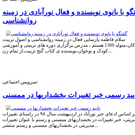
گو با بانوی نویسنده و فعال نورآبادی در زمینه
روانشناسی
سلام فاطمه پارسایی فعال در زمینه روانشناسی و اصول تربیت
کودکان،متولد 1369 هستم ، مدرس برگزاری دوره های تربیتی و آموزشی
کودک و نوجوان،نویسنده ی کتاب گنج تربیت.از تمام زن...
سرویس اجتماعی:
یید رسمی خبر تغییرات بخشداریها در ممسنی
بر اساس ادعای خبر نورآباد در اردیبهشت سال ۹۸ در راستای تغییرات
ریتی، خبر تغییرات در بخشداریهای ممسنی و رستم با عنوان تغییرات
مدیریتی در بخشداریهای ممسنی و رستم منتشر...