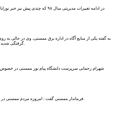
در ادامه تغییرات مدیریتی سال ۹۸ 
به گفته یکی از منابع آگاه در اداره برق ممسنی، وی در حالی به روی
گرفتگی شدید شد و جهت درمان به شیراز انتقال یافت.به گفته این منبع آگاه ؛ متاسفانه هر دو دست این نیروی کار به دلیل سوختگی شدید قطع شده است.
فرماندار ممسنی گفت : امروزه مردم ممسنی در ادارات شهرستان نیاز به کارشناس و خدمتگزار دارند و به اندازه کافی کلانتر در شهرستان وجود دارد پس کارشناسان از کلانتری پرهیز نمایند.