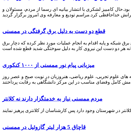
رستان ممسنی بود.حال کامبیز لشکری با انتشار بیانیه ای رسما از مردم، مسئولان و
قطع دو دست به دلیل برق گرفتگی در ممسنی
 برق شبکه و پایه اقدام به انجام عملیات مورد نظر کرده که دچار برق
میزبانی پیام نور ممسنی از ۱۰۰۰ کنکوری
 خصوص برگزاری کنکور سراسری اظهار داشت: 1000 نفر از داوطلبان در رشته های علوم تجربی، علوم ریاضی، هنروزبان در نوبت صبح و عصر روز
مردم ممسنی نیاز به خدمتگزار دارند نه کلانتر
قاچاق 5 هزار لیتر گازوئیل در ممسنی