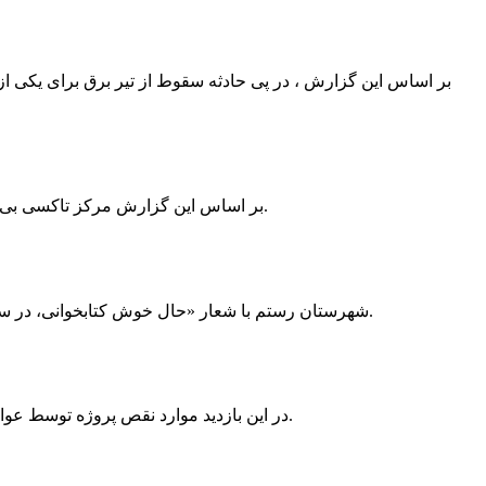
بر اساس این گزارش ، در پی حادثه سقوط از تیر برق برای یکی از
بر اساس این گزارش مرکز تاکسی بی سیم ممسنی به دلیل نداشتن پروانه ی کسب به استناد ماده ی ۲۷ و ۲۸ قانون نظام صنفی با دستور مقام قضایی تا اطلاع ثانوی پلمپ گردید.
شهرستان رستم با شعار «حال خوش کتابخوانی، در سرزمین زرد طلایی رستم» و هماهنگی و همکاری همه دستگاه های فرهنگی و مردم آمادگی خود را برای نامزدی پایخت کتاب ایران اعلام کرد.
در این بازدید موارد نقص پروژه توسط عوامل فنی مشخص و جهت رفع نقص برای رسیدن به مرحله تجهیز کتابخانه به مهران ضرغامی واگذار گردید که در اسرع وقت کار تحویل گردد.