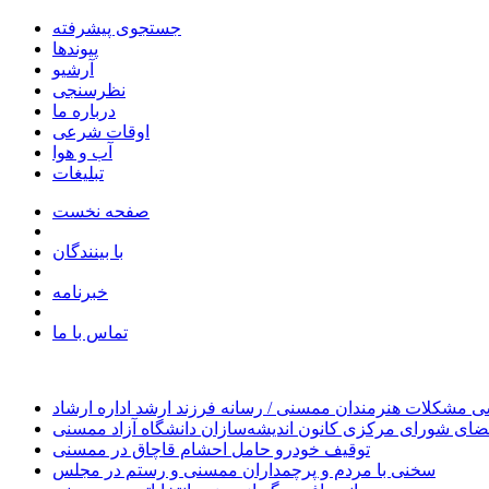
جستجوی پیشرفته
پیوندها
آرشیو
نظرسنجی
درباره ما
اوقات شرعی
آب و هوا
تبلیغات
صفحه نخست
با بینندگان
خبرنامه
تماس با ما
 مشکلات هنرمندان ممسنی / رسانه فرزند ارشد اداره ارشاد
ای شورای مرکزی کانون اندیشه‌سازان دانشگاه آزاد ممسنی
توقیف خودرو حامل احشام قاچاق در ممسنی
سخنی با مردم و پرچمداران ممسنی و رستم در مجلس