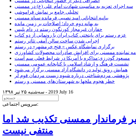
انصرافی دیگر از حضور انتخاباتی در ممسنی
سه اجرای تعزیه به مناسبت شهادت امام علی (ع) در ممسنی
تحلیلی جامع بر نمایش فراموشی
بیانیه انتخاباتی امید نصیبی فرمانده سپاه ممسنی
به بهانه دوم خرداد؛ اصلاحات بر زمین مانده
حفاران غیرمجاز کورنگون رستم در دام پلیس
عزم رستم برای پایتختی کتاب ایران با رونمایی از دو کتاب
اجرایی شدن ساخت سالن آمفی تئاتر رستم
برگزاری نمایشگاه عکس « فتح خرمشهر» در رستم
امه نماینده ممسنی برای افزایش صادرات محصولات کشاورزی
مسعود گودرزی:مذاکره با آمریکا در شرایط فعلی سم است
نشست فرهنگ و ارشاد اسلامی با کتابخانه عمومی ممسنی
همایش رونق تولید در دانشگاه آزاد ممسنی برگزار می‌شود
پژوهشی مردم‌شناختی درباره شیوه زیست مردمان قوم لُر
خطر هجوم ملخها به شهرستان‌های ممسنی و رستم
2019 July 16
سه‌شنبه ۲۵ تير ۱۳۹۸ -
سرویس اجتماعی:
یر فرماندار ممسنی تکذیب شد اما
منتفی نیست