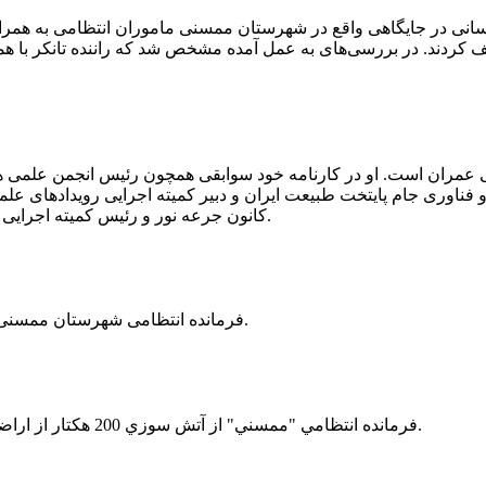
 رسانی در جایگاهی واقع در شهرستان ممسنی ماموران انتظامی به هم
وئیل حمل می‌کرد، توقیف کردند. در بررسی‌های به عمل آمده مشخص شد که راننده ت
ی عمران است. او در کارنامه خود سوابقی همچون رئیس انجمن علمی
ناوری جام پایتخت طبیعت ایران و دبیر کمیته اجرایی رویدادهای علمی
کانون جرعه نور و رئیس کمیته اجرایی اولین دوره مسابقات ملی و فناوری جام پایتخت طبیعت ایران را دارد.
فرمانده انتظامی شهرستان ممسنی از کشف بیش از 37 کیلوگرم تریاک در یک خودروی ام وی ام خبر داد.
فرمانده انتظامي "ممسني" از آتش سوزي 200 هكتار از اراضي كشاورزي واقع در اطراف روستاي "فهلیان" آن شهرستان خبر داد.