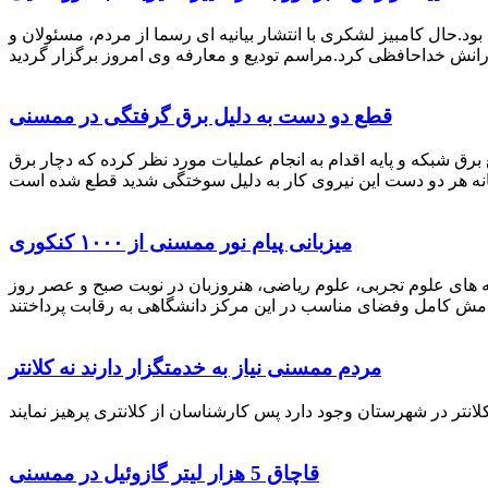
رستان ممسنی بود.حال کامبیز لشکری با انتشار بیانیه ای رسما از مردم، مسئولان و
قطع دو دست به دلیل برق گرفتگی در ممسنی
 برق شبکه و پایه اقدام به انجام عملیات مورد نظر کرده که دچار برق
میزبانی پیام نور ممسنی از ۱۰۰۰ کنکوری
 خصوص برگزاری کنکور سراسری اظهار داشت: 1000 نفر از داوطلبان در رشته های علوم تجربی، علوم ریاضی، هنروزبان در نوبت صبح و عصر روز
مردم ممسنی نیاز به خدمتگزار دارند نه کلانتر
قاچاق 5 هزار لیتر گازوئیل در ممسنی