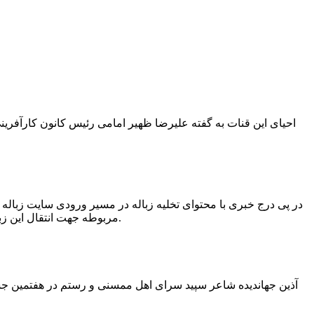
در پی درج خبری با محتوای تخلیه زباله در مسیر ورودی سایت زبال
مربوطه جهت انتقال این زباله ها توسط لودر به سایت و دفن آنها، سید مهدی حسینی دهیار چمگل با ارسال تصاویری خبر از جمع آوری این زباله ها توسط شهرداری داد.
آذین جهاندیده شاعر سپید سرای اهل ممسنی و رستم در هفتمین جشنو