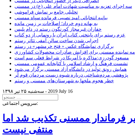
انصرافی دیگر از حضور انتخاباتی در ممسنی
سه اجرای تعزیه به مناسبت شهادت امام علی (ع) در ممسنی
تحلیلی جامع بر نمایش فراموشی
بیانیه انتخاباتی امید نصیبی فرمانده سپاه ممسنی
به بهانه دوم خرداد؛ اصلاحات بر زمین مانده
حفاران غیرمجاز کورنگون رستم در دام پلیس
عزم رستم برای پایتختی کتاب ایران با رونمایی از دو کتاب
اجرایی شدن ساخت سالن آمفی تئاتر رستم
برگزاری نمایشگاه عکس « فتح خرمشهر» در رستم
امه نماینده ممسنی برای افزایش صادرات محصولات کشاورزی
مسعود گودرزی:مذاکره با آمریکا در شرایط فعلی سم است
نشست فرهنگ و ارشاد اسلامی با کتابخانه عمومی ممسنی
همایش رونق تولید در دانشگاه آزاد ممسنی برگزار می‌شود
پژوهشی مردم‌شناختی درباره شیوه زیست مردمان قوم لُر
خطر هجوم ملخها به شهرستان‌های ممسنی و رستم
2019 July 16
سه‌شنبه ۲۵ تير ۱۳۹۸ -
سرویس اجتماعی:
یر فرماندار ممسنی تکذیب شد اما
منتفی نیست