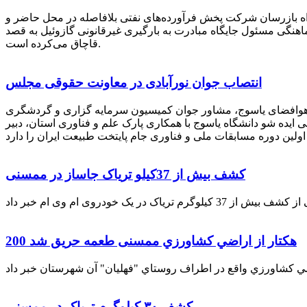
راه بازرسان شرکت پخش فرآورده‌های نفتی بلافاصله در محل حاضر و
انکر با هماهنگی مسئول جایگاه مبادرت به بارگیری غیرقانونی گازوئیل به قصد
قاچاق می‌کرده است.
انتصاب جوان نورآبادی در معاونت حقوقی مجلس
 هوافضای یاسوج، مشاور جوان کمیسیون سرمایه گزاری و گردشگری
 ایده شو دانشگاه یاسوج با همکاری پارک علم و فناوری استان، دبیر
کشف بیش از 37کیلو تریاک جاساز در ممسنی
200 هكتار از اراضي كشاورزي ممسنی طعمه حریق شد
کشف ۳۰ کیلوگرم تریاک در ممسنی