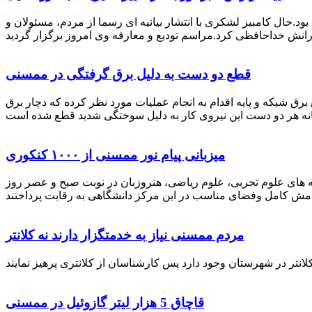
رستان ممسنی بود.حال کامبیز لشکری با انتشار بیانیه ای رسما از مردم، مسئولان و
قطع دو دست به دلیل برق گرفتگی در ممسنی
 برق شبکه و پایه اقدام به انجام عملیات مورد نظر کرده که دچار برق
میزبانی پیام نور ممسنی از ۱۰۰۰ کنکوری
 خصوص برگزاری کنکور سراسری اظهار داشت: 1000 نفر از داوطلبان در رشته های علوم تجربی، علوم ریاضی، هنروزبان در نوبت صبح و عصر روز
مردم ممسنی نیاز به خدمتگزار دارند نه کلانتر
قاچاق 5 هزار لیتر گازوئیل در ممسنی