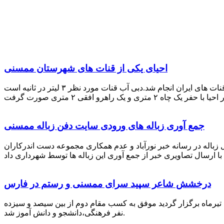
احیای یکی از قنات های شهرستان ممسنی
احیای این قنات به گفته علیرضا ظهیر امامی رئیس کانون کارآفرینی فارس با بهره گیری از دانش و تجربه دکتر مرتضی تفتی پیشکسوت قنات های ایران انجام شد.دبی آب قنات مورد نظر ۳ لیتر در ثانیه است
جمع آوری زباله های ورودی سایت دفن زباله ممسنی
زباله در رسانه خبر نورآباد و عدم همکاری مجموعه دست اندرکاران
درخشش شاعر سپید سرای ممسنی و رستم در فارس
 تیرماه برگزار گردید موفق به کسب مقام دوم از بین سیصد و سیزده
نفر فرهنگی،دانشجو و دانش آموز شد.