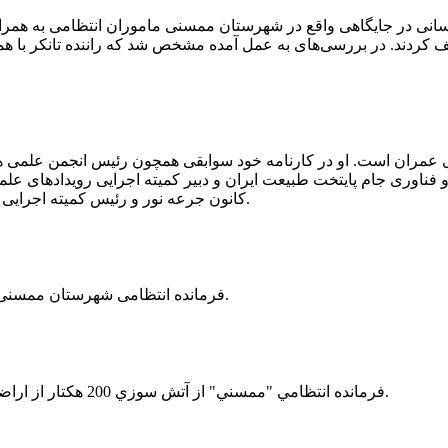
 رسانی در جایگاهی واقع در شهرستان ممسنی ماموران انتظامی به هم
وئیل حمل می‌کرد، توقیف کردند. در بررسی‌های به عمل آمده مشخص شد که راننده ت
ی عمران است. او در کارنامه خود سوابقی همچون رئیس انجمن علمی
ناوری جام پایتخت طبیعت ایران و دبیر کمیته اجرایی رویدادهای علمی
کانون جرعه نور و رئیس کمیته اجرایی اولین دوره مسابقات ملی و فناوری جام پایتخت طبیعت ایران را دارد.
فرمانده انتظامی شهرستان ممسنی از کشف بیش از 37 کیلوگرم تریاک در یک خودروی ام وی ام خبر داد.
فرمانده انتظامي "ممسني" از آتش سوزي 200 هكتار از اراضي كشاورزي واقع در اطراف روستاي "فهلیان" آن شهرستان خبر داد.