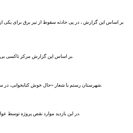
بر اساس این گزارش ، در پی حادثه سقوط از تیر برق برای یکی از
بر اساس این گزارش مرکز تاکسی بی سیم ممسنی به دلیل نداشتن پروانه ی کسب به استناد ماده ی ۲۷ و ۲۸ قانون نظام صنفی با دستور مقام قضایی تا اطلاع ثانوی پلمپ گردید.
شهرستان رستم با شعار «حال خوش کتابخوانی، در سرزمین زرد طلایی رستم» و هماهنگی و همکاری همه دستگاه های فرهنگی و مردم آمادگی خود را برای نامزدی پایخت کتاب ایران اعلام کرد.
در این بازدید موارد نقص پروژه توسط عوامل فنی مشخص و جهت رفع نقص برای رسیدن به مرحله تجهیز کتابخانه به مهران ضرغامی واگذار گردید که در اسرع وقت کار تحویل گردد.