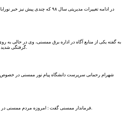
در ادامه تغییرات مدیریتی سال ۹۸ 
به گفته یکی از منابع آگاه در اداره برق ممسنی، وی در حالی به روی
گرفتگی شدید شد و جهت درمان به شیراز انتقال یافت.به گفته این منبع آگاه ؛ متاسفانه هر دو دست این نیروی کار به دلیل سوختگی شدید قطع شده است.
فرماندار ممسنی گفت : امروزه مردم ممسنی در ادارات شهرستان نیاز به کارشناس و خدمتگزار دارند و به اندازه کافی کلانتر در شهرستان وجود دارد پس کارشناسان از کلانتری پرهیز نمایند.