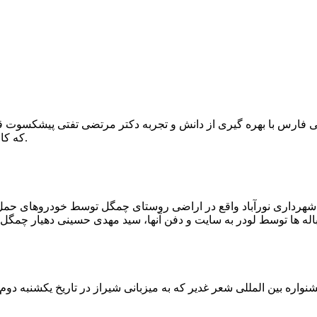
که کار احیا با حفر یک چاه ۲ متری و یک راهرو افقی ۲ متری صورت گرفت.
ه شهرداری نورآباد واقع در اراضی روستای چمگل توسط خودروهای حمل 
اره بین المللی شعر غدیر که به میزبانی شیراز در تاریخ یکشنبه دوم