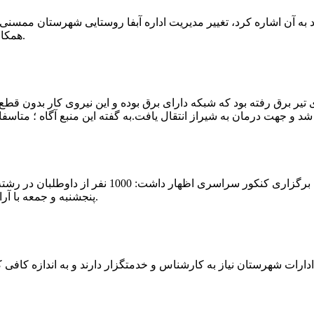
که چندی پیش نیز خبر نوراباد به آن اشاره کرد، تغییر مدیریت اداره آبفا روستایی شه
همکارانش خداحافظی کرد.مراسم تودیع و معارفه وی امروز برگزار گردید.
 تیر برق رفته بود که شبکه دارای برق بوده و این نیروی کار بدون قطع
شهرام رحمانی سرپرست دانشگاه پیام نور ممسنی در
پنجشنبه و جمعه با آرامش کامل وفضای مناسب در این مرکز دانشگاهی به رقابت پرداختند.