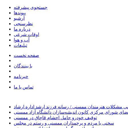
جستجوی پیشرفته
پیوندها
آرشیو
نظرسنجی
درباره ما
اوقات شرعی
آب و هوا
تبلیغات
صفحه نخست
با بینندگان
خبرنامه
تماس با ما
 مشکلات هنرمندان ممسنی / رسانه فرزند ارشد اداره ارشاد
ای شورای مرکزی کانون اندیشه‌سازان دانشگاه آزاد ممسنی
توقیف خودرو حامل احشام قاچاق در ممسنی
سخنی با مردم و پرچمداران ممسنی و رستم در مجلس