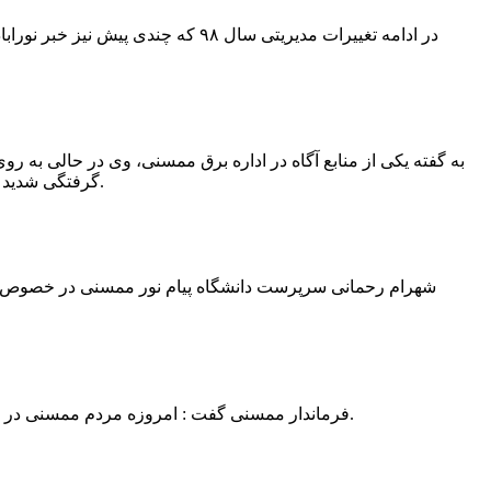
در ادامه تغییرات مدیریتی سال ۹۸ 
به گفته یکی از منابع آگاه در اداره برق ممسنی، وی در حالی به روی
گرفتگی شدید شد و جهت درمان به شیراز انتقال یافت.به گفته این منبع آگاه ؛ متاسفانه هر دو دست این نیروی کار به دلیل سوختگی شدید قطع شده است.
فرماندار ممسنی گفت : امروزه مردم ممسنی در ادارات شهرستان نیاز به کارشناس و خدمتگزار دارند و به اندازه کافی کلانتر در شهرستان وجود دارد پس کارشناسان از کلانتری پرهیز نمایند.