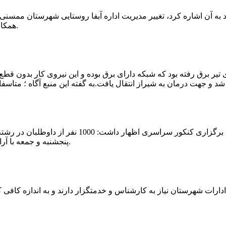
که چندی پیش نیز خبر نوراباد به آن اشاره کرد، تغییر مدیریت اداره آبفا روستایی شه
همکارانش خداحافظی کرد.مراسم تودیع و معارفه وی امروز برگزار گردید.
 تیر برق رفته بود که شبکه دارای برق بوده و این نیروی کار بدون قطع
شهرام رحمانی سرپرست دانشگاه پیام نور ممسنی در
پنجشنبه و جمعه با آرامش کامل وفضای مناسب در این مرکز دانشگاهی به رقابت پرداختند.