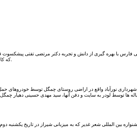
که کار احیا با حفر یک چاه ۲ متری و یک راهرو افقی ۲ متری صورت گرفت.
ه شهرداری نورآباد واقع در اراضی روستای چمگل توسط خودروهای حمل 
اره بین المللی شعر غدیر که به میزبانی شیراز در تاریخ یکشنبه دوم