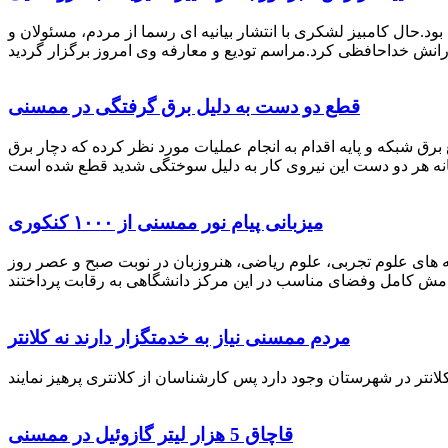
رستان ممسنی بود.حال کامبیز لشکری با انتشار بیانیه ای رسما از مردم، مسئولان و
قطع دو دست به دلیل برق گرفتگی در ممسنی
 برق شبکه و پایه اقدام به انجام عملیات مورد نظر کرده که دچار برق
میزبانی پیام نور ممسنی از ۱۰۰۰ کنکوری
 خصوص برگزاری کنکور سراسری اظهار داشت: 1000 نفر از داوطلبان در رشته های علوم تجربی، علوم ریاضی، هنروزبان در نوبت صبح و عصر روز
مردم ممسنی نیاز به خدمتگزار دارند نه کلانتر
قاچاق 5 هزار لیتر گازوئیل در ممسنی