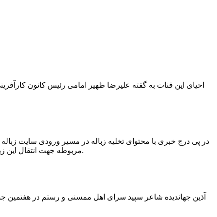
در پی درج خبری با محتوای تخلیه زباله در مسیر ورودی سایت زبال
مربوطه جهت انتقال این زباله ها توسط لودر به سایت و دفن آنها، سید مهدی حسینی دهیار چمگل با ارسال تصاویری خبر از جمع آوری این زباله ها توسط شهرداری داد.
آذین جهاندیده شاعر سپید سرای اهل ممسنی و رستم در هفتمین جشنو