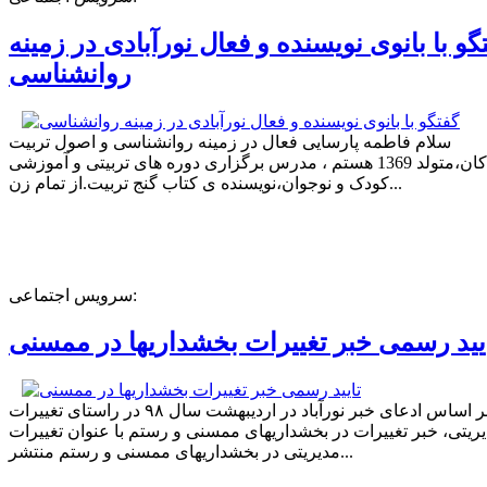
گو با بانوی نویسنده و فعال نورآبادی در زمینه
روانشناسی
سلام فاطمه پارسایی فعال در زمینه روانشناسی و اصول تربیت
کودکان،متولد 1369 هستم ، مدرس برگزاری دوره های تربیتی و آموزشی
کودک و نوجوان،نویسنده ی کتاب گنج تربیت.از تمام زن...
سرویس اجتماعی:
یید رسمی خبر تغییرات بخشداریها در ممسنی
بر اساس ادعای خبر نورآباد در اردیبهشت سال ۹۸ در راستای تغییرات
ریتی، خبر تغییرات در بخشداریهای ممسنی و رستم با عنوان تغییرات
مدیریتی در بخشداریهای ممسنی و رستم منتشر...