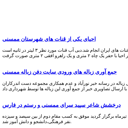
احیای یکی از قنات های شهرستان ممسنی
احیای این قنات به گفته علیرضا ظهیر امامی رئیس کانون کارآفرینی فارس با بهره گیری از دانش و تجربه دکتر مرتضی تفتی پیشکسوت قنات های ایران انجام شد.دبی آب قنات مورد نظر ۳ لیتر در ثانیه است
جمع آوری زباله های ورودی سایت دفن زباله ممسنی
زباله در رسانه خبر نورآباد و عدم همکاری مجموعه دست اندرکاران
درخشش شاعر سپید سرای ممسنی و رستم در فارس
 تیرماه برگزار گردید موفق به کسب مقام دوم از بین سیصد و سیزده
نفر فرهنگی،دانشجو و دانش آموز شد.