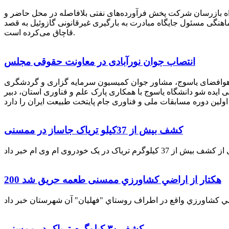
راه بازرسان شرکت پخش فرآورده‌های نفتی بلافاصله در محل حاضر و
انکر با هماهنگی مسئول جایگاه مبادرت به بارگیری غیرقانونی گازوئیل به قصد
قاچاق می‌کرده است.
انتصاب جوان نورآبادی در معاونت حقوقی مجلس
 هوافضای یاسوج، مشاور جوان کمیسیون سرمایه گزاری و گردشگری
 ایده شو دانشگاه یاسوج با همکاری پارک علم و فناوری استان، دبیر
کشف بیش از 37کیلو تریاک جاساز در ممسنی
200 هكتار از اراضي كشاورزي ممسنی طعمه حریق شد
کشف ۳۰ کیلوگرم تریاک در ممسنی