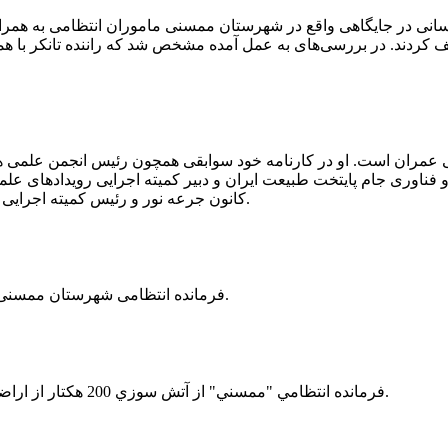
 رسانی در جایگاهی واقع در شهرستان ممسنی ماموران انتظامی به هم
وئیل حمل می‌کرد، توقیف کردند. در بررسی‌های به عمل آمده مشخص شد که راننده ت
ی عمران است. او در کارنامه خود سوابقی همچون رئیس انجمن علمی
ناوری جام پایتخت طبیعت ایران و دبیر کمیته اجرایی رویدادهای علمی
کانون جرعه نور و رئیس کمیته اجرایی اولین دوره مسابقات ملی و فناوری جام پایتخت طبیعت ایران را دارد.
فرمانده انتظامی شهرستان ممسنی از کشف بیش از 37 کیلوگرم تریاک در یک خودروی ام وی ام خبر داد.
فرمانده انتظامي "ممسني" از آتش سوزي 200 هكتار از اراضي كشاورزي واقع در اطراف روستاي "فهلیان" آن شهرستان خبر داد.