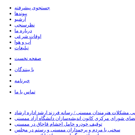
جستجوی پیشرفته
پیوندها
آرشیو
نظرسنجی
درباره ما
اوقات شرعی
آب و هوا
تبلیغات
صفحه نخست
با بینندگان
خبرنامه
تماس با ما
 مشکلات هنرمندان ممسنی / رسانه فرزند ارشد اداره ارشاد
ای شورای مرکزی کانون اندیشه‌سازان دانشگاه آزاد ممسنی
توقیف خودرو حامل احشام قاچاق در ممسنی
سخنی با مردم و پرچمداران ممسنی و رستم در مجلس