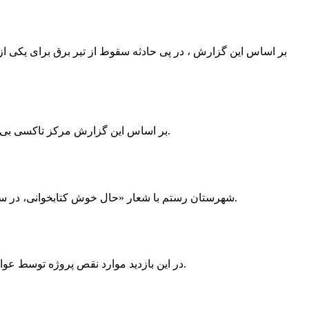
بر اساس این گزارش ، در پی حادثه سقوط از تیر برق برای یکی از
بر اساس این گزارش مرکز تاکسی بی سیم ممسنی به دلیل نداشتن پروانه ی کسب به استناد ماده ی ۲۷ و ۲۸ قانون نظام صنفی با دستور مقام قضایی تا اطلاع ثانوی پلمپ گردید.
شهرستان رستم با شعار «حال خوش کتابخوانی، در سرزمین زرد طلایی رستم» و هماهنگی و همکاری همه دستگاه های فرهنگی و مردم آمادگی خود را برای نامزدی پایخت کتاب ایران اعلام کرد.
در این بازدید موارد نقص پروژه توسط عوامل فنی مشخص و جهت رفع نقص برای رسیدن به مرحله تجهیز کتابخانه به مهران ضرغامی واگذار گردید که در اسرع وقت کار تحویل گردد.