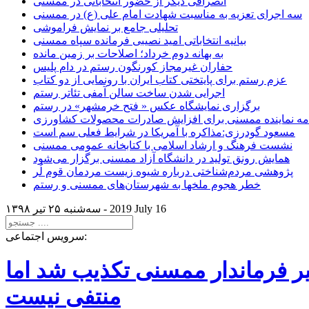
انصرافی دیگر از حضور انتخاباتی در ممسنی
سه اجرای تعزیه به مناسبت شهادت امام علی (ع) در ممسنی
تحلیلی جامع بر نمایش فراموشی
بیانیه انتخاباتی امید نصیبی فرمانده سپاه ممسنی
به بهانه دوم خرداد؛ اصلاحات بر زمین مانده
حفاران غیرمجاز کورنگون رستم در دام پلیس
عزم رستم برای پایتختی کتاب ایران با رونمایی از دو کتاب
اجرایی شدن ساخت سالن آمفی تئاتر رستم
برگزاری نمایشگاه عکس « فتح خرمشهر» در رستم
امه نماینده ممسنی برای افزایش صادرات محصولات کشاورزی
مسعود گودرزی:مذاکره با آمریکا در شرایط فعلی سم است
نشست فرهنگ و ارشاد اسلامی با کتابخانه عمومی ممسنی
همایش رونق تولید در دانشگاه آزاد ممسنی برگزار می‌شود
پژوهشی مردم‌شناختی درباره شیوه زیست مردمان قوم لُر
خطر هجوم ملخها به شهرستان‌های ممسنی و رستم
2019 July 16
سه‌شنبه ۲۵ تير ۱۳۹۸ -
سرویس اجتماعی:
یر فرماندار ممسنی تکذیب شد اما
منتفی نیست