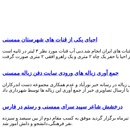
احیای یکی از قنات های شهرستان ممسنی
احیای این قنات به گفته علیرضا ظهیر امامی رئیس کانون کارآفرینی فارس با بهره گیری از دانش و تجربه دکتر مرتضی تفتی پیشکسوت قنات های ایران انجام شد.دبی آب قنات مورد نظر ۳ لیتر در ثانیه است
جمع آوری زباله های ورودی سایت دفن زباله ممسنی
زباله در رسانه خبر نورآباد و عدم همکاری مجموعه دست اندرکاران
درخشش شاعر سپید سرای ممسنی و رستم در فارس
 تیرماه برگزار گردید موفق به کسب مقام دوم از بین سیصد و سیزده
نفر فرهنگی،دانشجو و دانش آموز شد.