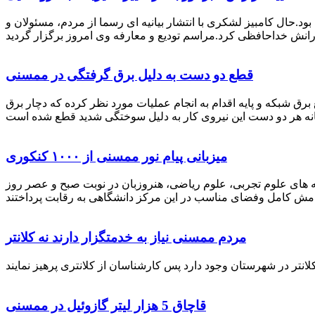
رستان ممسنی بود.حال کامبیز لشکری با انتشار بیانیه ای رسما از مردم، مسئولان و
قطع دو دست به دلیل برق گرفتگی در ممسنی
 برق شبکه و پایه اقدام به انجام عملیات مورد نظر کرده که دچار برق
میزبانی پیام نور ممسنی از ۱۰۰۰ کنکوری
 خصوص برگزاری کنکور سراسری اظهار داشت: 1000 نفر از داوطلبان در رشته های علوم تجربی، علوم ریاضی، هنروزبان در نوبت صبح و عصر روز
مردم ممسنی نیاز به خدمتگزار دارند نه کلانتر
قاچاق 5 هزار لیتر گازوئیل در ممسنی