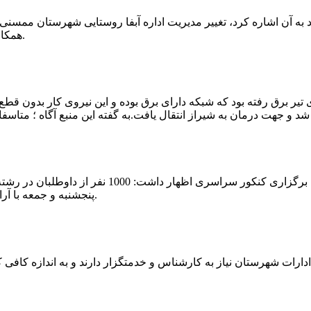
که چندی پیش نیز خبر نوراباد به آن اشاره کرد، تغییر مدیریت اداره آبفا روستایی شه
همکارانش خداحافظی کرد.مراسم تودیع و معارفه وی امروز برگزار گردید.
 تیر برق رفته بود که شبکه دارای برق بوده و این نیروی کار بدون قطع
شهرام رحمانی سرپرست دانشگاه پیام نور ممسنی در
پنجشنبه و جمعه با آرامش کامل وفضای مناسب در این مرکز دانشگاهی به رقابت پرداختند.