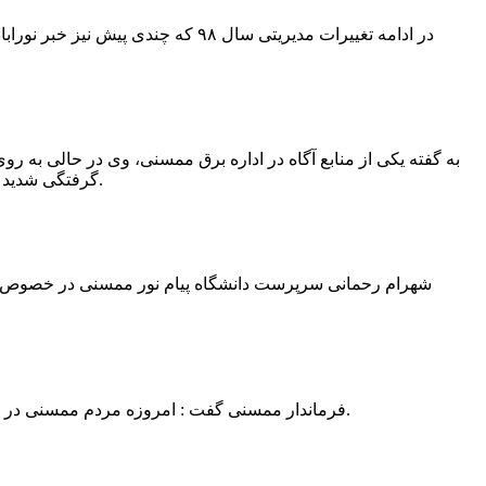
در ادامه تغییرات مدیریتی سال ۹۸ 
به گفته یکی از منابع آگاه در اداره برق ممسنی، وی در حالی به روی
گرفتگی شدید شد و جهت درمان به شیراز انتقال یافت.به گفته این منبع آگاه ؛ متاسفانه هر دو دست این نیروی کار به دلیل سوختگی شدید قطع شده است.
فرماندار ممسنی گفت : امروزه مردم ممسنی در ادارات شهرستان نیاز به کارشناس و خدمتگزار دارند و به اندازه کافی کلانتر در شهرستان وجود دارد پس کارشناسان از کلانتری پرهیز نمایند.