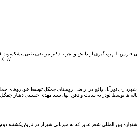
که کار احیا با حفر یک چاه ۲ متری و یک راهرو افقی ۲ متری صورت گرفت.
ه شهرداری نورآباد واقع در اراضی روستای چمگل توسط خودروهای حمل 
اره بین المللی شعر غدیر که به میزبانی شیراز در تاریخ یکشنبه دوم