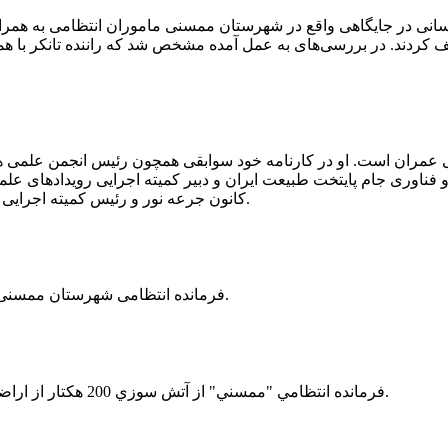
 رسانی در جایگاهی واقع در شهرستان ممسنی ماموران انتظامی به هم
وئیل حمل می‌کرد، توقیف کردند. در بررسی‌های به عمل آمده مشخص شد که راننده ت
ی عمران است. او در کارنامه خود سوابقی همچون رئیس انجمن علمی
ناوری جام پایتخت طبیعت ایران و دبیر کمیته اجرایی رویدادهای علمی
کانون جرعه نور و رئیس کمیته اجرایی اولین دوره مسابقات ملی و فناوری جام پایتخت طبیعت ایران را دارد.
فرمانده انتظامی شهرستان ممسنی از کشف بیش از 37 کیلوگرم تریاک در یک خودروی ام وی ام خبر داد.
فرمانده انتظامي "ممسني" از آتش سوزي 200 هكتار از اراضي كشاورزي واقع در اطراف روستاي "فهلیان" آن شهرستان خبر داد.