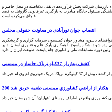
راه بازرسان شرکت پخش فرآورده‌های نفتی بلافاصله در محل حاضر و
انکر با هماهنگی مسئول جایگاه مبادرت به بارگیری غیرقانونی گازوئیل به قصد
قاچاق می‌کرده است.
انتصاب جوان نورآبادی در معاونت حقوقی مجلس
 هوافضای یاسوج، مشاور جوان کمیسیون سرمایه گزاری و گردشگری
 ایده شو دانشگاه یاسوج با همکاری پارک علم و فناوری استان، دبیر
کشف بیش از 37کیلو تریاک جاساز در ممسنی
200 هكتار از اراضي كشاورزي ممسنی طعمه حریق شد
کشف ۳۰ کیلوگرم تریاک در ممسنی