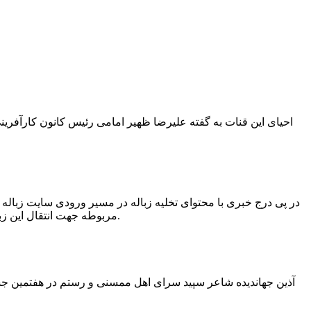
در پی درج خبری با محتوای تخلیه زباله در مسیر ورودی سایت زبال
مربوطه جهت انتقال این زباله ها توسط لودر به سایت و دفن آنها، سید مهدی حسینی دهیار چمگل با ارسال تصاویری خبر از جمع آوری این زباله ها توسط شهرداری داد.
آذین جهاندیده شاعر سپید سرای اهل ممسنی و رستم در هفتمین جشنو