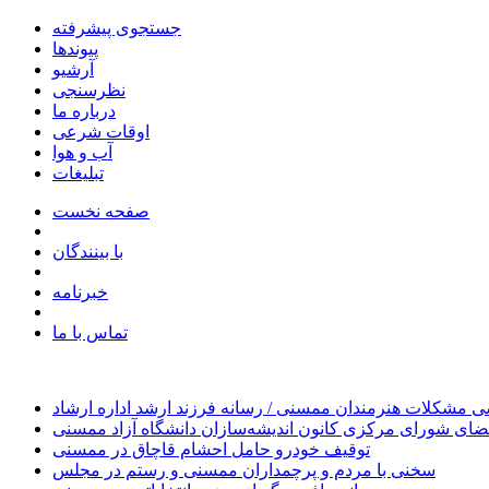
جستجوی پیشرفته
پیوندها
آرشیو
نظرسنجی
درباره ما
اوقات شرعی
آب و هوا
تبلیغات
صفحه نخست
با بینندگان
خبرنامه
تماس با ما
 مشکلات هنرمندان ممسنی / رسانه فرزند ارشد اداره ارشاد
ای شورای مرکزی کانون اندیشه‌سازان دانشگاه آزاد ممسنی
توقیف خودرو حامل احشام قاچاق در ممسنی
سخنی با مردم و پرچمداران ممسنی و رستم در مجلس