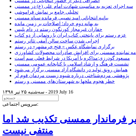
انصرافی دیگر از حضور انتخاباتی در ممسنی
سه اجرای تعزیه به مناسبت شهادت امام علی (ع) در ممسنی
تحلیلی جامع بر نمایش فراموشی
بیانیه انتخاباتی امید نصیبی فرمانده سپاه ممسنی
به بهانه دوم خرداد؛ اصلاحات بر زمین مانده
حفاران غیرمجاز کورنگون رستم در دام پلیس
عزم رستم برای پایتختی کتاب ایران با رونمایی از دو کتاب
اجرایی شدن ساخت سالن آمفی تئاتر رستم
برگزاری نمایشگاه عکس « فتح خرمشهر» در رستم
امه نماینده ممسنی برای افزایش صادرات محصولات کشاورزی
مسعود گودرزی:مذاکره با آمریکا در شرایط فعلی سم است
نشست فرهنگ و ارشاد اسلامی با کتابخانه عمومی ممسنی
همایش رونق تولید در دانشگاه آزاد ممسنی برگزار می‌شود
پژوهشی مردم‌شناختی درباره شیوه زیست مردمان قوم لُر
خطر هجوم ملخها به شهرستان‌های ممسنی و رستم
2019 July 16
سه‌شنبه ۲۵ تير ۱۳۹۸ -
سرویس اجتماعی:
یر فرماندار ممسنی تکذیب شد اما
منتفی نیست