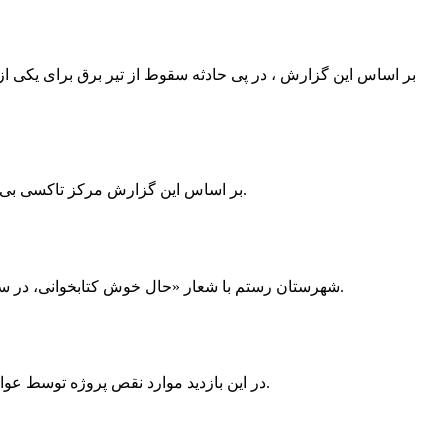
بر اساس این گزارش ، در پی حادثه سقوط از تیر برق برای یکی از
بر اساس این گزارش مرکز تاکسی بی سیم ممسنی به دلیل نداشتن پروانه ی کسب به استناد ماده ی ۲۷ و ۲۸ قانون نظام صنفی با دستور مقام قضایی تا اطلاع ثانوی پلمپ گردید.
شهرستان رستم با شعار «حال خوش کتابخوانی، در سرزمین زرد طلایی رستم» و هماهنگی و همکاری همه دستگاه های فرهنگی و مردم آمادگی خود را برای نامزدی پایخت کتاب ایران اعلام کرد.
در این بازدید موارد نقص پروژه توسط عوامل فنی مشخص و جهت رفع نقص برای رسیدن به مرحله تجهیز کتابخانه به مهران ضرغامی واگذار گردید که در اسرع وقت کار تحویل گردد.