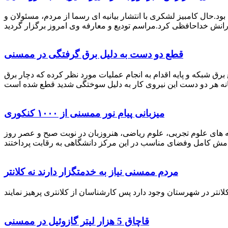
رستان ممسنی بود.حال کامبیز لشکری با انتشار بیانیه ای رسما از مردم، مسئولان و
قطع دو دست به دلیل برق گرفتگی در ممسنی
 برق شبکه و پایه اقدام به انجام عملیات مورد نظر کرده که دچار برق
میزبانی پیام نور ممسنی از ۱۰۰۰ کنکوری
 خصوص برگزاری کنکور سراسری اظهار داشت: 1000 نفر از داوطلبان در رشته های علوم تجربی، علوم ریاضی، هنروزبان در نوبت صبح و عصر روز
مردم ممسنی نیاز به خدمتگزار دارند نه کلانتر
قاچاق 5 هزار لیتر گازوئیل در ممسنی