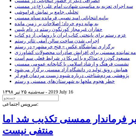
انصرافی دیگر از حضور انتخاباتی در ممسنی
سه اجرای تعزیه به مناسبت شهادت امام علی (ع) در ممسنی
تحلیلی جامع بر نمایش فراموشی
بیانیه انتخاباتی امید نصیبی فرمانده سپاه ممسنی
به بهانه دوم خرداد؛ اصلاحات بر زمین مانده
حفاران غیرمجاز کورنگون رستم در دام پلیس
عزم رستم برای پایتختی کتاب ایران با رونمایی از دو کتاب
اجرایی شدن ساخت سالن آمفی تئاتر رستم
برگزاری نمایشگاه عکس « فتح خرمشهر» در رستم
امه نماینده ممسنی برای افزایش صادرات محصولات کشاورزی
مسعود گودرزی:مذاکره با آمریکا در شرایط فعلی سم است
نشست فرهنگ و ارشاد اسلامی با کتابخانه عمومی ممسنی
همایش رونق تولید در دانشگاه آزاد ممسنی برگزار می‌شود
پژوهشی مردم‌شناختی درباره شیوه زیست مردمان قوم لُر
خطر هجوم ملخها به شهرستان‌های ممسنی و رستم
2019 July 16
سه‌شنبه ۲۵ تير ۱۳۹۸ -
سرویس اجتماعی:
یر فرماندار ممسنی تکذیب شد اما
منتفی نیست