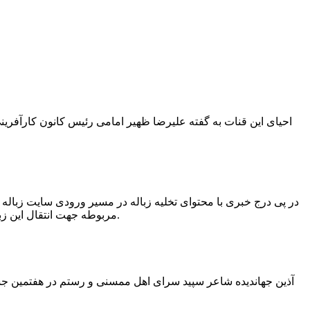
در پی درج خبری با محتوای تخلیه زباله در مسیر ورودی سایت زبال
مربوطه جهت انتقال این زباله ها توسط لودر به سایت و دفن آنها، سید مهدی حسینی دهیار چمگل با ارسال تصاویری خبر از جمع آوری این زباله ها توسط شهرداری داد.
آذین جهاندیده شاعر سپید سرای اهل ممسنی و رستم در هفتمین جشنو