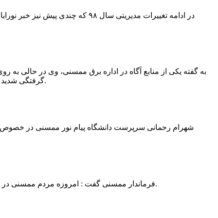
در ادامه تغییرات مدیریتی سال ۹۸ 
به گفته یکی از منابع آگاه در اداره برق ممسنی، وی در حالی به روی
گرفتگی شدید شد و جهت درمان به شیراز انتقال یافت.به گفته این منبع آگاه ؛ متاسفانه هر دو دست این نیروی کار به دلیل سوختگی شدید قطع شده است.
فرماندار ممسنی گفت : امروزه مردم ممسنی در ادارات شهرستان نیاز به کارشناس و خدمتگزار دارند و به اندازه کافی کلانتر در شهرستان وجود دارد پس کارشناسان از کلانتری پرهیز نمایند.