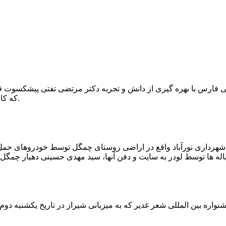
که کار احیا با حفر یک چاه ۲ متری و یک راهرو افقی ۲ متری صورت گرفت.
ه شهرداری نورآباد واقع در اراضی روستای چمگل توسط خودروهای حمل 
اره بین المللی شعر غدیر که به میزبانی شیراز در تاریخ یکشنبه دوم