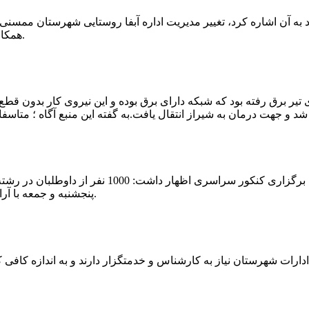
که چندی پیش نیز خبر نوراباد به آن اشاره کرد، تغییر مدیریت اداره آبفا روستایی شه
همکارانش خداحافظی کرد.مراسم تودیع و معارفه وی امروز برگزار گردید.
 تیر برق رفته بود که شبکه دارای برق بوده و این نیروی کار بدون قطع
شهرام رحمانی سرپرست دانشگاه پیام نور ممسنی در
پنجشنبه و جمعه با آرامش کامل وفضای مناسب در این مرکز دانشگاهی به رقابت پرداختند.