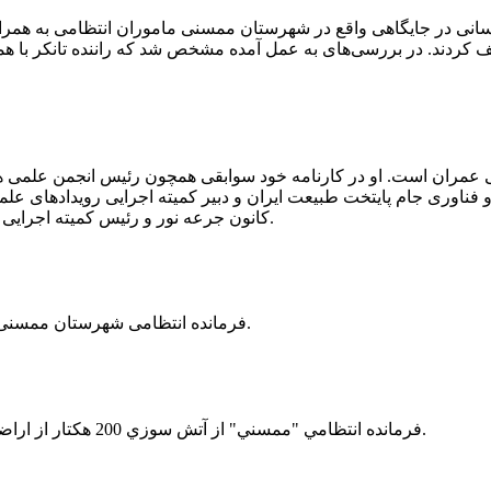
 رسانی در جایگاهی واقع در شهرستان ممسنی ماموران انتظامی به هم
وئیل حمل می‌کرد، توقیف کردند. در بررسی‌های به عمل آمده مشخص شد که راننده ت
ی عمران است. او در کارنامه خود سوابقی همچون رئیس انجمن علمی
ناوری جام پایتخت طبیعت ایران و دبیر کمیته اجرایی رویدادهای علمی
کانون جرعه نور و رئیس کمیته اجرایی اولین دوره مسابقات ملی و فناوری جام پایتخت طبیعت ایران را دارد.
فرمانده انتظامی شهرستان ممسنی از کشف بیش از 37 کیلوگرم تریاک در یک خودروی ام وی ام خبر داد.
فرمانده انتظامي "ممسني" از آتش سوزي 200 هكتار از اراضي كشاورزي واقع در اطراف روستاي "فهلیان" آن شهرستان خبر داد.