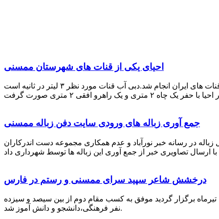
احیای یکی از قنات های شهرستان ممسنی
احیای این قنات به گفته علیرضا ظهیر امامی رئیس کانون کارآفرینی فارس با بهره گیری از دانش و تجربه دکتر مرتضی تفتی پیشکسوت قنات های ایران انجام شد.دبی آب قنات مورد نظر ۳ لیتر در ثانیه است
جمع آوری زباله های ورودی سایت دفن زباله ممسنی
زباله در رسانه خبر نورآباد و عدم همکاری مجموعه دست اندرکاران
درخشش شاعر سپید سرای ممسنی و رستم در فارس
 تیرماه برگزار گردید موفق به کسب مقام دوم از بین سیصد و سیزده
نفر فرهنگی،دانشجو و دانش آموز شد.