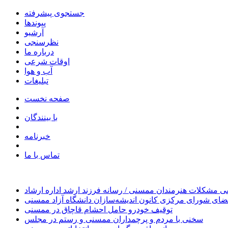
جستجوی پیشرفته
پیوندها
آرشیو
نظرسنجی
درباره ما
اوقات شرعی
آب و هوا
تبلیغات
صفحه نخست
با بینندگان
خبرنامه
تماس با ما
 مشکلات هنرمندان ممسنی / رسانه فرزند ارشد اداره ارشاد
ای شورای مرکزی کانون اندیشه‌سازان دانشگاه آزاد ممسنی
توقیف خودرو حامل احشام قاچاق در ممسنی
سخنی با مردم و پرچمداران ممسنی و رستم در مجلس