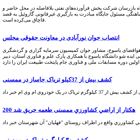
راه بازرسان شرکت پخش فرآورده‌های نفتی بلافاصله در محل حاضر و
انکر با هماهنگی مسئول جایگاه مبادرت به بارگیری غیرقانونی گازوئیل به قصد
قاچاق می‌کرده است.
انتصاب جوان نورآبادی در معاونت حقوقی مجلس
 هوافضای یاسوج، مشاور جوان کمیسیون سرمایه گزاری و گردشگری
 ایده شو دانشگاه یاسوج با همکاری پارک علم و فناوری استان، دبیر
کشف بیش از 37کیلو تریاک جاساز در ممسنی
200 هكتار از اراضي كشاورزي ممسنی طعمه حریق شد
کشف ۳۰ کیلوگرم تریاک در ممسنی