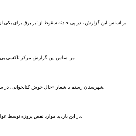
بر اساس این گزارش ، در پی حادثه سقوط از تیر برق برای یکی از
بر اساس این گزارش مرکز تاکسی بی سیم ممسنی به دلیل نداشتن پروانه ی کسب به استناد ماده ی ۲۷ و ۲۸ قانون نظام صنفی با دستور مقام قضایی تا اطلاع ثانوی پلمپ گردید.
شهرستان رستم با شعار «حال خوش کتابخوانی، در سرزمین زرد طلایی رستم» و هماهنگی و همکاری همه دستگاه های فرهنگی و مردم آمادگی خود را برای نامزدی پایخت کتاب ایران اعلام کرد.
در این بازدید موارد نقص پروژه توسط عوامل فنی مشخص و جهت رفع نقص برای رسیدن به مرحله تجهیز کتابخانه به مهران ضرغامی واگذار گردید که در اسرع وقت کار تحویل گردد.