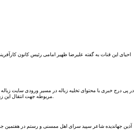
در پی درج خبری با محتوای تخلیه زباله در مسیر ورودی سایت زبال
مربوطه جهت انتقال این زباله ها توسط لودر به سایت و دفن آنها، سید مهدی حسینی دهیار چمگل با ارسال تصاویری خبر از جمع آوری این زباله ها توسط شهرداری داد.
آذین جهاندیده شاعر سپید سرای اهل ممسنی و رستم در هفتمین جشنو