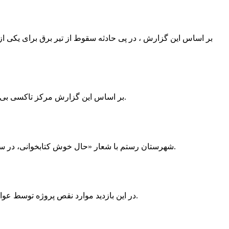
بر اساس این گزارش ، در پی حادثه سقوط از تیر برق برای یکی از
بر اساس این گزارش مرکز تاکسی بی سیم ممسنی به دلیل نداشتن پروانه ی کسب به استناد ماده ی ۲۷ و ۲۸ قانون نظام صنفی با دستور مقام قضایی تا اطلاع ثانوی پلمپ گردید.
شهرستان رستم با شعار «حال خوش کتابخوانی، در سرزمین زرد طلایی رستم» و هماهنگی و همکاری همه دستگاه های فرهنگی و مردم آمادگی خود را برای نامزدی پایخت کتاب ایران اعلام کرد.
در این بازدید موارد نقص پروژه توسط عوامل فنی مشخص و جهت رفع نقص برای رسیدن به مرحله تجهیز کتابخانه به مهران ضرغامی واگذار گردید که در اسرع وقت کار تحویل گردد.