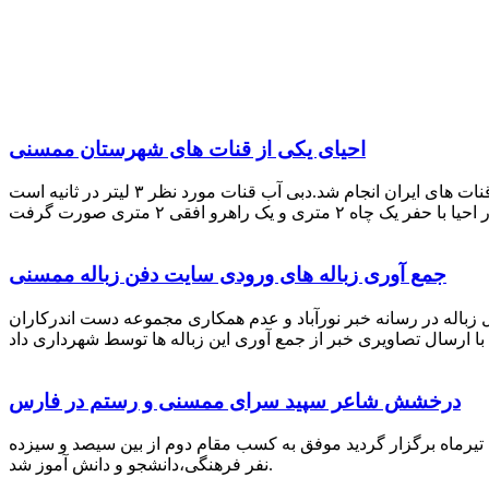
احیای یکی از قنات های شهرستان ممسنی
احیای این قنات به گفته علیرضا ظهیر امامی رئیس کانون کارآفرینی فارس با بهره گیری از دانش و تجربه دکتر مرتضی تفتی پیشکسوت قنات های ایران انجام شد.دبی آب قنات مورد نظر ۳ لیتر در ثانیه است
جمع آوری زباله های ورودی سایت دفن زباله ممسنی
زباله در رسانه خبر نورآباد و عدم همکاری مجموعه دست اندرکاران
درخشش شاعر سپید سرای ممسنی و رستم در فارس
 تیرماه برگزار گردید موفق به کسب مقام دوم از بین سیصد و سیزده
نفر فرهنگی،دانشجو و دانش آموز شد.