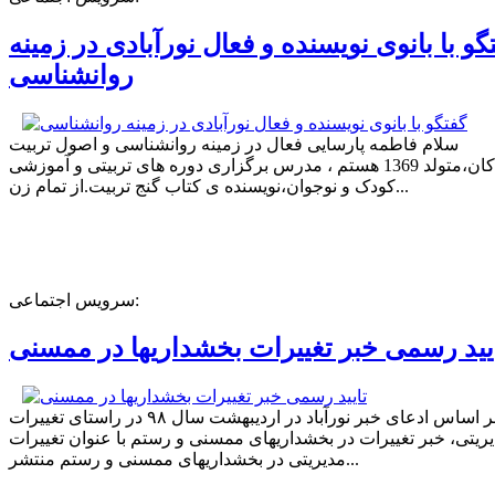
گو با بانوی نویسنده و فعال نورآبادی در زمینه
روانشناسی
سلام فاطمه پارسایی فعال در زمینه روانشناسی و اصول تربیت
کودکان،متولد 1369 هستم ، مدرس برگزاری دوره های تربیتی و آموزشی
کودک و نوجوان،نویسنده ی کتاب گنج تربیت.از تمام زن...
سرویس اجتماعی:
یید رسمی خبر تغییرات بخشداریها در ممسنی
بر اساس ادعای خبر نورآباد در اردیبهشت سال ۹۸ در راستای تغییرات
ریتی، خبر تغییرات در بخشداریهای ممسنی و رستم با عنوان تغییرات
مدیریتی در بخشداریهای ممسنی و رستم منتشر...