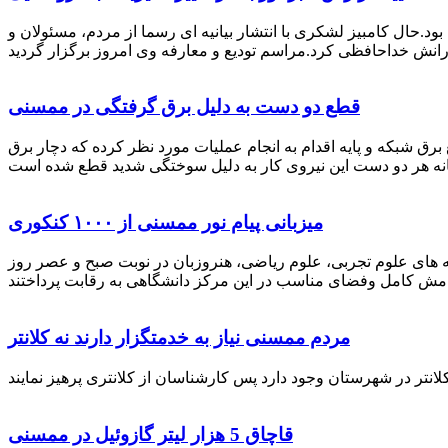
رستان ممسنی بود.حال کامبیز لشکری با انتشار بیانیه ای رسما از مردم، مسئولان و
قطع دو دست به دلیل برق گرفتگی در ممسنی
 برق شبکه و پایه اقدام به انجام عملیات مورد نظر کرده که دچار برق
میزبانی پیام نور ممسنی از ۱۰۰۰ کنکوری
 خصوص برگزاری کنکور سراسری اظهار داشت: 1000 نفر از داوطلبان در رشته های علوم تجربی، علوم ریاضی، هنروزبان در نوبت صبح و عصر روز
مردم ممسنی نیاز به خدمتگزار دارند نه کلانتر
قاچاق 5 هزار لیتر گازوئیل در ممسنی