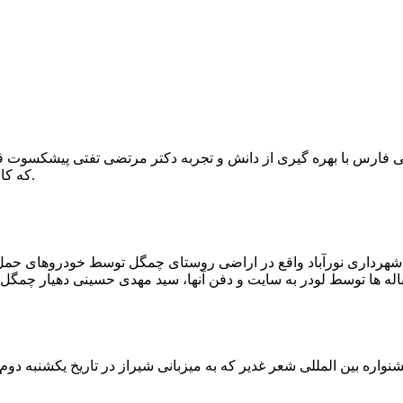
که کار احیا با حفر یک چاه ۲ متری و یک راهرو افقی ۲ متری صورت گرفت.
ه شهرداری نورآباد واقع در اراضی روستای چمگل توسط خودروهای حمل 
اره بین المللی شعر غدیر که به میزبانی شیراز در تاریخ یکشنبه دوم