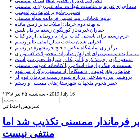
انصرافی دیگر از حضور انتخاباتی در ممسنی
سه اجرای تعزیه به مناسبت شهادت امام علی (ع) در ممسنی
تحلیلی جامع بر نمایش فراموشی
بیانیه انتخاباتی امید نصیبی فرمانده سپاه ممسنی
به بهانه دوم خرداد؛ اصلاحات بر زمین مانده
حفاران غیرمجاز کورنگون رستم در دام پلیس
عزم رستم برای پایتختی کتاب ایران با رونمایی از دو کتاب
اجرایی شدن ساخت سالن آمفی تئاتر رستم
برگزاری نمایشگاه عکس « فتح خرمشهر» در رستم
امه نماینده ممسنی برای افزایش صادرات محصولات کشاورزی
مسعود گودرزی:مذاکره با آمریکا در شرایط فعلی سم است
نشست فرهنگ و ارشاد اسلامی با کتابخانه عمومی ممسنی
همایش رونق تولید در دانشگاه آزاد ممسنی برگزار می‌شود
پژوهشی مردم‌شناختی درباره شیوه زیست مردمان قوم لُر
خطر هجوم ملخها به شهرستان‌های ممسنی و رستم
2019 July 16
سه‌شنبه ۲۵ تير ۱۳۹۸ -
سرویس اجتماعی:
یر فرماندار ممسنی تکذیب شد اما
منتفی نیست