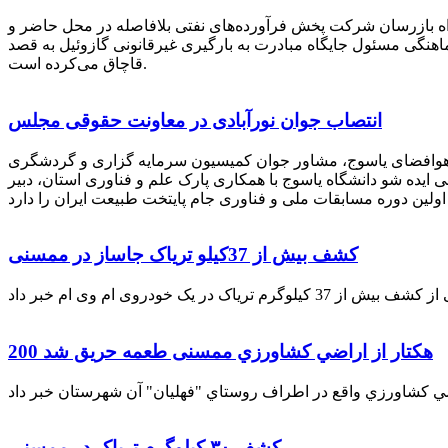
راه بازرسان شرکت پخش فرآورده‌های نفتی بلافاصله در محل حاضر و
انکر با هماهنگی مسئول جایگاه مبادرت به بارگیری غیرقانونی گازوئیل به قصد
قاچاق می‌کرده است.
انتصاب جوان نورآبادی در معاونت حقوقی مجلس
 هوافضای یاسوج، مشاور جوان کمیسیون سرمایه گزاری و گردشگری
 ایده شو دانشگاه یاسوج با همکاری پارک علم و فناوری استان، دبیر
کشف بیش از 37کیلو تریاک جاساز در ممسنی
200 هكتار از اراضي كشاورزي ممسنی طعمه حریق شد
کشف ۳۰ کیلوگرم تریاک در ممسنی