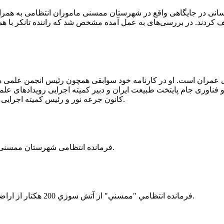
 رسانی در جایگاهی واقع در شهرستان ممسنی ماموران انتظامی به هم
وئیل حمل می‌کرد، توقیف کردند. در بررسی‌های به عمل آمده مشخص شد که راننده ت
ی عمران است. او در کارنامه خود سوابقی همچون رئیس انجمن علمی
ناوری جام پایتخت طبیعت ایران و دبیر کمیته اجرایی رویدادهای علمی
کانون جرعه نور و رئیس کمیته اجرایی اولین دوره مسابقات ملی و فناوری جام پایتخت طبیعت ایران را دارد.
فرمانده انتظامی شهرستان ممسنی از کشف بیش از 37 کیلوگرم تریاک در یک خودروی ام وی ام خبر داد.
فرمانده انتظامي "ممسني" از آتش سوزي 200 هكتار از اراضي كشاورزي واقع در اطراف روستاي "فهلیان" آن شهرستان خبر داد.