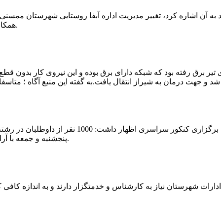
که چندی پیش نیز خبر نوراباد به آن اشاره کرد، تغییر مدیریت اداره آبفا روستایی شه
همکارانش خداحافظی کرد.مراسم تودیع و معارفه وی امروز برگزار گردید.
 تیر برق رفته بود که شبکه دارای برق بوده و این نیروی کار بدون قطع
شهرام رحمانی سرپرست دانشگاه پیام نور ممسنی در
پنجشنبه و جمعه با آرامش کامل وفضای مناسب در این مرکز دانشگاهی به رقابت پرداختند.