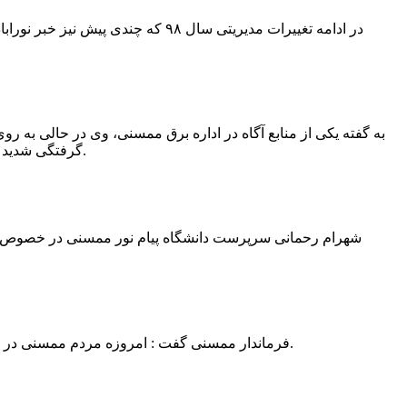
در ادامه تغییرات مدیریتی سال ۹۸ 
به گفته یکی از منابع آگاه در اداره برق ممسنی، وی در حالی به روی
گرفتگی شدید شد و جهت درمان به شیراز انتقال یافت.به گفته این منبع آگاه ؛ متاسفانه هر دو دست این نیروی کار به دلیل سوختگی شدید قطع شده است.
فرماندار ممسنی گفت : امروزه مردم ممسنی در ادارات شهرستان نیاز به کارشناس و خدمتگزار دارند و به اندازه کافی کلانتر در شهرستان وجود دارد پس کارشناسان از کلانتری پرهیز نمایند.