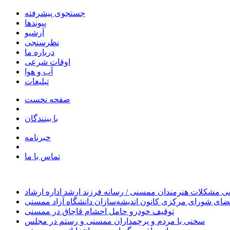
جستجوی پیشرفته
پیوندها
آرشیو
نظرسنجی
درباره ما
اوقات شرعی
آب و هوا
تبلیغات
صفحه نخست
با بینندگان
خبرنامه
تماس با ما
 مشکلات هنرمندان ممسنی / رسانه فرزند ارشد اداره ارشاد
ای شورای مرکزی کانون اندیشه‌سازان دانشگاه آزاد ممسنی
توقیف خودرو حامل احشام قاچاق در ممسنی
سخنی با مردم و پرچمداران ممسنی و رستم در مجلس