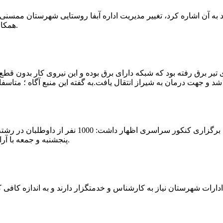
که چندی پیش نیز خبر نوراباد به آن اشاره کرد، تغییر مدیریت اداره آبفا روستایی شه
همکارانش خداحافظی کرد.مراسم تودیع و معارفه وی امروز برگزار گردید.
 تیر برق رفته بود که شبکه دارای برق بوده و این نیروی کار بدون قطع
شهرام رحمانی سرپرست دانشگاه پیام نور ممسنی در
پنجشنبه و جمعه با آرامش کامل وفضای مناسب در این مرکز دانشگاهی به رقابت پرداختند.