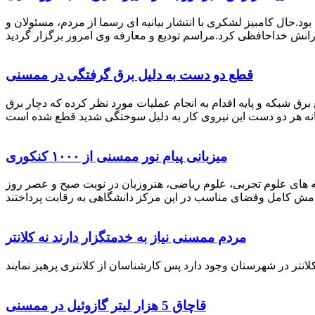
رستان ممسنی بود.حال کامبیز لشکری با انتشار بیانیه ای رسما از مردم، مسئولان و
قطع دو دست به دلیل برق گرفتگی در ممسنی
 برق شبکه و پایه اقدام به انجام عملیات مورد نظر کرده که دچار برق
میزبانی پیام نور ممسنی از ۱۰۰۰ کنکوری
 خصوص برگزاری کنکور سراسری اظهار داشت: 1000 نفر از داوطلبان در رشته های علوم تجربی، علوم ریاضی، هنروزبان در نوبت صبح و عصر روز
مردم ممسنی نیاز به خدمتگزار دارند نه کلانتر
قاچاق 5 هزار لیتر گازوئیل در ممسنی