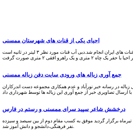
احیای یکی از قنات های شهرستان ممسنی
احیای این قنات به گفته علیرضا ظهیر امامی رئیس کانون کارآفرینی فارس با بهره گیری از دانش و تجربه دکتر مرتضی تفتی پیشکسوت قنات های ایران انجام شد.دبی آب قنات مورد نظر ۳ لیتر در ثانیه است
جمع آوری زباله های ورودی سایت دفن زباله ممسنی
زباله در رسانه خبر نورآباد و عدم همکاری مجموعه دست اندرکاران
درخشش شاعر سپید سرای ممسنی و رستم در فارس
 تیرماه برگزار گردید موفق به کسب مقام دوم از بین سیصد و سیزده
نفر فرهنگی،دانشجو و دانش آموز شد.