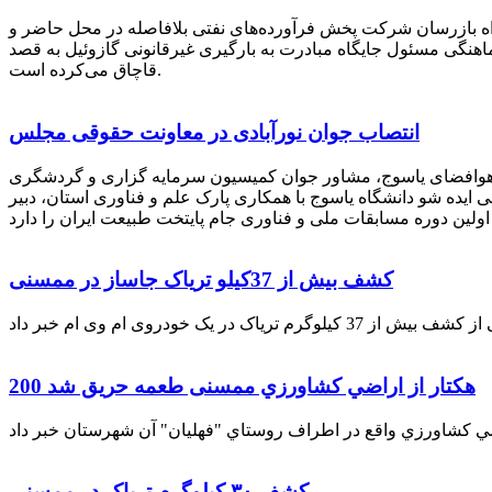
راه بازرسان شرکت پخش فرآورده‌های نفتی بلافاصله در محل حاضر و
انکر با هماهنگی مسئول جایگاه مبادرت به بارگیری غیرقانونی گازوئیل به قصد
قاچاق می‌کرده است.
انتصاب جوان نورآبادی در معاونت حقوقی مجلس
 هوافضای یاسوج، مشاور جوان کمیسیون سرمایه گزاری و گردشگری
 ایده شو دانشگاه یاسوج با همکاری پارک علم و فناوری استان، دبیر
کشف بیش از 37کیلو تریاک جاساز در ممسنی
200 هكتار از اراضي كشاورزي ممسنی طعمه حریق شد
کشف ۳۰ کیلوگرم تریاک در ممسنی