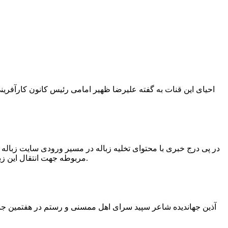
در پی درج خبری با محتوای تخلیه زباله در مسیر ورودی سایت زبال
مربوطه جهت انتقال این زباله ها توسط لودر به سایت و دفن آنها، سید مهدی حسینی دهیار چمگل با ارسال تصاویری خبر از جمع آوری این زباله ها توسط شهرداری داد.
آذین جهاندیده شاعر سپید سرای اهل ممسنی و رستم در هفتمین جشنو