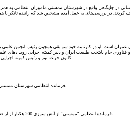
 رسانی در جایگاهی واقع در شهرستان ممسنی ماموران انتظامی به هم
وئیل حمل می‌کرد، توقیف کردند. در بررسی‌های به عمل آمده مشخص شد که راننده ت
ی عمران است. او در کارنامه خود سوابقی همچون رئیس انجمن علمی
ناوری جام پایتخت طبیعت ایران و دبیر کمیته اجرایی رویدادهای علمی
کانون جرعه نور و رئیس کمیته اجرایی اولین دوره مسابقات ملی و فناوری جام پایتخت طبیعت ایران را دارد.
فرمانده انتظامی شهرستان ممسنی از کشف بیش از 37 کیلوگرم تریاک در یک خودروی ام وی ام خبر داد.
فرمانده انتظامي "ممسني" از آتش سوزي 200 هكتار از اراضي كشاورزي واقع در اطراف روستاي "فهلیان" آن شهرستان خبر داد.