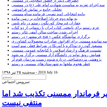
انصرافی دیگر از حضور انتخاباتی در ممسنی
سه اجرای تعزیه به مناسبت شهادت امام علی (ع) در ممسنی
تحلیلی جامع بر نمایش فراموشی
بیانیه انتخاباتی امید نصیبی فرمانده سپاه ممسنی
به بهانه دوم خرداد؛ اصلاحات بر زمین مانده
حفاران غیرمجاز کورنگون رستم در دام پلیس
عزم رستم برای پایتختی کتاب ایران با رونمایی از دو کتاب
اجرایی شدن ساخت سالن آمفی تئاتر رستم
برگزاری نمایشگاه عکس « فتح خرمشهر» در رستم
امه نماینده ممسنی برای افزایش صادرات محصولات کشاورزی
مسعود گودرزی:مذاکره با آمریکا در شرایط فعلی سم است
نشست فرهنگ و ارشاد اسلامی با کتابخانه عمومی ممسنی
همایش رونق تولید در دانشگاه آزاد ممسنی برگزار می‌شود
پژوهشی مردم‌شناختی درباره شیوه زیست مردمان قوم لُر
خطر هجوم ملخها به شهرستان‌های ممسنی و رستم
2019 July 16
سه‌شنبه ۲۵ تير ۱۳۹۸ -
سرویس اجتماعی:
یر فرماندار ممسنی تکذیب شد اما
منتفی نیست