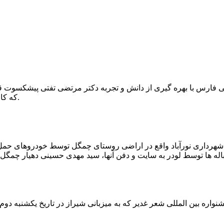
که کار احیا با حفر یک چاه ۲ متری و یک راهرو افقی ۲ متری صورت گرفت.
ه شهرداری نورآباد واقع در اراضی روستای چمگل توسط خودروهای حمل 
اره بین المللی شعر غدیر که به میزبانی شیراز در تاریخ یکشنبه دوم