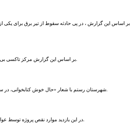
بر اساس این گزارش ، در پی حادثه سقوط از تیر برق برای یکی از
بر اساس این گزارش مرکز تاکسی بی سیم ممسنی به دلیل نداشتن پروانه ی کسب به استناد ماده ی ۲۷ و ۲۸ قانون نظام صنفی با دستور مقام قضایی تا اطلاع ثانوی پلمپ گردید.
شهرستان رستم با شعار «حال خوش کتابخوانی، در سرزمین زرد طلایی رستم» و هماهنگی و همکاری همه دستگاه های فرهنگی و مردم آمادگی خود را برای نامزدی پایخت کتاب ایران اعلام کرد.
در این بازدید موارد نقص پروژه توسط عوامل فنی مشخص و جهت رفع نقص برای رسیدن به مرحله تجهیز کتابخانه به مهران ضرغامی واگذار گردید که در اسرع وقت کار تحویل گردد.