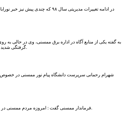
در ادامه تغییرات مدیریتی سال ۹۸ 
به گفته یکی از منابع آگاه در اداره برق ممسنی، وی در حالی به روی
گرفتگی شدید شد و جهت درمان به شیراز انتقال یافت.به گفته این منبع آگاه ؛ متاسفانه هر دو دست این نیروی کار به دلیل سوختگی شدید قطع شده است.
فرماندار ممسنی گفت : امروزه مردم ممسنی در ادارات شهرستان نیاز به کارشناس و خدمتگزار دارند و به اندازه کافی کلانتر در شهرستان وجود دارد پس کارشناسان از کلانتری پرهیز نمایند.