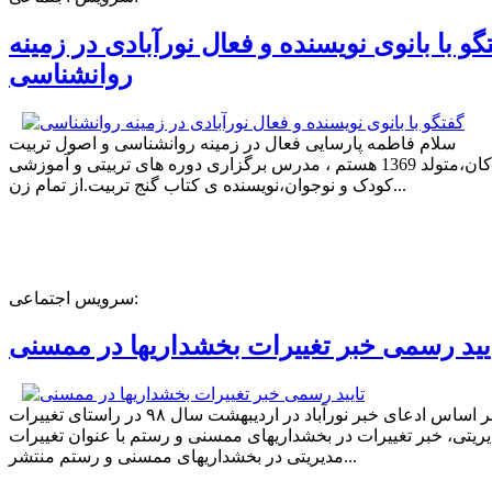
گو با بانوی نویسنده و فعال نورآبادی در زمینه
روانشناسی
سلام فاطمه پارسایی فعال در زمینه روانشناسی و اصول تربیت
کودکان،متولد 1369 هستم ، مدرس برگزاری دوره های تربیتی و آموزشی
کودک و نوجوان،نویسنده ی کتاب گنج تربیت.از تمام زن...
سرویس اجتماعی:
یید رسمی خبر تغییرات بخشداریها در ممسنی
بر اساس ادعای خبر نورآباد در اردیبهشت سال ۹۸ در راستای تغییرات
ریتی، خبر تغییرات در بخشداریهای ممسنی و رستم با عنوان تغییرات
مدیریتی در بخشداریهای ممسنی و رستم منتشر...