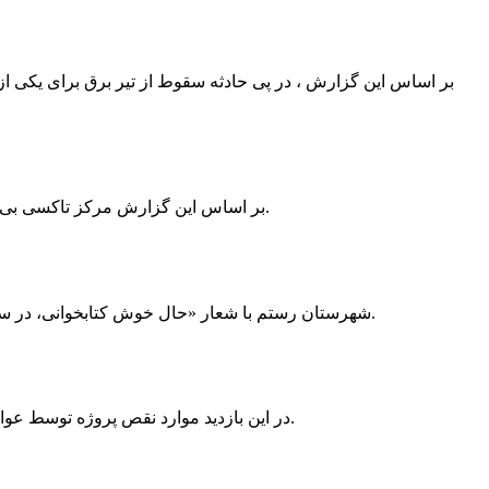
بر اساس این گزارش ، در پی حادثه سقوط از تیر برق برای یکی از
بر اساس این گزارش مرکز تاکسی بی سیم ممسنی به دلیل نداشتن پروانه ی کسب به استناد ماده ی ۲۷ و ۲۸ قانون نظام صنفی با دستور مقام قضایی تا اطلاع ثانوی پلمپ گردید.
شهرستان رستم با شعار «حال خوش کتابخوانی، در سرزمین زرد طلایی رستم» و هماهنگی و همکاری همه دستگاه های فرهنگی و مردم آمادگی خود را برای نامزدی پایخت کتاب ایران اعلام کرد.
در این بازدید موارد نقص پروژه توسط عوامل فنی مشخص و جهت رفع نقص برای رسیدن به مرحله تجهیز کتابخانه به مهران ضرغامی واگذار گردید که در اسرع وقت کار تحویل گردد.