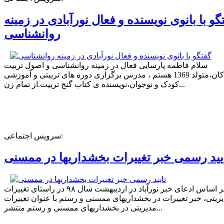
گو با بانوی نویسنده و فعال نورآبادی در زمینه
روانشناسی
سلام فاطمه پارسایی فعال در زمینه روانشناسی و اصول تربیت
کودکان،متولد 1369 هستم ، مدرس برگزاری دوره های تربیتی و آموزشی
کودک و نوجوان،نویسنده ی کتاب گنج تربیت.از تمام زن...
سرویس اجتماعی:
یید رسمی خبر تغییرات بخشداریها در ممسنی
بر اساس ادعای خبر نورآباد در اردیبهشت سال ۹۸ در راستای تغییرات
ریتی، خبر تغییرات در بخشداریهای ممسنی و رستم با عنوان تغییرات
مدیریتی در بخشداریهای ممسنی و رستم منتشر...