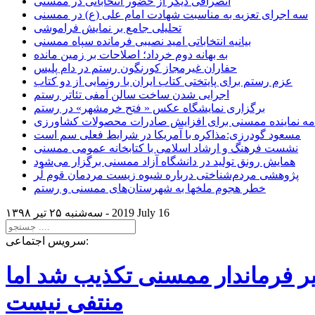
انصرافی دیگر از حضور انتخاباتی در ممسنی
سه اجرای تعزیه به مناسبت شهادت امام علی (ع) در ممسنی
تحلیلی جامع بر نمایش فراموشی
بیانیه انتخاباتی امید نصیبی فرمانده سپاه ممسنی
به بهانه دوم خرداد؛ اصلاحات بر زمین مانده
حفاران غیرمجاز کورنگون رستم در دام پلیس
عزم رستم برای پایتختی کتاب ایران با رونمایی از دو کتاب
اجرایی شدن ساخت سالن آمفی تئاتر رستم
برگزاری نمایشگاه عکس « فتح خرمشهر» در رستم
امه نماینده ممسنی برای افزایش صادرات محصولات کشاورزی
مسعود گودرزی:مذاکره با آمریکا در شرایط فعلی سم است
نشست فرهنگ و ارشاد اسلامی با کتابخانه عمومی ممسنی
همایش رونق تولید در دانشگاه آزاد ممسنی برگزار می‌شود
پژوهشی مردم‌شناختی درباره شیوه زیست مردمان قوم لُر
خطر هجوم ملخها به شهرستان‌های ممسنی و رستم
2019 July 16
سه‌شنبه ۲۵ تير ۱۳۹۸ -
سرویس اجتماعی:
یر فرماندار ممسنی تکذیب شد اما
منتفی نیست