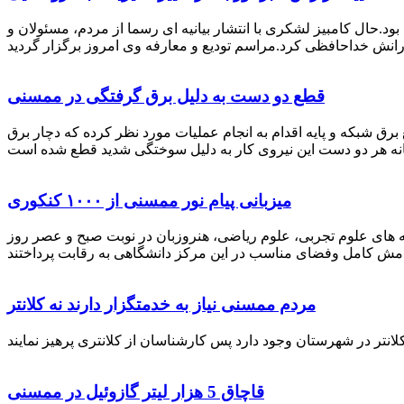
رستان ممسنی بود.حال کامبیز لشکری با انتشار بیانیه ای رسما از مردم، مسئولان و
قطع دو دست به دلیل برق گرفتگی در ممسنی
 برق شبکه و پایه اقدام به انجام عملیات مورد نظر کرده که دچار برق
میزبانی پیام نور ممسنی از ۱۰۰۰ کنکوری
 خصوص برگزاری کنکور سراسری اظهار داشت: 1000 نفر از داوطلبان در رشته های علوم تجربی، علوم ریاضی، هنروزبان در نوبت صبح و عصر روز
مردم ممسنی نیاز به خدمتگزار دارند نه کلانتر
قاچاق 5 هزار لیتر گازوئیل در ممسنی