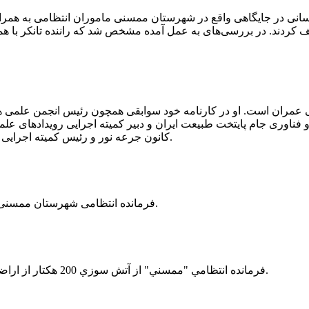
 رسانی در جایگاهی واقع در شهرستان ممسنی ماموران انتظامی به هم
وئیل حمل می‌کرد، توقیف کردند. در بررسی‌های به عمل آمده مشخص شد که راننده ت
ی عمران است. او در کارنامه خود سوابقی همچون رئیس انجمن علمی
ناوری جام پایتخت طبیعت ایران و دبیر کمیته اجرایی رویدادهای علمی
کانون جرعه نور و رئیس کمیته اجرایی اولین دوره مسابقات ملی و فناوری جام پایتخت طبیعت ایران را دارد.
فرمانده انتظامی شهرستان ممسنی از کشف بیش از 37 کیلوگرم تریاک در یک خودروی ام وی ام خبر داد.
فرمانده انتظامي "ممسني" از آتش سوزي 200 هكتار از اراضي كشاورزي واقع در اطراف روستاي "فهلیان" آن شهرستان خبر داد.