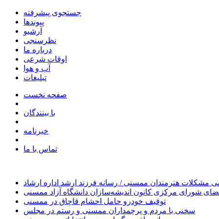
جستجوی پیشرفته
پیوندها
آرشیو
نظرسنجی
درباره ما
اوقات شرعی
آب و هوا
تبلیغات
صفحه نخست
با بینندگان
خبرنامه
تماس با ما
 مشکلات هنرمندان ممسنی / رسانه فرزند ارشد اداره ارشاد
ای شورای مرکزی کانون اندیشه‌سازان دانشگاه آزاد ممسنی
توقیف خودرو حامل احشام قاچاق در ممسنی
سخنی با مردم و پرچمداران ممسنی و رستم در مجلس