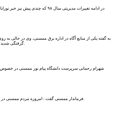
در ادامه تغییرات مدیریتی سال ۹۸ 
به گفته یکی از منابع آگاه در اداره برق ممسنی، وی در حالی به روی
گرفتگی شدید شد و جهت درمان به شیراز انتقال یافت.به گفته این منبع آگاه ؛ متاسفانه هر دو دست این نیروی کار به دلیل سوختگی شدید قطع شده است.
فرماندار ممسنی گفت : امروزه مردم ممسنی در ادارات شهرستان نیاز به کارشناس و خدمتگزار دارند و به اندازه کافی کلانتر در شهرستان وجود دارد پس کارشناسان از کلانتری پرهیز نمایند.