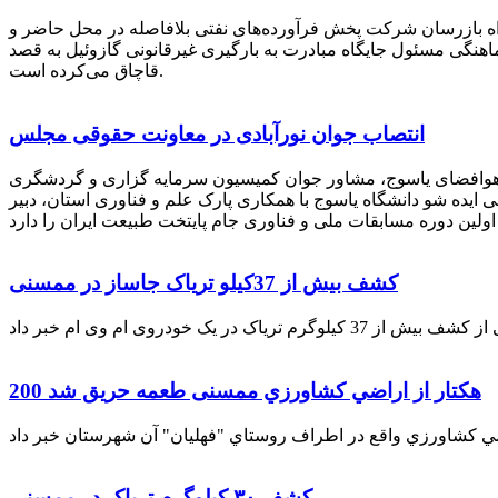
راه بازرسان شرکت پخش فرآورده‌های نفتی بلافاصله در محل حاضر و
انکر با هماهنگی مسئول جایگاه مبادرت به بارگیری غیرقانونی گازوئیل به قصد
قاچاق می‌کرده است.
انتصاب جوان نورآبادی در معاونت حقوقی مجلس
 هوافضای یاسوج، مشاور جوان کمیسیون سرمایه گزاری و گردشگری
 ایده شو دانشگاه یاسوج با همکاری پارک علم و فناوری استان، دبیر
کشف بیش از 37کیلو تریاک جاساز در ممسنی
200 هكتار از اراضي كشاورزي ممسنی طعمه حریق شد
کشف ۳۰ کیلوگرم تریاک در ممسنی