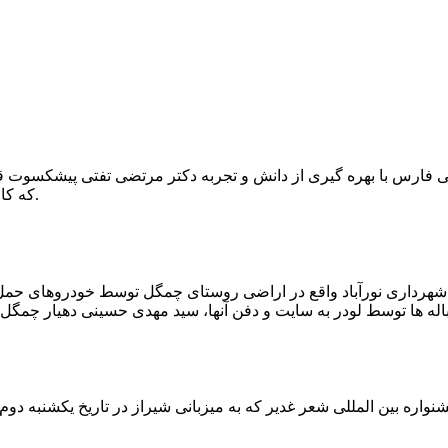
که کار احیا با حفر یک چاه ۲ متری و یک راهرو افقی ۲ متری صورت گرفت.
ه شهرداری نورآباد واقع در اراضی روستای چمگل توسط خودروهای حمل 
اره بین المللی شعر غدیر که به میزبانی شیراز در تاریخ یکشنبه دوم