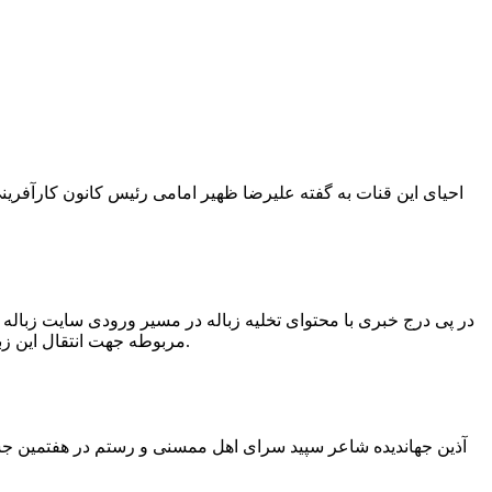
در پی درج خبری با محتوای تخلیه زباله در مسیر ورودی سایت زبال
مربوطه جهت انتقال این زباله ها توسط لودر به سایت و دفن آنها، سید مهدی حسینی دهیار چمگل با ارسال تصاویری خبر از جمع آوری این زباله ها توسط شهرداری داد.
آذین جهاندیده شاعر سپید سرای اهل ممسنی و رستم در هفتمین جشنو