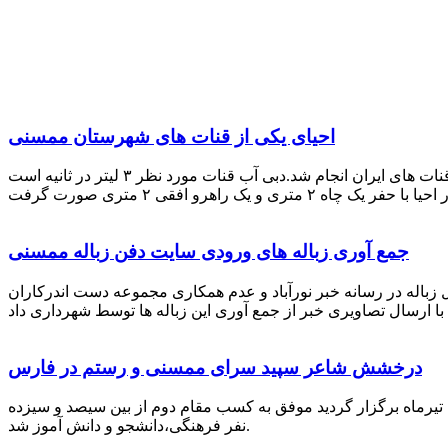
احیای یکی از قنات های شهرستان ممسنی
احیای این قنات به گفته علیرضا ظهیر امامی رئیس کانون کارآفرینی فارس با بهره گیری از دانش و تجربه دکتر مرتضی تفتی پیشکسوت قنات های ایران انجام شد.دبی آب قنات مورد نظر ۳ لیتر در ثانیه است
جمع آوری زباله های ورودی سایت دفن زباله ممسنی
زباله در رسانه خبر نورآباد و عدم همکاری مجموعه دست اندرکاران
درخشش شاعر سپید سرای ممسنی و رستم در فارس
 تیرماه برگزار گردید موفق به کسب مقام دوم از بین سیصد و سیزده
نفر فرهنگی،دانشجو و دانش آموز شد.