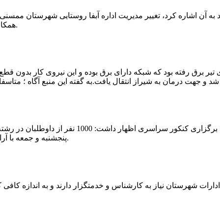
که چندی پیش نیز خبر نوراباد به آن اشاره کرد، تغییر مدیریت اداره آبفا روستایی شه
همکارانش خداحافظی کرد.مراسم تودیع و معارفه وی امروز برگزار گردید.
 تیر برق رفته بود که شبکه دارای برق بوده و این نیروی کار بدون قطع
شهرام رحمانی سرپرست دانشگاه پیام نور ممسنی در
پنجشنبه و جمعه با آرامش کامل وفضای مناسب در این مرکز دانشگاهی به رقابت پرداختند.