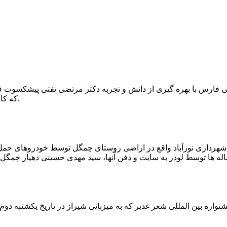
که کار احیا با حفر یک چاه ۲ متری و یک راهرو افقی ۲ متری صورت گرفت.
ه شهرداری نورآباد واقع در اراضی روستای چمگل توسط خودروهای حمل 
اره بین المللی شعر غدیر که به میزبانی شیراز در تاریخ یکشنبه دوم