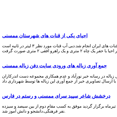
احیای یکی از قنات های شهرستان ممسنی
احیای این قنات به گفته علیرضا ظهیر امامی رئیس کانون کارآفرینی فارس با بهره گیری از دانش و تجربه دکتر مرتضی تفتی پیشکسوت قنات های ایران انجام شد.دبی آب قنات مورد نظر ۳ لیتر در ثانیه است
جمع آوری زباله های ورودی سایت دفن زباله ممسنی
زباله در رسانه خبر نورآباد و عدم همکاری مجموعه دست اندرکاران
درخشش شاعر سپید سرای ممسنی و رستم در فارس
 تیرماه برگزار گردید موفق به کسب مقام دوم از بین سیصد و سیزده
نفر فرهنگی،دانشجو و دانش آموز شد.