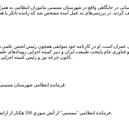
 رسانی در جایگاهی واقع در شهرستان ممسنی ماموران انتظامی به هم
وئیل حمل می‌کرد، توقیف کردند. در بررسی‌های به عمل آمده مشخص شد که راننده ت
ی عمران است. او در کارنامه خود سوابقی همچون رئیس انجمن علمی
ناوری جام پایتخت طبیعت ایران و دبیر کمیته اجرایی رویدادهای علمی
کانون جرعه نور و رئیس کمیته اجرایی اولین دوره مسابقات ملی و فناوری جام پایتخت طبیعت ایران را دارد.
فرمانده انتظامی شهرستان ممسنی از کشف بیش از 37 کیلوگرم تریاک در یک خودروی ام وی ام خبر داد.
فرمانده انتظامي "ممسني" از آتش سوزي 200 هكتار از اراضي كشاورزي واقع در اطراف روستاي "فهلیان" آن شهرستان خبر داد.