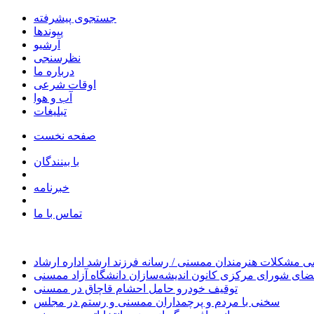
جستجوی پیشرفته
پیوندها
آرشیو
نظرسنجی
درباره ما
اوقات شرعی
آب و هوا
تبلیغات
صفحه نخست
با بینندگان
خبرنامه
تماس با ما
 مشکلات هنرمندان ممسنی / رسانه فرزند ارشد اداره ارشاد
ای شورای مرکزی کانون اندیشه‌سازان دانشگاه آزاد ممسنی
توقیف خودرو حامل احشام قاچاق در ممسنی
سخنی با مردم و پرچمداران ممسنی و رستم در مجلس