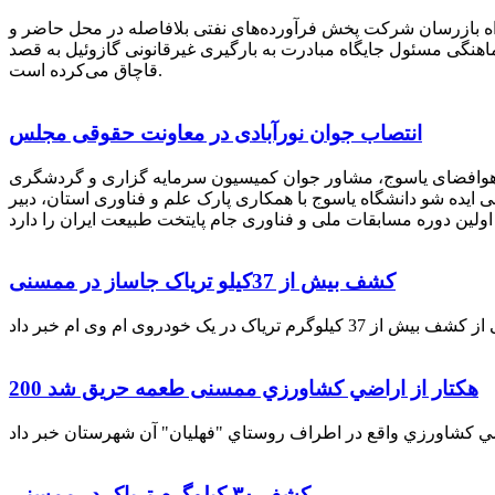
راه بازرسان شرکت پخش فرآورده‌های نفتی بلافاصله در محل حاضر و
انکر با هماهنگی مسئول جایگاه مبادرت به بارگیری غیرقانونی گازوئیل به قصد
قاچاق می‌کرده است.
انتصاب جوان نورآبادی در معاونت حقوقی مجلس
 هوافضای یاسوج، مشاور جوان کمیسیون سرمایه گزاری و گردشگری
 ایده شو دانشگاه یاسوج با همکاری پارک علم و فناوری استان، دبیر
کشف بیش از 37کیلو تریاک جاساز در ممسنی
200 هكتار از اراضي كشاورزي ممسنی طعمه حریق شد
کشف ۳۰ کیلوگرم تریاک در ممسنی