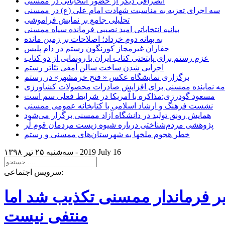
انصرافی دیگر از حضور انتخاباتی در ممسنی
سه اجرای تعزیه به مناسبت شهادت امام علی (ع) در ممسنی
تحلیلی جامع بر نمایش فراموشی
بیانیه انتخاباتی امید نصیبی فرمانده سپاه ممسنی
به بهانه دوم خرداد؛ اصلاحات بر زمین مانده
حفاران غیرمجاز کورنگون رستم در دام پلیس
عزم رستم برای پایتختی کتاب ایران با رونمایی از دو کتاب
اجرایی شدن ساخت سالن آمفی تئاتر رستم
برگزاری نمایشگاه عکس « فتح خرمشهر» در رستم
امه نماینده ممسنی برای افزایش صادرات محصولات کشاورزی
مسعود گودرزی:مذاکره با آمریکا در شرایط فعلی سم است
نشست فرهنگ و ارشاد اسلامی با کتابخانه عمومی ممسنی
همایش رونق تولید در دانشگاه آزاد ممسنی برگزار می‌شود
پژوهشی مردم‌شناختی درباره شیوه زیست مردمان قوم لُر
خطر هجوم ملخها به شهرستان‌های ممسنی و رستم
2019 July 16
سه‌شنبه ۲۵ تير ۱۳۹۸ -
سرویس اجتماعی:
یر فرماندار ممسنی تکذیب شد اما
منتفی نیست