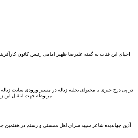
در پی درج خبری با محتوای تخلیه زباله در مسیر ورودی سایت زبال
مربوطه جهت انتقال این زباله ها توسط لودر به سایت و دفن آنها، سید مهدی حسینی دهیار چمگل با ارسال تصاویری خبر از جمع آوری این زباله ها توسط شهرداری داد.
آذین جهاندیده شاعر سپید سرای اهل ممسنی و رستم در هفتمین جشنو