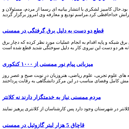
رستان ممسنی بود.حال کامبیز لشکری با انتشار بیانیه ای رسما از مردم، مسئولان و
قطع دو دست به دلیل برق گرفتگی در ممسنی
 برق شبکه و پایه اقدام به انجام عملیات مورد نظر کرده که دچار برق
میزبانی پیام نور ممسنی از ۱۰۰۰ کنکوری
 خصوص برگزاری کنکور سراسری اظهار داشت: 1000 نفر از داوطلبان در رشته های علوم تجربی، علوم ریاضی، هنروزبان در نوبت صبح و عصر روز
مردم ممسنی نیاز به خدمتگزار دارند نه کلانتر
قاچاق 5 هزار لیتر گازوئیل در ممسنی