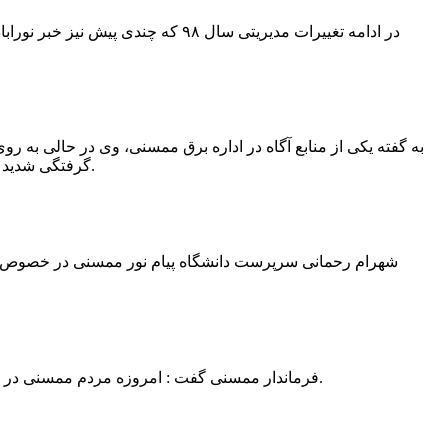
در ادامه تغییرات مدیریتی سال ۹۸ 
به گفته یکی از منابع آگاه در اداره برق ممسنی، وی در حالی به روی
گرفتگی شدید شد و جهت درمان به شیراز انتقال یافت.به گفته این منبع آگاه ؛ متاسفانه هر دو دست این نیروی کار به دلیل سوختگی شدید قطع شده است.
فرماندار ممسنی گفت : امروزه مردم ممسنی در ادارات شهرستان نیاز به کارشناس و خدمتگزار دارند و به اندازه کافی کلانتر در شهرستان وجود دارد پس کارشناسان از کلانتری پرهیز نمایند.