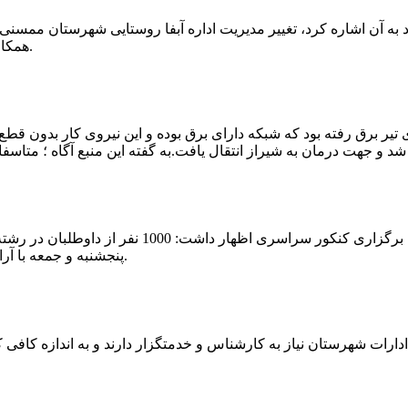
که چندی پیش نیز خبر نوراباد به آن اشاره کرد، تغییر مدیریت اداره آبفا روستایی شه
همکارانش خداحافظی کرد.مراسم تودیع و معارفه وی امروز برگزار گردید.
 تیر برق رفته بود که شبکه دارای برق بوده و این نیروی کار بدون قطع
شهرام رحمانی سرپرست دانشگاه پیام نور ممسنی در
پنجشنبه و جمعه با آرامش کامل وفضای مناسب در این مرکز دانشگاهی به رقابت پرداختند.