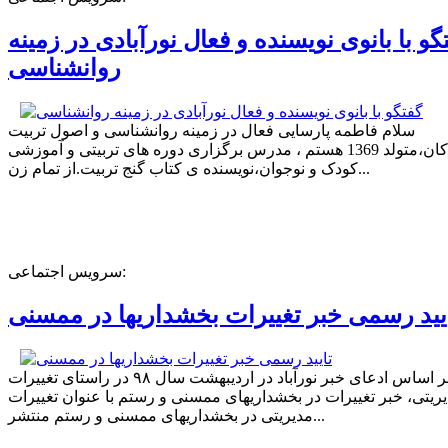
گو با بانوی نویسنده و فعال نورآبادی در زمینه
روانشناسی
سلام فاطمه پارسایی فعال در زمینه روانشناسی و اصول تربیت
کودکان،متولد 1369 هستم ، مدرس برگزاری دوره های تربیتی و آموزشی
کودک و نوجوان،نویسنده ی کتاب گنج تربیت.از تمام زن...
سرویس اجتماعی:
یید رسمی خبر تغییرات بخشداریها در ممسنی
بر اساس ادعای خبر نورآباد در اردیبهشت سال ۹۸ در راستای تغییرات
ریتی، خبر تغییرات در بخشداریهای ممسنی و رستم با عنوان تغییرات
مدیریتی در بخشداریهای ممسنی و رستم منتشر...