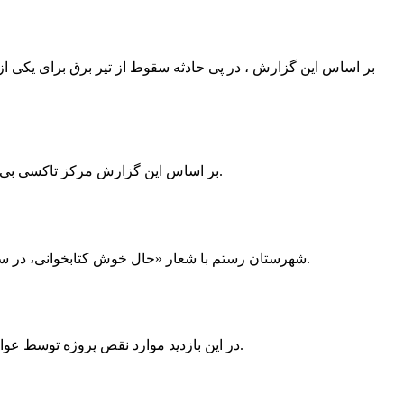
بر اساس این گزارش ، در پی حادثه سقوط از تیر برق برای یکی از
بر اساس این گزارش مرکز تاکسی بی سیم ممسنی به دلیل نداشتن پروانه ی کسب به استناد ماده ی ۲۷ و ۲۸ قانون نظام صنفی با دستور مقام قضایی تا اطلاع ثانوی پلمپ گردید.
شهرستان رستم با شعار «حال خوش کتابخوانی، در سرزمین زرد طلایی رستم» و هماهنگی و همکاری همه دستگاه های فرهنگی و مردم آمادگی خود را برای نامزدی پایخت کتاب ایران اعلام کرد.
در این بازدید موارد نقص پروژه توسط عوامل فنی مشخص و جهت رفع نقص برای رسیدن به مرحله تجهیز کتابخانه به مهران ضرغامی واگذار گردید که در اسرع وقت کار تحویل گردد.