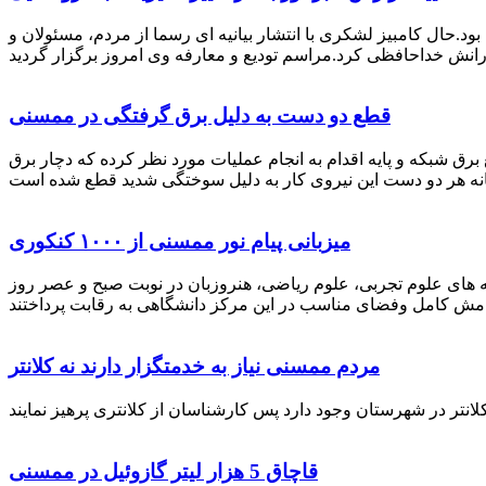
رستان ممسنی بود.حال کامبیز لشکری با انتشار بیانیه ای رسما از مردم، مسئولان و
قطع دو دست به دلیل برق گرفتگی در ممسنی
 برق شبکه و پایه اقدام به انجام عملیات مورد نظر کرده که دچار برق
میزبانی پیام نور ممسنی از ۱۰۰۰ کنکوری
 خصوص برگزاری کنکور سراسری اظهار داشت: 1000 نفر از داوطلبان در رشته های علوم تجربی، علوم ریاضی، هنروزبان در نوبت صبح و عصر روز
مردم ممسنی نیاز به خدمتگزار دارند نه کلانتر
قاچاق 5 هزار لیتر گازوئیل در ممسنی