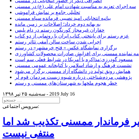
انصرافی دیگر از حضور انتخاباتی در ممسنی
سه اجرای تعزیه به مناسبت شهادت امام علی (ع) در ممسنی
تحلیلی جامع بر نمایش فراموشی
بیانیه انتخاباتی امید نصیبی فرمانده سپاه ممسنی
به بهانه دوم خرداد؛ اصلاحات بر زمین مانده
حفاران غیرمجاز کورنگون رستم در دام پلیس
عزم رستم برای پایتختی کتاب ایران با رونمایی از دو کتاب
اجرایی شدن ساخت سالن آمفی تئاتر رستم
برگزاری نمایشگاه عکس « فتح خرمشهر» در رستم
امه نماینده ممسنی برای افزایش صادرات محصولات کشاورزی
مسعود گودرزی:مذاکره با آمریکا در شرایط فعلی سم است
نشست فرهنگ و ارشاد اسلامی با کتابخانه عمومی ممسنی
همایش رونق تولید در دانشگاه آزاد ممسنی برگزار می‌شود
پژوهشی مردم‌شناختی درباره شیوه زیست مردمان قوم لُر
خطر هجوم ملخها به شهرستان‌های ممسنی و رستم
2019 July 16
سه‌شنبه ۲۵ تير ۱۳۹۸ -
سرویس اجتماعی:
یر فرماندار ممسنی تکذیب شد اما
منتفی نیست