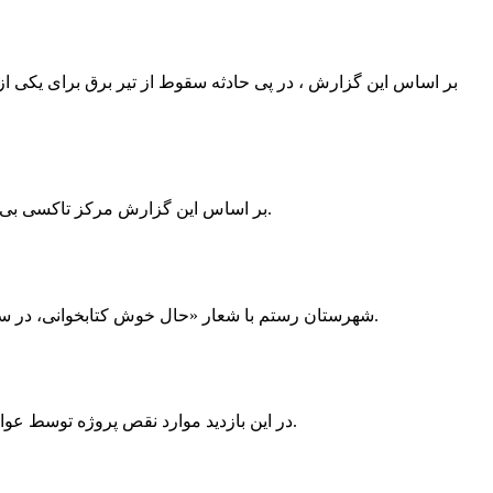
بر اساس این گزارش ، در پی حادثه سقوط از تیر برق برای یکی از
بر اساس این گزارش مرکز تاکسی بی سیم ممسنی به دلیل نداشتن پروانه ی کسب به استناد ماده ی ۲۷ و ۲۸ قانون نظام صنفی با دستور مقام قضایی تا اطلاع ثانوی پلمپ گردید.
شهرستان رستم با شعار «حال خوش کتابخوانی، در سرزمین زرد طلایی رستم» و هماهنگی و همکاری همه دستگاه های فرهنگی و مردم آمادگی خود را برای نامزدی پایخت کتاب ایران اعلام کرد.
در این بازدید موارد نقص پروژه توسط عوامل فنی مشخص و جهت رفع نقص برای رسیدن به مرحله تجهیز کتابخانه به مهران ضرغامی واگذار گردید که در اسرع وقت کار تحویل گردد.