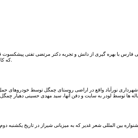
که کار احیا با حفر یک چاه ۲ متری و یک راهرو افقی ۲ متری صورت گرفت.
ه شهرداری نورآباد واقع در اراضی روستای چمگل توسط خودروهای حمل 
اره بین المللی شعر غدیر که به میزبانی شیراز در تاریخ یکشنبه دوم