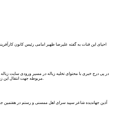
در پی درج خبری با محتوای تخلیه زباله در مسیر ورودی سایت زبال
مربوطه جهت انتقال این زباله ها توسط لودر به سایت و دفن آنها، سید مهدی حسینی دهیار چمگل با ارسال تصاویری خبر از جمع آوری این زباله ها توسط شهرداری داد.
آذین جهاندیده شاعر سپید سرای اهل ممسنی و رستم در هفتمین جشنو