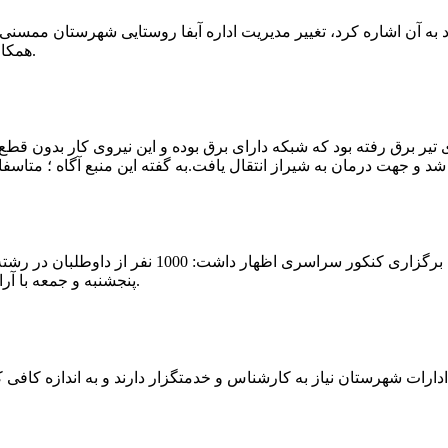
که چندی پیش نیز خبر نوراباد به آن اشاره کرد، تغییر مدیریت اداره آبفا روستایی شه
همکارانش خداحافظی کرد.مراسم تودیع و معارفه وی امروز برگزار گردید.
 تیر برق رفته بود که شبکه دارای برق بوده و این نیروی کار بدون قطع
شهرام رحمانی سرپرست دانشگاه پیام نور ممسنی در
پنجشنبه و جمعه با آرامش کامل وفضای مناسب در این مرکز دانشگاهی به رقابت پرداختند.