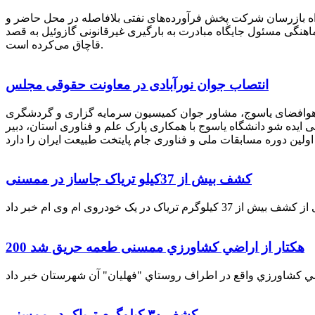
راه بازرسان شرکت پخش فرآورده‌های نفتی بلافاصله در محل حاضر و
انکر با هماهنگی مسئول جایگاه مبادرت به بارگیری غیرقانونی گازوئیل به قصد
قاچاق می‌کرده است.
انتصاب جوان نورآبادی در معاونت حقوقی مجلس
 هوافضای یاسوج، مشاور جوان کمیسیون سرمایه گزاری و گردشگری
 ایده شو دانشگاه یاسوج با همکاری پارک علم و فناوری استان، دبیر
کشف بیش از 37کیلو تریاک جاساز در ممسنی
200 هكتار از اراضي كشاورزي ممسنی طعمه حریق شد
کشف ۳۰ کیلوگرم تریاک در ممسنی