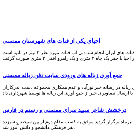
احیای یکی از قنات های شهرستان ممسنی
احیای این قنات به گفته علیرضا ظهیر امامی رئیس کانون کارآفرینی فارس با بهره گیری از دانش و تجربه دکتر مرتضی تفتی پیشکسوت قنات های ایران انجام شد.دبی آب قنات مورد نظر ۳ لیتر در ثانیه است
جمع آوری زباله های ورودی سایت دفن زباله ممسنی
زباله در رسانه خبر نورآباد و عدم همکاری مجموعه دست اندرکاران
درخشش شاعر سپید سرای ممسنی و رستم در فارس
 تیرماه برگزار گردید موفق به کسب مقام دوم از بین سیصد و سیزده
نفر فرهنگی،دانشجو و دانش آموز شد.