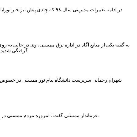
در ادامه تغییرات مدیریتی سال ۹۸ 
به گفته یکی از منابع آگاه در اداره برق ممسنی، وی در حالی به روی
گرفتگی شدید شد و جهت درمان به شیراز انتقال یافت.به گفته این منبع آگاه ؛ متاسفانه هر دو دست این نیروی کار به دلیل سوختگی شدید قطع شده است.
فرماندار ممسنی گفت : امروزه مردم ممسنی در ادارات شهرستان نیاز به کارشناس و خدمتگزار دارند و به اندازه کافی کلانتر در شهرستان وجود دارد پس کارشناسان از کلانتری پرهیز نمایند.