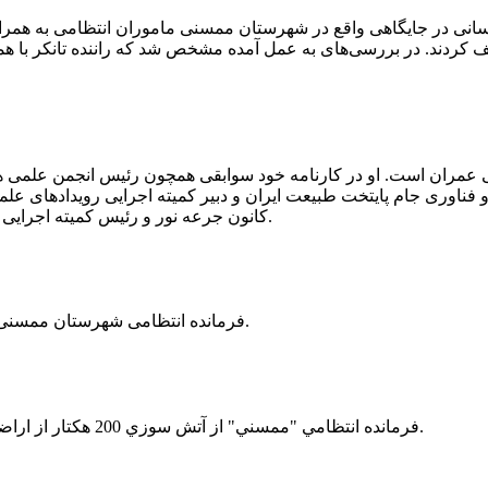
 رسانی در جایگاهی واقع در شهرستان ممسنی ماموران انتظامی به هم
وئیل حمل می‌کرد، توقیف کردند. در بررسی‌های به عمل آمده مشخص شد که راننده ت
ی عمران است. او در کارنامه خود سوابقی همچون رئیس انجمن علمی
ناوری جام پایتخت طبیعت ایران و دبیر کمیته اجرایی رویدادهای علمی
کانون جرعه نور و رئیس کمیته اجرایی اولین دوره مسابقات ملی و فناوری جام پایتخت طبیعت ایران را دارد.
فرمانده انتظامی شهرستان ممسنی از کشف بیش از 37 کیلوگرم تریاک در یک خودروی ام وی ام خبر داد.
فرمانده انتظامي "ممسني" از آتش سوزي 200 هكتار از اراضي كشاورزي واقع در اطراف روستاي "فهلیان" آن شهرستان خبر داد.