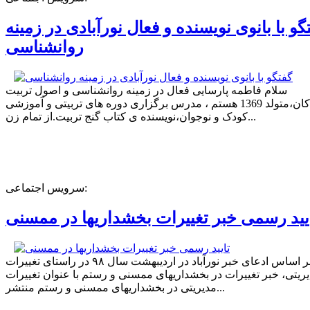
گو با بانوی نویسنده و فعال نورآبادی در زمینه
روانشناسی
سلام فاطمه پارسایی فعال در زمینه روانشناسی و اصول تربیت
کودکان،متولد 1369 هستم ، مدرس برگزاری دوره های تربیتی و آموزشی
کودک و نوجوان،نویسنده ی کتاب گنج تربیت.از تمام زن...
سرویس اجتماعی:
یید رسمی خبر تغییرات بخشداریها در ممسنی
بر اساس ادعای خبر نورآباد در اردیبهشت سال ۹۸ در راستای تغییرات
ریتی، خبر تغییرات در بخشداریهای ممسنی و رستم با عنوان تغییرات
مدیریتی در بخشداریهای ممسنی و رستم منتشر...