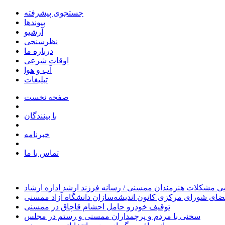
جستجوی پیشرفته
پیوندها
آرشیو
نظرسنجی
درباره ما
اوقات شرعی
آب و هوا
تبلیغات
صفحه نخست
با بینندگان
خبرنامه
تماس با ما
 مشکلات هنرمندان ممسنی / رسانه فرزند ارشد اداره ارشاد
ای شورای مرکزی کانون اندیشه‌سازان دانشگاه آزاد ممسنی
توقیف خودرو حامل احشام قاچاق در ممسنی
سخنی با مردم و پرچمداران ممسنی و رستم در مجلس