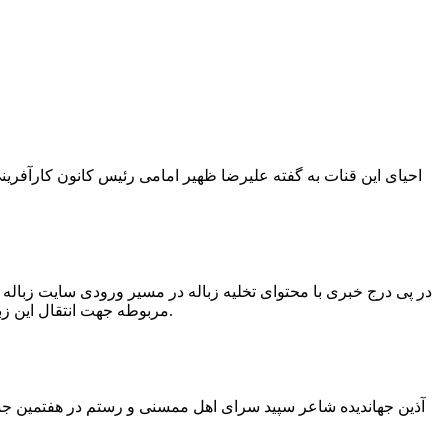
در پی درج خبری با محتوای تخلیه زباله در مسیر ورودی سایت زبال
مربوطه جهت انتقال این زباله ها توسط لودر به سایت و دفن آنها، سید مهدی حسینی دهیار چمگل با ارسال تصاویری خبر از جمع آوری این زباله ها توسط شهرداری داد.
آذین جهاندیده شاعر سپید سرای اهل ممسنی و رستم در هفتمین جشنو