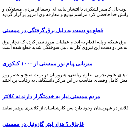
رستان ممسنی بود.حال کامبیز لشکری با انتشار بیانیه ای رسما از مردم، مسئولان و
قطع دو دست به دلیل برق گرفتگی در ممسنی
 برق شبکه و پایه اقدام به انجام عملیات مورد نظر کرده که دچار برق
میزبانی پیام نور ممسنی از ۱۰۰۰ کنکوری
 خصوص برگزاری کنکور سراسری اظهار داشت: 1000 نفر از داوطلبان در رشته های علوم تجربی، علوم ریاضی، هنروزبان در نوبت صبح و عصر روز
مردم ممسنی نیاز به خدمتگزار دارند نه کلانتر
قاچاق 5 هزار لیتر گازوئیل در ممسنی