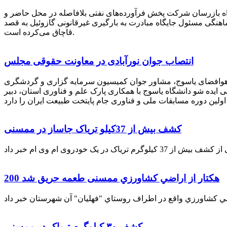
راه بازرسان شرکت پخش فرآورده‌های نفتی بلافاصله در محل حاضر و
انکر با هماهنگی مسئول جایگاه مبادرت به بارگیری غیرقانونی گازوئیل به قصد
قاچاق می‌کرده است.
انتصاب جوان نورآبادی در معاونت حقوقی مجلس
 هوافضای یاسوج، مشاور جوان کمیسیون سرمایه گزاری و گردشگری
 ایده شو دانشگاه یاسوج با همکاری پارک علم و فناوری استان، دبیر
کشف بیش از 37کیلو تریاک جاساز در ممسنی
200 هكتار از اراضي كشاورزي ممسنی طعمه حریق شد
کشف ۳۰ کیلوگرم تریاک در ممسنی