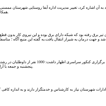
که چندی پیش نیز خبر نوراباد به آن اشاره کرد، تغییر مدیریت اداره آبفا روستایی شه
همکارانش خداحافظی کرد.مراسم تودیع و معارفه وی امروز برگزار گردید.
 تیر برق رفته بود که شبکه دارای برق بوده و این نیروی کار بدون قطع
شهرام رحمانی سرپرست دانشگاه پیام نور ممسنی در
پنجشنبه و جمعه با آرامش کامل وفضای مناسب در این مرکز دانشگاهی به رقابت پرداختند.