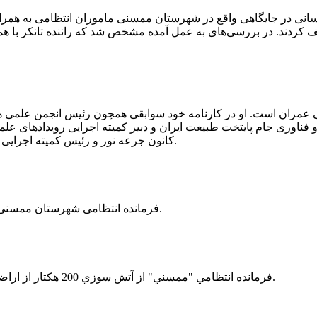
 رسانی در جایگاهی واقع در شهرستان ممسنی ماموران انتظامی به هم
وئیل حمل می‌کرد، توقیف کردند. در بررسی‌های به عمل آمده مشخص شد که راننده ت
ی عمران است. او در کارنامه خود سوابقی همچون رئیس انجمن علمی
ناوری جام پایتخت طبیعت ایران و دبیر کمیته اجرایی رویدادهای علمی
کانون جرعه نور و رئیس کمیته اجرایی اولین دوره مسابقات ملی و فناوری جام پایتخت طبیعت ایران را دارد.
فرمانده انتظامی شهرستان ممسنی از کشف بیش از 37 کیلوگرم تریاک در یک خودروی ام وی ام خبر داد.
فرمانده انتظامي "ممسني" از آتش سوزي 200 هكتار از اراضي كشاورزي واقع در اطراف روستاي "فهلیان" آن شهرستان خبر داد.