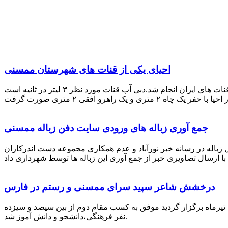
احیای یکی از قنات های شهرستان ممسنی
احیای این قنات به گفته علیرضا ظهیر امامی رئیس کانون کارآفرینی فارس با بهره گیری از دانش و تجربه دکتر مرتضی تفتی پیشکسوت قنات های ایران انجام شد.دبی آب قنات مورد نظر ۳ لیتر در ثانیه است
جمع آوری زباله های ورودی سایت دفن زباله ممسنی
زباله در رسانه خبر نورآباد و عدم همکاری مجموعه دست اندرکاران
درخشش شاعر سپید سرای ممسنی و رستم در فارس
 تیرماه برگزار گردید موفق به کسب مقام دوم از بین سیصد و سیزده
نفر فرهنگی،دانشجو و دانش آموز شد.