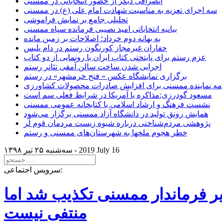
انصرافی دیگر از حضور انتخاباتی در ممسنی
سه اجرای تعزیه به مناسبت شهادت امام علی (ع) در ممسنی
تحلیلی جامع بر نمایش فراموشی
بیانیه انتخاباتی امید نصیبی فرمانده سپاه ممسنی
به بهانه دوم خرداد؛ اصلاحات بر زمین مانده
حفاران غیرمجاز کورنگون رستم در دام پلیس
عزم رستم برای پایتختی کتاب ایران با رونمایی از دو کتاب
اجرایی شدن ساخت سالن آمفی تئاتر رستم
برگزاری نمایشگاه عکس « فتح خرمشهر» در رستم
امه نماینده ممسنی برای افزایش صادرات محصولات کشاورزی
مسعود گودرزی:مذاکره با آمریکا در شرایط فعلی سم است
نشست فرهنگ و ارشاد اسلامی با کتابخانه عمومی ممسنی
همایش رونق تولید در دانشگاه آزاد ممسنی برگزار می‌شود
پژوهشی مردم‌شناختی درباره شیوه زیست مردمان قوم لُر
خطر هجوم ملخها به شهرستان‌های ممسنی و رستم
2019 July 16
سه‌شنبه ۲۵ تير ۱۳۹۸ -
سرویس اجتماعی:
یر فرماندار ممسنی تکذیب شد اما
منتفی نیست