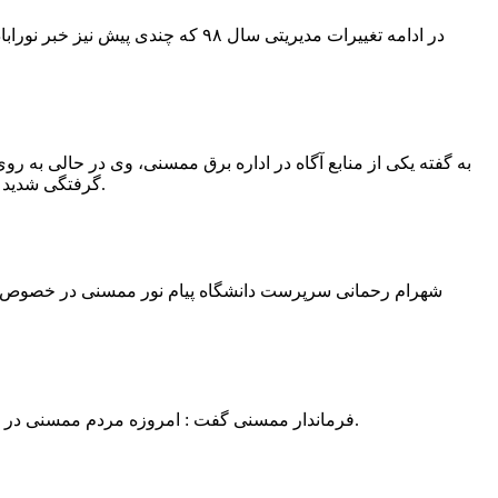
در ادامه تغییرات مدیریتی سال ۹۸ 
به گفته یکی از منابع آگاه در اداره برق ممسنی، وی در حالی به روی
گرفتگی شدید شد و جهت درمان به شیراز انتقال یافت.به گفته این منبع آگاه ؛ متاسفانه هر دو دست این نیروی کار به دلیل سوختگی شدید قطع شده است.
فرماندار ممسنی گفت : امروزه مردم ممسنی در ادارات شهرستان نیاز به کارشناس و خدمتگزار دارند و به اندازه کافی کلانتر در شهرستان وجود دارد پس کارشناسان از کلانتری پرهیز نمایند.