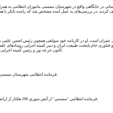
 رسانی در جایگاهی واقع در شهرستان ممسنی ماموران انتظامی به هم
وئیل حمل می‌کرد، توقیف کردند. در بررسی‌های به عمل آمده مشخص شد که راننده ت
ی عمران است. او در کارنامه خود سوابقی همچون رئیس انجمن علمی
ناوری جام پایتخت طبیعت ایران و دبیر کمیته اجرایی رویدادهای علمی
کانون جرعه نور و رئیس کمیته اجرایی اولین دوره مسابقات ملی و فناوری جام پایتخت طبیعت ایران را دارد.
فرمانده انتظامی شهرستان ممسنی از کشف بیش از 37 کیلوگرم تریاک در یک خودروی ام وی ام خبر داد.
فرمانده انتظامي "ممسني" از آتش سوزي 200 هكتار از اراضي كشاورزي واقع در اطراف روستاي "فهلیان" آن شهرستان خبر داد.