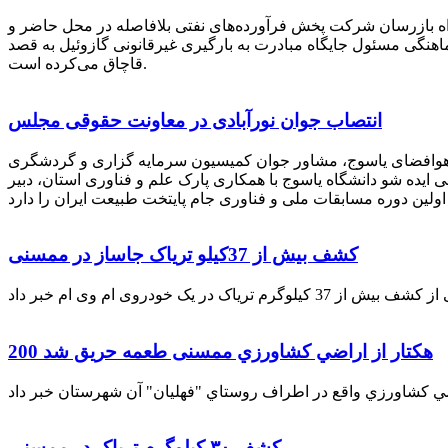
راه بازرسان شرکت پخش فرآورده‌های نفتی بلافاصله در محل حاضر و
انکر با هماهنگی مسئول جایگاه مبادرت به بارگیری غیرقانونی گازوئیل به قصد
قاچاق می‌کرده است.
انتصاب جوان نورآبادی در معاونت حقوقی مجلس
 هوافضای یاسوج، مشاور جوان کمیسیون سرمایه گزاری و گردشگری
 ایده شو دانشگاه یاسوج با همکاری پارک علم و فناوری استان، دبیر
کشف بیش از 37کیلو تریاک جاساز در ممسنی
200 هكتار از اراضي كشاورزي ممسنی طعمه حریق شد
کشف ۳۰ کیلوگرم تریاک در ممسنی