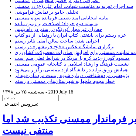
انصرافی دیگر از حضور انتخاباتی در ممسنی
سه اجرای تعزیه به مناسبت شهادت امام علی (ع) در ممسنی
تحلیلی جامع بر نمایش فراموشی
بیانیه انتخاباتی امید نصیبی فرمانده سپاه ممسنی
به بهانه دوم خرداد؛ اصلاحات بر زمین مانده
حفاران غیرمجاز کورنگون رستم در دام پلیس
عزم رستم برای پایتختی کتاب ایران با رونمایی از دو کتاب
اجرایی شدن ساخت سالن آمفی تئاتر رستم
برگزاری نمایشگاه عکس « فتح خرمشهر» در رستم
امه نماینده ممسنی برای افزایش صادرات محصولات کشاورزی
مسعود گودرزی:مذاکره با آمریکا در شرایط فعلی سم است
نشست فرهنگ و ارشاد اسلامی با کتابخانه عمومی ممسنی
همایش رونق تولید در دانشگاه آزاد ممسنی برگزار می‌شود
پژوهشی مردم‌شناختی درباره شیوه زیست مردمان قوم لُر
خطر هجوم ملخها به شهرستان‌های ممسنی و رستم
2019 July 16
سه‌شنبه ۲۵ تير ۱۳۹۸ -
سرویس اجتماعی:
یر فرماندار ممسنی تکذیب شد اما
منتفی نیست