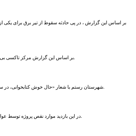
بر اساس این گزارش ، در پی حادثه سقوط از تیر برق برای یکی از
بر اساس این گزارش مرکز تاکسی بی سیم ممسنی به دلیل نداشتن پروانه ی کسب به استناد ماده ی ۲۷ و ۲۸ قانون نظام صنفی با دستور مقام قضایی تا اطلاع ثانوی پلمپ گردید.
شهرستان رستم با شعار «حال خوش کتابخوانی، در سرزمین زرد طلایی رستم» و هماهنگی و همکاری همه دستگاه های فرهنگی و مردم آمادگی خود را برای نامزدی پایخت کتاب ایران اعلام کرد.
در این بازدید موارد نقص پروژه توسط عوامل فنی مشخص و جهت رفع نقص برای رسیدن به مرحله تجهیز کتابخانه به مهران ضرغامی واگذار گردید که در اسرع وقت کار تحویل گردد.