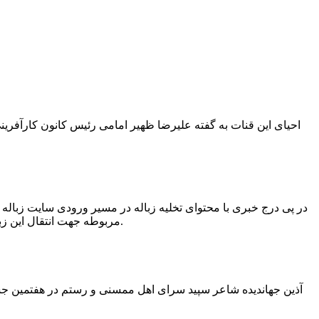
در پی درج خبری با محتوای تخلیه زباله در مسیر ورودی سایت زبال
مربوطه جهت انتقال این زباله ها توسط لودر به سایت و دفن آنها، سید مهدی حسینی دهیار چمگل با ارسال تصاویری خبر از جمع آوری این زباله ها توسط شهرداری داد.
آذین جهاندیده شاعر سپید سرای اهل ممسنی و رستم در هفتمین جشنو