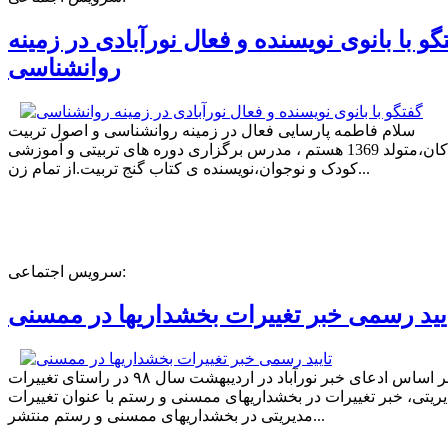
گو با بانوی نویسنده و فعال نورآبادی در زمینه
روانشناسی
سلام فاطمه پارسایی فعال در زمینه روانشناسی و اصول تربیت
کودکان،متولد 1369 هستم ، مدرس برگزاری دوره های تربیتی و آموزشی
کودک و نوجوان،نویسنده ی کتاب گنج تربیت.از تمام زن...
سرویس اجتماعی:
یید رسمی خبر تغییرات بخشداریها در ممسنی
بر اساس ادعای خبر نورآباد در اردیبهشت سال ۹۸ در راستای تغییرات
ریتی، خبر تغییرات در بخشداریهای ممسنی و رستم با عنوان تغییرات
مدیریتی در بخشداریهای ممسنی و رستم منتشر...