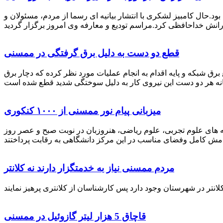
رستان ممسنی بود.حال کامبیز لشکری با انتشار بیانیه ای رسما از مردم، مسئولان و
قطع دو دست به دلیل برق گرفتگی در ممسنی
 برق شبکه و پایه اقدام به انجام عملیات مورد نظر کرده که دچار برق
میزبانی پیام نور ممسنی از ۱۰۰۰ کنکوری
 خصوص برگزاری کنکور سراسری اظهار داشت: 1000 نفر از داوطلبان در رشته های علوم تجربی، علوم ریاضی، هنروزبان در نوبت صبح و عصر روز
مردم ممسنی نیاز به خدمتگزار دارند نه کلانتر
قاچاق 5 هزار لیتر گازوئیل در ممسنی