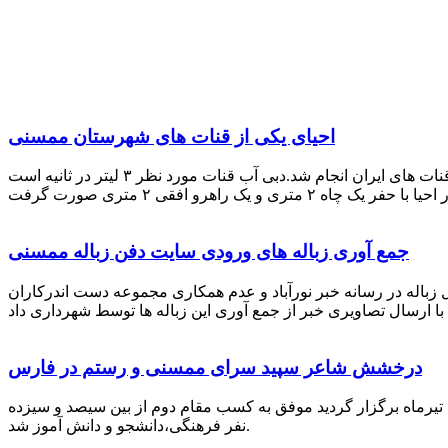
احیای یکی از قنات های شهرستان ممسنی
احیای این قنات به گفته علیرضا ظهیر امامی رئیس کانون کارآفرینی فارس با بهره گیری از دانش و تجربه دکتر مرتضی تفتی پیشکسوت قنات های ایران انجام شد.دبی آب قنات مورد نظر ۳ لیتر در ثانیه است
جمع آوری زباله های ورودی سایت دفن زباله ممسنی
زباله در رسانه خبر نورآباد و عدم همکاری مجموعه دست اندرکاران
درخشش شاعر سپید سرای ممسنی و رستم در فارس
 تیرماه برگزار گردید موفق به کسب مقام دوم از بین سیصد و سیزده
نفر فرهنگی،دانشجو و دانش آموز شد.