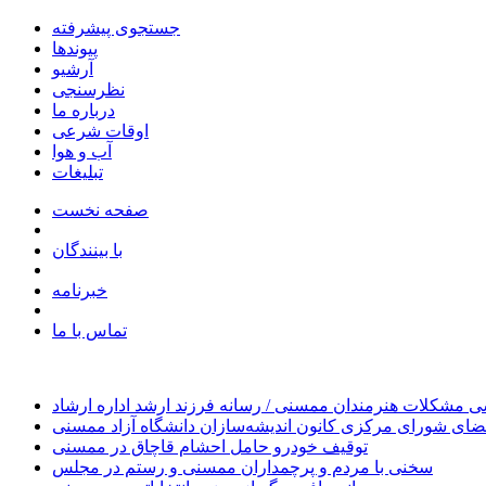
جستجوی پیشرفته
پیوندها
آرشیو
نظرسنجی
درباره ما
اوقات شرعی
آب و هوا
تبلیغات
صفحه نخست
با بینندگان
خبرنامه
تماس با ما
 مشکلات هنرمندان ممسنی / رسانه فرزند ارشد اداره ارشاد
ای شورای مرکزی کانون اندیشه‌سازان دانشگاه آزاد ممسنی
توقیف خودرو حامل احشام قاچاق در ممسنی
سخنی با مردم و پرچمداران ممسنی و رستم در مجلس