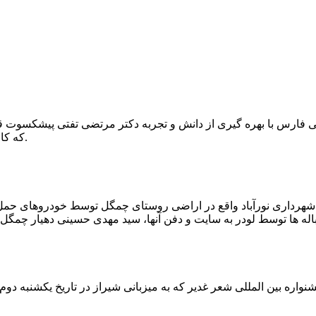
که کار احیا با حفر یک چاه ۲ متری و یک راهرو افقی ۲ متری صورت گرفت.
ه شهرداری نورآباد واقع در اراضی روستای چمگل توسط خودروهای حمل 
اره بین المللی شعر غدیر که به میزبانی شیراز در تاریخ یکشنبه دوم