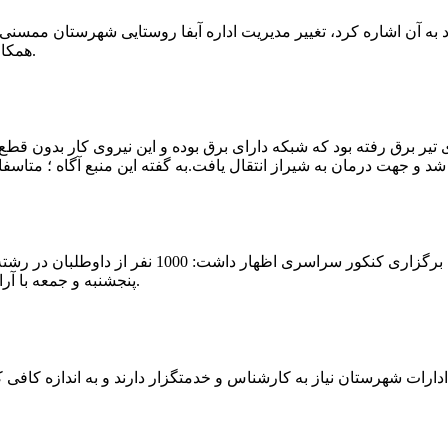
که چندی پیش نیز خبر نوراباد به آن اشاره کرد، تغییر مدیریت اداره آبفا روستایی شه
همکارانش خداحافظی کرد.مراسم تودیع و معارفه وی امروز برگزار گردید.
 تیر برق رفته بود که شبکه دارای برق بوده و این نیروی کار بدون قطع
شهرام رحمانی سرپرست دانشگاه پیام نور ممسنی در
پنجشنبه و جمعه با آرامش کامل وفضای مناسب در این مرکز دانشگاهی به رقابت پرداختند.