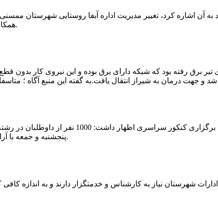
که چندی پیش نیز خبر نوراباد به آن اشاره کرد، تغییر مدیریت اداره آبفا روستایی شه
همکارانش خداحافظی کرد.مراسم تودیع و معارفه وی امروز برگزار گردید.
 تیر برق رفته بود که شبکه دارای برق بوده و این نیروی کار بدون قطع
شهرام رحمانی سرپرست دانشگاه پیام نور ممسنی در
پنجشنبه و جمعه با آرامش کامل وفضای مناسب در این مرکز دانشگاهی به رقابت پرداختند.