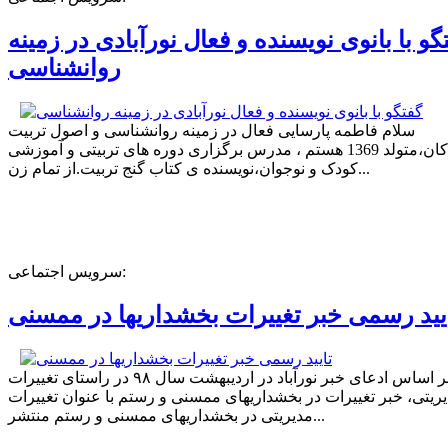
گو با بانوی نویسنده و فعال نورآبادی در زمینه
روانشناسی
سلام فاطمه پارسایی فعال در زمینه روانشناسی و اصول تربیت
کودکان،متولد 1369 هستم ، مدرس برگزاری دوره های تربیتی و آموزشی
کودک و نوجوان،نویسنده ی کتاب گنج تربیت.از تمام زن...
سرویس اجتماعی:
یید رسمی خبر تغییرات بخشداریها در ممسنی
بر اساس ادعای خبر نورآباد در اردیبهشت سال ۹۸ در راستای تغییرات
ریتی، خبر تغییرات در بخشداریهای ممسنی و رستم با عنوان تغییرات
مدیریتی در بخشداریهای ممسنی و رستم منتشر...