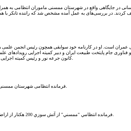
 رسانی در جایگاهی واقع در شهرستان ممسنی ماموران انتظامی به هم
وئیل حمل می‌کرد، توقیف کردند. در بررسی‌های به عمل آمده مشخص شد که راننده ت
ی عمران است. او در کارنامه خود سوابقی همچون رئیس انجمن علمی
ناوری جام پایتخت طبیعت ایران و دبیر کمیته اجرایی رویدادهای علمی
کانون جرعه نور و رئیس کمیته اجرایی اولین دوره مسابقات ملی و فناوری جام پایتخت طبیعت ایران را دارد.
فرمانده انتظامی شهرستان ممسنی از کشف بیش از 37 کیلوگرم تریاک در یک خودروی ام وی ام خبر داد.
فرمانده انتظامي "ممسني" از آتش سوزي 200 هكتار از اراضي كشاورزي واقع در اطراف روستاي "فهلیان" آن شهرستان خبر داد.