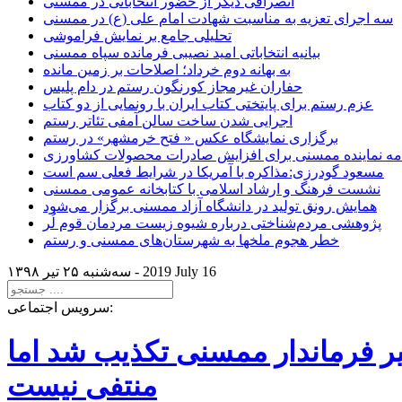
انصرافی دیگر از حضور انتخاباتی در ممسنی
سه اجرای تعزیه به مناسبت شهادت امام علی (ع) در ممسنی
تحلیلی جامع بر نمایش فراموشی
بیانیه انتخاباتی امید نصیبی فرمانده سپاه ممسنی
به بهانه دوم خرداد؛ اصلاحات بر زمین مانده
حفاران غیرمجاز کورنگون رستم در دام پلیس
عزم رستم برای پایتختی کتاب ایران با رونمایی از دو کتاب
اجرایی شدن ساخت سالن آمفی تئاتر رستم
برگزاری نمایشگاه عکس « فتح خرمشهر» در رستم
امه نماینده ممسنی برای افزایش صادرات محصولات کشاورزی
مسعود گودرزی:مذاکره با آمریکا در شرایط فعلی سم است
نشست فرهنگ و ارشاد اسلامی با کتابخانه عمومی ممسنی
همایش رونق تولید در دانشگاه آزاد ممسنی برگزار می‌شود
پژوهشی مردم‌شناختی درباره شیوه زیست مردمان قوم لُر
خطر هجوم ملخها به شهرستان‌های ممسنی و رستم
2019 July 16
سه‌شنبه ۲۵ تير ۱۳۹۸ -
سرویس اجتماعی:
یر فرماندار ممسنی تکذیب شد اما
منتفی نیست