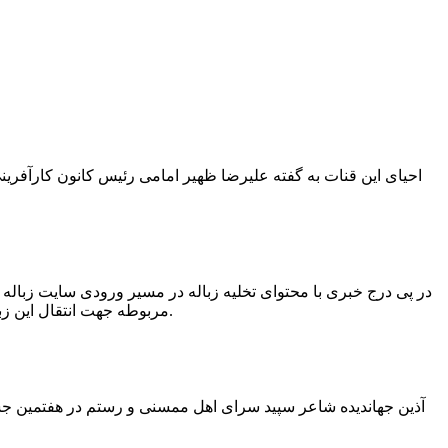
در پی درج خبری با محتوای تخلیه زباله در مسیر ورودی سایت زبال
مربوطه جهت انتقال این زباله ها توسط لودر به سایت و دفن آنها، سید مهدی حسینی دهیار چمگل با ارسال تصاویری خبر از جمع آوری این زباله ها توسط شهرداری داد.
آذین جهاندیده شاعر سپید سرای اهل ممسنی و رستم در هفتمین جشنو