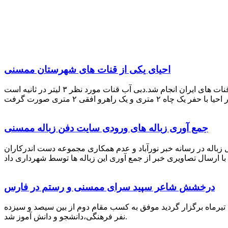
احیای یکی از قنات های شهرستان ممسنی
احیای این قنات به گفته علیرضا ظهیر امامی رئیس کانون کارآفرینی فارس با بهره گیری از دانش و تجربه دکتر مرتضی تفتی پیشکسوت قنات های ایران انجام شد.دبی آب قنات مورد نظر ۳ لیتر در ثانیه است
جمع آوری زباله های ورودی سایت دفن زباله ممسنی
زباله در رسانه خبر نورآباد و عدم همکاری مجموعه دست اندرکاران
درخشش شاعر سپید سرای ممسنی و رستم در فارس
 تیرماه برگزار گردید موفق به کسب مقام دوم از بین سیصد و سیزده
نفر فرهنگی،دانشجو و دانش آموز شد.