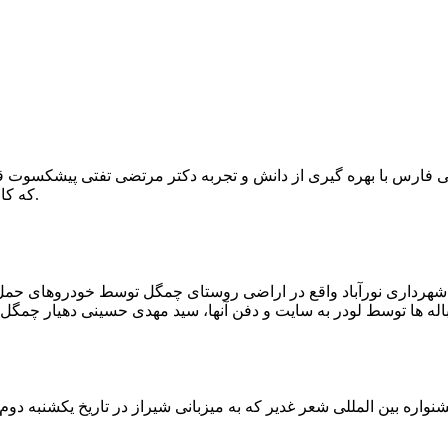
که کار احیا با حفر یک چاه ۲ متری و یک راهرو افقی ۲ متری صورت گرفت.
ه شهرداری نورآباد واقع در اراضی روستای چمگل توسط خودروهای حمل 
اره بین المللی شعر غدیر که به میزبانی شیراز در تاریخ یکشنبه دوم