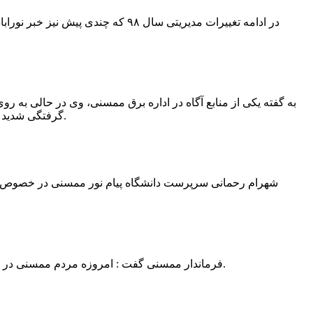
در ادامه تغییرات مدیریتی سال ۹۸ 
به گفته یکی از منابع آگاه در اداره برق ممسنی، وی در حالی به روی
گرفتگی شدید شد و جهت درمان به شیراز انتقال یافت.به گفته این منبع آگاه ؛ متاسفانه هر دو دست این نیروی کار به دلیل سوختگی شدید قطع شده است.
فرماندار ممسنی گفت : امروزه مردم ممسنی در ادارات شهرستان نیاز به کارشناس و خدمتگزار دارند و به اندازه کافی کلانتر در شهرستان وجود دارد پس کارشناسان از کلانتری پرهیز نمایند.