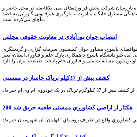
راه بازرسان شرکت پخش فرآورده‌های نفتی بلافاصله در محل حاضر و
انکر با هماهنگی مسئول جایگاه مبادرت به بارگیری غیرقانونی گازوئیل به قصد
قاچاق می‌کرده است.
انتصاب جوان نورآبادی در معاونت حقوقی مجلس
 هوافضای یاسوج، مشاور جوان کمیسیون سرمایه گزاری و گردشگری
 ایده شو دانشگاه یاسوج با همکاری پارک علم و فناوری استان، دبیر
کشف بیش از 37کیلو تریاک جاساز در ممسنی
200 هكتار از اراضي كشاورزي ممسنی طعمه حریق شد
کشف ۳۰ کیلوگرم تریاک در ممسنی