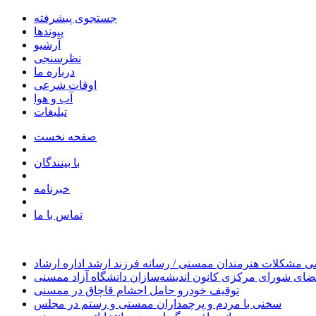
جستجوی پیشرفته
پیوندها
آرشیو
نظرسنجی
درباره ما
اوقات شرعی
آب و هوا
تبلیغات
صفحه نخست
با بینندگان
خبرنامه
تماس با ما
 مشکلات هنرمندان ممسنی / رسانه فرزند ارشد اداره ارشاد
ای شورای مرکزی کانون اندیشه‌سازان دانشگاه آزاد ممسنی
توقیف خودرو حامل احشام قاچاق در ممسنی
سخنی با مردم و پرچمداران ممسنی و رستم در مجلس