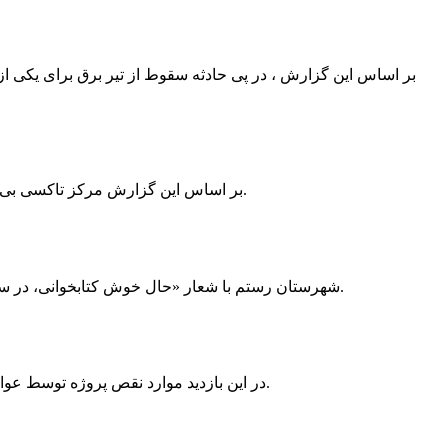
بر اساس این گزارش ، در پی حادثه سقوط از تیر برق برای یکی از
بر اساس این گزارش مرکز تاکسی بی سیم ممسنی به دلیل نداشتن پروانه ی کسب به استناد ماده ی ۲۷ و ۲۸ قانون نظام صنفی با دستور مقام قضایی تا اطلاع ثانوی پلمپ گردید.
شهرستان رستم با شعار «حال خوش کتابخوانی، در سرزمین زرد طلایی رستم» و هماهنگی و همکاری همه دستگاه های فرهنگی و مردم آمادگی خود را برای نامزدی پایخت کتاب ایران اعلام کرد.
در این بازدید موارد نقص پروژه توسط عوامل فنی مشخص و جهت رفع نقص برای رسیدن به مرحله تجهیز کتابخانه به مهران ضرغامی واگذار گردید که در اسرع وقت کار تحویل گردد.