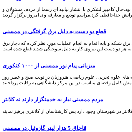
رستان ممسنی بود.حال کامبیز لشکری با انتشار بیانیه ای رسما از مردم، مسئولان و
قطع دو دست به دلیل برق گرفتگی در ممسنی
 برق شبکه و پایه اقدام به انجام عملیات مورد نظر کرده که دچار برق
میزبانی پیام نور ممسنی از ۱۰۰۰ کنکوری
 خصوص برگزاری کنکور سراسری اظهار داشت: 1000 نفر از داوطلبان در رشته های علوم تجربی، علوم ریاضی، هنروزبان در نوبت صبح و عصر روز
مردم ممسنی نیاز به خدمتگزار دارند نه کلانتر
قاچاق 5 هزار لیتر گازوئیل در ممسنی