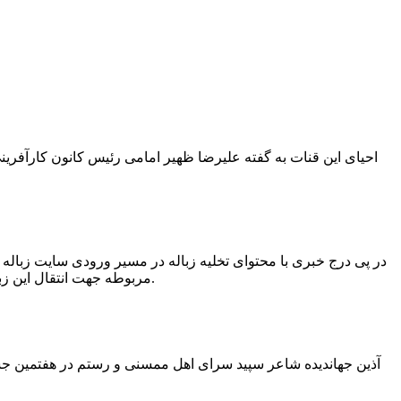
در پی درج خبری با محتوای تخلیه زباله در مسیر ورودی سایت زبال
مربوطه جهت انتقال این زباله ها توسط لودر به سایت و دفن آنها، سید مهدی حسینی دهیار چمگل با ارسال تصاویری خبر از جمع آوری این زباله ها توسط شهرداری داد.
آذین جهاندیده شاعر سپید سرای اهل ممسنی و رستم در هفتمین جشنو