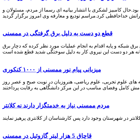
رستان ممسنی بود.حال کامبیز لشکری با انتشار بیانیه ای رسما از مردم، مسئولان و
قطع دو دست به دلیل برق گرفتگی در ممسنی
 برق شبکه و پایه اقدام به انجام عملیات مورد نظر کرده که دچار برق
میزبانی پیام نور ممسنی از ۱۰۰۰ کنکوری
 خصوص برگزاری کنکور سراسری اظهار داشت: 1000 نفر از داوطلبان در رشته های علوم تجربی، علوم ریاضی، هنروزبان در نوبت صبح و عصر روز
مردم ممسنی نیاز به خدمتگزار دارند نه کلانتر
قاچاق 5 هزار لیتر گازوئیل در ممسنی