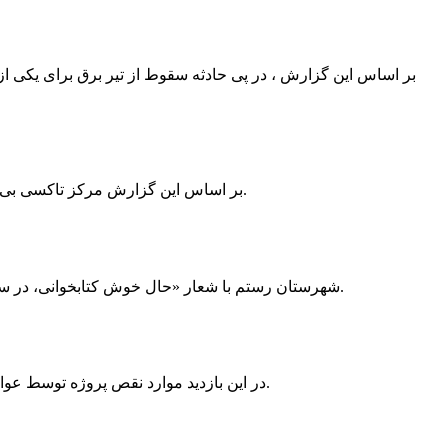
بر اساس این گزارش ، در پی حادثه سقوط از تیر برق برای یکی از
بر اساس این گزارش مرکز تاکسی بی سیم ممسنی به دلیل نداشتن پروانه ی کسب به استناد ماده ی ۲۷ و ۲۸ قانون نظام صنفی با دستور مقام قضایی تا اطلاع ثانوی پلمپ گردید.
شهرستان رستم با شعار «حال خوش کتابخوانی، در سرزمین زرد طلایی رستم» و هماهنگی و همکاری همه دستگاه های فرهنگی و مردم آمادگی خود را برای نامزدی پایخت کتاب ایران اعلام کرد.
در این بازدید موارد نقص پروژه توسط عوامل فنی مشخص و جهت رفع نقص برای رسیدن به مرحله تجهیز کتابخانه به مهران ضرغامی واگذار گردید که در اسرع وقت کار تحویل گردد.