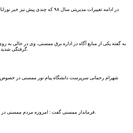
در ادامه تغییرات مدیریتی سال ۹۸ 
به گفته یکی از منابع آگاه در اداره برق ممسنی، وی در حالی به روی
گرفتگی شدید شد و جهت درمان به شیراز انتقال یافت.به گفته این منبع آگاه ؛ متاسفانه هر دو دست این نیروی کار به دلیل سوختگی شدید قطع شده است.
فرماندار ممسنی گفت : امروزه مردم ممسنی در ادارات شهرستان نیاز به کارشناس و خدمتگزار دارند و به اندازه کافی کلانتر در شهرستان وجود دارد پس کارشناسان از کلانتری پرهیز نمایند.