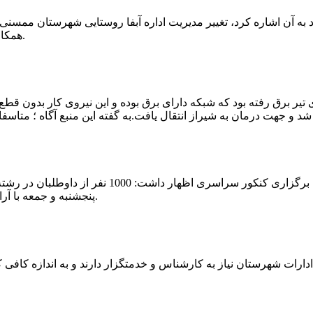
که چندی پیش نیز خبر نوراباد به آن اشاره کرد، تغییر مدیریت اداره آبفا روستایی شه
همکارانش خداحافظی کرد.مراسم تودیع و معارفه وی امروز برگزار گردید.
 تیر برق رفته بود که شبکه دارای برق بوده و این نیروی کار بدون قطع
شهرام رحمانی سرپرست دانشگاه پیام نور ممسنی در
پنجشنبه و جمعه با آرامش کامل وفضای مناسب در این مرکز دانشگاهی به رقابت پرداختند.