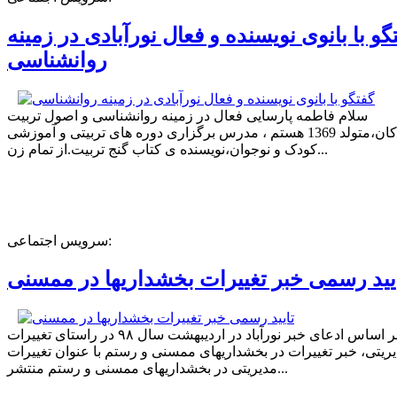
گو با بانوی نویسنده و فعال نورآبادی در زمینه
روانشناسی
سلام فاطمه پارسایی فعال در زمینه روانشناسی و اصول تربیت
کودکان،متولد 1369 هستم ، مدرس برگزاری دوره های تربیتی و آموزشی
کودک و نوجوان،نویسنده ی کتاب گنج تربیت.از تمام زن...
سرویس اجتماعی:
یید رسمی خبر تغییرات بخشداریها در ممسنی
بر اساس ادعای خبر نورآباد در اردیبهشت سال ۹۸ در راستای تغییرات
ریتی، خبر تغییرات در بخشداریهای ممسنی و رستم با عنوان تغییرات
مدیریتی در بخشداریهای ممسنی و رستم منتشر...