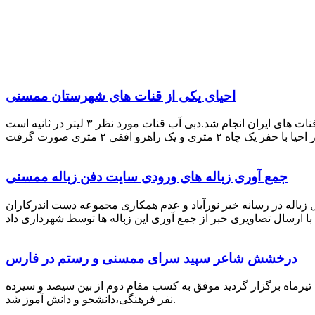
احیای یکی از قنات های شهرستان ممسنی
احیای این قنات به گفته علیرضا ظهیر امامی رئیس کانون کارآفرینی فارس با بهره گیری از دانش و تجربه دکتر مرتضی تفتی پیشکسوت قنات های ایران انجام شد.دبی آب قنات مورد نظر ۳ لیتر در ثانیه است
جمع آوری زباله های ورودی سایت دفن زباله ممسنی
زباله در رسانه خبر نورآباد و عدم همکاری مجموعه دست اندرکاران
درخشش شاعر سپید سرای ممسنی و رستم در فارس
 تیرماه برگزار گردید موفق به کسب مقام دوم از بین سیصد و سیزده
نفر فرهنگی،دانشجو و دانش آموز شد.