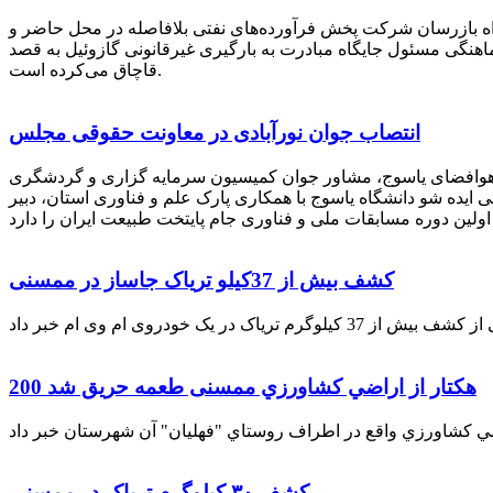
راه بازرسان شرکت پخش فرآورده‌های نفتی بلافاصله در محل حاضر و
انکر با هماهنگی مسئول جایگاه مبادرت به بارگیری غیرقانونی گازوئیل به قصد
قاچاق می‌کرده است.
انتصاب جوان نورآبادی در معاونت حقوقی مجلس
 هوافضای یاسوج، مشاور جوان کمیسیون سرمایه گزاری و گردشگری
 ایده شو دانشگاه یاسوج با همکاری پارک علم و فناوری استان، دبیر
کشف بیش از 37کیلو تریاک جاساز در ممسنی
200 هكتار از اراضي كشاورزي ممسنی طعمه حریق شد
کشف ۳۰ کیلوگرم تریاک در ممسنی