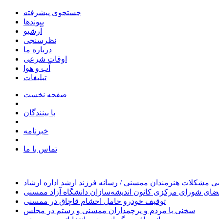
جستجوی پیشرفته
پیوندها
آرشیو
نظرسنجی
درباره ما
اوقات شرعی
آب و هوا
تبلیغات
صفحه نخست
با بینندگان
خبرنامه
تماس با ما
 مشکلات هنرمندان ممسنی / رسانه فرزند ارشد اداره ارشاد
ای شورای مرکزی کانون اندیشه‌سازان دانشگاه آزاد ممسنی
توقیف خودرو حامل احشام قاچاق در ممسنی
سخنی با مردم و پرچمداران ممسنی و رستم در مجلس