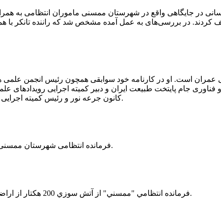
 رسانی در جایگاهی واقع در شهرستان ممسنی ماموران انتظامی به هم
وئیل حمل می‌کرد، توقیف کردند. در بررسی‌های به عمل آمده مشخص شد که راننده ت
ی عمران است. او در کارنامه خود سوابقی همچون رئیس انجمن علمی
ناوری جام پایتخت طبیعت ایران و دبیر کمیته اجرایی رویدادهای علمی
کانون جرعه نور و رئیس کمیته اجرایی اولین دوره مسابقات ملی و فناوری جام پایتخت طبیعت ایران را دارد.
فرمانده انتظامی شهرستان ممسنی از کشف بیش از 37 کیلوگرم تریاک در یک خودروی ام وی ام خبر داد.
فرمانده انتظامي "ممسني" از آتش سوزي 200 هكتار از اراضي كشاورزي واقع در اطراف روستاي "فهلیان" آن شهرستان خبر داد.