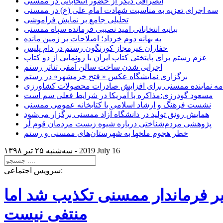
انصرافی دیگر از حضور انتخاباتی در ممسنی
سه اجرای تعزیه به مناسبت شهادت امام علی (ع) در ممسنی
تحلیلی جامع بر نمایش فراموشی
بیانیه انتخاباتی امید نصیبی فرمانده سپاه ممسنی
به بهانه دوم خرداد؛ اصلاحات بر زمین مانده
حفاران غیرمجاز کورنگون رستم در دام پلیس
عزم رستم برای پایتختی کتاب ایران با رونمایی از دو کتاب
اجرایی شدن ساخت سالن آمفی تئاتر رستم
برگزاری نمایشگاه عکس « فتح خرمشهر» در رستم
امه نماینده ممسنی برای افزایش صادرات محصولات کشاورزی
مسعود گودرزی:مذاکره با آمریکا در شرایط فعلی سم است
نشست فرهنگ و ارشاد اسلامی با کتابخانه عمومی ممسنی
همایش رونق تولید در دانشگاه آزاد ممسنی برگزار می‌شود
پژوهشی مردم‌شناختی درباره شیوه زیست مردمان قوم لُر
خطر هجوم ملخها به شهرستان‌های ممسنی و رستم
2019 July 16
سه‌شنبه ۲۵ تير ۱۳۹۸ -
سرویس اجتماعی:
یر فرماندار ممسنی تکذیب شد اما
منتفی نیست