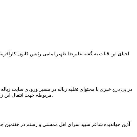
در پی درج خبری با محتوای تخلیه زباله در مسیر ورودی سایت زبال
مربوطه جهت انتقال این زباله ها توسط لودر به سایت و دفن آنها، سید مهدی حسینی دهیار چمگل با ارسال تصاویری خبر از جمع آوری این زباله ها توسط شهرداری داد.
آذین جهاندیده شاعر سپید سرای اهل ممسنی و رستم در هفتمین جشنو