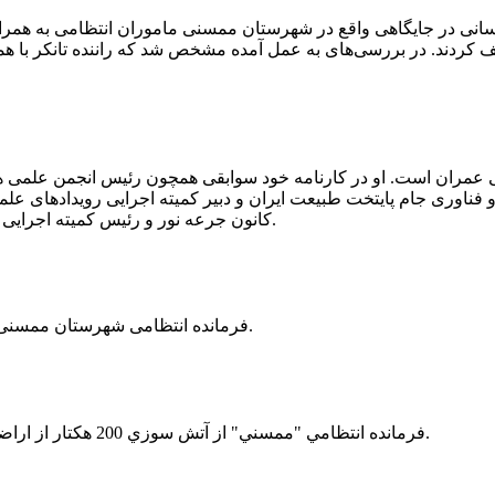
 رسانی در جایگاهی واقع در شهرستان ممسنی ماموران انتظامی به هم
وئیل حمل می‌کرد، توقیف کردند. در بررسی‌های به عمل آمده مشخص شد که راننده ت
ی عمران است. او در کارنامه خود سوابقی همچون رئیس انجمن علمی
ناوری جام پایتخت طبیعت ایران و دبیر کمیته اجرایی رویدادهای علمی
کانون جرعه نور و رئیس کمیته اجرایی اولین دوره مسابقات ملی و فناوری جام پایتخت طبیعت ایران را دارد.
فرمانده انتظامی شهرستان ممسنی از کشف بیش از 37 کیلوگرم تریاک در یک خودروی ام وی ام خبر داد.
فرمانده انتظامي "ممسني" از آتش سوزي 200 هكتار از اراضي كشاورزي واقع در اطراف روستاي "فهلیان" آن شهرستان خبر داد.