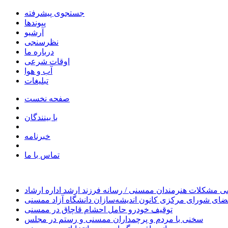
جستجوی پیشرفته
پیوندها
آرشیو
نظرسنجی
درباره ما
اوقات شرعی
آب و هوا
تبلیغات
صفحه نخست
با بینندگان
خبرنامه
تماس با ما
 مشکلات هنرمندان ممسنی / رسانه فرزند ارشد اداره ارشاد
ای شورای مرکزی کانون اندیشه‌سازان دانشگاه آزاد ممسنی
توقیف خودرو حامل احشام قاچاق در ممسنی
سخنی با مردم و پرچمداران ممسنی و رستم در مجلس