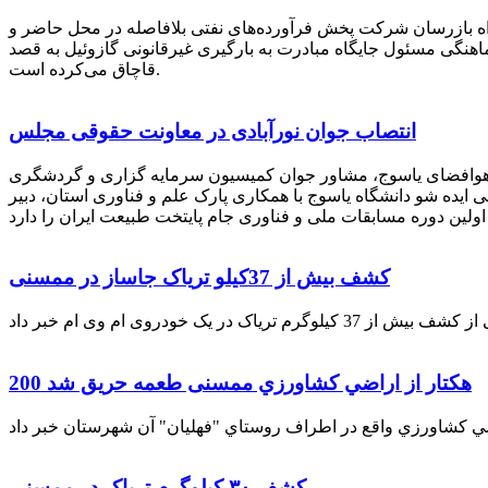
راه بازرسان شرکت پخش فرآورده‌های نفتی بلافاصله در محل حاضر و
انکر با هماهنگی مسئول جایگاه مبادرت به بارگیری غیرقانونی گازوئیل به قصد
قاچاق می‌کرده است.
انتصاب جوان نورآبادی در معاونت حقوقی مجلس
 هوافضای یاسوج، مشاور جوان کمیسیون سرمایه گزاری و گردشگری
 ایده شو دانشگاه یاسوج با همکاری پارک علم و فناوری استان، دبیر
کشف بیش از 37کیلو تریاک جاساز در ممسنی
200 هكتار از اراضي كشاورزي ممسنی طعمه حریق شد
کشف ۳۰ کیلوگرم تریاک در ممسنی