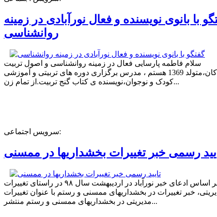
گو با بانوی نویسنده و فعال نورآبادی در زمینه
روانشناسی
سلام فاطمه پارسایی فعال در زمینه روانشناسی و اصول تربیت
کودکان،متولد 1369 هستم ، مدرس برگزاری دوره های تربیتی و آموزشی
کودک و نوجوان،نویسنده ی کتاب گنج تربیت.از تمام زن...
سرویس اجتماعی:
یید رسمی خبر تغییرات بخشداریها در ممسنی
بر اساس ادعای خبر نورآباد در اردیبهشت سال ۹۸ در راستای تغییرات
ریتی، خبر تغییرات در بخشداریهای ممسنی و رستم با عنوان تغییرات
مدیریتی در بخشداریهای ممسنی و رستم منتشر...