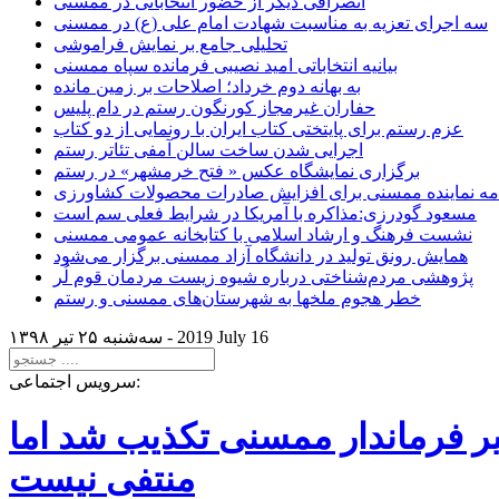
انصرافی دیگر از حضور انتخاباتی در ممسنی
سه اجرای تعزیه به مناسبت شهادت امام علی (ع) در ممسنی
تحلیلی جامع بر نمایش فراموشی
بیانیه انتخاباتی امید نصیبی فرمانده سپاه ممسنی
به بهانه دوم خرداد؛ اصلاحات بر زمین مانده
حفاران غیرمجاز کورنگون رستم در دام پلیس
عزم رستم برای پایتختی کتاب ایران با رونمایی از دو کتاب
اجرایی شدن ساخت سالن آمفی تئاتر رستم
برگزاری نمایشگاه عکس « فتح خرمشهر» در رستم
امه نماینده ممسنی برای افزایش صادرات محصولات کشاورزی
مسعود گودرزی:مذاکره با آمریکا در شرایط فعلی سم است
نشست فرهنگ و ارشاد اسلامی با کتابخانه عمومی ممسنی
همایش رونق تولید در دانشگاه آزاد ممسنی برگزار می‌شود
پژوهشی مردم‌شناختی درباره شیوه زیست مردمان قوم لُر
خطر هجوم ملخها به شهرستان‌های ممسنی و رستم
2019 July 16
سه‌شنبه ۲۵ تير ۱۳۹۸ -
سرویس اجتماعی:
یر فرماندار ممسنی تکذیب شد اما
منتفی نیست