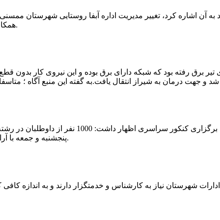
که چندی پیش نیز خبر نوراباد به آن اشاره کرد، تغییر مدیریت اداره آبفا روستایی شه
همکارانش خداحافظی کرد.مراسم تودیع و معارفه وی امروز برگزار گردید.
 تیر برق رفته بود که شبکه دارای برق بوده و این نیروی کار بدون قطع
شهرام رحمانی سرپرست دانشگاه پیام نور ممسنی در
پنجشنبه و جمعه با آرامش کامل وفضای مناسب در این مرکز دانشگاهی به رقابت پرداختند.