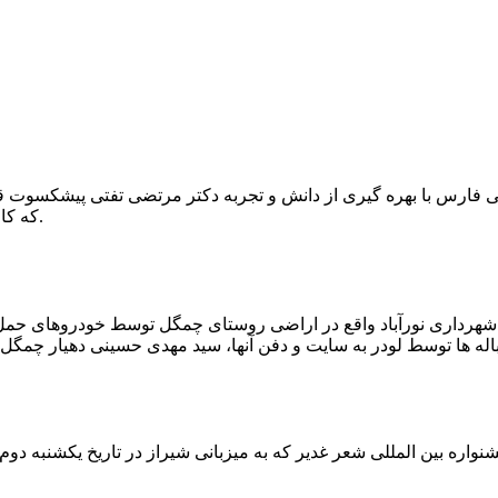
که کار احیا با حفر یک چاه ۲ متری و یک راهرو افقی ۲ متری صورت گرفت.
ه شهرداری نورآباد واقع در اراضی روستای چمگل توسط خودروهای حمل 
اره بین المللی شعر غدیر که به میزبانی شیراز در تاریخ یکشنبه دوم