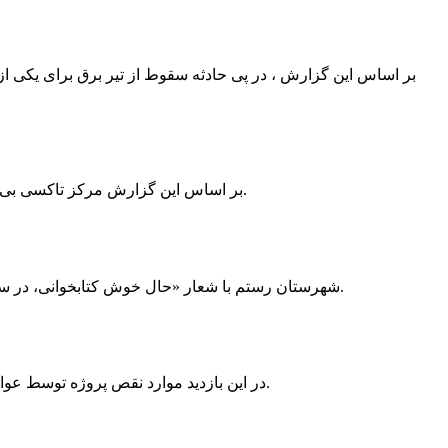
بر اساس این گزارش ، در پی حادثه سقوط از تیر برق برای یکی از
بر اساس این گزارش مرکز تاکسی بی سیم ممسنی به دلیل نداشتن پروانه ی کسب به استناد ماده ی ۲۷ و ۲۸ قانون نظام صنفی با دستور مقام قضایی تا اطلاع ثانوی پلمپ گردید.
شهرستان رستم با شعار «حال خوش کتابخوانی، در سرزمین زرد طلایی رستم» و هماهنگی و همکاری همه دستگاه های فرهنگی و مردم آمادگی خود را برای نامزدی پایخت کتاب ایران اعلام کرد.
در این بازدید موارد نقص پروژه توسط عوامل فنی مشخص و جهت رفع نقص برای رسیدن به مرحله تجهیز کتابخانه به مهران ضرغامی واگذار گردید که در اسرع وقت کار تحویل گردد.