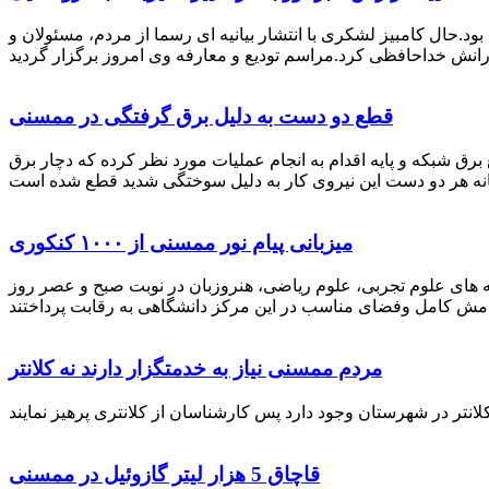
رستان ممسنی بود.حال کامبیز لشکری با انتشار بیانیه ای رسما از مردم، مسئولان و
قطع دو دست به دلیل برق گرفتگی در ممسنی
 برق شبکه و پایه اقدام به انجام عملیات مورد نظر کرده که دچار برق
میزبانی پیام نور ممسنی از ۱۰۰۰ کنکوری
 خصوص برگزاری کنکور سراسری اظهار داشت: 1000 نفر از داوطلبان در رشته های علوم تجربی، علوم ریاضی، هنروزبان در نوبت صبح و عصر روز
مردم ممسنی نیاز به خدمتگزار دارند نه کلانتر
قاچاق 5 هزار لیتر گازوئیل در ممسنی