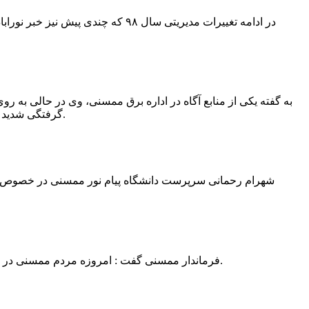
در ادامه تغییرات مدیریتی سال ۹۸ 
به گفته یکی از منابع آگاه در اداره برق ممسنی، وی در حالی به روی
گرفتگی شدید شد و جهت درمان به شیراز انتقال یافت.به گفته این منبع آگاه ؛ متاسفانه هر دو دست این نیروی کار به دلیل سوختگی شدید قطع شده است.
فرماندار ممسنی گفت : امروزه مردم ممسنی در ادارات شهرستان نیاز به کارشناس و خدمتگزار دارند و به اندازه کافی کلانتر در شهرستان وجود دارد پس کارشناسان از کلانتری پرهیز نمایند.