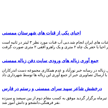
احیای یکی از قنات های شهرستان ممسنی
احیای این قنات به گفته علیرضا ظهیر امامی رئیس کانون کارآفرینی فارس با بهره گیری از دانش و تجربه دکتر مرتضی تفتی پیشکسوت قنات های ایران انجام شد.دبی آب قنات مورد نظر ۳ لیتر در ثانیه است
جمع آوری زباله های ورودی سایت دفن زباله ممسنی
زباله در رسانه خبر نورآباد و عدم همکاری مجموعه دست اندرکاران
درخشش شاعر سپید سرای ممسنی و رستم در فارس
 تیرماه برگزار گردید موفق به کسب مقام دوم از بین سیصد و سیزده
نفر فرهنگی،دانشجو و دانش آموز شد.