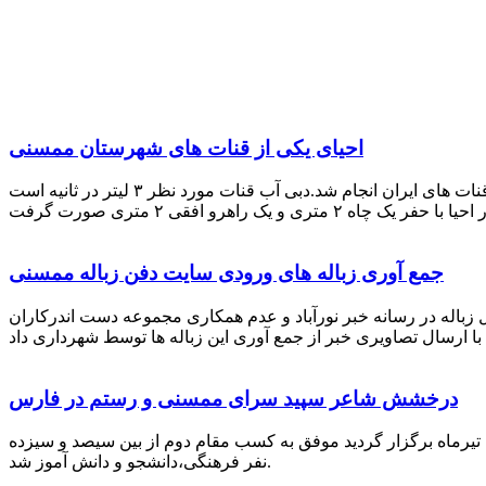
احیای یکی از قنات های شهرستان ممسنی
احیای این قنات به گفته علیرضا ظهیر امامی رئیس کانون کارآفرینی فارس با بهره گیری از دانش و تجربه دکتر مرتضی تفتی پیشکسوت قنات های ایران انجام شد.دبی آب قنات مورد نظر ۳ لیتر در ثانیه است
جمع آوری زباله های ورودی سایت دفن زباله ممسنی
زباله در رسانه خبر نورآباد و عدم همکاری مجموعه دست اندرکاران
درخشش شاعر سپید سرای ممسنی و رستم در فارس
 تیرماه برگزار گردید موفق به کسب مقام دوم از بین سیصد و سیزده
نفر فرهنگی،دانشجو و دانش آموز شد.