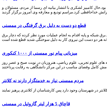
رستان ممسنی بود.حال کامبیز لشکری با انتشار بیانیه ای رسما از مردم، مسئولان و
قطع دو دست به دلیل برق گرفتگی در ممسنی
 برق شبکه و پایه اقدام به انجام عملیات مورد نظر کرده که دچار برق
میزبانی پیام نور ممسنی از ۱۰۰۰ کنکوری
 خصوص برگزاری کنکور سراسری اظهار داشت: 1000 نفر از داوطلبان در رشته های علوم تجربی، علوم ریاضی، هنروزبان در نوبت صبح و عصر روز
مردم ممسنی نیاز به خدمتگزار دارند نه کلانتر
قاچاق 5 هزار لیتر گازوئیل در ممسنی