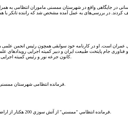
 رسانی در جایگاهی واقع در شهرستان ممسنی ماموران انتظامی به هم
وئیل حمل می‌کرد، توقیف کردند. در بررسی‌های به عمل آمده مشخص شد که راننده ت
ی عمران است. او در کارنامه خود سوابقی همچون رئیس انجمن علمی
ناوری جام پایتخت طبیعت ایران و دبیر کمیته اجرایی رویدادهای علمی
کانون جرعه نور و رئیس کمیته اجرایی اولین دوره مسابقات ملی و فناوری جام پایتخت طبیعت ایران را دارد.
فرمانده انتظامی شهرستان ممسنی از کشف بیش از 37 کیلوگرم تریاک در یک خودروی ام وی ام خبر داد.
فرمانده انتظامي "ممسني" از آتش سوزي 200 هكتار از اراضي كشاورزي واقع در اطراف روستاي "فهلیان" آن شهرستان خبر داد.