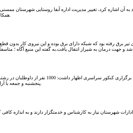
که چندی پیش نیز خبر نوراباد به آن اشاره کرد، تغییر مدیریت اداره آبفا روستایی شه
همکارانش خداحافظی کرد.مراسم تودیع و معارفه وی امروز برگزار گردید.
 تیر برق رفته بود که شبکه دارای برق بوده و این نیروی کار بدون قطع
شهرام رحمانی سرپرست دانشگاه پیام نور ممسنی در
پنجشنبه و جمعه با آرامش کامل وفضای مناسب در این مرکز دانشگاهی به رقابت پرداختند.