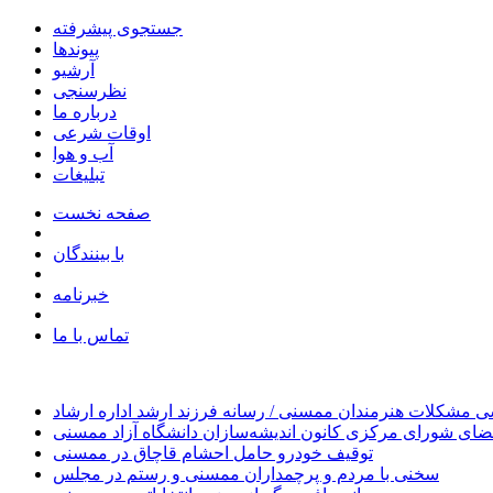
جستجوی پیشرفته
پیوندها
آرشیو
نظرسنجی
درباره ما
اوقات شرعی
آب و هوا
تبلیغات
صفحه نخست
با بینندگان
خبرنامه
تماس با ما
 مشکلات هنرمندان ممسنی / رسانه فرزند ارشد اداره ارشاد
ای شورای مرکزی کانون اندیشه‌سازان دانشگاه آزاد ممسنی
توقیف خودرو حامل احشام قاچاق در ممسنی
سخنی با مردم و پرچمداران ممسنی و رستم در مجلس