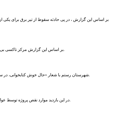
بر اساس این گزارش ، در پی حادثه سقوط از تیر برق برای یکی از
بر اساس این گزارش مرکز تاکسی بی سیم ممسنی به دلیل نداشتن پروانه ی کسب به استناد ماده ی ۲۷ و ۲۸ قانون نظام صنفی با دستور مقام قضایی تا اطلاع ثانوی پلمپ گردید.
شهرستان رستم با شعار «حال خوش کتابخوانی، در سرزمین زرد طلایی رستم» و هماهنگی و همکاری همه دستگاه های فرهنگی و مردم آمادگی خود را برای نامزدی پایخت کتاب ایران اعلام کرد.
در این بازدید موارد نقص پروژه توسط عوامل فنی مشخص و جهت رفع نقص برای رسیدن به مرحله تجهیز کتابخانه به مهران ضرغامی واگذار گردید که در اسرع وقت کار تحویل گردد.