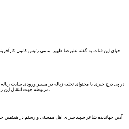
در پی درج خبری با محتوای تخلیه زباله در مسیر ورودی سایت زبال
مربوطه جهت انتقال این زباله ها توسط لودر به سایت و دفن آنها، سید مهدی حسینی دهیار چمگل با ارسال تصاویری خبر از جمع آوری این زباله ها توسط شهرداری داد.
آذین جهاندیده شاعر سپید سرای اهل ممسنی و رستم در هفتمین جشنو