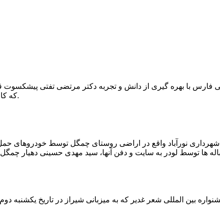
که کار احیا با حفر یک چاه ۲ متری و یک راهرو افقی ۲ متری صورت گرفت.
ه شهرداری نورآباد واقع در اراضی روستای چمگل توسط خودروهای حمل 
اره بین المللی شعر غدیر که به میزبانی شیراز در تاریخ یکشنبه دوم