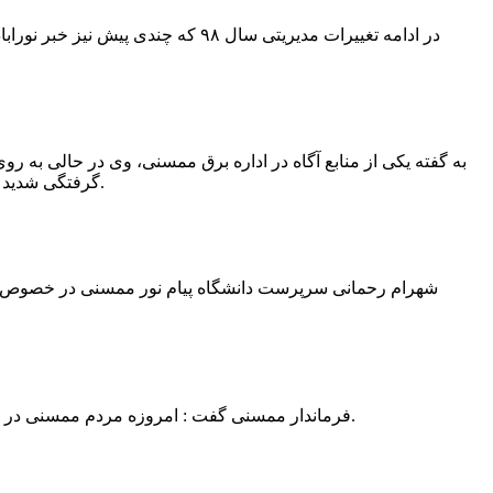
در ادامه تغییرات مدیریتی سال ۹۸ 
به گفته یکی از منابع آگاه در اداره برق ممسنی، وی در حالی به روی
گرفتگی شدید شد و جهت درمان به شیراز انتقال یافت.به گفته این منبع آگاه ؛ متاسفانه هر دو دست این نیروی کار به دلیل سوختگی شدید قطع شده است.
فرماندار ممسنی گفت : امروزه مردم ممسنی در ادارات شهرستان نیاز به کارشناس و خدمتگزار دارند و به اندازه کافی کلانتر در شهرستان وجود دارد پس کارشناسان از کلانتری پرهیز نمایند.