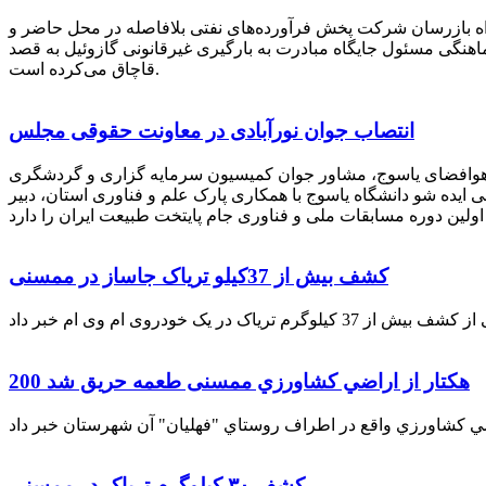
راه بازرسان شرکت پخش فرآورده‌های نفتی بلافاصله در محل حاضر و
انکر با هماهنگی مسئول جایگاه مبادرت به بارگیری غیرقانونی گازوئیل به قصد
قاچاق می‌کرده است.
انتصاب جوان نورآبادی در معاونت حقوقی مجلس
 هوافضای یاسوج، مشاور جوان کمیسیون سرمایه گزاری و گردشگری
 ایده شو دانشگاه یاسوج با همکاری پارک علم و فناوری استان، دبیر
کشف بیش از 37کیلو تریاک جاساز در ممسنی
200 هكتار از اراضي كشاورزي ممسنی طعمه حریق شد
کشف ۳۰ کیلوگرم تریاک در ممسنی