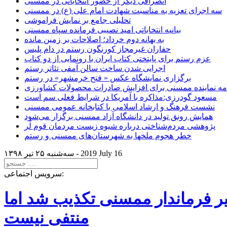
انصرافی دیگر از حضور انتخاباتی در ممسنی
سه اجرای تعزیه به مناسبت شهادت امام علی (ع) در ممسنی
تحلیلی جامع بر نمایش فراموشی
بیانیه انتخاباتی امید نصیبی فرمانده سپاه ممسنی
به بهانه دوم خرداد؛ اصلاحات بر زمین مانده
حفاران غیرمجاز کورنگون رستم در دام پلیس
عزم رستم برای پایتختی کتاب ایران با رونمایی از دو کتاب
اجرایی شدن ساخت سالن آمفی تئاتر رستم
برگزاری نمایشگاه عکس « فتح خرمشهر» در رستم
امه نماینده ممسنی برای افزایش صادرات محصولات کشاورزی
مسعود گودرزی:مذاکره با آمریکا در شرایط فعلی سم است
نشست فرهنگ و ارشاد اسلامی با کتابخانه عمومی ممسنی
همایش رونق تولید در دانشگاه آزاد ممسنی برگزار می‌شود
پژوهشی مردم‌شناختی درباره شیوه زیست مردمان قوم لُر
خطر هجوم ملخها به شهرستان‌های ممسنی و رستم
2019 July 16
سه‌شنبه ۲۵ تير ۱۳۹۸ -
سرویس اجتماعی:
یر فرماندار ممسنی تکذیب شد اما
منتفی نیست