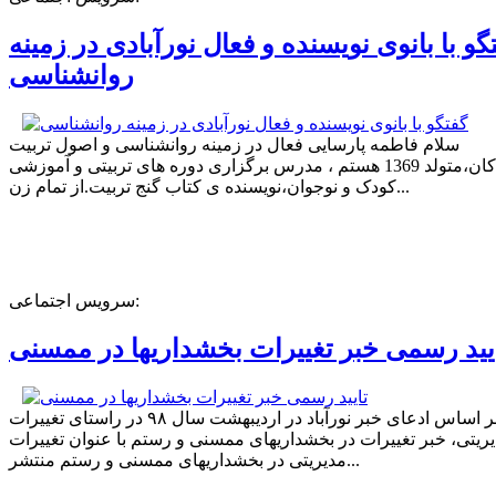
گو با بانوی نویسنده و فعال نورآبادی در زمینه
روانشناسی
سلام فاطمه پارسایی فعال در زمینه روانشناسی و اصول تربیت
کودکان،متولد 1369 هستم ، مدرس برگزاری دوره های تربیتی و آموزشی
کودک و نوجوان،نویسنده ی کتاب گنج تربیت.از تمام زن...
سرویس اجتماعی:
یید رسمی خبر تغییرات بخشداریها در ممسنی
بر اساس ادعای خبر نورآباد در اردیبهشت سال ۹۸ در راستای تغییرات
ریتی، خبر تغییرات در بخشداریهای ممسنی و رستم با عنوان تغییرات
مدیریتی در بخشداریهای ممسنی و رستم منتشر...