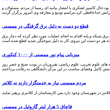
رستان ممسنی بود.حال کامبیز لشکری با انتشار بیانیه ای رسما از مردم، مسئولان و
قطع دو دست به دلیل برق گرفتگی در ممسنی
 برق شبکه و پایه اقدام به انجام عملیات مورد نظر کرده که دچار برق
میزبانی پیام نور ممسنی از ۱۰۰۰ کنکوری
 خصوص برگزاری کنکور سراسری اظهار داشت: 1000 نفر از داوطلبان در رشته های علوم تجربی، علوم ریاضی، هنروزبان در نوبت صبح و عصر روز
مردم ممسنی نیاز به خدمتگزار دارند نه کلانتر
قاچاق 5 هزار لیتر گازوئیل در ممسنی