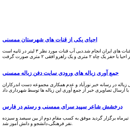
احیای یکی از قنات های شهرستان ممسنی
احیای این قنات به گفته علیرضا ظهیر امامی رئیس کانون کارآفرینی فارس با بهره گیری از دانش و تجربه دکتر مرتضی تفتی پیشکسوت قنات های ایران انجام شد.دبی آب قنات مورد نظر ۳ لیتر در ثانیه است
جمع آوری زباله های ورودی سایت دفن زباله ممسنی
زباله در رسانه خبر نورآباد و عدم همکاری مجموعه دست اندرکاران
درخشش شاعر سپید سرای ممسنی و رستم در فارس
 تیرماه برگزار گردید موفق به کسب مقام دوم از بین سیصد و سیزده
نفر فرهنگی،دانشجو و دانش آموز شد.