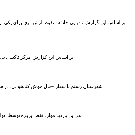
بر اساس این گزارش ، در پی حادثه سقوط از تیر برق برای یکی از
بر اساس این گزارش مرکز تاکسی بی سیم ممسنی به دلیل نداشتن پروانه ی کسب به استناد ماده ی ۲۷ و ۲۸ قانون نظام صنفی با دستور مقام قضایی تا اطلاع ثانوی پلمپ گردید.
شهرستان رستم با شعار «حال خوش کتابخوانی، در سرزمین زرد طلایی رستم» و هماهنگی و همکاری همه دستگاه های فرهنگی و مردم آمادگی خود را برای نامزدی پایخت کتاب ایران اعلام کرد.
در این بازدید موارد نقص پروژه توسط عوامل فنی مشخص و جهت رفع نقص برای رسیدن به مرحله تجهیز کتابخانه به مهران ضرغامی واگذار گردید که در اسرع وقت کار تحویل گردد.