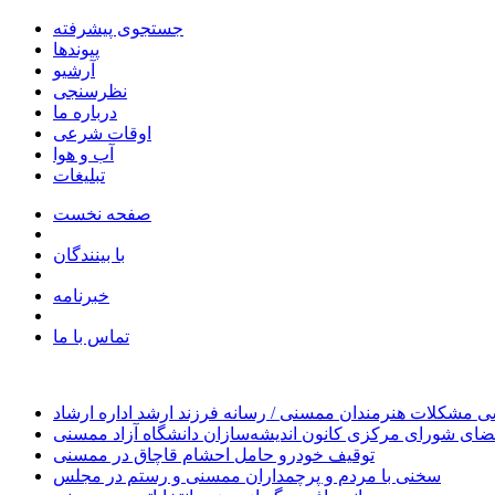
جستجوی پیشرفته
پیوندها
آرشیو
نظرسنجی
درباره ما
اوقات شرعی
آب و هوا
تبلیغات
صفحه نخست
با بینندگان
خبرنامه
تماس با ما
 مشکلات هنرمندان ممسنی / رسانه فرزند ارشد اداره ارشاد
ای شورای مرکزی کانون اندیشه‌سازان دانشگاه آزاد ممسنی
توقیف خودرو حامل احشام قاچاق در ممسنی
سخنی با مردم و پرچمداران ممسنی و رستم در مجلس