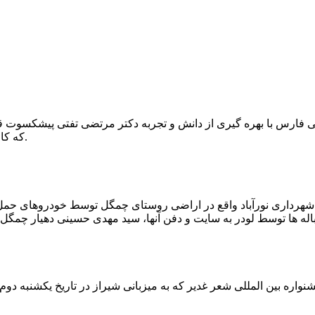
که کار احیا با حفر یک چاه ۲ متری و یک راهرو افقی ۲ متری صورت گرفت.
ه شهرداری نورآباد واقع در اراضی روستای چمگل توسط خودروهای حمل 
اره بین المللی شعر غدیر که به میزبانی شیراز در تاریخ یکشنبه دوم