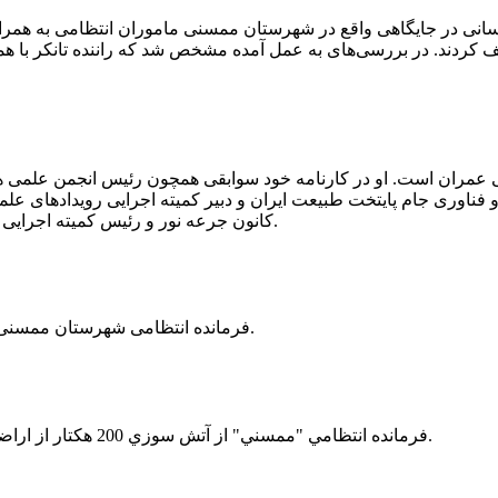
 رسانی در جایگاهی واقع در شهرستان ممسنی ماموران انتظامی به هم
وئیل حمل می‌کرد، توقیف کردند. در بررسی‌های به عمل آمده مشخص شد که راننده ت
ی عمران است. او در کارنامه خود سوابقی همچون رئیس انجمن علمی
ناوری جام پایتخت طبیعت ایران و دبیر کمیته اجرایی رویدادهای علمی
کانون جرعه نور و رئیس کمیته اجرایی اولین دوره مسابقات ملی و فناوری جام پایتخت طبیعت ایران را دارد.
فرمانده انتظامی شهرستان ممسنی از کشف بیش از 37 کیلوگرم تریاک در یک خودروی ام وی ام خبر داد.
فرمانده انتظامي "ممسني" از آتش سوزي 200 هكتار از اراضي كشاورزي واقع در اطراف روستاي "فهلیان" آن شهرستان خبر داد.