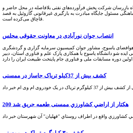
راه بازرسان شرکت پخش فرآورده‌های نفتی بلافاصله در محل حاضر و
انکر با هماهنگی مسئول جایگاه مبادرت به بارگیری غیرقانونی گازوئیل به قصد
قاچاق می‌کرده است.
انتصاب جوان نورآبادی در معاونت حقوقی مجلس
 هوافضای یاسوج، مشاور جوان کمیسیون سرمایه گزاری و گردشگری
 ایده شو دانشگاه یاسوج با همکاری پارک علم و فناوری استان، دبیر
کشف بیش از 37کیلو تریاک جاساز در ممسنی
200 هكتار از اراضي كشاورزي ممسنی طعمه حریق شد
کشف ۳۰ کیلوگرم تریاک در ممسنی