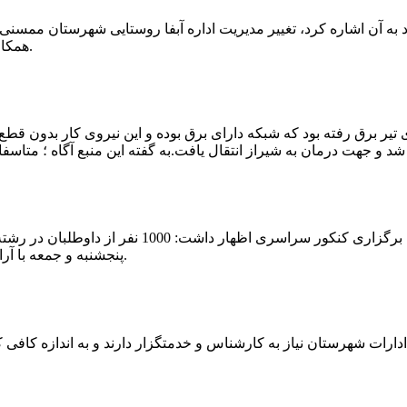
که چندی پیش نیز خبر نوراباد به آن اشاره کرد، تغییر مدیریت اداره آبفا روستایی شه
همکارانش خداحافظی کرد.مراسم تودیع و معارفه وی امروز برگزار گردید.
 تیر برق رفته بود که شبکه دارای برق بوده و این نیروی کار بدون قطع
شهرام رحمانی سرپرست دانشگاه پیام نور ممسنی در
پنجشنبه و جمعه با آرامش کامل وفضای مناسب در این مرکز دانشگاهی به رقابت پرداختند.