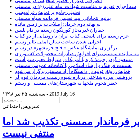
انصرافی دیگر از حضور انتخاباتی در ممسنی
سه اجرای تعزیه به مناسبت شهادت امام علی (ع) در ممسنی
تحلیلی جامع بر نمایش فراموشی
بیانیه انتخاباتی امید نصیبی فرمانده سپاه ممسنی
به بهانه دوم خرداد؛ اصلاحات بر زمین مانده
حفاران غیرمجاز کورنگون رستم در دام پلیس
عزم رستم برای پایتختی کتاب ایران با رونمایی از دو کتاب
اجرایی شدن ساخت سالن آمفی تئاتر رستم
برگزاری نمایشگاه عکس « فتح خرمشهر» در رستم
امه نماینده ممسنی برای افزایش صادرات محصولات کشاورزی
مسعود گودرزی:مذاکره با آمریکا در شرایط فعلی سم است
نشست فرهنگ و ارشاد اسلامی با کتابخانه عمومی ممسنی
همایش رونق تولید در دانشگاه آزاد ممسنی برگزار می‌شود
پژوهشی مردم‌شناختی درباره شیوه زیست مردمان قوم لُر
خطر هجوم ملخها به شهرستان‌های ممسنی و رستم
2019 July 16
سه‌شنبه ۲۵ تير ۱۳۹۸ -
سرویس اجتماعی:
یر فرماندار ممسنی تکذیب شد اما
منتفی نیست