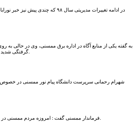
در ادامه تغییرات مدیریتی سال ۹۸ 
به گفته یکی از منابع آگاه در اداره برق ممسنی، وی در حالی به روی
گرفتگی شدید شد و جهت درمان به شیراز انتقال یافت.به گفته این منبع آگاه ؛ متاسفانه هر دو دست این نیروی کار به دلیل سوختگی شدید قطع شده است.
فرماندار ممسنی گفت : امروزه مردم ممسنی در ادارات شهرستان نیاز به کارشناس و خدمتگزار دارند و به اندازه کافی کلانتر در شهرستان وجود دارد پس کارشناسان از کلانتری پرهیز نمایند.