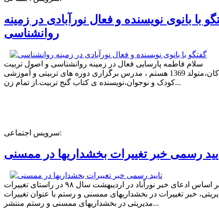
گو با بانوی نویسنده و فعال نورآبادی در زمینه
روانشناسی
سلام فاطمه پارسایی فعال در زمینه روانشناسی و اصول تربیت
کودکان،متولد 1369 هستم ، مدرس برگزاری دوره های تربیتی و آموزشی
کودک و نوجوان،نویسنده ی کتاب گنج تربیت.از تمام زن...
سرویس اجتماعی:
یید رسمی خبر تغییرات بخشداریها در ممسنی
بر اساس ادعای خبر نورآباد در اردیبهشت سال ۹۸ در راستای تغییرات
ریتی، خبر تغییرات در بخشداریهای ممسنی و رستم با عنوان تغییرات
مدیریتی در بخشداریهای ممسنی و رستم منتشر...