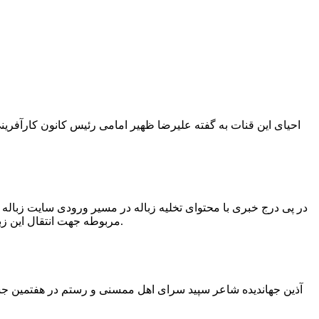
در پی درج خبری با محتوای تخلیه زباله در مسیر ورودی سایت زبال
مربوطه جهت انتقال این زباله ها توسط لودر به سایت و دفن آنها، سید مهدی حسینی دهیار چمگل با ارسال تصاویری خبر از جمع آوری این زباله ها توسط شهرداری داد.
آذین جهاندیده شاعر سپید سرای اهل ممسنی و رستم در هفتمین جشنو