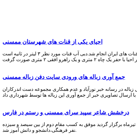
احیای یکی از قنات های شهرستان ممسنی
احیای این قنات به گفته علیرضا ظهیر امامی رئیس کانون کارآفرینی فارس با بهره گیری از دانش و تجربه دکتر مرتضی تفتی پیشکسوت قنات های ایران انجام شد.دبی آب قنات مورد نظر ۳ لیتر در ثانیه است
جمع آوری زباله های ورودی سایت دفن زباله ممسنی
زباله در رسانه خبر نورآباد و عدم همکاری مجموعه دست اندرکاران
درخشش شاعر سپید سرای ممسنی و رستم در فارس
 تیرماه برگزار گردید موفق به کسب مقام دوم از بین سیصد و سیزده
نفر فرهنگی،دانشجو و دانش آموز شد.