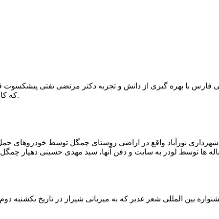
که کار احیا با حفر یک چاه ۲ متری و یک راهرو افقی ۲ متری صورت گرفت.
ه شهرداری نورآباد واقع در اراضی روستای چمگل توسط خودروهای حمل 
اره بین المللی شعر غدیر که به میزبانی شیراز در تاریخ یکشنبه دوم