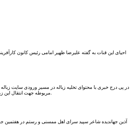
در پی درج خبری با محتوای تخلیه زباله در مسیر ورودی سایت زبال
مربوطه جهت انتقال این زباله ها توسط لودر به سایت و دفن آنها، سید مهدی حسینی دهیار چمگل با ارسال تصاویری خبر از جمع آوری این زباله ها توسط شهرداری داد.
آذین جهاندیده شاعر سپید سرای اهل ممسنی و رستم در هفتمین جشنو