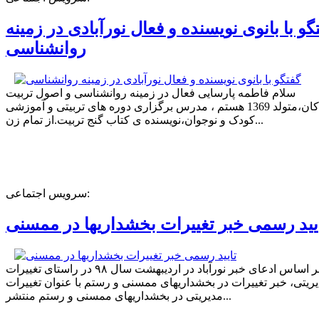
گو با بانوی نویسنده و فعال نورآبادی در زمینه
روانشناسی
سلام فاطمه پارسایی فعال در زمینه روانشناسی و اصول تربیت
کودکان،متولد 1369 هستم ، مدرس برگزاری دوره های تربیتی و آموزشی
کودک و نوجوان،نویسنده ی کتاب گنج تربیت.از تمام زن...
سرویس اجتماعی:
یید رسمی خبر تغییرات بخشداریها در ممسنی
بر اساس ادعای خبر نورآباد در اردیبهشت سال ۹۸ در راستای تغییرات
ریتی، خبر تغییرات در بخشداریهای ممسنی و رستم با عنوان تغییرات
مدیریتی در بخشداریهای ممسنی و رستم منتشر...