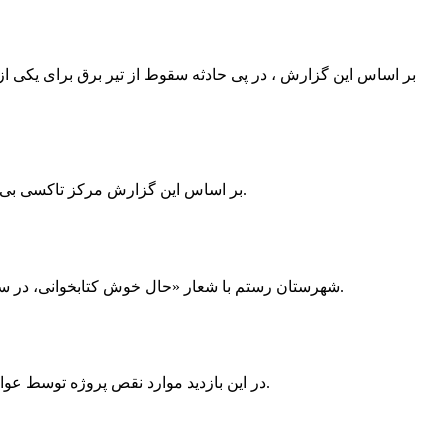
بر اساس این گزارش ، در پی حادثه سقوط از تیر برق برای یکی از
بر اساس این گزارش مرکز تاکسی بی سیم ممسنی به دلیل نداشتن پروانه ی کسب به استناد ماده ی ۲۷ و ۲۸ قانون نظام صنفی با دستور مقام قضایی تا اطلاع ثانوی پلمپ گردید.
شهرستان رستم با شعار «حال خوش کتابخوانی، در سرزمین زرد طلایی رستم» و هماهنگی و همکاری همه دستگاه های فرهنگی و مردم آمادگی خود را برای نامزدی پایخت کتاب ایران اعلام کرد.
در این بازدید موارد نقص پروژه توسط عوامل فنی مشخص و جهت رفع نقص برای رسیدن به مرحله تجهیز کتابخانه به مهران ضرغامی واگذار گردید که در اسرع وقت کار تحویل گردد.