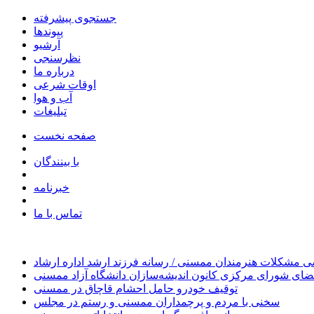
جستجوی پیشرفته
پیوندها
آرشیو
نظرسنجی
درباره ما
اوقات شرعی
آب و هوا
تبلیغات
صفحه نخست
با بینندگان
خبرنامه
تماس با ما
 مشکلات هنرمندان ممسنی / رسانه فرزند ارشد اداره ارشاد
ای شورای مرکزی کانون اندیشه‌سازان دانشگاه آزاد ممسنی
توقیف خودرو حامل احشام قاچاق در ممسنی
سخنی با مردم و پرچمداران ممسنی و رستم در مجلس