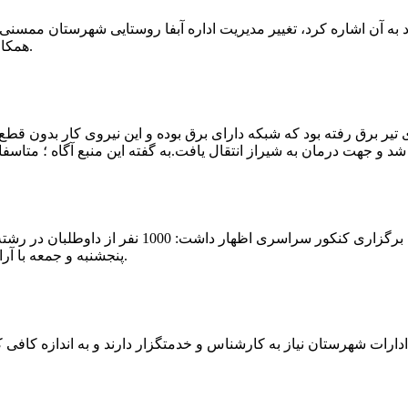
که چندی پیش نیز خبر نوراباد به آن اشاره کرد، تغییر مدیریت اداره آبفا روستایی شه
همکارانش خداحافظی کرد.مراسم تودیع و معارفه وی امروز برگزار گردید.
 تیر برق رفته بود که شبکه دارای برق بوده و این نیروی کار بدون قطع
شهرام رحمانی سرپرست دانشگاه پیام نور ممسنی در
پنجشنبه و جمعه با آرامش کامل وفضای مناسب در این مرکز دانشگاهی به رقابت پرداختند.