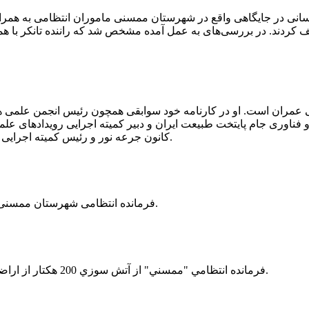
 رسانی در جایگاهی واقع در شهرستان ممسنی ماموران انتظامی به هم
وئیل حمل می‌کرد، توقیف کردند. در بررسی‌های به عمل آمده مشخص شد که راننده ت
ی عمران است. او در کارنامه خود سوابقی همچون رئیس انجمن علمی
ناوری جام پایتخت طبیعت ایران و دبیر کمیته اجرایی رویدادهای علمی
کانون جرعه نور و رئیس کمیته اجرایی اولین دوره مسابقات ملی و فناوری جام پایتخت طبیعت ایران را دارد.
فرمانده انتظامی شهرستان ممسنی از کشف بیش از 37 کیلوگرم تریاک در یک خودروی ام وی ام خبر داد.
فرمانده انتظامي "ممسني" از آتش سوزي 200 هكتار از اراضي كشاورزي واقع در اطراف روستاي "فهلیان" آن شهرستان خبر داد.