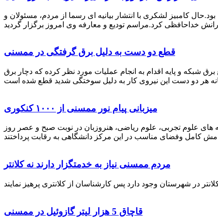
رستان ممسنی بود.حال کامبیز لشکری با انتشار بیانیه ای رسما از مردم، مسئولان و
قطع دو دست به دلیل برق گرفتگی در ممسنی
 برق شبکه و پایه اقدام به انجام عملیات مورد نظر کرده که دچار برق
میزبانی پیام نور ممسنی از ۱۰۰۰ کنکوری
 خصوص برگزاری کنکور سراسری اظهار داشت: 1000 نفر از داوطلبان در رشته های علوم تجربی، علوم ریاضی، هنروزبان در نوبت صبح و عصر روز
مردم ممسنی نیاز به خدمتگزار دارند نه کلانتر
قاچاق 5 هزار لیتر گازوئیل در ممسنی