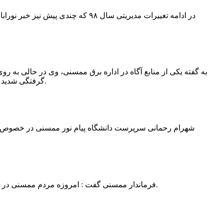
در ادامه تغییرات مدیریتی سال ۹۸ 
به گفته یکی از منابع آگاه در اداره برق ممسنی، وی در حالی به روی
گرفتگی شدید شد و جهت درمان به شیراز انتقال یافت.به گفته این منبع آگاه ؛ متاسفانه هر دو دست این نیروی کار به دلیل سوختگی شدید قطع شده است.
فرماندار ممسنی گفت : امروزه مردم ممسنی در ادارات شهرستان نیاز به کارشناس و خدمتگزار دارند و به اندازه کافی کلانتر در شهرستان وجود دارد پس کارشناسان از کلانتری پرهیز نمایند.