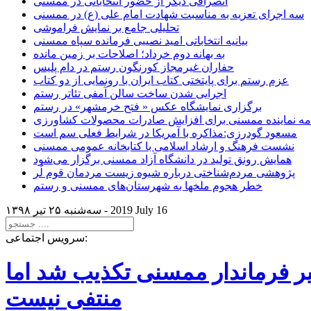
انصرافی دیگر از حضور انتخاباتی در ممسنی
سه اجرای تعزیه به مناسبت شهادت امام علی (ع) در ممسنی
تحلیلی جامع بر نمایش فراموشی
بیانیه انتخاباتی امید نصیبی فرمانده سپاه ممسنی
به بهانه دوم خرداد؛ اصلاحات بر زمین مانده
حفاران غیرمجاز کورنگون رستم در دام پلیس
عزم رستم برای پایتختی کتاب ایران با رونمایی از دو کتاب
اجرایی شدن ساخت سالن آمفی تئاتر رستم
برگزاری نمایشگاه عکس « فتح خرمشهر» در رستم
امه نماینده ممسنی برای افزایش صادرات محصولات کشاورزی
مسعود گودرزی:مذاکره با آمریکا در شرایط فعلی سم است
نشست فرهنگ و ارشاد اسلامی با کتابخانه عمومی ممسنی
همایش رونق تولید در دانشگاه آزاد ممسنی برگزار می‌شود
پژوهشی مردم‌شناختی درباره شیوه زیست مردمان قوم لُر
خطر هجوم ملخها به شهرستان‌های ممسنی و رستم
2019 July 16
سه‌شنبه ۲۵ تير ۱۳۹۸ -
سرویس اجتماعی:
یر فرماندار ممسنی تکذیب شد اما
منتفی نیست