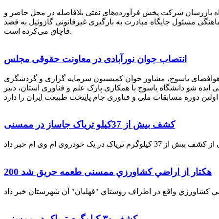
راه بازرسان شرکت پخش فرآورده‌های نفتی بلافاصله در محل حاضر و
انکر با هماهنگی مسئول جایگاه مبادرت به بارگیری غیرقانونی گازوئیل به قصد
قاچاق می‌کرده است.
انتصاب جوان نورآبادی در معاونت حقوقی مجلس
 هوافضای یاسوج، مشاور جوان کمیسیون سرمایه گزاری و گردشگری
 ایده شو دانشگاه یاسوج با همکاری پارک علم و فناوری استان، دبیر
کشف بیش از 37کیلو تریاک جاساز در ممسنی
200 هكتار از اراضي كشاورزي ممسنی طعمه حریق شد
کشف ۳۰ کیلوگرم تریاک در ممسنی