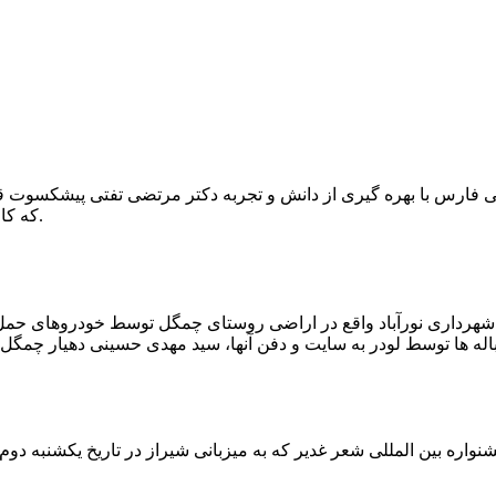
که کار احیا با حفر یک چاه ۲ متری و یک راهرو افقی ۲ متری صورت گرفت.
ه شهرداری نورآباد واقع در اراضی روستای چمگل توسط خودروهای حمل 
اره بین المللی شعر غدیر که به میزبانی شیراز در تاریخ یکشنبه دوم