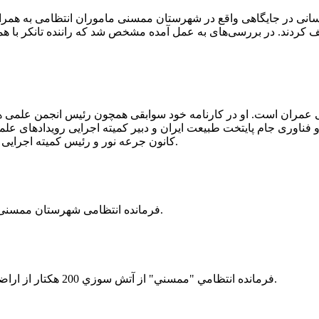
 رسانی در جایگاهی واقع در شهرستان ممسنی ماموران انتظامی به هم
وئیل حمل می‌کرد، توقیف کردند. در بررسی‌های به عمل آمده مشخص شد که راننده ت
ی عمران است. او در کارنامه خود سوابقی همچون رئیس انجمن علمی
ناوری جام پایتخت طبیعت ایران و دبیر کمیته اجرایی رویدادهای علمی
کانون جرعه نور و رئیس کمیته اجرایی اولین دوره مسابقات ملی و فناوری جام پایتخت طبیعت ایران را دارد.
فرمانده انتظامی شهرستان ممسنی از کشف بیش از 37 کیلوگرم تریاک در یک خودروی ام وی ام خبر داد.
فرمانده انتظامي "ممسني" از آتش سوزي 200 هكتار از اراضي كشاورزي واقع در اطراف روستاي "فهلیان" آن شهرستان خبر داد.