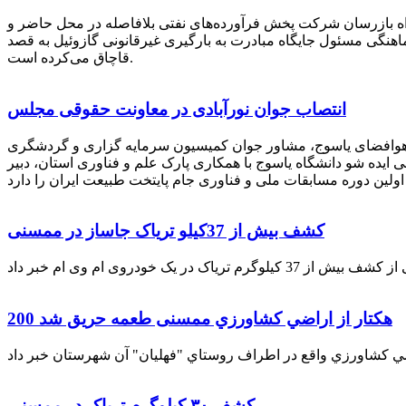
راه بازرسان شرکت پخش فرآورده‌های نفتی بلافاصله در محل حاضر و
انکر با هماهنگی مسئول جایگاه مبادرت به بارگیری غیرقانونی گازوئیل به قصد
قاچاق می‌کرده است.
انتصاب جوان نورآبادی در معاونت حقوقی مجلس
 هوافضای یاسوج، مشاور جوان کمیسیون سرمایه گزاری و گردشگری
 ایده شو دانشگاه یاسوج با همکاری پارک علم و فناوری استان، دبیر
کشف بیش از 37کیلو تریاک جاساز در ممسنی
200 هكتار از اراضي كشاورزي ممسنی طعمه حریق شد
کشف ۳۰ کیلوگرم تریاک در ممسنی