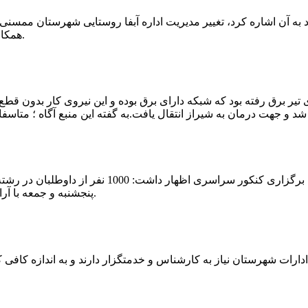
که چندی پیش نیز خبر نوراباد به آن اشاره کرد، تغییر مدیریت اداره آبفا روستایی شه
همکارانش خداحافظی کرد.مراسم تودیع و معارفه وی امروز برگزار گردید.
 تیر برق رفته بود که شبکه دارای برق بوده و این نیروی کار بدون قطع
شهرام رحمانی سرپرست دانشگاه پیام نور ممسنی در
پنجشنبه و جمعه با آرامش کامل وفضای مناسب در این مرکز دانشگاهی به رقابت پرداختند.