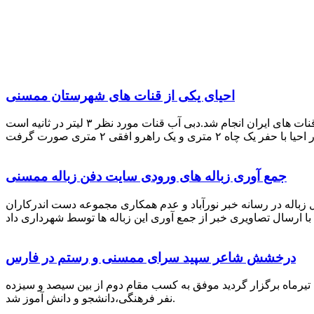
احیای یکی از قنات های شهرستان ممسنی
احیای این قنات به گفته علیرضا ظهیر امامی رئیس کانون کارآفرینی فارس با بهره گیری از دانش و تجربه دکتر مرتضی تفتی پیشکسوت قنات های ایران انجام شد.دبی آب قنات مورد نظر ۳ لیتر در ثانیه است
جمع آوری زباله های ورودی سایت دفن زباله ممسنی
زباله در رسانه خبر نورآباد و عدم همکاری مجموعه دست اندرکاران
درخشش شاعر سپید سرای ممسنی و رستم در فارس
 تیرماه برگزار گردید موفق به کسب مقام دوم از بین سیصد و سیزده
نفر فرهنگی،دانشجو و دانش آموز شد.