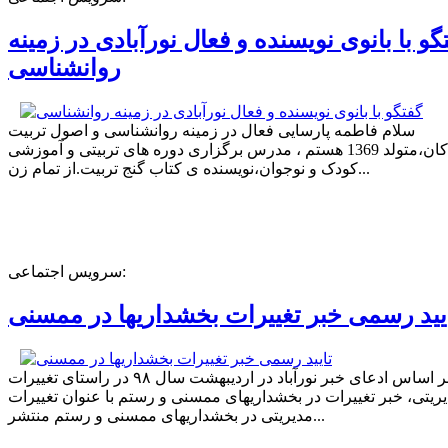
گو با بانوی نویسنده و فعال نورآبادی در زمینه
روانشناسی
سلام فاطمه پارسایی فعال در زمینه روانشناسی و اصول تربیت
کودکان،متولد 1369 هستم ، مدرس برگزاری دوره های تربیتی و آموزشی
کودک و نوجوان،نویسنده ی کتاب گنج تربیت.از تمام زن...
سرویس اجتماعی:
یید رسمی خبر تغییرات بخشداریها در ممسنی
بر اساس ادعای خبر نورآباد در اردیبهشت سال ۹۸ در راستای تغییرات
ریتی، خبر تغییرات در بخشداریهای ممسنی و رستم با عنوان تغییرات
مدیریتی در بخشداریهای ممسنی و رستم منتشر...