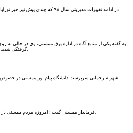
در ادامه تغییرات مدیریتی سال ۹۸ 
به گفته یکی از منابع آگاه در اداره برق ممسنی، وی در حالی به روی
گرفتگی شدید شد و جهت درمان به شیراز انتقال یافت.به گفته این منبع آگاه ؛ متاسفانه هر دو دست این نیروی کار به دلیل سوختگی شدید قطع شده است.
فرماندار ممسنی گفت : امروزه مردم ممسنی در ادارات شهرستان نیاز به کارشناس و خدمتگزار دارند و به اندازه کافی کلانتر در شهرستان وجود دارد پس کارشناسان از کلانتری پرهیز نمایند.