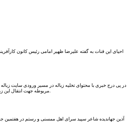
در پی درج خبری با محتوای تخلیه زباله در مسیر ورودی سایت زبال
مربوطه جهت انتقال این زباله ها توسط لودر به سایت و دفن آنها، سید مهدی حسینی دهیار چمگل با ارسال تصاویری خبر از جمع آوری این زباله ها توسط شهرداری داد.
آذین جهاندیده شاعر سپید سرای اهل ممسنی و رستم در هفتمین جشنو