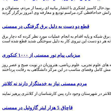
رستان ممسنی بود.حال کامبیز لشکری با انتشار بیانیه ای رسما از مردم، مسئولان و
قطع دو دست به دلیل برق گرفتگی در ممسنی
 برق شبکه و پایه اقدام به انجام عملیات مورد نظر کرده که دچار برق
میزبانی پیام نور ممسنی از ۱۰۰۰ کنکوری
 خصوص برگزاری کنکور سراسری اظهار داشت: 1000 نفر از داوطلبان در رشته های علوم تجربی، علوم ریاضی، هنروزبان در نوبت صبح و عصر روز
مردم ممسنی نیاز به خدمتگزار دارند نه کلانتر
قاچاق 5 هزار لیتر گازوئیل در ممسنی