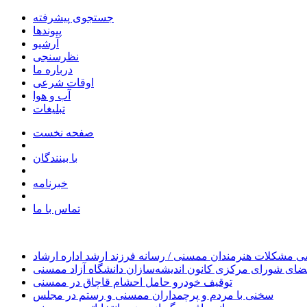
جستجوی پیشرفته
پیوندها
آرشیو
نظرسنجی
درباره ما
اوقات شرعی
آب و هوا
تبلیغات
صفحه نخست
با بینندگان
خبرنامه
تماس با ما
 مشکلات هنرمندان ممسنی / رسانه فرزند ارشد اداره ارشاد
ای شورای مرکزی کانون اندیشه‌سازان دانشگاه آزاد ممسنی
توقیف خودرو حامل احشام قاچاق در ممسنی
سخنی با مردم و پرچمداران ممسنی و رستم در مجلس