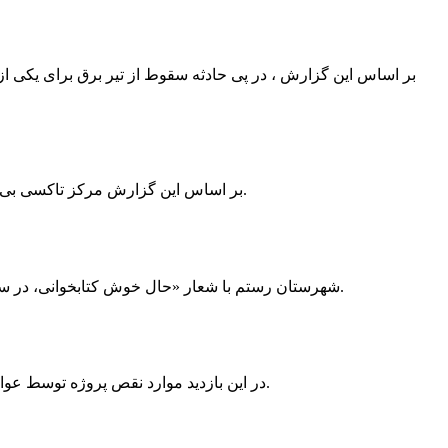
بر اساس این گزارش ، در پی حادثه سقوط از تیر برق برای یکی از
بر اساس این گزارش مرکز تاکسی بی سیم ممسنی به دلیل نداشتن پروانه ی کسب به استناد ماده ی ۲۷ و ۲۸ قانون نظام صنفی با دستور مقام قضایی تا اطلاع ثانوی پلمپ گردید.
شهرستان رستم با شعار «حال خوش کتابخوانی، در سرزمین زرد طلایی رستم» و هماهنگی و همکاری همه دستگاه های فرهنگی و مردم آمادگی خود را برای نامزدی پایخت کتاب ایران اعلام کرد.
در این بازدید موارد نقص پروژه توسط عوامل فنی مشخص و جهت رفع نقص برای رسیدن به مرحله تجهیز کتابخانه به مهران ضرغامی واگذار گردید که در اسرع وقت کار تحویل گردد.