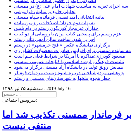
انصرافی دیگر از حضور انتخاباتی در ممسنی
سه اجرای تعزیه به مناسبت شهادت امام علی (ع) در ممسنی
تحلیلی جامع بر نمایش فراموشی
بیانیه انتخاباتی امید نصیبی فرمانده سپاه ممسنی
به بهانه دوم خرداد؛ اصلاحات بر زمین مانده
حفاران غیرمجاز کورنگون رستم در دام پلیس
عزم رستم برای پایتختی کتاب ایران با رونمایی از دو کتاب
اجرایی شدن ساخت سالن آمفی تئاتر رستم
برگزاری نمایشگاه عکس « فتح خرمشهر» در رستم
امه نماینده ممسنی برای افزایش صادرات محصولات کشاورزی
مسعود گودرزی:مذاکره با آمریکا در شرایط فعلی سم است
نشست فرهنگ و ارشاد اسلامی با کتابخانه عمومی ممسنی
همایش رونق تولید در دانشگاه آزاد ممسنی برگزار می‌شود
پژوهشی مردم‌شناختی درباره شیوه زیست مردمان قوم لُر
خطر هجوم ملخها به شهرستان‌های ممسنی و رستم
2019 July 16
سه‌شنبه ۲۵ تير ۱۳۹۸ -
سرویس اجتماعی:
یر فرماندار ممسنی تکذیب شد اما
منتفی نیست