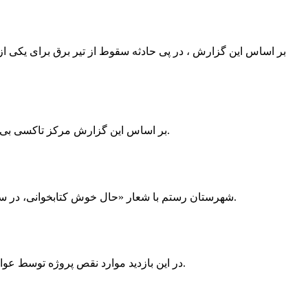
بر اساس این گزارش ، در پی حادثه سقوط از تیر برق برای یکی از
بر اساس این گزارش مرکز تاکسی بی سیم ممسنی به دلیل نداشتن پروانه ی کسب به استناد ماده ی ۲۷ و ۲۸ قانون نظام صنفی با دستور مقام قضایی تا اطلاع ثانوی پلمپ گردید.
شهرستان رستم با شعار «حال خوش کتابخوانی، در سرزمین زرد طلایی رستم» و هماهنگی و همکاری همه دستگاه های فرهنگی و مردم آمادگی خود را برای نامزدی پایخت کتاب ایران اعلام کرد.
در این بازدید موارد نقص پروژه توسط عوامل فنی مشخص و جهت رفع نقص برای رسیدن به مرحله تجهیز کتابخانه به مهران ضرغامی واگذار گردید که در اسرع وقت کار تحویل گردد.