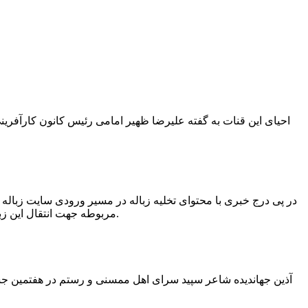
در پی درج خبری با محتوای تخلیه زباله در مسیر ورودی سایت زبال
مربوطه جهت انتقال این زباله ها توسط لودر به سایت و دفن آنها، سید مهدی حسینی دهیار چمگل با ارسال تصاویری خبر از جمع آوری این زباله ها توسط شهرداری داد.
آذین جهاندیده شاعر سپید سرای اهل ممسنی و رستم در هفتمین جشنو