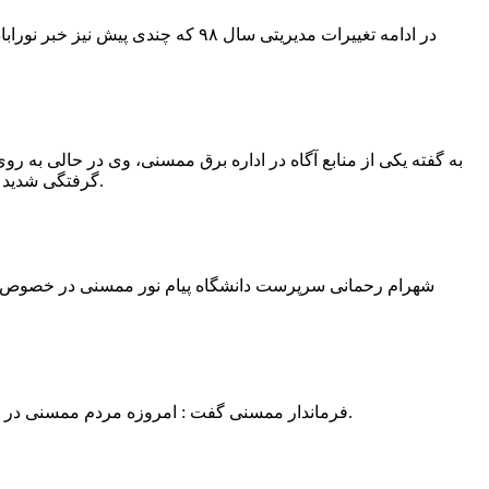
در ادامه تغییرات مدیریتی سال ۹۸ 
به گفته یکی از منابع آگاه در اداره برق ممسنی، وی در حالی به روی
گرفتگی شدید شد و جهت درمان به شیراز انتقال یافت.به گفته این منبع آگاه ؛ متاسفانه هر دو دست این نیروی کار به دلیل سوختگی شدید قطع شده است.
فرماندار ممسنی گفت : امروزه مردم ممسنی در ادارات شهرستان نیاز به کارشناس و خدمتگزار دارند و به اندازه کافی کلانتر در شهرستان وجود دارد پس کارشناسان از کلانتری پرهیز نمایند.