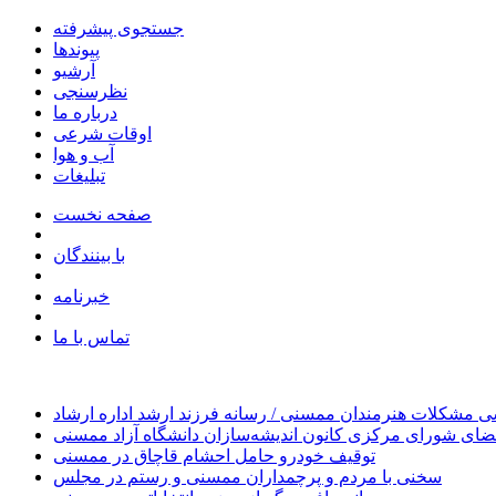
جستجوی پیشرفته
پیوندها
آرشیو
نظرسنجی
درباره ما
اوقات شرعی
آب و هوا
تبلیغات
صفحه نخست
با بینندگان
خبرنامه
تماس با ما
 مشکلات هنرمندان ممسنی / رسانه فرزند ارشد اداره ارشاد
ای شورای مرکزی کانون اندیشه‌سازان دانشگاه آزاد ممسنی
توقیف خودرو حامل احشام قاچاق در ممسنی
سخنی با مردم و پرچمداران ممسنی و رستم در مجلس