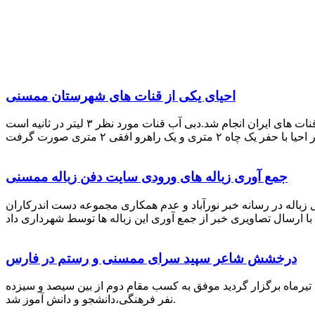
احیای یکی از قنات های شهرستان ممسنی
احیای این قنات به گفته علیرضا ظهیر امامی رئیس کانون کارآفرینی فارس با بهره گیری از دانش و تجربه دکتر مرتضی تفتی پیشکسوت قنات های ایران انجام شد.دبی آب قنات مورد نظر ۳ لیتر در ثانیه است
جمع آوری زباله های ورودی سایت دفن زباله ممسنی
زباله در رسانه خبر نورآباد و عدم همکاری مجموعه دست اندرکاران
درخشش شاعر سپید سرای ممسنی و رستم در فارس
 تیرماه برگزار گردید موفق به کسب مقام دوم از بین سیصد و سیزده
نفر فرهنگی،دانشجو و دانش آموز شد.