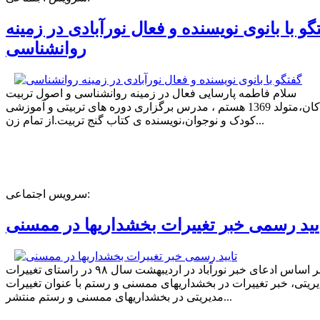
گو با بانوی نویسنده و فعال نورآبادی در زمینه
روانشناسی
سلام فاطمه پارسایی فعال در زمینه روانشناسی و اصول تربیت
کودکان،متولد 1369 هستم ، مدرس برگزاری دوره های تربیتی و آموزشی
کودک و نوجوان،نویسنده ی کتاب گنج تربیت.از تمام زن...
سرویس اجتماعی:
یید رسمی خبر تغییرات بخشداریها در ممسنی
بر اساس ادعای خبر نورآباد در اردیبهشت سال ۹۸ در راستای تغییرات
ریتی، خبر تغییرات در بخشداریهای ممسنی و رستم با عنوان تغییرات
مدیریتی در بخشداریهای ممسنی و رستم منتشر...