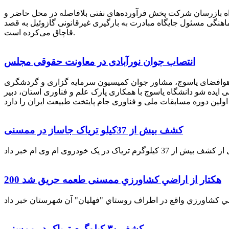
راه بازرسان شرکت پخش فرآورده‌های نفتی بلافاصله در محل حاضر و
انکر با هماهنگی مسئول جایگاه مبادرت به بارگیری غیرقانونی گازوئیل به قصد
قاچاق می‌کرده است.
انتصاب جوان نورآبادی در معاونت حقوقی مجلس
 هوافضای یاسوج، مشاور جوان کمیسیون سرمایه گزاری و گردشگری
 ایده شو دانشگاه یاسوج با همکاری پارک علم و فناوری استان، دبیر
کشف بیش از 37کیلو تریاک جاساز در ممسنی
200 هكتار از اراضي كشاورزي ممسنی طعمه حریق شد
کشف ۳۰ کیلوگرم تریاک در ممسنی