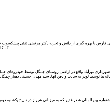
که کار احیا با حفر یک چاه ۲ متری و یک راهرو افقی ۲ متری صورت گرفت.
ه شهرداری نورآباد واقع در اراضی روستای چمگل توسط خودروهای حمل 
اره بین المللی شعر غدیر که به میزبانی شیراز در تاریخ یکشنبه دوم