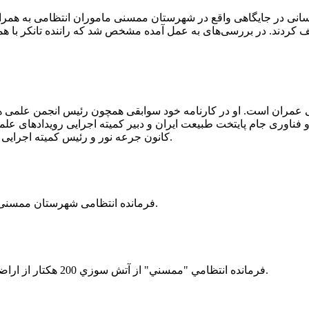
 رسانی در جایگاهی واقع در شهرستان ممسنی ماموران انتظامی به هم
وئیل حمل می‌کرد، توقیف کردند. در بررسی‌های به عمل آمده مشخص شد که راننده ت
ی عمران است. او در کارنامه خود سوابقی همچون رئیس انجمن علمی
ناوری جام پایتخت طبیعت ایران و دبیر کمیته اجرایی رویدادهای علمی
کانون جرعه نور و رئیس کمیته اجرایی اولین دوره مسابقات ملی و فناوری جام پایتخت طبیعت ایران را دارد.
فرمانده انتظامی شهرستان ممسنی از کشف بیش از 37 کیلوگرم تریاک در یک خودروی ام وی ام خبر داد.
فرمانده انتظامي "ممسني" از آتش سوزي 200 هكتار از اراضي كشاورزي واقع در اطراف روستاي "فهلیان" آن شهرستان خبر داد.