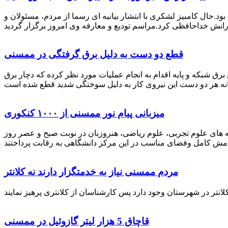
رستان ممسنی بود.حال کامبیز لشکری با انتشار بیانیه ای رسما از مردم، مسئولان و
قطع دو دست به دلیل برق گرفتگی در ممسنی
 برق شبکه و پایه اقدام به انجام عملیات مورد نظر کرده که دچار برق
میزبانی پیام نور ممسنی از ۱۰۰۰ کنکوری
 خصوص برگزاری کنکور سراسری اظهار داشت: 1000 نفر از داوطلبان در رشته های علوم تجربی، علوم ریاضی، هنروزبان در نوبت صبح و عصر روز
مردم ممسنی نیاز به خدمتگزار دارند نه کلانتر
قاچاق 5 هزار لیتر گازوئیل در ممسنی