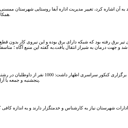
که چندی پیش نیز خبر نوراباد به آن اشاره کرد، تغییر مدیریت اداره آبفا روستایی شه
همکارانش خداحافظی کرد.مراسم تودیع و معارفه وی امروز برگزار گردید.
 تیر برق رفته بود که شبکه دارای برق بوده و این نیروی کار بدون قطع
شهرام رحمانی سرپرست دانشگاه پیام نور ممسنی در
پنجشنبه و جمعه با آرامش کامل وفضای مناسب در این مرکز دانشگاهی به رقابت پرداختند.