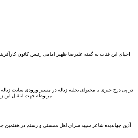
در پی درج خبری با محتوای تخلیه زباله در مسیر ورودی سایت زبال
مربوطه جهت انتقال این زباله ها توسط لودر به سایت و دفن آنها، سید مهدی حسینی دهیار چمگل با ارسال تصاویری خبر از جمع آوری این زباله ها توسط شهرداری داد.
آذین جهاندیده شاعر سپید سرای اهل ممسنی و رستم در هفتمین جشنو