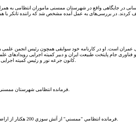
 رسانی در جایگاهی واقع در شهرستان ممسنی ماموران انتظامی به هم
وئیل حمل می‌کرد، توقیف کردند. در بررسی‌های به عمل آمده مشخص شد که راننده ت
ی عمران است. او در کارنامه خود سوابقی همچون رئیس انجمن علمی
ناوری جام پایتخت طبیعت ایران و دبیر کمیته اجرایی رویدادهای علمی
کانون جرعه نور و رئیس کمیته اجرایی اولین دوره مسابقات ملی و فناوری جام پایتخت طبیعت ایران را دارد.
فرمانده انتظامی شهرستان ممسنی از کشف بیش از 37 کیلوگرم تریاک در یک خودروی ام وی ام خبر داد.
فرمانده انتظامي "ممسني" از آتش سوزي 200 هكتار از اراضي كشاورزي واقع در اطراف روستاي "فهلیان" آن شهرستان خبر داد.