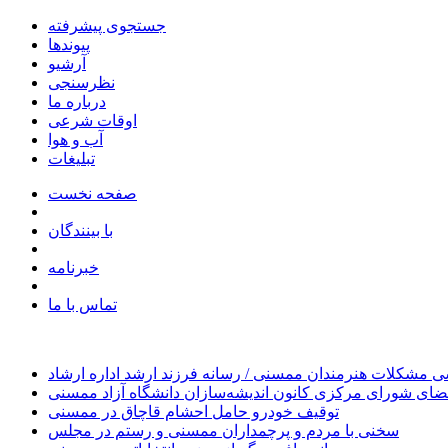
جستجوی پیشرفته
پیوندها
آرشیو
نظرسنجی
درباره ما
اوقات شرعی
آب و هوا
تبلیغات
صفحه نخست
با بینندگان
خبرنامه
تماس با ما
 مشکلات هنرمندان ممسنی / رسانه فرزند ارشد اداره ارشاد
ای شورای مرکزی کانون اندیشه‌سازان دانشگاه آزاد ممسنی
توقیف خودرو حامل احشام قاچاق در ممسنی
سخنی با مردم و پرچمداران ممسنی و رستم در مجلس