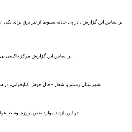
بر اساس این گزارش ، در پی حادثه سقوط از تیر برق برای یکی از
بر اساس این گزارش مرکز تاکسی بی سیم ممسنی به دلیل نداشتن پروانه ی کسب به استناد ماده ی ۲۷ و ۲۸ قانون نظام صنفی با دستور مقام قضایی تا اطلاع ثانوی پلمپ گردید.
شهرستان رستم با شعار «حال خوش کتابخوانی، در سرزمین زرد طلایی رستم» و هماهنگی و همکاری همه دستگاه های فرهنگی و مردم آمادگی خود را برای نامزدی پایخت کتاب ایران اعلام کرد.
در این بازدید موارد نقص پروژه توسط عوامل فنی مشخص و جهت رفع نقص برای رسیدن به مرحله تجهیز کتابخانه به مهران ضرغامی واگذار گردید که در اسرع وقت کار تحویل گردد.