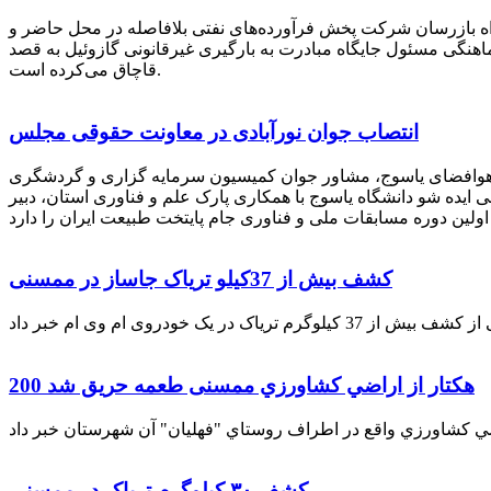
راه بازرسان شرکت پخش فرآورده‌های نفتی بلافاصله در محل حاضر و
انکر با هماهنگی مسئول جایگاه مبادرت به بارگیری غیرقانونی گازوئیل به قصد
قاچاق می‌کرده است.
انتصاب جوان نورآبادی در معاونت حقوقی مجلس
 هوافضای یاسوج، مشاور جوان کمیسیون سرمایه گزاری و گردشگری
 ایده شو دانشگاه یاسوج با همکاری پارک علم و فناوری استان، دبیر
کشف بیش از 37کیلو تریاک جاساز در ممسنی
200 هكتار از اراضي كشاورزي ممسنی طعمه حریق شد
کشف ۳۰ کیلوگرم تریاک در ممسنی