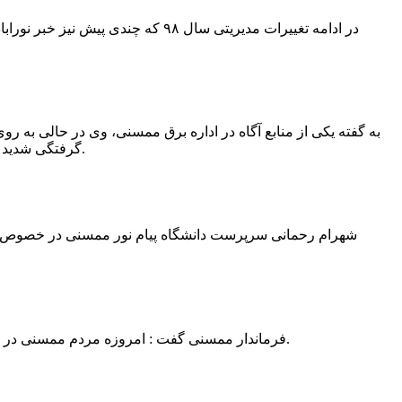
در ادامه تغییرات مدیریتی سال ۹۸ 
به گفته یکی از منابع آگاه در اداره برق ممسنی، وی در حالی به روی
گرفتگی شدید شد و جهت درمان به شیراز انتقال یافت.به گفته این منبع آگاه ؛ متاسفانه هر دو دست این نیروی کار به دلیل سوختگی شدید قطع شده است.
فرماندار ممسنی گفت : امروزه مردم ممسنی در ادارات شهرستان نیاز به کارشناس و خدمتگزار دارند و به اندازه کافی کلانتر در شهرستان وجود دارد پس کارشناسان از کلانتری پرهیز نمایند.