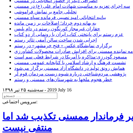
انصرافی دیگر از حضور انتخاباتی در ممسنی
سه اجرای تعزیه به مناسبت شهادت امام علی (ع) در ممسنی
تحلیلی جامع بر نمایش فراموشی
بیانیه انتخاباتی امید نصیبی فرمانده سپاه ممسنی
به بهانه دوم خرداد؛ اصلاحات بر زمین مانده
حفاران غیرمجاز کورنگون رستم در دام پلیس
عزم رستم برای پایتختی کتاب ایران با رونمایی از دو کتاب
اجرایی شدن ساخت سالن آمفی تئاتر رستم
برگزاری نمایشگاه عکس « فتح خرمشهر» در رستم
امه نماینده ممسنی برای افزایش صادرات محصولات کشاورزی
مسعود گودرزی:مذاکره با آمریکا در شرایط فعلی سم است
نشست فرهنگ و ارشاد اسلامی با کتابخانه عمومی ممسنی
همایش رونق تولید در دانشگاه آزاد ممسنی برگزار می‌شود
پژوهشی مردم‌شناختی درباره شیوه زیست مردمان قوم لُر
خطر هجوم ملخها به شهرستان‌های ممسنی و رستم
2019 July 16
سه‌شنبه ۲۵ تير ۱۳۹۸ -
سرویس اجتماعی:
یر فرماندار ممسنی تکذیب شد اما
منتفی نیست