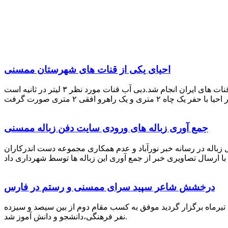
احیای یکی از قنات های شهرستان ممسنی
احیای این قنات به گفته علیرضا ظهیر امامی رئیس کانون کارآفرینی فارس با بهره گیری از دانش و تجربه دکتر مرتضی تفتی پیشکسوت قنات های ایران انجام شد.دبی آب قنات مورد نظر ۳ لیتر در ثانیه است
جمع آوری زباله های ورودی سایت دفن زباله ممسنی
زباله در رسانه خبر نورآباد و عدم همکاری مجموعه دست اندرکاران
درخشش شاعر سپید سرای ممسنی و رستم در فارس
 تیرماه برگزار گردید موفق به کسب مقام دوم از بین سیصد و سیزده
نفر فرهنگی،دانشجو و دانش آموز شد.