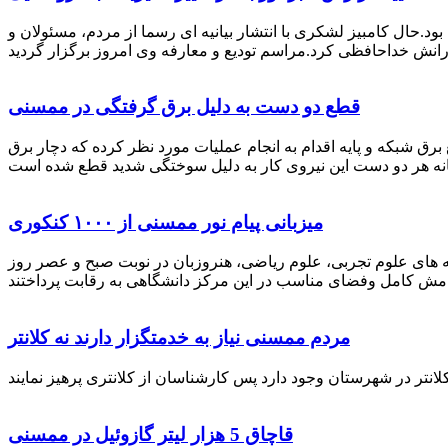
رستان ممسنی بود.حال کامبیز لشکری با انتشار بیانیه ای رسما از مردم، مسئولان و
قطع دو دست به دلیل برق گرفتگی در ممسنی
 برق شبکه و پایه اقدام به انجام عملیات مورد نظر کرده که دچار برق
میزبانی پیام نور ممسنی از ۱۰۰۰ کنکوری
 خصوص برگزاری کنکور سراسری اظهار داشت: 1000 نفر از داوطلبان در رشته های علوم تجربی، علوم ریاضی، هنروزبان در نوبت صبح و عصر روز
مردم ممسنی نیاز به خدمتگزار دارند نه کلانتر
قاچاق 5 هزار لیتر گازوئیل در ممسنی