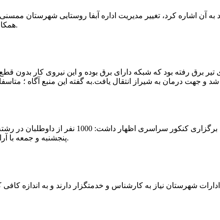
که چندی پیش نیز خبر نوراباد به آن اشاره کرد، تغییر مدیریت اداره آبفا روستایی شه
همکارانش خداحافظی کرد.مراسم تودیع و معارفه وی امروز برگزار گردید.
 تیر برق رفته بود که شبکه دارای برق بوده و این نیروی کار بدون قطع
شهرام رحمانی سرپرست دانشگاه پیام نور ممسنی در
پنجشنبه و جمعه با آرامش کامل وفضای مناسب در این مرکز دانشگاهی به رقابت پرداختند.