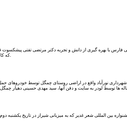
که کار احیا با حفر یک چاه ۲ متری و یک راهرو افقی ۲ متری صورت گرفت.
ه شهرداری نورآباد واقع در اراضی روستای چمگل توسط خودروهای حمل 
اره بین المللی شعر غدیر که به میزبانی شیراز در تاریخ یکشنبه دوم