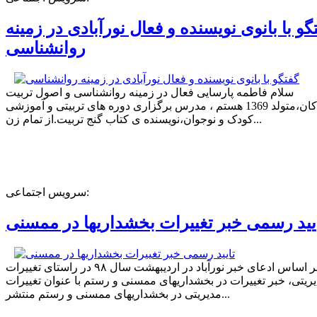
گو با بانوی نویسنده و فعال نورآبادی در زمینه
روانشناسی
سلام فاطمه پارسایی فعال در زمینه روانشناسی و اصول تربیت
کودکان،متولد 1369 هستم ، مدرس برگزاری دوره های تربیتی و آموزشی
کودک و نوجوان،نویسنده ی کتاب گنج تربیت.از تمام زن...
سرویس اجتماعی:
یید رسمی خبر تغییرات بخشداریها در ممسنی
بر اساس ادعای خبر نورآباد در اردیبهشت سال ۹۸ در راستای تغییرات
ریتی، خبر تغییرات در بخشداریهای ممسنی و رستم با عنوان تغییرات
مدیریتی در بخشداریهای ممسنی و رستم منتشر...