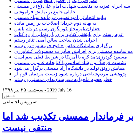
انصرافی دیگر از حضور انتخاباتی در ممسنی
سه اجرای تعزیه به مناسبت شهادت امام علی (ع) در ممسنی
تحلیلی جامع بر نمایش فراموشی
بیانیه انتخاباتی امید نصیبی فرمانده سپاه ممسنی
به بهانه دوم خرداد؛ اصلاحات بر زمین مانده
حفاران غیرمجاز کورنگون رستم در دام پلیس
عزم رستم برای پایتختی کتاب ایران با رونمایی از دو کتاب
اجرایی شدن ساخت سالن آمفی تئاتر رستم
برگزاری نمایشگاه عکس « فتح خرمشهر» در رستم
امه نماینده ممسنی برای افزایش صادرات محصولات کشاورزی
مسعود گودرزی:مذاکره با آمریکا در شرایط فعلی سم است
نشست فرهنگ و ارشاد اسلامی با کتابخانه عمومی ممسنی
همایش رونق تولید در دانشگاه آزاد ممسنی برگزار می‌شود
پژوهشی مردم‌شناختی درباره شیوه زیست مردمان قوم لُر
خطر هجوم ملخها به شهرستان‌های ممسنی و رستم
2019 July 16
سه‌شنبه ۲۵ تير ۱۳۹۸ -
سرویس اجتماعی:
یر فرماندار ممسنی تکذیب شد اما
منتفی نیست