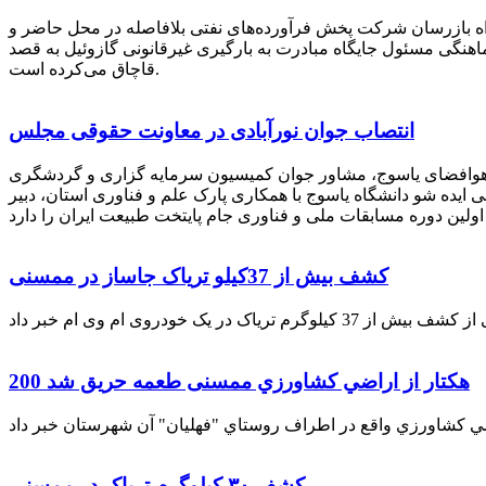
راه بازرسان شرکت پخش فرآورده‌های نفتی بلافاصله در محل حاضر و
انکر با هماهنگی مسئول جایگاه مبادرت به بارگیری غیرقانونی گازوئیل به قصد
قاچاق می‌کرده است.
انتصاب جوان نورآبادی در معاونت حقوقی مجلس
 هوافضای یاسوج، مشاور جوان کمیسیون سرمایه گزاری و گردشگری
 ایده شو دانشگاه یاسوج با همکاری پارک علم و فناوری استان، دبیر
کشف بیش از 37کیلو تریاک جاساز در ممسنی
200 هكتار از اراضي كشاورزي ممسنی طعمه حریق شد
کشف ۳۰ کیلوگرم تریاک در ممسنی