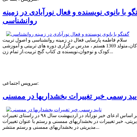
گو با بانوی نویسنده و فعال نورآبادی در زمینه
روانشناسی
سلام فاطمه پارسایی فعال در زمینه روانشناسی و اصول تربیت
کودکان،متولد 1369 هستم ، مدرس برگزاری دوره های تربیتی و آموزشی
کودک و نوجوان،نویسنده ی کتاب گنج تربیت.از تمام زن...
سرویس اجتماعی:
یید رسمی خبر تغییرات بخشداریها در ممسنی
بر اساس ادعای خبر نورآباد در اردیبهشت سال ۹۸ در راستای تغییرات
ریتی، خبر تغییرات در بخشداریهای ممسنی و رستم با عنوان تغییرات
مدیریتی در بخشداریهای ممسنی و رستم منتشر...