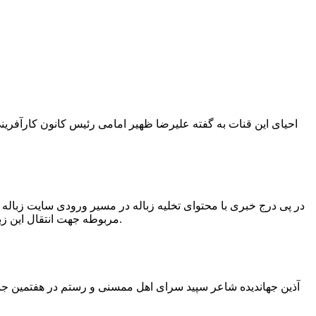
در پی درج خبری با محتوای تخلیه زباله در مسیر ورودی سایت زبال
مربوطه جهت انتقال این زباله ها توسط لودر به سایت و دفن آنها، سید مهدی حسینی دهیار چمگل با ارسال تصاویری خبر از جمع آوری این زباله ها توسط شهرداری داد.
آذین جهاندیده شاعر سپید سرای اهل ممسنی و رستم در هفتمین جشنو