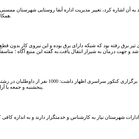
که چندی پیش نیز خبر نوراباد به آن اشاره کرد، تغییر مدیریت اداره آبفا روستایی شه
همکارانش خداحافظی کرد.مراسم تودیع و معارفه وی امروز برگزار گردید.
 تیر برق رفته بود که شبکه دارای برق بوده و این نیروی کار بدون قطع
شهرام رحمانی سرپرست دانشگاه پیام نور ممسنی در
پنجشنبه و جمعه با آرامش کامل وفضای مناسب در این مرکز دانشگاهی به رقابت پرداختند.