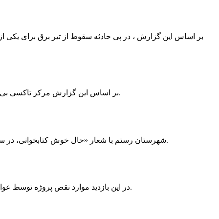
بر اساس این گزارش ، در پی حادثه سقوط از تیر برق برای یکی از
بر اساس این گزارش مرکز تاکسی بی سیم ممسنی به دلیل نداشتن پروانه ی کسب به استناد ماده ی ۲۷ و ۲۸ قانون نظام صنفی با دستور مقام قضایی تا اطلاع ثانوی پلمپ گردید.
شهرستان رستم با شعار «حال خوش کتابخوانی، در سرزمین زرد طلایی رستم» و هماهنگی و همکاری همه دستگاه های فرهنگی و مردم آمادگی خود را برای نامزدی پایخت کتاب ایران اعلام کرد.
در این بازدید موارد نقص پروژه توسط عوامل فنی مشخص و جهت رفع نقص برای رسیدن به مرحله تجهیز کتابخانه به مهران ضرغامی واگذار گردید که در اسرع وقت کار تحویل گردد.