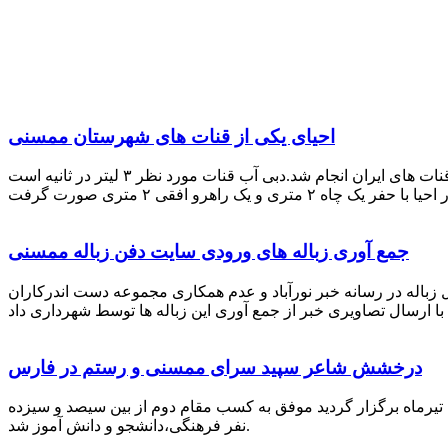
احیای یکی از قنات های شهرستان ممسنی
احیای این قنات به گفته علیرضا ظهیر امامی رئیس کانون کارآفرینی فارس با بهره گیری از دانش و تجربه دکتر مرتضی تفتی پیشکسوت قنات های ایران انجام شد.دبی آب قنات مورد نظر ۳ لیتر در ثانیه است
جمع آوری زباله های ورودی سایت دفن زباله ممسنی
زباله در رسانه خبر نورآباد و عدم همکاری مجموعه دست اندرکاران
درخشش شاعر سپید سرای ممسنی و رستم در فارس
 تیرماه برگزار گردید موفق به کسب مقام دوم از بین سیصد و سیزده
نفر فرهنگی،دانشجو و دانش آموز شد.