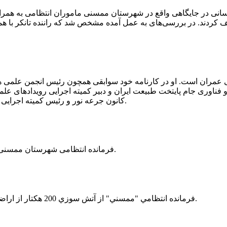
 رسانی در جایگاهی واقع در شهرستان ممسنی ماموران انتظامی به هم
وئیل حمل می‌کرد، توقیف کردند. در بررسی‌های به عمل آمده مشخص شد که راننده ت
ی عمران است. او در کارنامه خود سوابقی همچون رئیس انجمن علمی
ناوری جام پایتخت طبیعت ایران و دبیر کمیته اجرایی رویدادهای علمی
کانون جرعه نور و رئیس کمیته اجرایی اولین دوره مسابقات ملی و فناوری جام پایتخت طبیعت ایران را دارد.
فرمانده انتظامی شهرستان ممسنی از کشف بیش از 37 کیلوگرم تریاک در یک خودروی ام وی ام خبر داد.
فرمانده انتظامي "ممسني" از آتش سوزي 200 هكتار از اراضي كشاورزي واقع در اطراف روستاي "فهلیان" آن شهرستان خبر داد.