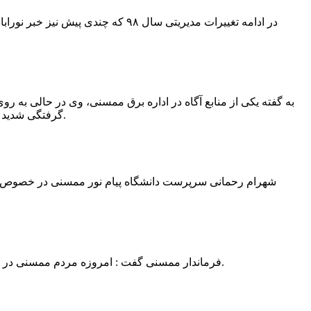
در ادامه تغییرات مدیریتی سال ۹۸ 
به گفته یکی از منابع آگاه در اداره برق ممسنی، وی در حالی به روی
گرفتگی شدید شد و جهت درمان به شیراز انتقال یافت.به گفته این منبع آگاه ؛ متاسفانه هر دو دست این نیروی کار به دلیل سوختگی شدید قطع شده است.
فرماندار ممسنی گفت : امروزه مردم ممسنی در ادارات شهرستان نیاز به کارشناس و خدمتگزار دارند و به اندازه کافی کلانتر در شهرستان وجود دارد پس کارشناسان از کلانتری پرهیز نمایند.