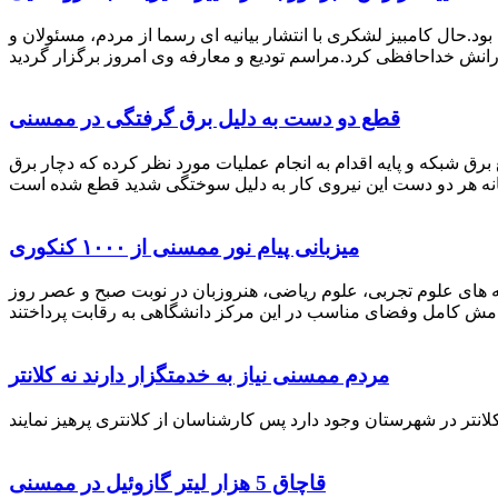
رستان ممسنی بود.حال کامبیز لشکری با انتشار بیانیه ای رسما از مردم، مسئولان و
قطع دو دست به دلیل برق گرفتگی در ممسنی
 برق شبکه و پایه اقدام به انجام عملیات مورد نظر کرده که دچار برق
میزبانی پیام نور ممسنی از ۱۰۰۰ کنکوری
 خصوص برگزاری کنکور سراسری اظهار داشت: 1000 نفر از داوطلبان در رشته های علوم تجربی، علوم ریاضی، هنروزبان در نوبت صبح و عصر روز
مردم ممسنی نیاز به خدمتگزار دارند نه کلانتر
قاچاق 5 هزار لیتر گازوئیل در ممسنی