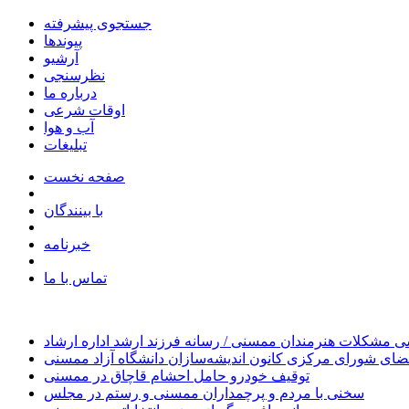
جستجوی پیشرفته
پیوندها
آرشیو
نظرسنجی
درباره ما
اوقات شرعی
آب و هوا
تبلیغات
صفحه نخست
با بینندگان
خبرنامه
تماس با ما
 مشکلات هنرمندان ممسنی / رسانه فرزند ارشد اداره ارشاد
ای شورای مرکزی کانون اندیشه‌سازان دانشگاه آزاد ممسنی
توقیف خودرو حامل احشام قاچاق در ممسنی
سخنی با مردم و پرچمداران ممسنی و رستم در مجلس