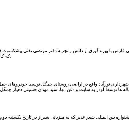
که کار احیا با حفر یک چاه ۲ متری و یک راهرو افقی ۲ متری صورت گرفت.
ه شهرداری نورآباد واقع در اراضی روستای چمگل توسط خودروهای حمل 
اره بین المللی شعر غدیر که به میزبانی شیراز در تاریخ یکشنبه دوم