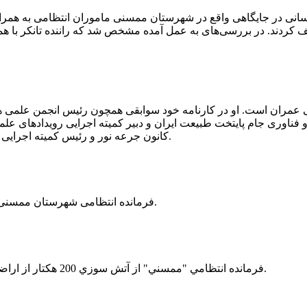
 رسانی در جایگاهی واقع در شهرستان ممسنی ماموران انتظامی به هم
وئیل حمل می‌کرد، توقیف کردند. در بررسی‌های به عمل آمده مشخص شد که راننده ت
ی عمران است. او در کارنامه خود سوابقی همچون رئیس انجمن علمی
ناوری جام پایتخت طبیعت ایران و دبیر کمیته اجرایی رویدادهای علمی
کانون جرعه نور و رئیس کمیته اجرایی اولین دوره مسابقات ملی و فناوری جام پایتخت طبیعت ایران را دارد.
فرمانده انتظامی شهرستان ممسنی از کشف بیش از 37 کیلوگرم تریاک در یک خودروی ام وی ام خبر داد.
فرمانده انتظامي "ممسني" از آتش سوزي 200 هكتار از اراضي كشاورزي واقع در اطراف روستاي "فهلیان" آن شهرستان خبر داد.