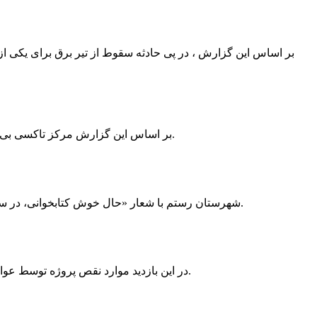
بر اساس این گزارش ، در پی حادثه سقوط از تیر برق برای یکی از
بر اساس این گزارش مرکز تاکسی بی سیم ممسنی به دلیل نداشتن پروانه ی کسب به استناد ماده ی ۲۷ و ۲۸ قانون نظام صنفی با دستور مقام قضایی تا اطلاع ثانوی پلمپ گردید.
شهرستان رستم با شعار «حال خوش کتابخوانی، در سرزمین زرد طلایی رستم» و هماهنگی و همکاری همه دستگاه های فرهنگی و مردم آمادگی خود را برای نامزدی پایخت کتاب ایران اعلام کرد.
در این بازدید موارد نقص پروژه توسط عوامل فنی مشخص و جهت رفع نقص برای رسیدن به مرحله تجهیز کتابخانه به مهران ضرغامی واگذار گردید که در اسرع وقت کار تحویل گردد.