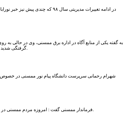
در ادامه تغییرات مدیریتی سال ۹۸ 
به گفته یکی از منابع آگاه در اداره برق ممسنی، وی در حالی به روی
گرفتگی شدید شد و جهت درمان به شیراز انتقال یافت.به گفته این منبع آگاه ؛ متاسفانه هر دو دست این نیروی کار به دلیل سوختگی شدید قطع شده است.
فرماندار ممسنی گفت : امروزه مردم ممسنی در ادارات شهرستان نیاز به کارشناس و خدمتگزار دارند و به اندازه کافی کلانتر در شهرستان وجود دارد پس کارشناسان از کلانتری پرهیز نمایند.