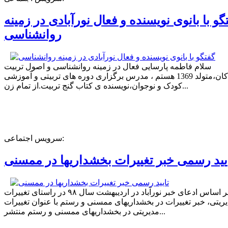
گو با بانوی نویسنده و فعال نورآبادی در زمینه
روانشناسی
سلام فاطمه پارسایی فعال در زمینه روانشناسی و اصول تربیت
کودکان،متولد 1369 هستم ، مدرس برگزاری دوره های تربیتی و آموزشی
کودک و نوجوان،نویسنده ی کتاب گنج تربیت.از تمام زن...
سرویس اجتماعی:
یید رسمی خبر تغییرات بخشداریها در ممسنی
بر اساس ادعای خبر نورآباد در اردیبهشت سال ۹۸ در راستای تغییرات
ریتی، خبر تغییرات در بخشداریهای ممسنی و رستم با عنوان تغییرات
مدیریتی در بخشداریهای ممسنی و رستم منتشر...