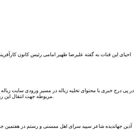
در پی درج خبری با محتوای تخلیه زباله در مسیر ورودی سایت زبال
مربوطه جهت انتقال این زباله ها توسط لودر به سایت و دفن آنها، سید مهدی حسینی دهیار چمگل با ارسال تصاویری خبر از جمع آوری این زباله ها توسط شهرداری داد.
آذین جهاندیده شاعر سپید سرای اهل ممسنی و رستم در هفتمین جشنو