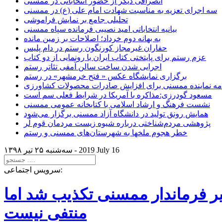
انصرافی دیگر از حضور انتخاباتی در ممسنی
سه اجرای تعزیه به مناسبت شهادت امام علی (ع) در ممسنی
تحلیلی جامع بر نمایش فراموشی
بیانیه انتخاباتی امید نصیبی فرمانده سپاه ممسنی
به بهانه دوم خرداد؛ اصلاحات بر زمین مانده
حفاران غیرمجاز کورنگون رستم در دام پلیس
عزم رستم برای پایتختی کتاب ایران با رونمایی از دو کتاب
اجرایی شدن ساخت سالن آمفی تئاتر رستم
برگزاری نمایشگاه عکس « فتح خرمشهر» در رستم
امه نماینده ممسنی برای افزایش صادرات محصولات کشاورزی
مسعود گودرزی:مذاکره با آمریکا در شرایط فعلی سم است
نشست فرهنگ و ارشاد اسلامی با کتابخانه عمومی ممسنی
همایش رونق تولید در دانشگاه آزاد ممسنی برگزار می‌شود
پژوهشی مردم‌شناختی درباره شیوه زیست مردمان قوم لُر
خطر هجوم ملخها به شهرستان‌های ممسنی و رستم
2019 July 16
سه‌شنبه ۲۵ تير ۱۳۹۸ -
سرویس اجتماعی:
یر فرماندار ممسنی تکذیب شد اما
منتفی نیست