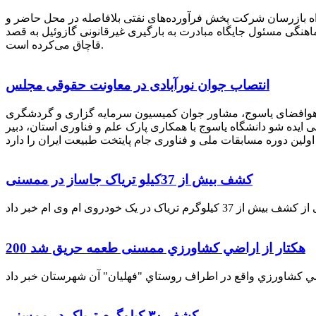
راه بازرسان شرکت پخش فرآورده‌های نفتی بلافاصله در محل حاضر و
انکر با هماهنگی مسئول جایگاه مبادرت به بارگیری غیرقانونی گازوئیل به قصد
قاچاق می‌کرده است.
انتصاب جوان نورآبادی در معاونت حقوقی مجلس
 هوافضای یاسوج، مشاور جوان کمیسیون سرمایه گزاری و گردشگری
 ایده شو دانشگاه یاسوج با همکاری پارک علم و فناوری استان، دبیر
کشف بیش از 37کیلو تریاک جاساز در ممسنی
200 هكتار از اراضي كشاورزي ممسنی طعمه حریق شد
کشف ۳۰ کیلوگرم تریاک در ممسنی