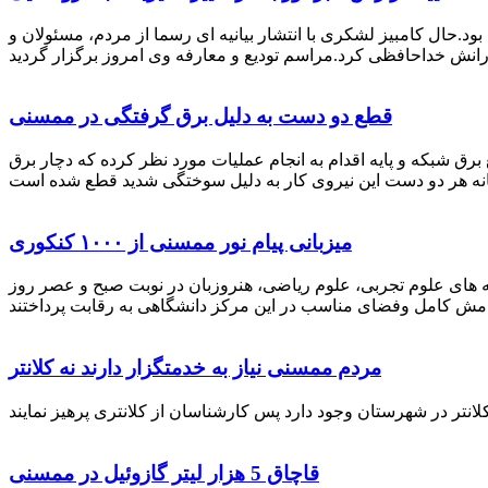
رستان ممسنی بود.حال کامبیز لشکری با انتشار بیانیه ای رسما از مردم، مسئولان و
قطع دو دست به دلیل برق گرفتگی در ممسنی
 برق شبکه و پایه اقدام به انجام عملیات مورد نظر کرده که دچار برق
میزبانی پیام نور ممسنی از ۱۰۰۰ کنکوری
 خصوص برگزاری کنکور سراسری اظهار داشت: 1000 نفر از داوطلبان در رشته های علوم تجربی، علوم ریاضی، هنروزبان در نوبت صبح و عصر روز
مردم ممسنی نیاز به خدمتگزار دارند نه کلانتر
قاچاق 5 هزار لیتر گازوئیل در ممسنی