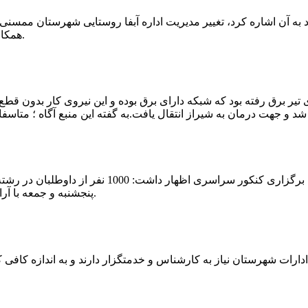
که چندی پیش نیز خبر نوراباد به آن اشاره کرد، تغییر مدیریت اداره آبفا روستایی شه
همکارانش خداحافظی کرد.مراسم تودیع و معارفه وی امروز برگزار گردید.
 تیر برق رفته بود که شبکه دارای برق بوده و این نیروی کار بدون قطع
شهرام رحمانی سرپرست دانشگاه پیام نور ممسنی در
پنجشنبه و جمعه با آرامش کامل وفضای مناسب در این مرکز دانشگاهی به رقابت پرداختند.