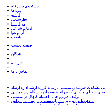
جستجوی پیشرفته
پیوندها
آرشیو
نظرسنجی
درباره ما
اوقات شرعی
آب و هوا
تبلیغات
صفحه نخست
با بینندگان
خبرنامه
تماس با ما
 مشکلات هنرمندان ممسنی / رسانه فرزند ارشد اداره ارشاد
ای شورای مرکزی کانون اندیشه‌سازان دانشگاه آزاد ممسنی
توقیف خودرو حامل احشام قاچاق در ممسنی
سخنی با مردم و پرچمداران ممسنی و رستم در مجلس