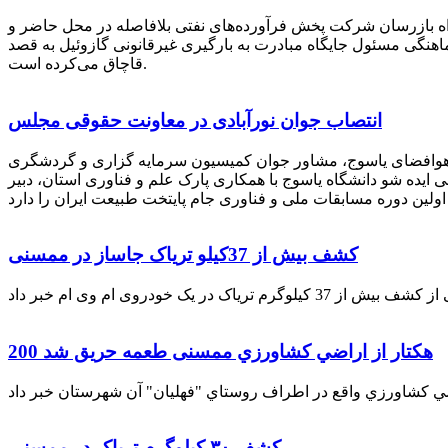
راه بازرسان شرکت پخش فرآورده‌های نفتی بلافاصله در محل حاضر و
انکر با هماهنگی مسئول جایگاه مبادرت به بارگیری غیرقانونی گازوئیل به قصد
قاچاق می‌کرده است.
انتصاب جوان نورآبادی در معاونت حقوقی مجلس
 هوافضای یاسوج، مشاور جوان کمیسیون سرمایه گزاری و گردشگری
 ایده شو دانشگاه یاسوج با همکاری پارک علم و فناوری استان، دبیر
کشف بیش از 37کیلو تریاک جاساز در ممسنی
200 هكتار از اراضي كشاورزي ممسنی طعمه حریق شد
کشف ۳۰ کیلوگرم تریاک در ممسنی