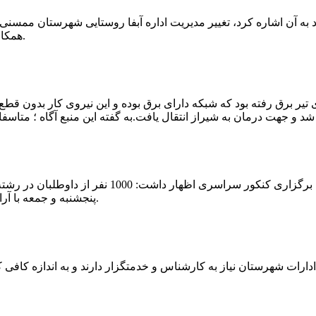
که چندی پیش نیز خبر نوراباد به آن اشاره کرد، تغییر مدیریت اداره آبفا روستایی شه
همکارانش خداحافظی کرد.مراسم تودیع و معارفه وی امروز برگزار گردید.
 تیر برق رفته بود که شبکه دارای برق بوده و این نیروی کار بدون قطع
شهرام رحمانی سرپرست دانشگاه پیام نور ممسنی در
پنجشنبه و جمعه با آرامش کامل وفضای مناسب در این مرکز دانشگاهی به رقابت پرداختند.