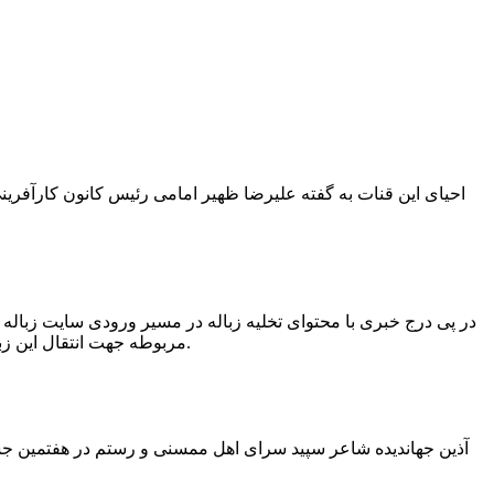
در پی درج خبری با محتوای تخلیه زباله در مسیر ورودی سایت زبال
مربوطه جهت انتقال این زباله ها توسط لودر به سایت و دفن آنها، سید مهدی حسینی دهیار چمگل با ارسال تصاویری خبر از جمع آوری این زباله ها توسط شهرداری داد.
آذین جهاندیده شاعر سپید سرای اهل ممسنی و رستم در هفتمین جشنو