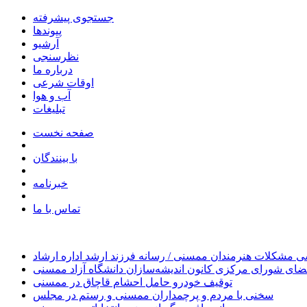
جستجوی پیشرفته
پیوندها
آرشیو
نظرسنجی
درباره ما
اوقات شرعی
آب و هوا
تبلیغات
صفحه نخست
با بینندگان
خبرنامه
تماس با ما
 مشکلات هنرمندان ممسنی / رسانه فرزند ارشد اداره ارشاد
ای شورای مرکزی کانون اندیشه‌سازان دانشگاه آزاد ممسنی
توقیف خودرو حامل احشام قاچاق در ممسنی
سخنی با مردم و پرچمداران ممسنی و رستم در مجلس