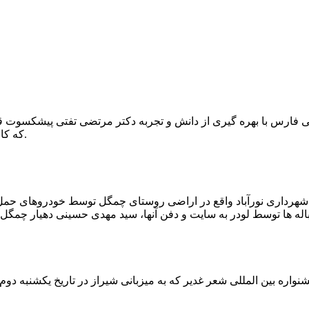
که کار احیا با حفر یک چاه ۲ متری و یک راهرو افقی ۲ متری صورت گرفت.
ه شهرداری نورآباد واقع در اراضی روستای چمگل توسط خودروهای حمل 
اره بین المللی شعر غدیر که به میزبانی شیراز در تاریخ یکشنبه دوم