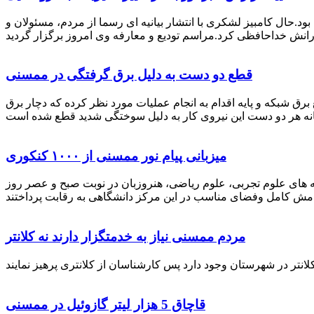
رستان ممسنی بود.حال کامبیز لشکری با انتشار بیانیه ای رسما از مردم، مسئولان و
قطع دو دست به دلیل برق گرفتگی در ممسنی
 برق شبکه و پایه اقدام به انجام عملیات مورد نظر کرده که دچار برق
میزبانی پیام نور ممسنی از ۱۰۰۰ کنکوری
 خصوص برگزاری کنکور سراسری اظهار داشت: 1000 نفر از داوطلبان در رشته های علوم تجربی، علوم ریاضی، هنروزبان در نوبت صبح و عصر روز
مردم ممسنی نیاز به خدمتگزار دارند نه کلانتر
قاچاق 5 هزار لیتر گازوئیل در ممسنی