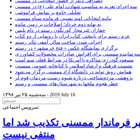
انصرافی دیگر از حضور انتخاباتی در ممسنی
سه اجرای تعزیه به مناسبت شهادت امام علی (ع) در ممسنی
تحلیلی جامع بر نمایش فراموشی
بیانیه انتخاباتی امید نصیبی فرمانده سپاه ممسنی
به بهانه دوم خرداد؛ اصلاحات بر زمین مانده
حفاران غیرمجاز کورنگون رستم در دام پلیس
عزم رستم برای پایتختی کتاب ایران با رونمایی از دو کتاب
اجرایی شدن ساخت سالن آمفی تئاتر رستم
برگزاری نمایشگاه عکس « فتح خرمشهر» در رستم
امه نماینده ممسنی برای افزایش صادرات محصولات کشاورزی
مسعود گودرزی:مذاکره با آمریکا در شرایط فعلی سم است
نشست فرهنگ و ارشاد اسلامی با کتابخانه عمومی ممسنی
همایش رونق تولید در دانشگاه آزاد ممسنی برگزار می‌شود
پژوهشی مردم‌شناختی درباره شیوه زیست مردمان قوم لُر
خطر هجوم ملخها به شهرستان‌های ممسنی و رستم
2019 July 16
سه‌شنبه ۲۵ تير ۱۳۹۸ -
سرویس اجتماعی:
یر فرماندار ممسنی تکذیب شد اما
منتفی نیست