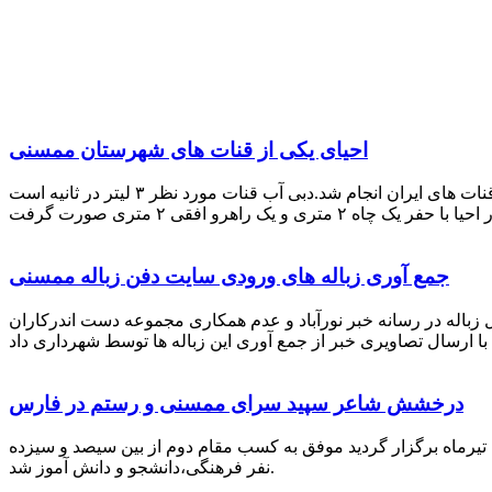
احیای یکی از قنات های شهرستان ممسنی
احیای این قنات به گفته علیرضا ظهیر امامی رئیس کانون کارآفرینی فارس با بهره گیری از دانش و تجربه دکتر مرتضی تفتی پیشکسوت قنات های ایران انجام شد.دبی آب قنات مورد نظر ۳ لیتر در ثانیه است
جمع آوری زباله های ورودی سایت دفن زباله ممسنی
زباله در رسانه خبر نورآباد و عدم همکاری مجموعه دست اندرکاران
درخشش شاعر سپید سرای ممسنی و رستم در فارس
 تیرماه برگزار گردید موفق به کسب مقام دوم از بین سیصد و سیزده
نفر فرهنگی،دانشجو و دانش آموز شد.