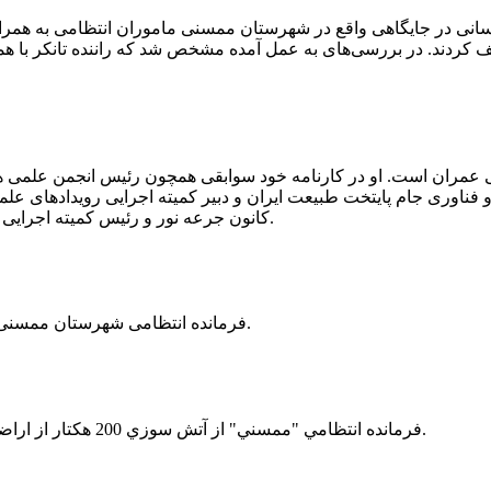
 رسانی در جایگاهی واقع در شهرستان ممسنی ماموران انتظامی به هم
وئیل حمل می‌کرد، توقیف کردند. در بررسی‌های به عمل آمده مشخص شد که راننده ت
ی عمران است. او در کارنامه خود سوابقی همچون رئیس انجمن علمی
ناوری جام پایتخت طبیعت ایران و دبیر کمیته اجرایی رویدادهای علمی
کانون جرعه نور و رئیس کمیته اجرایی اولین دوره مسابقات ملی و فناوری جام پایتخت طبیعت ایران را دارد.
فرمانده انتظامی شهرستان ممسنی از کشف بیش از 37 کیلوگرم تریاک در یک خودروی ام وی ام خبر داد.
فرمانده انتظامي "ممسني" از آتش سوزي 200 هكتار از اراضي كشاورزي واقع در اطراف روستاي "فهلیان" آن شهرستان خبر داد.