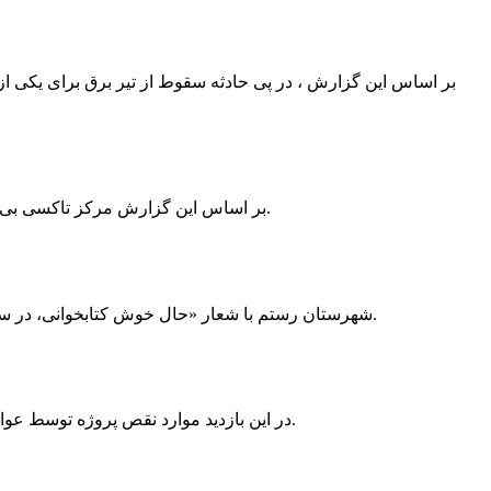
بر اساس این گزارش ، در پی حادثه سقوط از تیر برق برای یکی از
بر اساس این گزارش مرکز تاکسی بی سیم ممسنی به دلیل نداشتن پروانه ی کسب به استناد ماده ی ۲۷ و ۲۸ قانون نظام صنفی با دستور مقام قضایی تا اطلاع ثانوی پلمپ گردید.
شهرستان رستم با شعار «حال خوش کتابخوانی، در سرزمین زرد طلایی رستم» و هماهنگی و همکاری همه دستگاه های فرهنگی و مردم آمادگی خود را برای نامزدی پایخت کتاب ایران اعلام کرد.
در این بازدید موارد نقص پروژه توسط عوامل فنی مشخص و جهت رفع نقص برای رسیدن به مرحله تجهیز کتابخانه به مهران ضرغامی واگذار گردید که در اسرع وقت کار تحویل گردد.