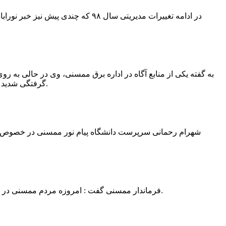
در ادامه تغییرات مدیریتی سال ۹۸ 
به گفته یکی از منابع آگاه در اداره برق ممسنی، وی در حالی به روی
گرفتگی شدید شد و جهت درمان به شیراز انتقال یافت.به گفته این منبع آگاه ؛ متاسفانه هر دو دست این نیروی کار به دلیل سوختگی شدید قطع شده است.
فرماندار ممسنی گفت : امروزه مردم ممسنی در ادارات شهرستان نیاز به کارشناس و خدمتگزار دارند و به اندازه کافی کلانتر در شهرستان وجود دارد پس کارشناسان از کلانتری پرهیز نمایند.