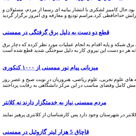
رستان ممسنی بود.حال کامبیز لشکری با انتشار بیانیه ای رسما از مردم، مسئولان و
قطع دو دست به دلیل برق گرفتگی در ممسنی
 برق شبکه و پایه اقدام به انجام عملیات مورد نظر کرده که دچار برق
میزبانی پیام نور ممسنی از ۱۰۰۰ کنکوری
 خصوص برگزاری کنکور سراسری اظهار داشت: 1000 نفر از داوطلبان در رشته های علوم تجربی، علوم ریاضی، هنروزبان در نوبت صبح و عصر روز
مردم ممسنی نیاز به خدمتگزار دارند نه کلانتر
قاچاق 5 هزار لیتر گازوئیل در ممسنی