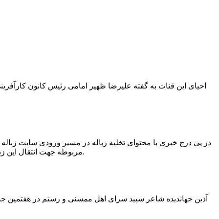
در پی درج خبری با محتوای تخلیه زباله در مسیر ورودی سایت زبال
مربوطه جهت انتقال این زباله ها توسط لودر به سایت و دفن آنها، سید مهدی حسینی دهیار چمگل با ارسال تصاویری خبر از جمع آوری این زباله ها توسط شهرداری داد.
آذین جهاندیده شاعر سپید سرای اهل ممسنی و رستم در هفتمین جشنو