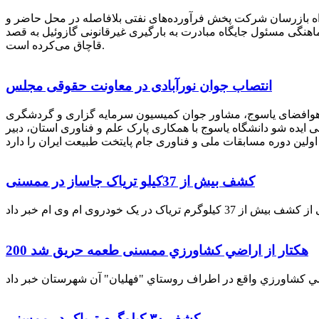
راه بازرسان شرکت پخش فرآورده‌های نفتی بلافاصله در محل حاضر و
انکر با هماهنگی مسئول جایگاه مبادرت به بارگیری غیرقانونی گازوئیل به قصد
قاچاق می‌کرده است.
انتصاب جوان نورآبادی در معاونت حقوقی مجلس
 هوافضای یاسوج، مشاور جوان کمیسیون سرمایه گزاری و گردشگری
 ایده شو دانشگاه یاسوج با همکاری پارک علم و فناوری استان، دبیر
کشف بیش از 37کیلو تریاک جاساز در ممسنی
200 هكتار از اراضي كشاورزي ممسنی طعمه حریق شد
کشف ۳۰ کیلوگرم تریاک در ممسنی