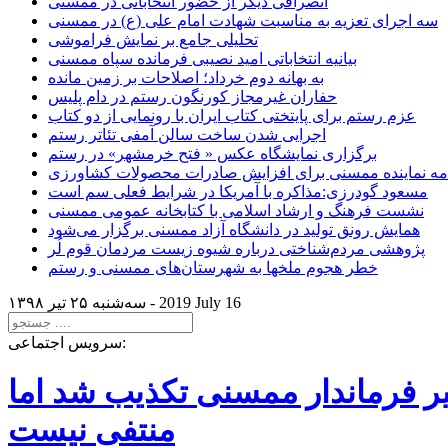
انصرافی دیگر از حضور انتخاباتی در ممسنی
سه اجرای تعزیه به مناسبت شهادت امام علی (ع) در ممسنی
تحلیلی جامع بر نمایش فراموشی
بیانیه انتخاباتی امید نصیبی فرمانده سپاه ممسنی
به بهانه دوم خرداد؛ اصلاحات بر زمین مانده
حفاران غیرمجاز کورنگون رستم در دام پلیس
عزم رستم برای پایتختی کتاب ایران با رونمایی از دو کتاب
اجرایی شدن ساخت سالن آمفی تئاتر رستم
برگزاری نمایشگاه عکس « فتح خرمشهر» در رستم
امه نماینده ممسنی برای افزایش صادرات محصولات کشاورزی
مسعود گودرزی:مذاکره با آمریکا در شرایط فعلی سم است
نشست فرهنگ و ارشاد اسلامی با کتابخانه عمومی ممسنی
همایش رونق تولید در دانشگاه آزاد ممسنی برگزار می‌شود
پژوهشی مردم‌شناختی درباره شیوه زیست مردمان قوم لُر
خطر هجوم ملخها به شهرستان‌های ممسنی و رستم
2019 July 16
سه‌شنبه ۲۵ تير ۱۳۹۸ -
سرویس اجتماعی:
یر فرماندار ممسنی تکذیب شد اما
منتفی نیست