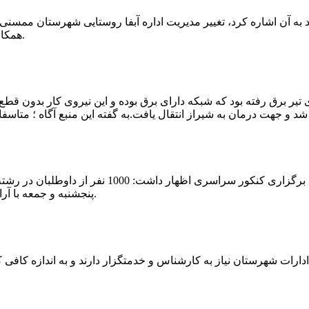
که چندی پیش نیز خبر نوراباد به آن اشاره کرد، تغییر مدیریت اداره آبفا روستایی شه
همکارانش خداحافظی کرد.مراسم تودیع و معارفه وی امروز برگزار گردید.
 تیر برق رفته بود که شبکه دارای برق بوده و این نیروی کار بدون قطع
شهرام رحمانی سرپرست دانشگاه پیام نور ممسنی در
پنجشنبه و جمعه با آرامش کامل وفضای مناسب در این مرکز دانشگاهی به رقابت پرداختند.