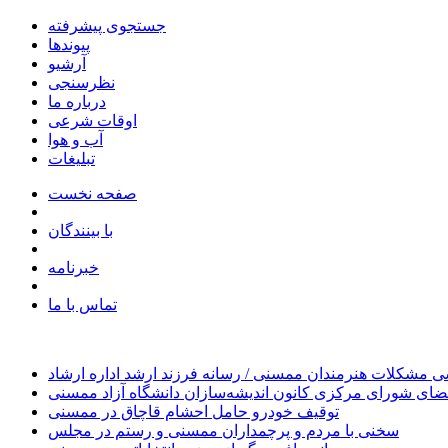
جستجوی پیشرفته
پیوندها
آرشیو
نظرسنجی
درباره ما
اوقات شرعی
آب و هوا
تبلیغات
صفحه نخست
با بینندگان
خبرنامه
تماس با ما
 مشکلات هنرمندان ممسنی / رسانه فرزند ارشد اداره ارشاد
ای شورای مرکزی کانون اندیشه‌سازان دانشگاه آزاد ممسنی
توقیف خودرو حامل احشام قاچاق در ممسنی
سخنی با مردم و پرچمداران ممسنی و رستم در مجلس