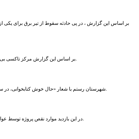
بر اساس این گزارش ، در پی حادثه سقوط از تیر برق برای یکی از
بر اساس این گزارش مرکز تاکسی بی سیم ممسنی به دلیل نداشتن پروانه ی کسب به استناد ماده ی ۲۷ و ۲۸ قانون نظام صنفی با دستور مقام قضایی تا اطلاع ثانوی پلمپ گردید.
شهرستان رستم با شعار «حال خوش کتابخوانی، در سرزمین زرد طلایی رستم» و هماهنگی و همکاری همه دستگاه های فرهنگی و مردم آمادگی خود را برای نامزدی پایخت کتاب ایران اعلام کرد.
در این بازدید موارد نقص پروژه توسط عوامل فنی مشخص و جهت رفع نقص برای رسیدن به مرحله تجهیز کتابخانه به مهران ضرغامی واگذار گردید که در اسرع وقت کار تحویل گردد.