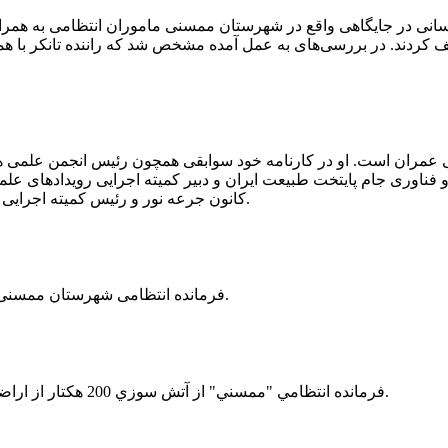
 رسانی در جایگاهی واقع در شهرستان ممسنی ماموران انتظامی به هم
وئیل حمل می‌کرد، توقیف کردند. در بررسی‌های به عمل آمده مشخص شد که راننده ت
ی عمران است. او در کارنامه خود سوابقی همچون رئیس انجمن علمی
ناوری جام پایتخت طبیعت ایران و دبیر کمیته اجرایی رویدادهای علمی
کانون جرعه نور و رئیس کمیته اجرایی اولین دوره مسابقات ملی و فناوری جام پایتخت طبیعت ایران را دارد.
فرمانده انتظامی شهرستان ممسنی از کشف بیش از 37 کیلوگرم تریاک در یک خودروی ام وی ام خبر داد.
فرمانده انتظامي "ممسني" از آتش سوزي 200 هكتار از اراضي كشاورزي واقع در اطراف روستاي "فهلیان" آن شهرستان خبر داد.