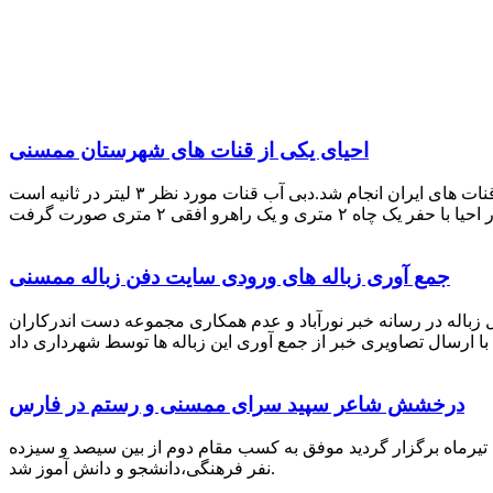
احیای یکی از قنات های شهرستان ممسنی
احیای این قنات به گفته علیرضا ظهیر امامی رئیس کانون کارآفرینی فارس با بهره گیری از دانش و تجربه دکتر مرتضی تفتی پیشکسوت قنات های ایران انجام شد.دبی آب قنات مورد نظر ۳ لیتر در ثانیه است
جمع آوری زباله های ورودی سایت دفن زباله ممسنی
زباله در رسانه خبر نورآباد و عدم همکاری مجموعه دست اندرکاران
درخشش شاعر سپید سرای ممسنی و رستم در فارس
 تیرماه برگزار گردید موفق به کسب مقام دوم از بین سیصد و سیزده
نفر فرهنگی،دانشجو و دانش آموز شد.