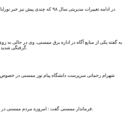
در ادامه تغییرات مدیریتی سال ۹۸ 
به گفته یکی از منابع آگاه در اداره برق ممسنی، وی در حالی به روی
گرفتگی شدید شد و جهت درمان به شیراز انتقال یافت.به گفته این منبع آگاه ؛ متاسفانه هر دو دست این نیروی کار به دلیل سوختگی شدید قطع شده است.
فرماندار ممسنی گفت : امروزه مردم ممسنی در ادارات شهرستان نیاز به کارشناس و خدمتگزار دارند و به اندازه کافی کلانتر در شهرستان وجود دارد پس کارشناسان از کلانتری پرهیز نمایند.