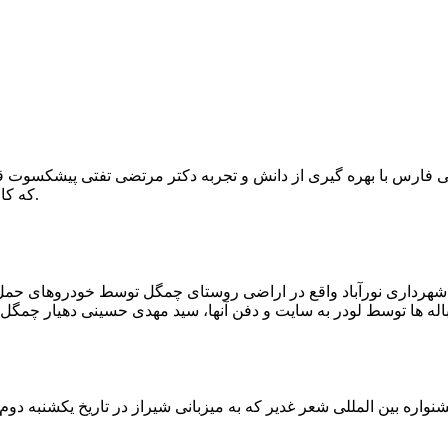
که کار احیا با حفر یک چاه ۲ متری و یک راهرو افقی ۲ متری صورت گرفت.
ه شهرداری نورآباد واقع در اراضی روستای چمگل توسط خودروهای حمل 
اره بین المللی شعر غدیر که به میزبانی شیراز در تاریخ یکشنبه دوم