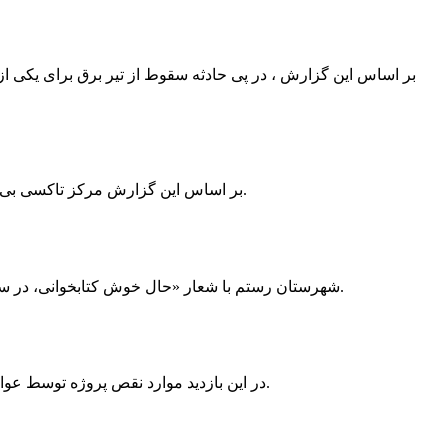
بر اساس این گزارش ، در پی حادثه سقوط از تیر برق برای یکی از
بر اساس این گزارش مرکز تاکسی بی سیم ممسنی به دلیل نداشتن پروانه ی کسب به استناد ماده ی ۲۷ و ۲۸ قانون نظام صنفی با دستور مقام قضایی تا اطلاع ثانوی پلمپ گردید.
شهرستان رستم با شعار «حال خوش کتابخوانی، در سرزمین زرد طلایی رستم» و هماهنگی و همکاری همه دستگاه های فرهنگی و مردم آمادگی خود را برای نامزدی پایخت کتاب ایران اعلام کرد.
در این بازدید موارد نقص پروژه توسط عوامل فنی مشخص و جهت رفع نقص برای رسیدن به مرحله تجهیز کتابخانه به مهران ضرغامی واگذار گردید که در اسرع وقت کار تحویل گردد.