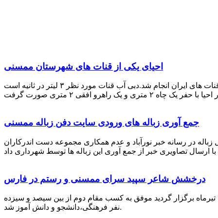
احیای یکی از قنات های شهرستان ممسنی
احیای این قنات به گفته علیرضا ظهیر امامی رئیس کانون کارآفرینی فارس با بهره گیری از دانش و تجربه دکتر مرتضی تفتی پیشکسوت قنات های ایران انجام شد.دبی آب قنات مورد نظر ۳ لیتر در ثانیه است
جمع آوری زباله های ورودی سایت دفن زباله ممسنی
زباله در رسانه خبر نورآباد و عدم همکاری مجموعه دست اندرکاران
درخشش شاعر سپید سرای ممسنی و رستم در فارس
 تیرماه برگزار گردید موفق به کسب مقام دوم از بین سیصد و سیزده
نفر فرهنگی،دانشجو و دانش آموز شد.