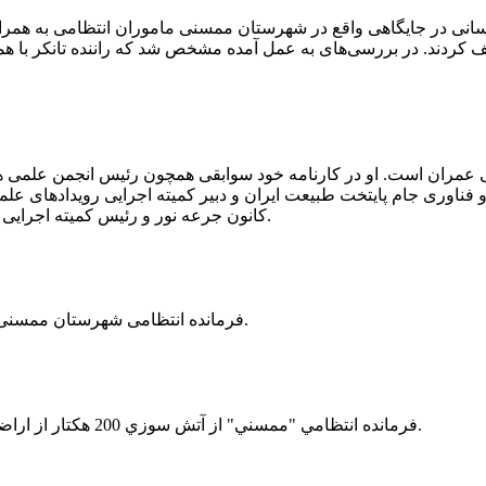
 رسانی در جایگاهی واقع در شهرستان ممسنی ماموران انتظامی به هم
وئیل حمل می‌کرد، توقیف کردند. در بررسی‌های به عمل آمده مشخص شد که راننده ت
ی عمران است. او در کارنامه خود سوابقی همچون رئیس انجمن علمی
ناوری جام پایتخت طبیعت ایران و دبیر کمیته اجرایی رویدادهای علمی
کانون جرعه نور و رئیس کمیته اجرایی اولین دوره مسابقات ملی و فناوری جام پایتخت طبیعت ایران را دارد.
فرمانده انتظامی شهرستان ممسنی از کشف بیش از 37 کیلوگرم تریاک در یک خودروی ام وی ام خبر داد.
فرمانده انتظامي "ممسني" از آتش سوزي 200 هكتار از اراضي كشاورزي واقع در اطراف روستاي "فهلیان" آن شهرستان خبر داد.