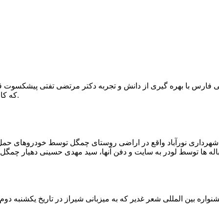
که کار احیا با حفر یک چاه ۲ متری و یک راهرو افقی ۲ متری صورت گرفت.
ه شهرداری نورآباد واقع در اراضی روستای چمگل توسط خودروهای حمل 
اره بین المللی شعر غدیر که به میزبانی شیراز در تاریخ یکشنبه دوم