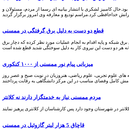
رستان ممسنی بود.حال کامبیز لشکری با انتشار بیانیه ای رسما از مردم، مسئولان و
قطع دو دست به دلیل برق گرفتگی در ممسنی
 برق شبکه و پایه اقدام به انجام عملیات مورد نظر کرده که دچار برق
میزبانی پیام نور ممسنی از ۱۰۰۰ کنکوری
 خصوص برگزاری کنکور سراسری اظهار داشت: 1000 نفر از داوطلبان در رشته های علوم تجربی، علوم ریاضی، هنروزبان در نوبت صبح و عصر روز
مردم ممسنی نیاز به خدمتگزار دارند نه کلانتر
قاچاق 5 هزار لیتر گازوئیل در ممسنی