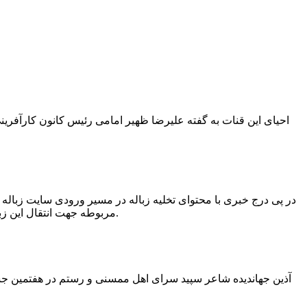
در پی درج خبری با محتوای تخلیه زباله در مسیر ورودی سایت زبال
مربوطه جهت انتقال این زباله ها توسط لودر به سایت و دفن آنها، سید مهدی حسینی دهیار چمگل با ارسال تصاویری خبر از جمع آوری این زباله ها توسط شهرداری داد.
آذین جهاندیده شاعر سپید سرای اهل ممسنی و رستم در هفتمین جشنو