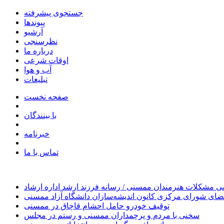
جستجوی پیشرفته
پیوندها
آرشیو
نظرسنجی
درباره ما
اوقات شرعی
آب و هوا
تبلیغات
صفحه نخست
با بینندگان
خبرنامه
تماس با ما
 مشکلات هنرمندان ممسنی / رسانه فرزند ارشد اداره ارشاد
ای شورای مرکزی کانون اندیشه‌سازان دانشگاه آزاد ممسنی
توقیف خودرو حامل احشام قاچاق در ممسنی
سخنی با مردم و پرچمداران ممسنی و رستم در مجلس