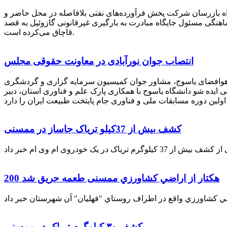
راه بازرسان شرکت پخش فرآورده‌های نفتی بلافاصله در محل حاضر و
انکر با هماهنگی مسئول جایگاه مبادرت به بارگیری غیرقانونی گازوئیل به قصد
قاچاق می‌کرده است.
انتصاب جوان نورآبادی در معاونت حقوقی مجلس
 هوافضای یاسوج، مشاور جوان کمیسیون سرمایه گزاری و گردشگری
 ایده شو دانشگاه یاسوج با همکاری پارک علم و فناوری استان، دبیر
کشف بیش از 37کیلو تریاک جاساز در ممسنی
200 هكتار از اراضي كشاورزي ممسنی طعمه حریق شد
کشف ۳۰ کیلوگرم تریاک در ممسنی