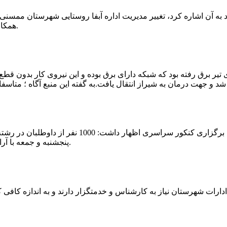
که چندی پیش نیز خبر نوراباد به آن اشاره کرد، تغییر مدیریت اداره آبفا روستایی شه
همکارانش خداحافظی کرد.مراسم تودیع و معارفه وی امروز برگزار گردید.
 تیر برق رفته بود که شبکه دارای برق بوده و این نیروی کار بدون قطع
شهرام رحمانی سرپرست دانشگاه پیام نور ممسنی در
پنجشنبه و جمعه با آرامش کامل وفضای مناسب در این مرکز دانشگاهی به رقابت پرداختند.