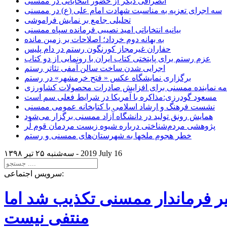
انصرافی دیگر از حضور انتخاباتی در ممسنی
سه اجرای تعزیه به مناسبت شهادت امام علی (ع) در ممسنی
تحلیلی جامع بر نمایش فراموشی
بیانیه انتخاباتی امید نصیبی فرمانده سپاه ممسنی
به بهانه دوم خرداد؛ اصلاحات بر زمین مانده
حفاران غیرمجاز کورنگون رستم در دام پلیس
عزم رستم برای پایتختی کتاب ایران با رونمایی از دو کتاب
اجرایی شدن ساخت سالن آمفی تئاتر رستم
برگزاری نمایشگاه عکس « فتح خرمشهر» در رستم
امه نماینده ممسنی برای افزایش صادرات محصولات کشاورزی
مسعود گودرزی:مذاکره با آمریکا در شرایط فعلی سم است
نشست فرهنگ و ارشاد اسلامی با کتابخانه عمومی ممسنی
همایش رونق تولید در دانشگاه آزاد ممسنی برگزار می‌شود
پژوهشی مردم‌شناختی درباره شیوه زیست مردمان قوم لُر
خطر هجوم ملخها به شهرستان‌های ممسنی و رستم
2019 July 16
سه‌شنبه ۲۵ تير ۱۳۹۸ -
سرویس اجتماعی:
یر فرماندار ممسنی تکذیب شد اما
منتفی نیست