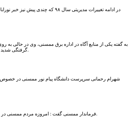
در ادامه تغییرات مدیریتی سال ۹۸ 
به گفته یکی از منابع آگاه در اداره برق ممسنی، وی در حالی به روی
گرفتگی شدید شد و جهت درمان به شیراز انتقال یافت.به گفته این منبع آگاه ؛ متاسفانه هر دو دست این نیروی کار به دلیل سوختگی شدید قطع شده است.
فرماندار ممسنی گفت : امروزه مردم ممسنی در ادارات شهرستان نیاز به کارشناس و خدمتگزار دارند و به اندازه کافی کلانتر در شهرستان وجود دارد پس کارشناسان از کلانتری پرهیز نمایند.