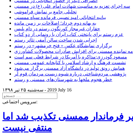
انصرافی دیگر از حضور انتخاباتی در ممسنی
سه اجرای تعزیه به مناسبت شهادت امام علی (ع) در ممسنی
تحلیلی جامع بر نمایش فراموشی
بیانیه انتخاباتی امید نصیبی فرمانده سپاه ممسنی
به بهانه دوم خرداد؛ اصلاحات بر زمین مانده
حفاران غیرمجاز کورنگون رستم در دام پلیس
عزم رستم برای پایتختی کتاب ایران با رونمایی از دو کتاب
اجرایی شدن ساخت سالن آمفی تئاتر رستم
برگزاری نمایشگاه عکس « فتح خرمشهر» در رستم
امه نماینده ممسنی برای افزایش صادرات محصولات کشاورزی
مسعود گودرزی:مذاکره با آمریکا در شرایط فعلی سم است
نشست فرهنگ و ارشاد اسلامی با کتابخانه عمومی ممسنی
همایش رونق تولید در دانشگاه آزاد ممسنی برگزار می‌شود
پژوهشی مردم‌شناختی درباره شیوه زیست مردمان قوم لُر
خطر هجوم ملخها به شهرستان‌های ممسنی و رستم
2019 July 16
سه‌شنبه ۲۵ تير ۱۳۹۸ -
سرویس اجتماعی:
یر فرماندار ممسنی تکذیب شد اما
منتفی نیست