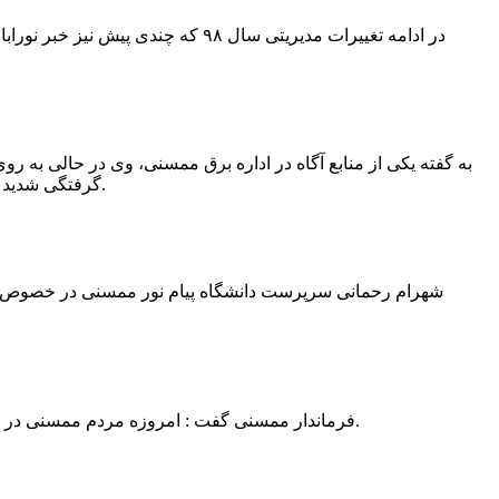
در ادامه تغییرات مدیریتی سال ۹۸ 
به گفته یکی از منابع آگاه در اداره برق ممسنی، وی در حالی به روی
گرفتگی شدید شد و جهت درمان به شیراز انتقال یافت.به گفته این منبع آگاه ؛ متاسفانه هر دو دست این نیروی کار به دلیل سوختگی شدید قطع شده است.
فرماندار ممسنی گفت : امروزه مردم ممسنی در ادارات شهرستان نیاز به کارشناس و خدمتگزار دارند و به اندازه کافی کلانتر در شهرستان وجود دارد پس کارشناسان از کلانتری پرهیز نمایند.