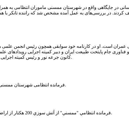
 رسانی در جایگاهی واقع در شهرستان ممسنی ماموران انتظامی به هم
وئیل حمل می‌کرد، توقیف کردند. در بررسی‌های به عمل آمده مشخص شد که راننده ت
ی عمران است. او در کارنامه خود سوابقی همچون رئیس انجمن علمی
ناوری جام پایتخت طبیعت ایران و دبیر کمیته اجرایی رویدادهای علمی
کانون جرعه نور و رئیس کمیته اجرایی اولین دوره مسابقات ملی و فناوری جام پایتخت طبیعت ایران را دارد.
فرمانده انتظامی شهرستان ممسنی از کشف بیش از 37 کیلوگرم تریاک در یک خودروی ام وی ام خبر داد.
فرمانده انتظامي "ممسني" از آتش سوزي 200 هكتار از اراضي كشاورزي واقع در اطراف روستاي "فهلیان" آن شهرستان خبر داد.