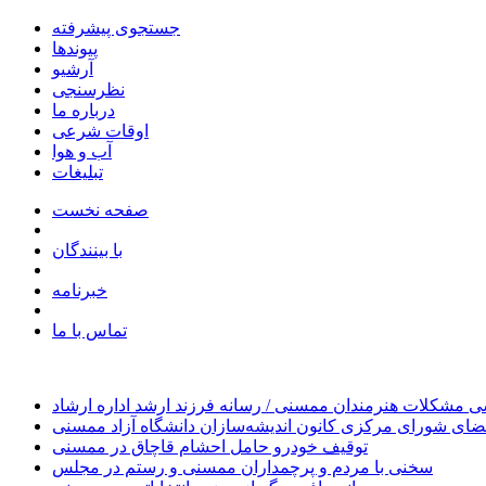
جستجوی پیشرفته
پیوندها
آرشیو
نظرسنجی
درباره ما
اوقات شرعی
آب و هوا
تبلیغات
صفحه نخست
با بینندگان
خبرنامه
تماس با ما
 مشکلات هنرمندان ممسنی / رسانه فرزند ارشد اداره ارشاد
ای شورای مرکزی کانون اندیشه‌سازان دانشگاه آزاد ممسنی
توقیف خودرو حامل احشام قاچاق در ممسنی
سخنی با مردم و پرچمداران ممسنی و رستم در مجلس