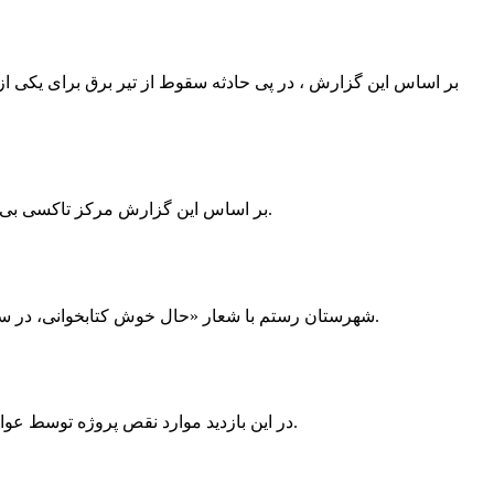
بر اساس این گزارش ، در پی حادثه سقوط از تیر برق برای یکی از
بر اساس این گزارش مرکز تاکسی بی سیم ممسنی به دلیل نداشتن پروانه ی کسب به استناد ماده ی ۲۷ و ۲۸ قانون نظام صنفی با دستور مقام قضایی تا اطلاع ثانوی پلمپ گردید.
شهرستان رستم با شعار «حال خوش کتابخوانی، در سرزمین زرد طلایی رستم» و هماهنگی و همکاری همه دستگاه های فرهنگی و مردم آمادگی خود را برای نامزدی پایخت کتاب ایران اعلام کرد.
در این بازدید موارد نقص پروژه توسط عوامل فنی مشخص و جهت رفع نقص برای رسیدن به مرحله تجهیز کتابخانه به مهران ضرغامی واگذار گردید که در اسرع وقت کار تحویل گردد.