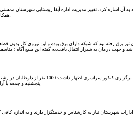
که چندی پیش نیز خبر نوراباد به آن اشاره کرد، تغییر مدیریت اداره آبفا روستایی شه
همکارانش خداحافظی کرد.مراسم تودیع و معارفه وی امروز برگزار گردید.
 تیر برق رفته بود که شبکه دارای برق بوده و این نیروی کار بدون قطع
شهرام رحمانی سرپرست دانشگاه پیام نور ممسنی در
پنجشنبه و جمعه با آرامش کامل وفضای مناسب در این مرکز دانشگاهی به رقابت پرداختند.