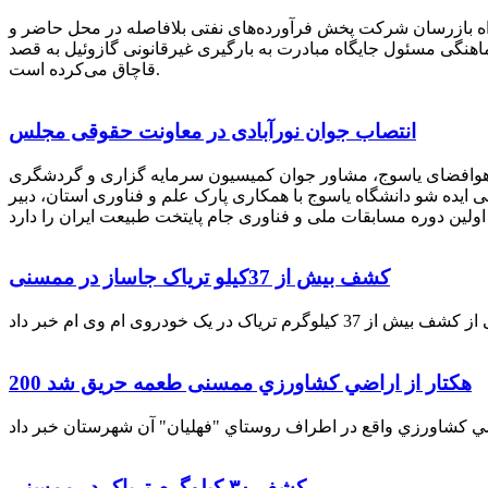
راه بازرسان شرکت پخش فرآورده‌های نفتی بلافاصله در محل حاضر و
انکر با هماهنگی مسئول جایگاه مبادرت به بارگیری غیرقانونی گازوئیل به قصد
قاچاق می‌کرده است.
انتصاب جوان نورآبادی در معاونت حقوقی مجلس
 هوافضای یاسوج، مشاور جوان کمیسیون سرمایه گزاری و گردشگری
 ایده شو دانشگاه یاسوج با همکاری پارک علم و فناوری استان، دبیر
کشف بیش از 37کیلو تریاک جاساز در ممسنی
200 هكتار از اراضي كشاورزي ممسنی طعمه حریق شد
کشف ۳۰ کیلوگرم تریاک در ممسنی