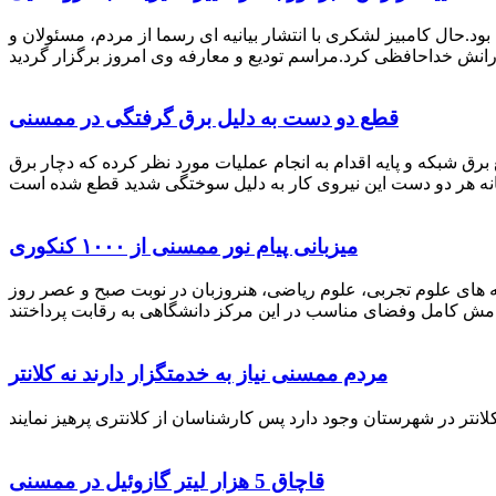
رستان ممسنی بود.حال کامبیز لشکری با انتشار بیانیه ای رسما از مردم، مسئولان و
قطع دو دست به دلیل برق گرفتگی در ممسنی
 برق شبکه و پایه اقدام به انجام عملیات مورد نظر کرده که دچار برق
میزبانی پیام نور ممسنی از ۱۰۰۰ کنکوری
 خصوص برگزاری کنکور سراسری اظهار داشت: 1000 نفر از داوطلبان در رشته های علوم تجربی، علوم ریاضی، هنروزبان در نوبت صبح و عصر روز
مردم ممسنی نیاز به خدمتگزار دارند نه کلانتر
قاچاق 5 هزار لیتر گازوئیل در ممسنی