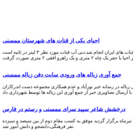
احیای یکی از قنات های شهرستان ممسنی
احیای این قنات به گفته علیرضا ظهیر امامی رئیس کانون کارآفرینی فارس با بهره گیری از دانش و تجربه دکتر مرتضی تفتی پیشکسوت قنات های ایران انجام شد.دبی آب قنات مورد نظر ۳ لیتر در ثانیه است
جمع آوری زباله های ورودی سایت دفن زباله ممسنی
زباله در رسانه خبر نورآباد و عدم همکاری مجموعه دست اندرکاران
درخشش شاعر سپید سرای ممسنی و رستم در فارس
 تیرماه برگزار گردید موفق به کسب مقام دوم از بین سیصد و سیزده
نفر فرهنگی،دانشجو و دانش آموز شد.