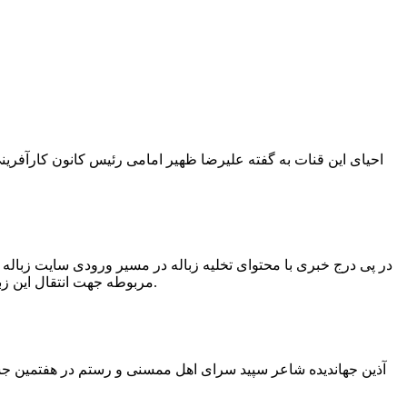
در پی درج خبری با محتوای تخلیه زباله در مسیر ورودی سایت زبال
مربوطه جهت انتقال این زباله ها توسط لودر به سایت و دفن آنها، سید مهدی حسینی دهیار چمگل با ارسال تصاویری خبر از جمع آوری این زباله ها توسط شهرداری داد.
آذین جهاندیده شاعر سپید سرای اهل ممسنی و رستم در هفتمین جشنو