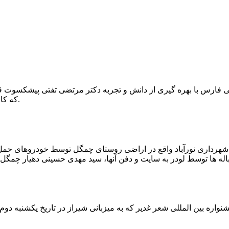
که کار احیا با حفر یک چاه ۲ متری و یک راهرو افقی ۲ متری صورت گرفت.
ه شهرداری نورآباد واقع در اراضی روستای چمگل توسط خودروهای حمل 
اره بین المللی شعر غدیر که به میزبانی شیراز در تاریخ یکشنبه دوم