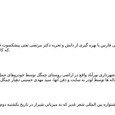
که کار احیا با حفر یک چاه ۲ متری و یک راهرو افقی ۲ متری صورت گرفت.
ه شهرداری نورآباد واقع در اراضی روستای چمگل توسط خودروهای حمل 
اره بین المللی شعر غدیر که به میزبانی شیراز در تاریخ یکشنبه دوم