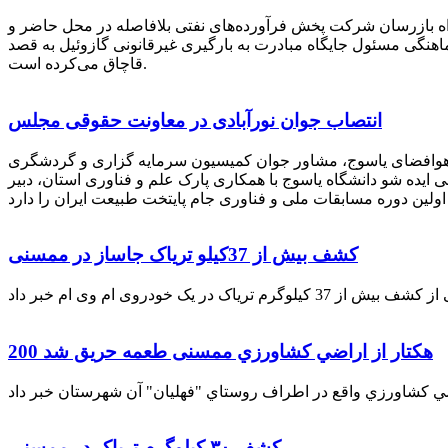
راه بازرسان شرکت پخش فرآورده‌های نفتی بلافاصله در محل حاضر و
انکر با هماهنگی مسئول جایگاه مبادرت به بارگیری غیرقانونی گازوئیل به قصد
قاچاق می‌کرده است.
انتصاب جوان نورآبادی در معاونت حقوقی مجلس
 هوافضای یاسوج، مشاور جوان کمیسیون سرمایه گزاری و گردشگری
 ایده شو دانشگاه یاسوج با همکاری پارک علم و فناوری استان، دبیر
کشف بیش از 37کیلو تریاک جاساز در ممسنی
200 هكتار از اراضي كشاورزي ممسنی طعمه حریق شد
کشف ۳۰ کیلوگرم تریاک در ممسنی