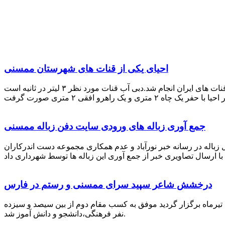
احیای یکی از قنات های شهرستان ممسنی
احیای این قنات به گفته علیرضا ظهیر امامی رئیس کانون کارآفرینی فارس با بهره گیری از دانش و تجربه دکتر مرتضی تفتی پیشکسوت قنات های ایران انجام شد.دبی آب قنات مورد نظر ۳ لیتر در ثانیه است
جمع آوری زباله های ورودی سایت دفن زباله ممسنی
زباله در رسانه خبر نورآباد و عدم همکاری مجموعه دست اندرکاران
درخشش شاعر سپید سرای ممسنی و رستم در فارس
 تیرماه برگزار گردید موفق به کسب مقام دوم از بین سیصد و سیزده
نفر فرهنگی،دانشجو و دانش آموز شد.