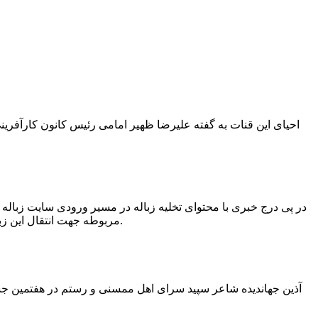
در پی درج خبری با محتوای تخلیه زباله در مسیر ورودی سایت زبال
مربوطه جهت انتقال این زباله ها توسط لودر به سایت و دفن آنها، سید مهدی حسینی دهیار چمگل با ارسال تصاویری خبر از جمع آوری این زباله ها توسط شهرداری داد.
آذین جهاندیده شاعر سپید سرای اهل ممسنی و رستم در هفتمین جشنو