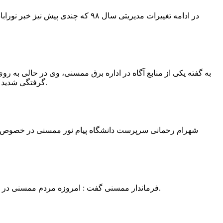
در ادامه تغییرات مدیریتی سال ۹۸ 
به گفته یکی از منابع آگاه در اداره برق ممسنی، وی در حالی به روی
گرفتگی شدید شد و جهت درمان به شیراز انتقال یافت.به گفته این منبع آگاه ؛ متاسفانه هر دو دست این نیروی کار به دلیل سوختگی شدید قطع شده است.
فرماندار ممسنی گفت : امروزه مردم ممسنی در ادارات شهرستان نیاز به کارشناس و خدمتگزار دارند و به اندازه کافی کلانتر در شهرستان وجود دارد پس کارشناسان از کلانتری پرهیز نمایند.