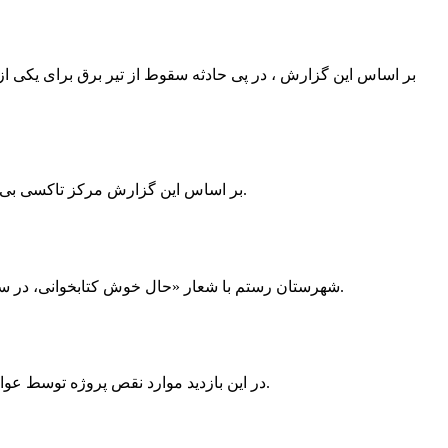
بر اساس این گزارش ، در پی حادثه سقوط از تیر برق برای یکی از
بر اساس این گزارش مرکز تاکسی بی سیم ممسنی به دلیل نداشتن پروانه ی کسب به استناد ماده ی ۲۷ و ۲۸ قانون نظام صنفی با دستور مقام قضایی تا اطلاع ثانوی پلمپ گردید.
شهرستان رستم با شعار «حال خوش کتابخوانی، در سرزمین زرد طلایی رستم» و هماهنگی و همکاری همه دستگاه های فرهنگی و مردم آمادگی خود را برای نامزدی پایخت کتاب ایران اعلام کرد.
در این بازدید موارد نقص پروژه توسط عوامل فنی مشخص و جهت رفع نقص برای رسیدن به مرحله تجهیز کتابخانه به مهران ضرغامی واگذار گردید که در اسرع وقت کار تحویل گردد.