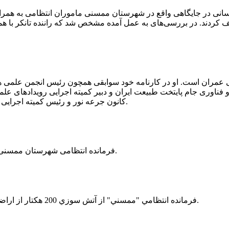
 رسانی در جایگاهی واقع در شهرستان ممسنی ماموران انتظامی به هم
وئیل حمل می‌کرد، توقیف کردند. در بررسی‌های به عمل آمده مشخص شد که راننده ت
ی عمران است. او در کارنامه خود سوابقی همچون رئیس انجمن علمی
ناوری جام پایتخت طبیعت ایران و دبیر کمیته اجرایی رویدادهای علمی
کانون جرعه نور و رئیس کمیته اجرایی اولین دوره مسابقات ملی و فناوری جام پایتخت طبیعت ایران را دارد.
فرمانده انتظامی شهرستان ممسنی از کشف بیش از 37 کیلوگرم تریاک در یک خودروی ام وی ام خبر داد.
فرمانده انتظامي "ممسني" از آتش سوزي 200 هكتار از اراضي كشاورزي واقع در اطراف روستاي "فهلیان" آن شهرستان خبر داد.