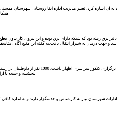
که چندی پیش نیز خبر نوراباد به آن اشاره کرد، تغییر مدیریت اداره آبفا روستایی شه
همکارانش خداحافظی کرد.مراسم تودیع و معارفه وی امروز برگزار گردید.
 تیر برق رفته بود که شبکه دارای برق بوده و این نیروی کار بدون قطع
شهرام رحمانی سرپرست دانشگاه پیام نور ممسنی در
پنجشنبه و جمعه با آرامش کامل وفضای مناسب در این مرکز دانشگاهی به رقابت پرداختند.