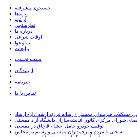
جستجوی پیشرفته
پیوندها
آرشیو
نظرسنجی
درباره ما
اوقات شرعی
آب و هوا
تبلیغات
صفحه نخست
با بینندگان
خبرنامه
تماس با ما
 مشکلات هنرمندان ممسنی / رسانه فرزند ارشد اداره ارشاد
ای شورای مرکزی کانون اندیشه‌سازان دانشگاه آزاد ممسنی
توقیف خودرو حامل احشام قاچاق در ممسنی
سخنی با مردم و پرچمداران ممسنی و رستم در مجلس