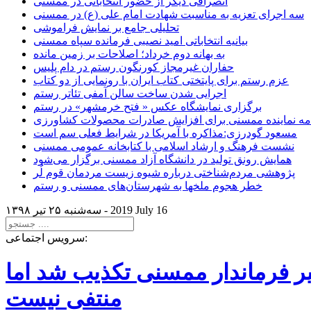
انصرافی دیگر از حضور انتخاباتی در ممسنی
سه اجرای تعزیه به مناسبت شهادت امام علی (ع) در ممسنی
تحلیلی جامع بر نمایش فراموشی
بیانیه انتخاباتی امید نصیبی فرمانده سپاه ممسنی
به بهانه دوم خرداد؛ اصلاحات بر زمین مانده
حفاران غیرمجاز کورنگون رستم در دام پلیس
عزم رستم برای پایتختی کتاب ایران با رونمایی از دو کتاب
اجرایی شدن ساخت سالن آمفی تئاتر رستم
برگزاری نمایشگاه عکس « فتح خرمشهر» در رستم
امه نماینده ممسنی برای افزایش صادرات محصولات کشاورزی
مسعود گودرزی:مذاکره با آمریکا در شرایط فعلی سم است
نشست فرهنگ و ارشاد اسلامی با کتابخانه عمومی ممسنی
همایش رونق تولید در دانشگاه آزاد ممسنی برگزار می‌شود
پژوهشی مردم‌شناختی درباره شیوه زیست مردمان قوم لُر
خطر هجوم ملخها به شهرستان‌های ممسنی و رستم
2019 July 16
سه‌شنبه ۲۵ تير ۱۳۹۸ -
سرویس اجتماعی:
یر فرماندار ممسنی تکذیب شد اما
منتفی نیست