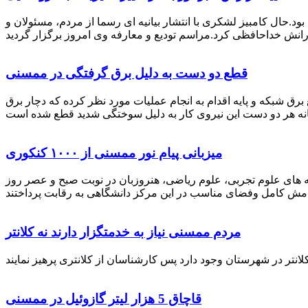
رستان ممسنی بود.حال کامبیز لشکری با انتشار بیانیه ای رسما از مردم، مسئولان و
قطع دو دست به دلیل برق گرفتگی در ممسنی
 برق شبکه و پایه اقدام به انجام عملیات مورد نظر کرده که دچار برق
میزبانی پیام نور ممسنی از ۱۰۰۰ کنکوری
 خصوص برگزاری کنکور سراسری اظهار داشت: 1000 نفر از داوطلبان در رشته های علوم تجربی، علوم ریاضی، هنروزبان در نوبت صبح و عصر روز
مردم ممسنی نیاز به خدمتگزار دارند نه کلانتر
قاچاق 5 هزار لیتر گازوئیل در ممسنی