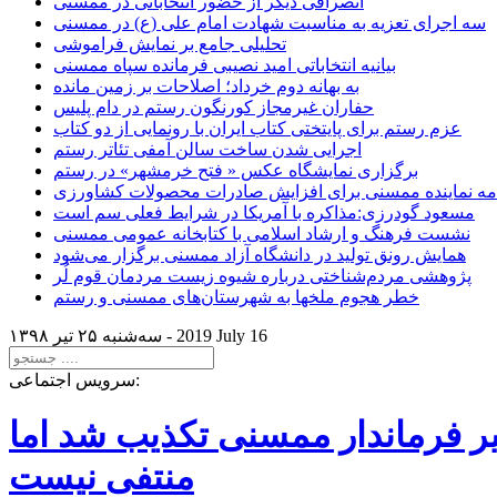
انصرافی دیگر از حضور انتخاباتی در ممسنی
سه اجرای تعزیه به مناسبت شهادت امام علی (ع) در ممسنی
تحلیلی جامع بر نمایش فراموشی
بیانیه انتخاباتی امید نصیبی فرمانده سپاه ممسنی
به بهانه دوم خرداد؛ اصلاحات بر زمین مانده
حفاران غیرمجاز کورنگون رستم در دام پلیس
عزم رستم برای پایتختی کتاب ایران با رونمایی از دو کتاب
اجرایی شدن ساخت سالن آمفی تئاتر رستم
برگزاری نمایشگاه عکس « فتح خرمشهر» در رستم
امه نماینده ممسنی برای افزایش صادرات محصولات کشاورزی
مسعود گودرزی:مذاکره با آمریکا در شرایط فعلی سم است
نشست فرهنگ و ارشاد اسلامی با کتابخانه عمومی ممسنی
همایش رونق تولید در دانشگاه آزاد ممسنی برگزار می‌شود
پژوهشی مردم‌شناختی درباره شیوه زیست مردمان قوم لُر
خطر هجوم ملخها به شهرستان‌های ممسنی و رستم
2019 July 16
سه‌شنبه ۲۵ تير ۱۳۹۸ -
سرویس اجتماعی:
یر فرماندار ممسنی تکذیب شد اما
منتفی نیست