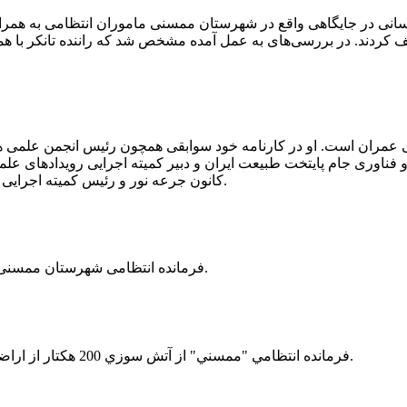
 رسانی در جایگاهی واقع در شهرستان ممسنی ماموران انتظامی به هم
وئیل حمل می‌کرد، توقیف کردند. در بررسی‌های به عمل آمده مشخص شد که راننده ت
ی عمران است. او در کارنامه خود سوابقی همچون رئیس انجمن علمی
ناوری جام پایتخت طبیعت ایران و دبیر کمیته اجرایی رویدادهای علمی
کانون جرعه نور و رئیس کمیته اجرایی اولین دوره مسابقات ملی و فناوری جام پایتخت طبیعت ایران را دارد.
فرمانده انتظامی شهرستان ممسنی از کشف بیش از 37 کیلوگرم تریاک در یک خودروی ام وی ام خبر داد.
فرمانده انتظامي "ممسني" از آتش سوزي 200 هكتار از اراضي كشاورزي واقع در اطراف روستاي "فهلیان" آن شهرستان خبر داد.