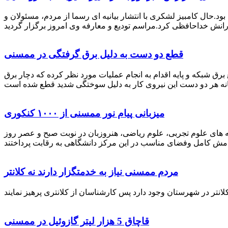
رستان ممسنی بود.حال کامبیز لشکری با انتشار بیانیه ای رسما از مردم، مسئولان و
قطع دو دست به دلیل برق گرفتگی در ممسنی
 برق شبکه و پایه اقدام به انجام عملیات مورد نظر کرده که دچار برق
میزبانی پیام نور ممسنی از ۱۰۰۰ کنکوری
 خصوص برگزاری کنکور سراسری اظهار داشت: 1000 نفر از داوطلبان در رشته های علوم تجربی، علوم ریاضی، هنروزبان در نوبت صبح و عصر روز
مردم ممسنی نیاز به خدمتگزار دارند نه کلانتر
قاچاق 5 هزار لیتر گازوئیل در ممسنی