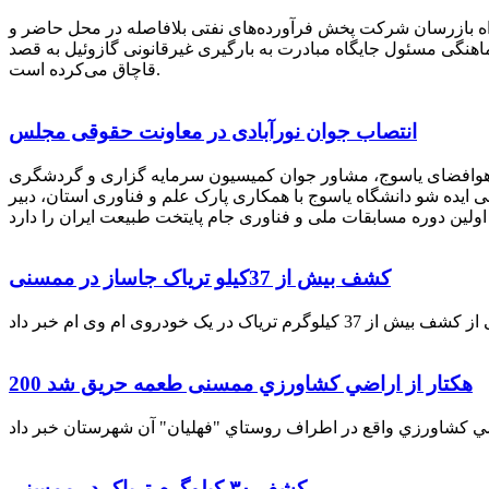
راه بازرسان شرکت پخش فرآورده‌های نفتی بلافاصله در محل حاضر و
انکر با هماهنگی مسئول جایگاه مبادرت به بارگیری غیرقانونی گازوئیل به قصد
قاچاق می‌کرده است.
انتصاب جوان نورآبادی در معاونت حقوقی مجلس
 هوافضای یاسوج، مشاور جوان کمیسیون سرمایه گزاری و گردشگری
 ایده شو دانشگاه یاسوج با همکاری پارک علم و فناوری استان، دبیر
کشف بیش از 37کیلو تریاک جاساز در ممسنی
200 هكتار از اراضي كشاورزي ممسنی طعمه حریق شد
کشف ۳۰ کیلوگرم تریاک در ممسنی