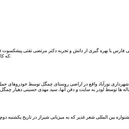
که کار احیا با حفر یک چاه ۲ متری و یک راهرو افقی ۲ متری صورت گرفت.
ه شهرداری نورآباد واقع در اراضی روستای چمگل توسط خودروهای حمل 
اره بین المللی شعر غدیر که به میزبانی شیراز در تاریخ یکشنبه دوم