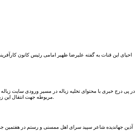
در پی درج خبری با محتوای تخلیه زباله در مسیر ورودی سایت زبال
مربوطه جهت انتقال این زباله ها توسط لودر به سایت و دفن آنها، سید مهدی حسینی دهیار چمگل با ارسال تصاویری خبر از جمع آوری این زباله ها توسط شهرداری داد.
آذین جهاندیده شاعر سپید سرای اهل ممسنی و رستم در هفتمین جشنو