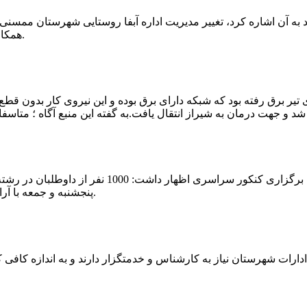
که چندی پیش نیز خبر نوراباد به آن اشاره کرد، تغییر مدیریت اداره آبفا روستایی شه
همکارانش خداحافظی کرد.مراسم تودیع و معارفه وی امروز برگزار گردید.
 تیر برق رفته بود که شبکه دارای برق بوده و این نیروی کار بدون قطع
شهرام رحمانی سرپرست دانشگاه پیام نور ممسنی در
پنجشنبه و جمعه با آرامش کامل وفضای مناسب در این مرکز دانشگاهی به رقابت پرداختند.