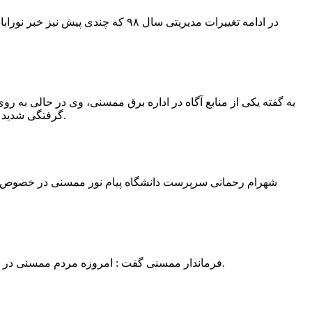
در ادامه تغییرات مدیریتی سال ۹۸ 
به گفته یکی از منابع آگاه در اداره برق ممسنی، وی در حالی به روی
گرفتگی شدید شد و جهت درمان به شیراز انتقال یافت.به گفته این منبع آگاه ؛ متاسفانه هر دو دست این نیروی کار به دلیل سوختگی شدید قطع شده است.
فرماندار ممسنی گفت : امروزه مردم ممسنی در ادارات شهرستان نیاز به کارشناس و خدمتگزار دارند و به اندازه کافی کلانتر در شهرستان وجود دارد پس کارشناسان از کلانتری پرهیز نمایند.