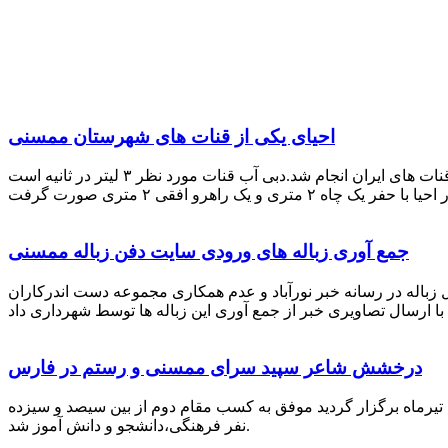
احیای یکی از قنات های شهرستان ممسنی
احیای این قنات به گفته علیرضا ظهیر امامی رئیس کانون کارآفرینی فارس با بهره گیری از دانش و تجربه دکتر مرتضی تفتی پیشکسوت قنات های ایران انجام شد.دبی آب قنات مورد نظر ۳ لیتر در ثانیه است
جمع آوری زباله های ورودی سایت دفن زباله ممسنی
زباله در رسانه خبر نورآباد و عدم همکاری مجموعه دست اندرکاران
درخشش شاعر سپید سرای ممسنی و رستم در فارس
 تیرماه برگزار گردید موفق به کسب مقام دوم از بین سیصد و سیزده
نفر فرهنگی،دانشجو و دانش آموز شد.