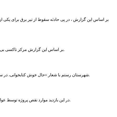
بر اساس این گزارش ، در پی حادثه سقوط از تیر برق برای یکی از
بر اساس این گزارش مرکز تاکسی بی سیم ممسنی به دلیل نداشتن پروانه ی کسب به استناد ماده ی ۲۷ و ۲۸ قانون نظام صنفی با دستور مقام قضایی تا اطلاع ثانوی پلمپ گردید.
شهرستان رستم با شعار «حال خوش کتابخوانی، در سرزمین زرد طلایی رستم» و هماهنگی و همکاری همه دستگاه های فرهنگی و مردم آمادگی خود را برای نامزدی پایخت کتاب ایران اعلام کرد.
در این بازدید موارد نقص پروژه توسط عوامل فنی مشخص و جهت رفع نقص برای رسیدن به مرحله تجهیز کتابخانه به مهران ضرغامی واگذار گردید که در اسرع وقت کار تحویل گردد.