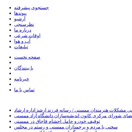
جستجوی پیشرفته
پیوندها
آرشیو
نظرسنجی
درباره ما
اوقات شرعی
آب و هوا
تبلیغات
صفحه نخست
با بینندگان
خبرنامه
تماس با ما
 مشکلات هنرمندان ممسنی / رسانه فرزند ارشد اداره ارشاد
ای شورای مرکزی کانون اندیشه‌سازان دانشگاه آزاد ممسنی
توقیف خودرو حامل احشام قاچاق در ممسنی
سخنی با مردم و پرچمداران ممسنی و رستم در مجلس