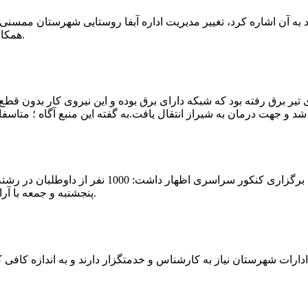
که چندی پیش نیز خبر نوراباد به آن اشاره کرد، تغییر مدیریت اداره آبفا روستایی شه
همکارانش خداحافظی کرد.مراسم تودیع و معارفه وی امروز برگزار گردید.
 تیر برق رفته بود که شبکه دارای برق بوده و این نیروی کار بدون قطع
شهرام رحمانی سرپرست دانشگاه پیام نور ممسنی در
پنجشنبه و جمعه با آرامش کامل وفضای مناسب در این مرکز دانشگاهی به رقابت پرداختند.