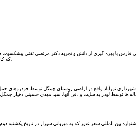
که کار احیا با حفر یک چاه ۲ متری و یک راهرو افقی ۲ متری صورت گرفت.
ه شهرداری نورآباد واقع در اراضی روستای چمگل توسط خودروهای حمل 
اره بین المللی شعر غدیر که به میزبانی شیراز در تاریخ یکشنبه دوم