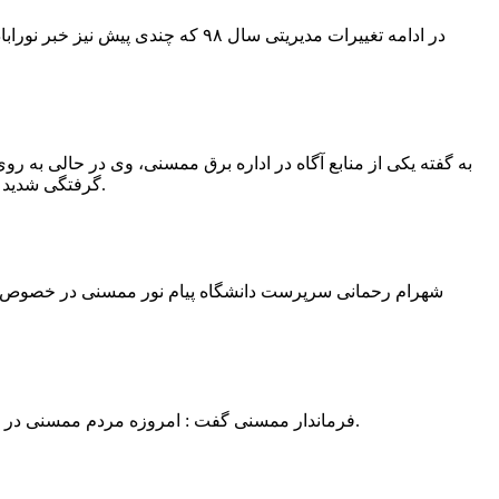
در ادامه تغییرات مدیریتی سال ۹۸ 
به گفته یکی از منابع آگاه در اداره برق ممسنی، وی در حالی به روی
گرفتگی شدید شد و جهت درمان به شیراز انتقال یافت.به گفته این منبع آگاه ؛ متاسفانه هر دو دست این نیروی کار به دلیل سوختگی شدید قطع شده است.
فرماندار ممسنی گفت : امروزه مردم ممسنی در ادارات شهرستان نیاز به کارشناس و خدمتگزار دارند و به اندازه کافی کلانتر در شهرستان وجود دارد پس کارشناسان از کلانتری پرهیز نمایند.