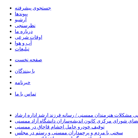
جستجوی پیشرفته
پیوندها
آرشیو
نظرسنجی
درباره ما
اوقات شرعی
آب و هوا
تبلیغات
صفحه نخست
با بینندگان
خبرنامه
تماس با ما
 مشکلات هنرمندان ممسنی / رسانه فرزند ارشد اداره ارشاد
ای شورای مرکزی کانون اندیشه‌سازان دانشگاه آزاد ممسنی
توقیف خودرو حامل احشام قاچاق در ممسنی
سخنی با مردم و پرچمداران ممسنی و رستم در مجلس