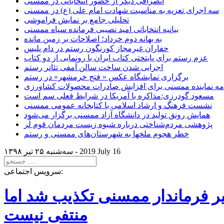
انصرافی دیگر از حضور انتخاباتی در ممسنی
سه اجرای تعزیه به مناسبت شهادت امام علی (ع) در ممسنی
تحلیلی جامع بر نمایش فراموشی
بیانیه انتخاباتی امید نصیبی فرمانده سپاه ممسنی
به بهانه دوم خرداد؛ اصلاحات بر زمین مانده
حفاران غیرمجاز کورنگون رستم در دام پلیس
عزم رستم برای پایتختی کتاب ایران با رونمایی از دو کتاب
اجرایی شدن ساخت سالن آمفی تئاتر رستم
برگزاری نمایشگاه عکس « فتح خرمشهر» در رستم
امه نماینده ممسنی برای افزایش صادرات محصولات کشاورزی
مسعود گودرزی:مذاکره با آمریکا در شرایط فعلی سم است
نشست فرهنگ و ارشاد اسلامی با کتابخانه عمومی ممسنی
همایش رونق تولید در دانشگاه آزاد ممسنی برگزار می‌شود
پژوهشی مردم‌شناختی درباره شیوه زیست مردمان قوم لُر
خطر هجوم ملخها به شهرستان‌های ممسنی و رستم
2019 July 16
سه‌شنبه ۲۵ تير ۱۳۹۸ -
سرویس اجتماعی:
یر فرماندار ممسنی تکذیب شد اما
منتفی نیست