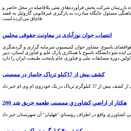
راه بازرسان شرکت پخش فرآورده‌های نفتی بلافاصله در محل حاضر و
انکر با هماهنگی مسئول جایگاه مبادرت به بارگیری غیرقانونی گازوئیل به قصد
قاچاق می‌کرده است.
انتصاب جوان نورآبادی در معاونت حقوقی مجلس
 هوافضای یاسوج، مشاور جوان کمیسیون سرمایه گزاری و گردشگری
 ایده شو دانشگاه یاسوج با همکاری پارک علم و فناوری استان، دبیر
کشف بیش از 37کیلو تریاک جاساز در ممسنی
200 هكتار از اراضي كشاورزي ممسنی طعمه حریق شد
کشف ۳۰ کیلوگرم تریاک در ممسنی