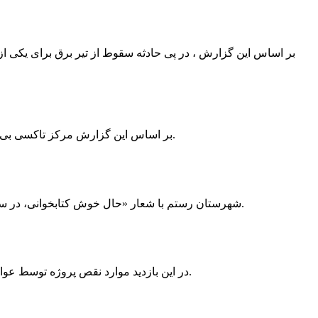
بر اساس این گزارش ، در پی حادثه سقوط از تیر برق برای یکی از
بر اساس این گزارش مرکز تاکسی بی سیم ممسنی به دلیل نداشتن پروانه ی کسب به استناد ماده ی ۲۷ و ۲۸ قانون نظام صنفی با دستور مقام قضایی تا اطلاع ثانوی پلمپ گردید.
شهرستان رستم با شعار «حال خوش کتابخوانی، در سرزمین زرد طلایی رستم» و هماهنگی و همکاری همه دستگاه های فرهنگی و مردم آمادگی خود را برای نامزدی پایخت کتاب ایران اعلام کرد.
در این بازدید موارد نقص پروژه توسط عوامل فنی مشخص و جهت رفع نقص برای رسیدن به مرحله تجهیز کتابخانه به مهران ضرغامی واگذار گردید که در اسرع وقت کار تحویل گردد.