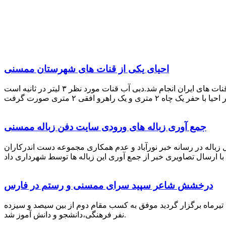
احیای یکی از قنات های شهرستان ممسنی
احیای این قنات به گفته علیرضا ظهیر امامی رئیس کانون کارآفرینی فارس با بهره گیری از دانش و تجربه دکتر مرتضی تفتی پیشکسوت قنات های ایران انجام شد.دبی آب قنات مورد نظر ۳ لیتر در ثانیه است
جمع آوری زباله های ورودی سایت دفن زباله ممسنی
زباله در رسانه خبر نورآباد و عدم همکاری مجموعه دست اندرکاران
درخشش شاعر سپید سرای ممسنی و رستم در فارس
 تیرماه برگزار گردید موفق به کسب مقام دوم از بین سیصد و سیزده
نفر فرهنگی،دانشجو و دانش آموز شد.