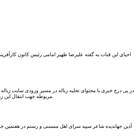
در پی درج خبری با محتوای تخلیه زباله در مسیر ورودی سایت زبال
مربوطه جهت انتقال این زباله ها توسط لودر به سایت و دفن آنها، سید مهدی حسینی دهیار چمگل با ارسال تصاویری خبر از جمع آوری این زباله ها توسط شهرداری داد.
آذین جهاندیده شاعر سپید سرای اهل ممسنی و رستم در هفتمین جشنو