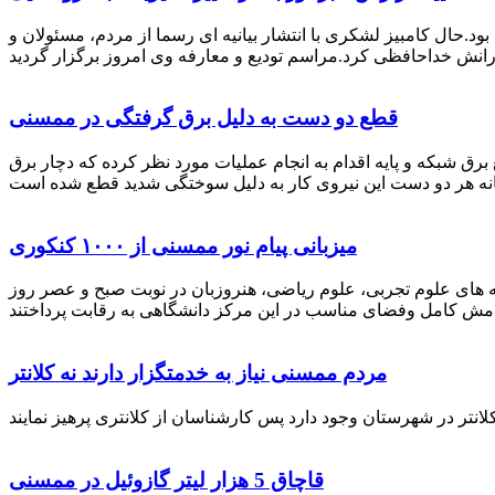
رستان ممسنی بود.حال کامبیز لشکری با انتشار بیانیه ای رسما از مردم، مسئولان و
قطع دو دست به دلیل برق گرفتگی در ممسنی
 برق شبکه و پایه اقدام به انجام عملیات مورد نظر کرده که دچار برق
میزبانی پیام نور ممسنی از ۱۰۰۰ کنکوری
 خصوص برگزاری کنکور سراسری اظهار داشت: 1000 نفر از داوطلبان در رشته های علوم تجربی، علوم ریاضی، هنروزبان در نوبت صبح و عصر روز
مردم ممسنی نیاز به خدمتگزار دارند نه کلانتر
قاچاق 5 هزار لیتر گازوئیل در ممسنی