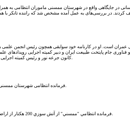
 رسانی در جایگاهی واقع در شهرستان ممسنی ماموران انتظامی به هم
وئیل حمل می‌کرد، توقیف کردند. در بررسی‌های به عمل آمده مشخص شد که راننده ت
ی عمران است. او در کارنامه خود سوابقی همچون رئیس انجمن علمی
ناوری جام پایتخت طبیعت ایران و دبیر کمیته اجرایی رویدادهای علمی
کانون جرعه نور و رئیس کمیته اجرایی اولین دوره مسابقات ملی و فناوری جام پایتخت طبیعت ایران را دارد.
فرمانده انتظامی شهرستان ممسنی از کشف بیش از 37 کیلوگرم تریاک در یک خودروی ام وی ام خبر داد.
فرمانده انتظامي "ممسني" از آتش سوزي 200 هكتار از اراضي كشاورزي واقع در اطراف روستاي "فهلیان" آن شهرستان خبر داد.