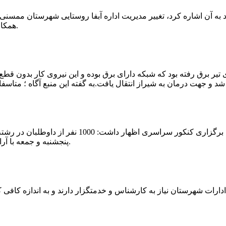
که چندی پیش نیز خبر نوراباد به آن اشاره کرد، تغییر مدیریت اداره آبفا روستایی شه
همکارانش خداحافظی کرد.مراسم تودیع و معارفه وی امروز برگزار گردید.
 تیر برق رفته بود که شبکه دارای برق بوده و این نیروی کار بدون قطع
شهرام رحمانی سرپرست دانشگاه پیام نور ممسنی در
پنجشنبه و جمعه با آرامش کامل وفضای مناسب در این مرکز دانشگاهی به رقابت پرداختند.