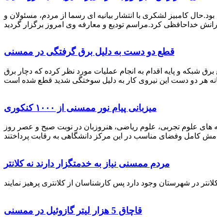
رستان ممسنی بود.حال کامبیز لشکری با انتشار بیانیه ای رسما از مردم، مسئولان و
قطع دو دست به دلیل برق گرفتگی در ممسنی
 برق شبکه و پایه اقدام به انجام عملیات مورد نظر کرده که دچار برق
میزبانی پیام نور ممسنی از ۱۰۰۰ کنکوری
 خصوص برگزاری کنکور سراسری اظهار داشت: 1000 نفر از داوطلبان در رشته های علوم تجربی، علوم ریاضی، هنروزبان در نوبت صبح و عصر روز
مردم ممسنی نیاز به خدمتگزار دارند نه کلانتر
قاچاق 5 هزار لیتر گازوئیل در ممسنی