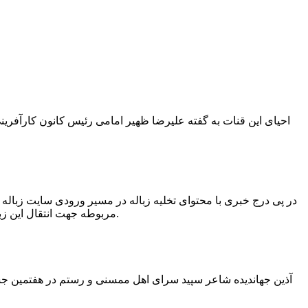
در پی درج خبری با محتوای تخلیه زباله در مسیر ورودی سایت زبال
مربوطه جهت انتقال این زباله ها توسط لودر به سایت و دفن آنها، سید مهدی حسینی دهیار چمگل با ارسال تصاویری خبر از جمع آوری این زباله ها توسط شهرداری داد.
آذین جهاندیده شاعر سپید سرای اهل ممسنی و رستم در هفتمین جشنو