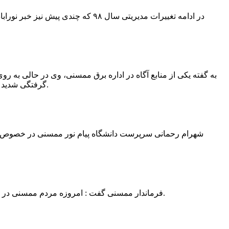
در ادامه تغییرات مدیریتی سال ۹۸ 
به گفته یکی از منابع آگاه در اداره برق ممسنی، وی در حالی به روی
گرفتگی شدید شد و جهت درمان به شیراز انتقال یافت.به گفته این منبع آگاه ؛ متاسفانه هر دو دست این نیروی کار به دلیل سوختگی شدید قطع شده است.
فرماندار ممسنی گفت : امروزه مردم ممسنی در ادارات شهرستان نیاز به کارشناس و خدمتگزار دارند و به اندازه کافی کلانتر در شهرستان وجود دارد پس کارشناسان از کلانتری پرهیز نمایند.