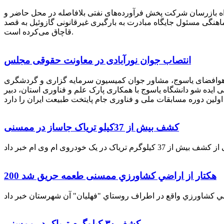
راه بازرسان شرکت پخش فرآورده‌های نفتی بلافاصله در محل حاضر و
انکر با هماهنگی مسئول جایگاه مبادرت به بارگیری غیرقانونی گازوئیل به قصد
قاچاق می‌کرده است.
انتصاب جوان نورآبادی در معاونت حقوقی مجلس
 هوافضای یاسوج، مشاور جوان کمیسیون سرمایه گزاری و گردشگری
 ایده شو دانشگاه یاسوج با همکاری پارک علم و فناوری استان، دبیر
کشف بیش از 37کیلو تریاک جاساز در ممسنی
200 هكتار از اراضي كشاورزي ممسنی طعمه حریق شد
کشف ۳۰ کیلوگرم تریاک در ممسنی