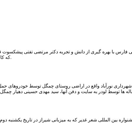
که کار احیا با حفر یک چاه ۲ متری و یک راهرو افقی ۲ متری صورت گرفت.
ه شهرداری نورآباد واقع در اراضی روستای چمگل توسط خودروهای حمل 
اره بین المللی شعر غدیر که به میزبانی شیراز در تاریخ یکشنبه دوم