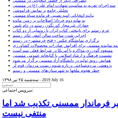
انصرافی دیگر از حضور انتخاباتی در ممسنی
سه اجرای تعزیه به مناسبت شهادت امام علی (ع) در ممسنی
تحلیلی جامع بر نمایش فراموشی
بیانیه انتخاباتی امید نصیبی فرمانده سپاه ممسنی
به بهانه دوم خرداد؛ اصلاحات بر زمین مانده
حفاران غیرمجاز کورنگون رستم در دام پلیس
عزم رستم برای پایتختی کتاب ایران با رونمایی از دو کتاب
اجرایی شدن ساخت سالن آمفی تئاتر رستم
برگزاری نمایشگاه عکس « فتح خرمشهر» در رستم
امه نماینده ممسنی برای افزایش صادرات محصولات کشاورزی
مسعود گودرزی:مذاکره با آمریکا در شرایط فعلی سم است
نشست فرهنگ و ارشاد اسلامی با کتابخانه عمومی ممسنی
همایش رونق تولید در دانشگاه آزاد ممسنی برگزار می‌شود
پژوهشی مردم‌شناختی درباره شیوه زیست مردمان قوم لُر
خطر هجوم ملخها به شهرستان‌های ممسنی و رستم
2019 July 16
سه‌شنبه ۲۵ تير ۱۳۹۸ -
سرویس اجتماعی:
یر فرماندار ممسنی تکذیب شد اما
منتفی نیست