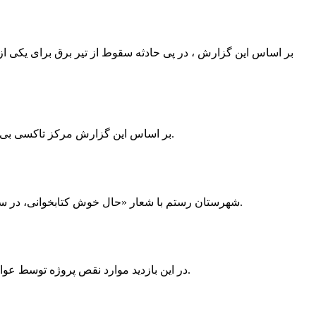
بر اساس این گزارش ، در پی حادثه سقوط از تیر برق برای یکی از
بر اساس این گزارش مرکز تاکسی بی سیم ممسنی به دلیل نداشتن پروانه ی کسب به استناد ماده ی ۲۷ و ۲۸ قانون نظام صنفی با دستور مقام قضایی تا اطلاع ثانوی پلمپ گردید.
شهرستان رستم با شعار «حال خوش کتابخوانی، در سرزمین زرد طلایی رستم» و هماهنگی و همکاری همه دستگاه های فرهنگی و مردم آمادگی خود را برای نامزدی پایخت کتاب ایران اعلام کرد.
در این بازدید موارد نقص پروژه توسط عوامل فنی مشخص و جهت رفع نقص برای رسیدن به مرحله تجهیز کتابخانه به مهران ضرغامی واگذار گردید که در اسرع وقت کار تحویل گردد.