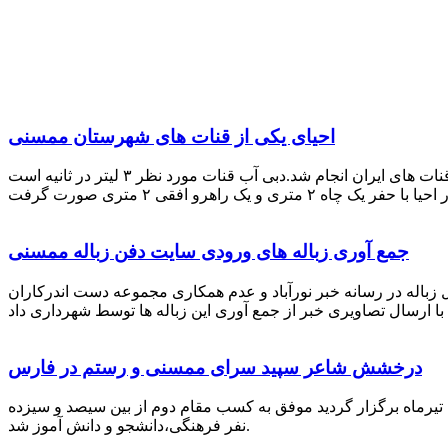
احیای یکی از قنات های شهرستان ممسنی
احیای این قنات به گفته علیرضا ظهیر امامی رئیس کانون کارآفرینی فارس با بهره گیری از دانش و تجربه دکتر مرتضی تفتی پیشکسوت قنات های ایران انجام شد.دبی آب قنات مورد نظر ۳ لیتر در ثانیه است
جمع آوری زباله های ورودی سایت دفن زباله ممسنی
زباله در رسانه خبر نورآباد و عدم همکاری مجموعه دست اندرکاران
درخشش شاعر سپید سرای ممسنی و رستم در فارس
 تیرماه برگزار گردید موفق به کسب مقام دوم از بین سیصد و سیزده
نفر فرهنگی،دانشجو و دانش آموز شد.