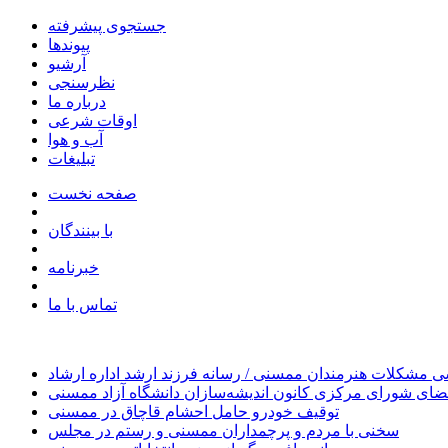
جستجوی پیشرفته
پیوندها
آرشیو
نظرسنجی
درباره ما
اوقات شرعی
آب و هوا
تبلیغات
صفحه نخست
با بینندگان
خبرنامه
تماس با ما
 مشکلات هنرمندان ممسنی / رسانه فرزند ارشد اداره ارشاد
ای شورای مرکزی کانون اندیشه‌سازان دانشگاه آزاد ممسنی
توقیف خودرو حامل احشام قاچاق در ممسنی
سخنی با مردم و پرچمداران ممسنی و رستم در مجلس