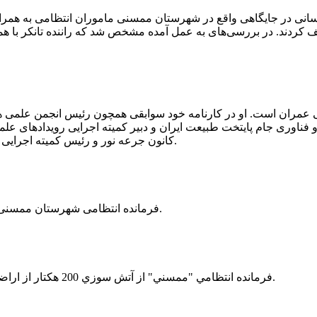
 رسانی در جایگاهی واقع در شهرستان ممسنی ماموران انتظامی به هم
وئیل حمل می‌کرد، توقیف کردند. در بررسی‌های به عمل آمده مشخص شد که راننده ت
ی عمران است. او در کارنامه خود سوابقی همچون رئیس انجمن علمی
ناوری جام پایتخت طبیعت ایران و دبیر کمیته اجرایی رویدادهای علمی
کانون جرعه نور و رئیس کمیته اجرایی اولین دوره مسابقات ملی و فناوری جام پایتخت طبیعت ایران را دارد.
فرمانده انتظامی شهرستان ممسنی از کشف بیش از 37 کیلوگرم تریاک در یک خودروی ام وی ام خبر داد.
فرمانده انتظامي "ممسني" از آتش سوزي 200 هكتار از اراضي كشاورزي واقع در اطراف روستاي "فهلیان" آن شهرستان خبر داد.