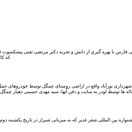
که کار احیا با حفر یک چاه ۲ متری و یک راهرو افقی ۲ متری صورت گرفت.
ه شهرداری نورآباد واقع در اراضی روستای چمگل توسط خودروهای حمل 
اره بین المللی شعر غدیر که به میزبانی شیراز در تاریخ یکشنبه دوم