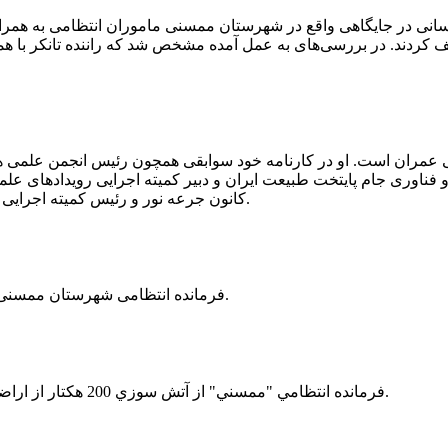
 رسانی در جایگاهی واقع در شهرستان ممسنی ماموران انتظامی به هم
وئیل حمل می‌کرد، توقیف کردند. در بررسی‌های به عمل آمده مشخص شد که راننده ت
ی عمران است. او در کارنامه خود سوابقی همچون رئیس انجمن علمی
ناوری جام پایتخت طبیعت ایران و دبیر کمیته اجرایی رویدادهای علمی
کانون جرعه نور و رئیس کمیته اجرایی اولین دوره مسابقات ملی و فناوری جام پایتخت طبیعت ایران را دارد.
فرمانده انتظامی شهرستان ممسنی از کشف بیش از 37 کیلوگرم تریاک در یک خودروی ام وی ام خبر داد.
فرمانده انتظامي "ممسني" از آتش سوزي 200 هكتار از اراضي كشاورزي واقع در اطراف روستاي "فهلیان" آن شهرستان خبر داد.