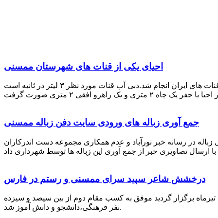
احیای یکی از قنات های شهرستان ممسنی
احیای این قنات به گفته علیرضا ظهیر امامی رئیس کانون کارآفرینی فارس با بهره گیری از دانش و تجربه دکتر مرتضی تفتی پیشکسوت قنات های ایران انجام شد.دبی آب قنات مورد نظر ۳ لیتر در ثانیه است
جمع آوری زباله های ورودی سایت دفن زباله ممسنی
زباله در رسانه خبر نورآباد و عدم همکاری مجموعه دست اندرکاران
درخشش شاعر سپید سرای ممسنی و رستم در فارس
 تیرماه برگزار گردید موفق به کسب مقام دوم از بین سیصد و سیزده
نفر فرهنگی،دانشجو و دانش آموز شد.