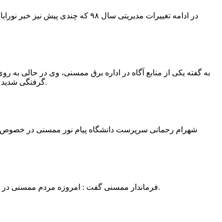
در ادامه تغییرات مدیریتی سال ۹۸ 
به گفته یکی از منابع آگاه در اداره برق ممسنی، وی در حالی به روی
گرفتگی شدید شد و جهت درمان به شیراز انتقال یافت.به گفته این منبع آگاه ؛ متاسفانه هر دو دست این نیروی کار به دلیل سوختگی شدید قطع شده است.
فرماندار ممسنی گفت : امروزه مردم ممسنی در ادارات شهرستان نیاز به کارشناس و خدمتگزار دارند و به اندازه کافی کلانتر در شهرستان وجود دارد پس کارشناسان از کلانتری پرهیز نمایند.