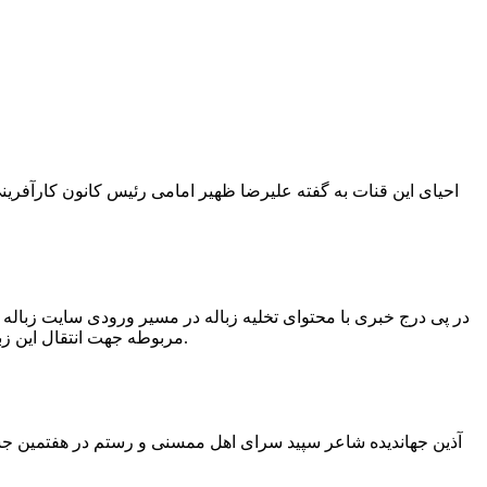
در پی درج خبری با محتوای تخلیه زباله در مسیر ورودی سایت زبال
مربوطه جهت انتقال این زباله ها توسط لودر به سایت و دفن آنها، سید مهدی حسینی دهیار چمگل با ارسال تصاویری خبر از جمع آوری این زباله ها توسط شهرداری داد.
آذین جهاندیده شاعر سپید سرای اهل ممسنی و رستم در هفتمین جشنو