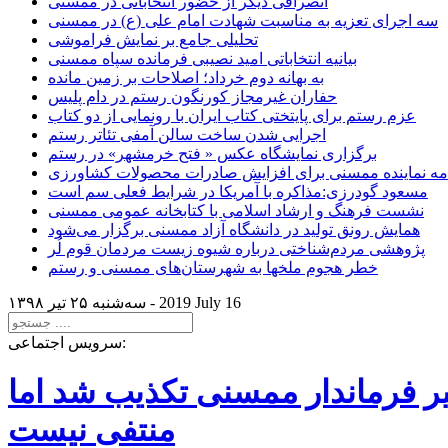
انصرافی دیگر از حضور انتخاباتی در ممسنی
سه اجرای تعزیه به مناسبت شهادت امام علی (ع) در ممسنی
تحلیلی جامع بر نمایش فراموشی
بیانیه انتخاباتی امید نصیبی فرمانده سپاه ممسنی
به بهانه دوم خرداد؛ اصلاحات بر زمین مانده
حفاران غیرمجاز کورنگون رستم در دام پلیس
عزم رستم برای پایتختی کتاب ایران با رونمایی از دو کتاب
اجرایی شدن ساخت سالن آمفی تئاتر رستم
برگزاری نمایشگاه عکس « فتح خرمشهر» در رستم
امه نماینده ممسنی برای افزایش صادرات محصولات کشاورزی
مسعود گودرزی:مذاکره با آمریکا در شرایط فعلی سم است
نشست فرهنگ و ارشاد اسلامی با کتابخانه عمومی ممسنی
همایش رونق تولید در دانشگاه آزاد ممسنی برگزار می‌شود
پژوهشی مردم‌شناختی درباره شیوه زیست مردمان قوم لُر
خطر هجوم ملخها به شهرستان‌های ممسنی و رستم
2019 July 16
سه‌شنبه ۲۵ تير ۱۳۹۸ -
سرویس اجتماعی:
یر فرماندار ممسنی تکذیب شد اما
منتفی نیست