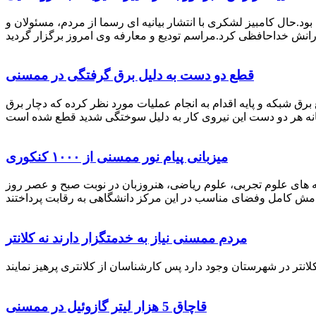
رستان ممسنی بود.حال کامبیز لشکری با انتشار بیانیه ای رسما از مردم، مسئولان و
قطع دو دست به دلیل برق گرفتگی در ممسنی
 برق شبکه و پایه اقدام به انجام عملیات مورد نظر کرده که دچار برق
میزبانی پیام نور ممسنی از ۱۰۰۰ کنکوری
 خصوص برگزاری کنکور سراسری اظهار داشت: 1000 نفر از داوطلبان در رشته های علوم تجربی، علوم ریاضی، هنروزبان در نوبت صبح و عصر روز
مردم ممسنی نیاز به خدمتگزار دارند نه کلانتر
قاچاق 5 هزار لیتر گازوئیل در ممسنی