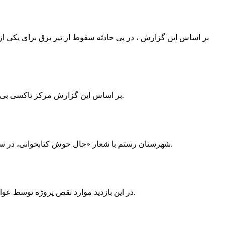
بر اساس این گزارش ، در پی حادثه سقوط از تیر برق برای یکی از
بر اساس این گزارش مرکز تاکسی بی سیم ممسنی به دلیل نداشتن پروانه ی کسب به استناد ماده ی ۲۷ و ۲۸ قانون نظام صنفی با دستور مقام قضایی تا اطلاع ثانوی پلمپ گردید.
شهرستان رستم با شعار «حال خوش کتابخوانی، در سرزمین زرد طلایی رستم» و هماهنگی و همکاری همه دستگاه های فرهنگی و مردم آمادگی خود را برای نامزدی پایخت کتاب ایران اعلام کرد.
در این بازدید موارد نقص پروژه توسط عوامل فنی مشخص و جهت رفع نقص برای رسیدن به مرحله تجهیز کتابخانه به مهران ضرغامی واگذار گردید که در اسرع وقت کار تحویل گردد.