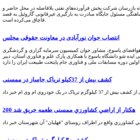
راه بازرسان شرکت پخش فرآورده‌های نفتی بلافاصله در محل حاضر و
انکر با هماهنگی مسئول جایگاه مبادرت به بارگیری غیرقانونی گازوئیل به قصد
قاچاق می‌کرده است.
انتصاب جوان نورآبادی در معاونت حقوقی مجلس
 هوافضای یاسوج، مشاور جوان کمیسیون سرمایه گزاری و گردشگری
 ایده شو دانشگاه یاسوج با همکاری پارک علم و فناوری استان، دبیر
کشف بیش از 37کیلو تریاک جاساز در ممسنی
200 هكتار از اراضي كشاورزي ممسنی طعمه حریق شد
کشف ۳۰ کیلوگرم تریاک در ممسنی