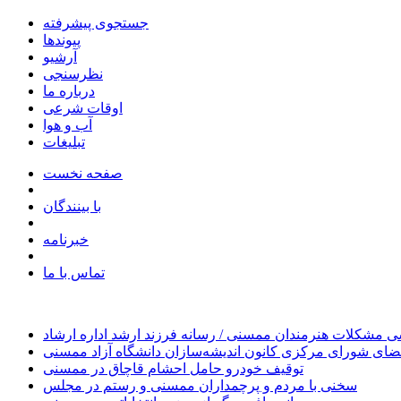
جستجوی پیشرفته
پیوندها
آرشیو
نظرسنجی
درباره ما
اوقات شرعی
آب و هوا
تبلیغات
صفحه نخست
با بینندگان
خبرنامه
تماس با ما
 مشکلات هنرمندان ممسنی / رسانه فرزند ارشد اداره ارشاد
ای شورای مرکزی کانون اندیشه‌سازان دانشگاه آزاد ممسنی
توقیف خودرو حامل احشام قاچاق در ممسنی
سخنی با مردم و پرچمداران ممسنی و رستم در مجلس