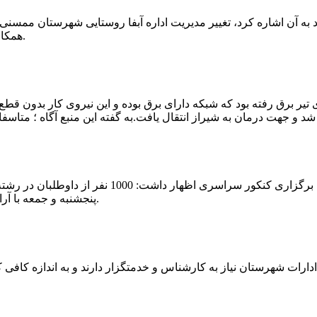
که چندی پیش نیز خبر نوراباد به آن اشاره کرد، تغییر مدیریت اداره آبفا روستایی شه
همکارانش خداحافظی کرد.مراسم تودیع و معارفه وی امروز برگزار گردید.
 تیر برق رفته بود که شبکه دارای برق بوده و این نیروی کار بدون قطع
شهرام رحمانی سرپرست دانشگاه پیام نور ممسنی در
پنجشنبه و جمعه با آرامش کامل وفضای مناسب در این مرکز دانشگاهی به رقابت پرداختند.