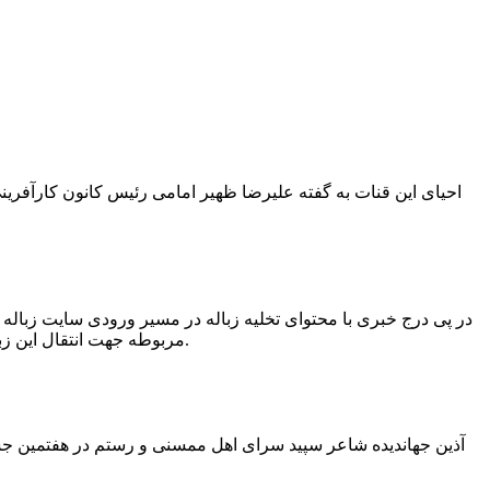
در پی درج خبری با محتوای تخلیه زباله در مسیر ورودی سایت زبال
مربوطه جهت انتقال این زباله ها توسط لودر به سایت و دفن آنها، سید مهدی حسینی دهیار چمگل با ارسال تصاویری خبر از جمع آوری این زباله ها توسط شهرداری داد.
آذین جهاندیده شاعر سپید سرای اهل ممسنی و رستم در هفتمین جشنو