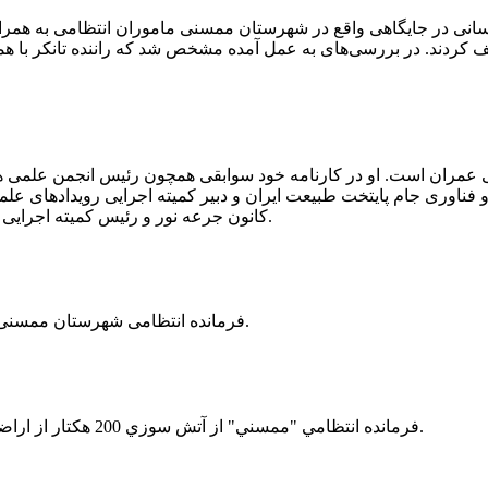
 رسانی در جایگاهی واقع در شهرستان ممسنی ماموران انتظامی به هم
وئیل حمل می‌کرد، توقیف کردند. در بررسی‌های به عمل آمده مشخص شد که راننده ت
ی عمران است. او در کارنامه خود سوابقی همچون رئیس انجمن علمی
ناوری جام پایتخت طبیعت ایران و دبیر کمیته اجرایی رویدادهای علمی
کانون جرعه نور و رئیس کمیته اجرایی اولین دوره مسابقات ملی و فناوری جام پایتخت طبیعت ایران را دارد.
فرمانده انتظامی شهرستان ممسنی از کشف بیش از 37 کیلوگرم تریاک در یک خودروی ام وی ام خبر داد.
فرمانده انتظامي "ممسني" از آتش سوزي 200 هكتار از اراضي كشاورزي واقع در اطراف روستاي "فهلیان" آن شهرستان خبر داد.