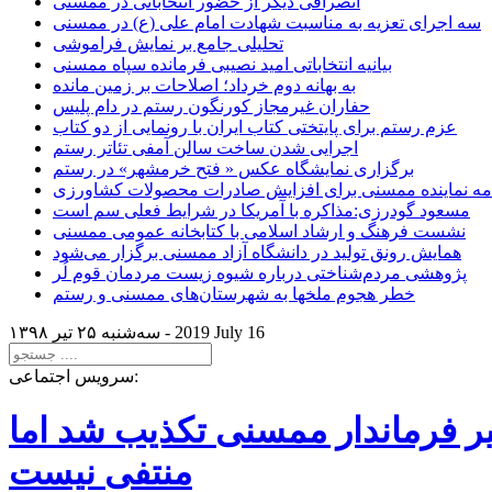
انصرافی دیگر از حضور انتخاباتی در ممسنی
سه اجرای تعزیه به مناسبت شهادت امام علی (ع) در ممسنی
تحلیلی جامع بر نمایش فراموشی
بیانیه انتخاباتی امید نصیبی فرمانده سپاه ممسنی
به بهانه دوم خرداد؛ اصلاحات بر زمین مانده
حفاران غیرمجاز کورنگون رستم در دام پلیس
عزم رستم برای پایتختی کتاب ایران با رونمایی از دو کتاب
اجرایی شدن ساخت سالن آمفی تئاتر رستم
برگزاری نمایشگاه عکس « فتح خرمشهر» در رستم
امه نماینده ممسنی برای افزایش صادرات محصولات کشاورزی
مسعود گودرزی:مذاکره با آمریکا در شرایط فعلی سم است
نشست فرهنگ و ارشاد اسلامی با کتابخانه عمومی ممسنی
همایش رونق تولید در دانشگاه آزاد ممسنی برگزار می‌شود
پژوهشی مردم‌شناختی درباره شیوه زیست مردمان قوم لُر
خطر هجوم ملخها به شهرستان‌های ممسنی و رستم
2019 July 16
سه‌شنبه ۲۵ تير ۱۳۹۸ -
سرویس اجتماعی:
یر فرماندار ممسنی تکذیب شد اما
منتفی نیست