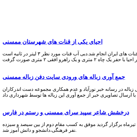
احیای یکی از قنات های شهرستان ممسنی
احیای این قنات به گفته علیرضا ظهیر امامی رئیس کانون کارآفرینی فارس با بهره گیری از دانش و تجربه دکتر مرتضی تفتی پیشکسوت قنات های ایران انجام شد.دبی آب قنات مورد نظر ۳ لیتر در ثانیه است
جمع آوری زباله های ورودی سایت دفن زباله ممسنی
زباله در رسانه خبر نورآباد و عدم همکاری مجموعه دست اندرکاران
درخشش شاعر سپید سرای ممسنی و رستم در فارس
 تیرماه برگزار گردید موفق به کسب مقام دوم از بین سیصد و سیزده
نفر فرهنگی،دانشجو و دانش آموز شد.