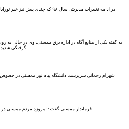
در ادامه تغییرات مدیریتی سال ۹۸ 
به گفته یکی از منابع آگاه در اداره برق ممسنی، وی در حالی به روی
گرفتگی شدید شد و جهت درمان به شیراز انتقال یافت.به گفته این منبع آگاه ؛ متاسفانه هر دو دست این نیروی کار به دلیل سوختگی شدید قطع شده است.
فرماندار ممسنی گفت : امروزه مردم ممسنی در ادارات شهرستان نیاز به کارشناس و خدمتگزار دارند و به اندازه کافی کلانتر در شهرستان وجود دارد پس کارشناسان از کلانتری پرهیز نمایند.