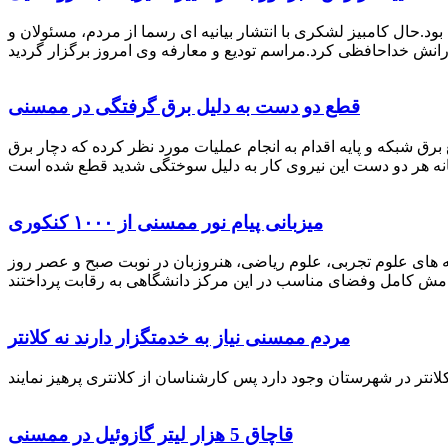
رستان ممسنی بود.حال کامبیز لشکری با انتشار بیانیه ای رسما از مردم، مسئولان و
قطع دو دست به دلیل برق گرفتگی در ممسنی
 برق شبکه و پایه اقدام به انجام عملیات مورد نظر کرده که دچار برق
میزبانی پیام نور ممسنی از ۱۰۰۰ کنکوری
 خصوص برگزاری کنکور سراسری اظهار داشت: 1000 نفر از داوطلبان در رشته های علوم تجربی، علوم ریاضی، هنروزبان در نوبت صبح و عصر روز
مردم ممسنی نیاز به خدمتگزار دارند نه کلانتر
قاچاق 5 هزار لیتر گازوئیل در ممسنی