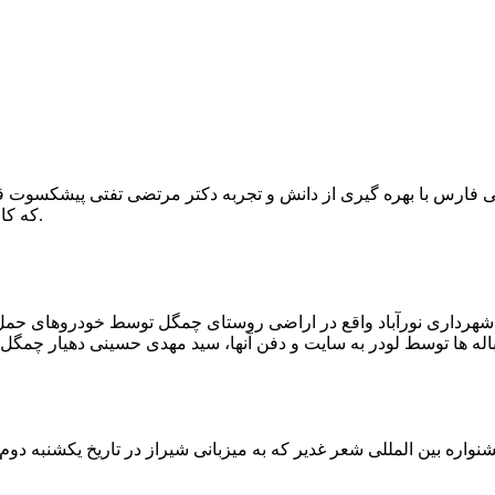
که کار احیا با حفر یک چاه ۲ متری و یک راهرو افقی ۲ متری صورت گرفت.
ه شهرداری نورآباد واقع در اراضی روستای چمگل توسط خودروهای حمل 
اره بین المللی شعر غدیر که به میزبانی شیراز در تاریخ یکشنبه دوم