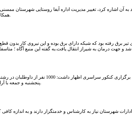
که چندی پیش نیز خبر نوراباد به آن اشاره کرد، تغییر مدیریت اداره آبفا روستایی شه
همکارانش خداحافظی کرد.مراسم تودیع و معارفه وی امروز برگزار گردید.
 تیر برق رفته بود که شبکه دارای برق بوده و این نیروی کار بدون قطع
شهرام رحمانی سرپرست دانشگاه پیام نور ممسنی در
پنجشنبه و جمعه با آرامش کامل وفضای مناسب در این مرکز دانشگاهی به رقابت پرداختند.