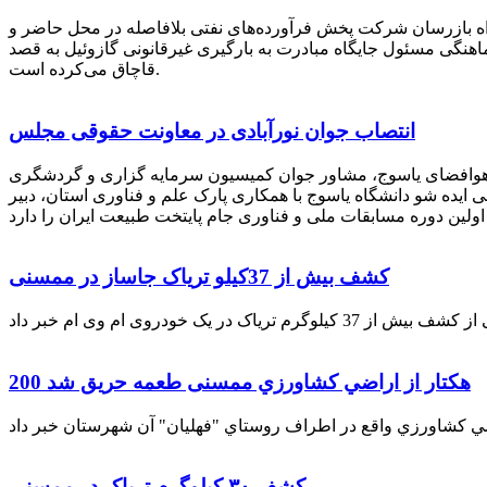
راه بازرسان شرکت پخش فرآورده‌های نفتی بلافاصله در محل حاضر و
انکر با هماهنگی مسئول جایگاه مبادرت به بارگیری غیرقانونی گازوئیل به قصد
قاچاق می‌کرده است.
انتصاب جوان نورآبادی در معاونت حقوقی مجلس
 هوافضای یاسوج، مشاور جوان کمیسیون سرمایه گزاری و گردشگری
 ایده شو دانشگاه یاسوج با همکاری پارک علم و فناوری استان، دبیر
کشف بیش از 37کیلو تریاک جاساز در ممسنی
200 هكتار از اراضي كشاورزي ممسنی طعمه حریق شد
کشف ۳۰ کیلوگرم تریاک در ممسنی