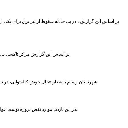
بر اساس این گزارش ، در پی حادثه سقوط از تیر برق برای یکی از
بر اساس این گزارش مرکز تاکسی بی سیم ممسنی به دلیل نداشتن پروانه ی کسب به استناد ماده ی ۲۷ و ۲۸ قانون نظام صنفی با دستور مقام قضایی تا اطلاع ثانوی پلمپ گردید.
شهرستان رستم با شعار «حال خوش کتابخوانی، در سرزمین زرد طلایی رستم» و هماهنگی و همکاری همه دستگاه های فرهنگی و مردم آمادگی خود را برای نامزدی پایخت کتاب ایران اعلام کرد.
در این بازدید موارد نقص پروژه توسط عوامل فنی مشخص و جهت رفع نقص برای رسیدن به مرحله تجهیز کتابخانه به مهران ضرغامی واگذار گردید که در اسرع وقت کار تحویل گردد.