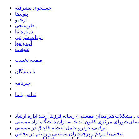
جستجوی پیشرفته
پیوندها
آرشیو
نظرسنجی
درباره ما
اوقات شرعی
آب و هوا
تبلیغات
صفحه نخست
با بینندگان
خبرنامه
تماس با ما
 مشکلات هنرمندان ممسنی / رسانه فرزند ارشد اداره ارشاد
ای شورای مرکزی کانون اندیشه‌سازان دانشگاه آزاد ممسنی
توقیف خودرو حامل احشام قاچاق در ممسنی
سخنی با مردم و پرچمداران ممسنی و رستم در مجلس