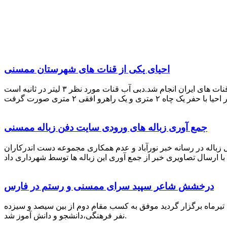
احیای یکی از قنات های شهرستان ممسنی
احیای این قنات به گفته علیرضا ظهیر امامی رئیس کانون کارآفرینی فارس با بهره گیری از دانش و تجربه دکتر مرتضی تفتی پیشکسوت قنات های ایران انجام شد.دبی آب قنات مورد نظر ۳ لیتر در ثانیه است
جمع آوری زباله های ورودی سایت دفن زباله ممسنی
زباله در رسانه خبر نورآباد و عدم همکاری مجموعه دست اندرکاران
درخشش شاعر سپید سرای ممسنی و رستم در فارس
 تیرماه برگزار گردید موفق به کسب مقام دوم از بین سیصد و سیزده
نفر فرهنگی،دانشجو و دانش آموز شد.