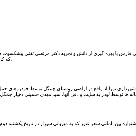
که کار احیا با حفر یک چاه ۲ متری و یک راهرو افقی ۲ متری صورت گرفت.
ه شهرداری نورآباد واقع در اراضی روستای چمگل توسط خودروهای حمل 
اره بین المللی شعر غدیر که به میزبانی شیراز در تاریخ یکشنبه دوم