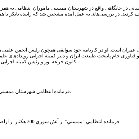
 رسانی در جایگاهی واقع در شهرستان ممسنی ماموران انتظامی به هم
وئیل حمل می‌کرد، توقیف کردند. در بررسی‌های به عمل آمده مشخص شد که راننده ت
ی عمران است. او در کارنامه خود سوابقی همچون رئیس انجمن علمی
ناوری جام پایتخت طبیعت ایران و دبیر کمیته اجرایی رویدادهای علمی
کانون جرعه نور و رئیس کمیته اجرایی اولین دوره مسابقات ملی و فناوری جام پایتخت طبیعت ایران را دارد.
فرمانده انتظامی شهرستان ممسنی از کشف بیش از 37 کیلوگرم تریاک در یک خودروی ام وی ام خبر داد.
فرمانده انتظامي "ممسني" از آتش سوزي 200 هكتار از اراضي كشاورزي واقع در اطراف روستاي "فهلیان" آن شهرستان خبر داد.