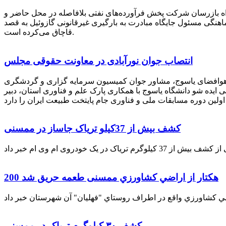
راه بازرسان شرکت پخش فرآورده‌های نفتی بلافاصله در محل حاضر و
انکر با هماهنگی مسئول جایگاه مبادرت به بارگیری غیرقانونی گازوئیل به قصد
قاچاق می‌کرده است.
انتصاب جوان نورآبادی در معاونت حقوقی مجلس
 هوافضای یاسوج، مشاور جوان کمیسیون سرمایه گزاری و گردشگری
 ایده شو دانشگاه یاسوج با همکاری پارک علم و فناوری استان، دبیر
کشف بیش از 37کیلو تریاک جاساز در ممسنی
200 هكتار از اراضي كشاورزي ممسنی طعمه حریق شد
کشف ۳۰ کیلوگرم تریاک در ممسنی