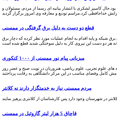
رستان ممسنی بود.حال کامبیز لشکری با انتشار بیانیه ای رسما از مردم، مسئولان و
قطع دو دست به دلیل برق گرفتگی در ممسنی
 برق شبکه و پایه اقدام به انجام عملیات مورد نظر کرده که دچار برق
میزبانی پیام نور ممسنی از ۱۰۰۰ کنکوری
 خصوص برگزاری کنکور سراسری اظهار داشت: 1000 نفر از داوطلبان در رشته های علوم تجربی، علوم ریاضی، هنروزبان در نوبت صبح و عصر روز
مردم ممسنی نیاز به خدمتگزار دارند نه کلانتر
قاچاق 5 هزار لیتر گازوئیل در ممسنی