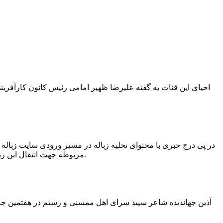
در پی درج خبری با محتوای تخلیه زباله در مسیر ورودی سایت زبال
مربوطه جهت انتقال این زباله ها توسط لودر به سایت و دفن آنها، سید مهدی حسینی دهیار چمگل با ارسال تصاویری خبر از جمع آوری این زباله ها توسط شهرداری داد.
آذین جهاندیده شاعر سپید سرای اهل ممسنی و رستم در هفتمین جشنو