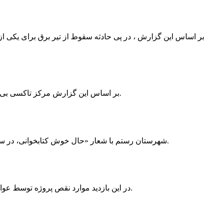
بر اساس این گزارش ، در پی حادثه سقوط از تیر برق برای یکی از
بر اساس این گزارش مرکز تاکسی بی سیم ممسنی به دلیل نداشتن پروانه ی کسب به استناد ماده ی ۲۷ و ۲۸ قانون نظام صنفی با دستور مقام قضایی تا اطلاع ثانوی پلمپ گردید.
شهرستان رستم با شعار «حال خوش کتابخوانی، در سرزمین زرد طلایی رستم» و هماهنگی و همکاری همه دستگاه های فرهنگی و مردم آمادگی خود را برای نامزدی پایخت کتاب ایران اعلام کرد.
در این بازدید موارد نقص پروژه توسط عوامل فنی مشخص و جهت رفع نقص برای رسیدن به مرحله تجهیز کتابخانه به مهران ضرغامی واگذار گردید که در اسرع وقت کار تحویل گردد.