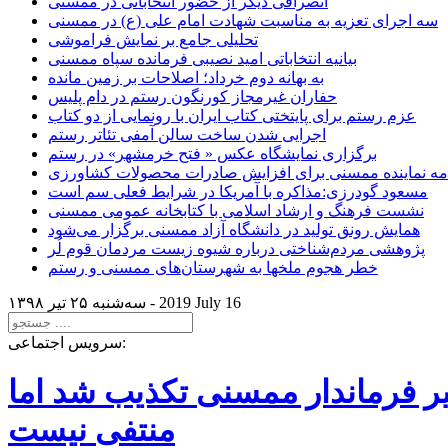
انصرافی دیگر از حضور انتخاباتی در ممسنی
سه اجرای تعزیه به مناسبت شهادت امام علی (ع) در ممسنی
تحلیلی جامع بر نمایش فراموشی
بیانیه انتخاباتی امید نصیبی فرمانده سپاه ممسنی
به بهانه دوم خرداد؛ اصلاحات بر زمین مانده
حفاران غیرمجاز کورنگون رستم در دام پلیس
عزم رستم برای پایتختی کتاب ایران با رونمایی از دو کتاب
اجرایی شدن ساخت سالن آمفی تئاتر رستم
برگزاری نمایشگاه عکس « فتح خرمشهر» در رستم
امه نماینده ممسنی برای افزایش صادرات محصولات کشاورزی
مسعود گودرزی:مذاکره با آمریکا در شرایط فعلی سم است
نشست فرهنگ و ارشاد اسلامی با کتابخانه عمومی ممسنی
همایش رونق تولید در دانشگاه آزاد ممسنی برگزار می‌شود
پژوهشی مردم‌شناختی درباره شیوه زیست مردمان قوم لُر
خطر هجوم ملخها به شهرستان‌های ممسنی و رستم
2019 July 16
سه‌شنبه ۲۵ تير ۱۳۹۸ -
سرویس اجتماعی:
یر فرماندار ممسنی تکذیب شد اما
منتفی نیست