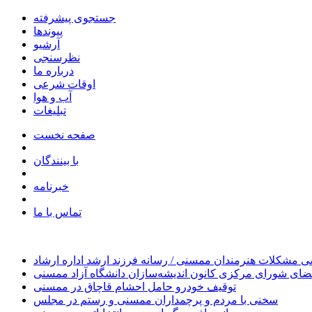
جستجوی پیشرفته
پیوندها
آرشیو
نظرسنجی
درباره ما
اوقات شرعی
آب و هوا
تبلیغات
صفحه نخست
با بینندگان
خبرنامه
تماس با ما
 مشکلات هنرمندان ممسنی / رسانه فرزند ارشد اداره ارشاد
ای شورای مرکزی کانون اندیشه‌سازان دانشگاه آزاد ممسنی
توقیف خودرو حامل احشام قاچاق در ممسنی
سخنی با مردم و پرچمداران ممسنی و رستم در مجلس