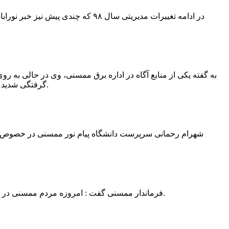
در ادامه تغییرات مدیریتی سال ۹۸ 
به گفته یکی از منابع آگاه در اداره برق ممسنی، وی در حالی به روی
گرفتگی شدید شد و جهت درمان به شیراز انتقال یافت.به گفته این منبع آگاه ؛ متاسفانه هر دو دست این نیروی کار به دلیل سوختگی شدید قطع شده است.
فرماندار ممسنی گفت : امروزه مردم ممسنی در ادارات شهرستان نیاز به کارشناس و خدمتگزار دارند و به اندازه کافی کلانتر در شهرستان وجود دارد پس کارشناسان از کلانتری پرهیز نمایند.