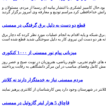
رستان ممسنی بود.حال کامبیز لشکری با انتشار بیانیه ای رسما از مردم، مسئولان و
قطع دو دست به دلیل برق گرفتگی در ممسنی
 برق شبکه و پایه اقدام به انجام عملیات مورد نظر کرده که دچار برق
میزبانی پیام نور ممسنی از ۱۰۰۰ کنکوری
 خصوص برگزاری کنکور سراسری اظهار داشت: 1000 نفر از داوطلبان در رشته های علوم تجربی، علوم ریاضی، هنروزبان در نوبت صبح و عصر روز
مردم ممسنی نیاز به خدمتگزار دارند نه کلانتر
قاچاق 5 هزار لیتر گازوئیل در ممسنی