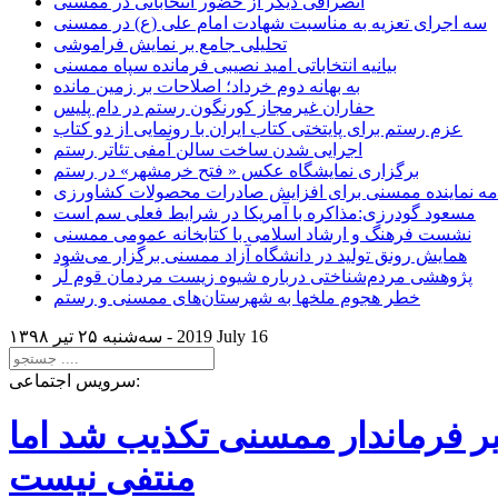
انصرافی دیگر از حضور انتخاباتی در ممسنی
سه اجرای تعزیه به مناسبت شهادت امام علی (ع) در ممسنی
تحلیلی جامع بر نمایش فراموشی
بیانیه انتخاباتی امید نصیبی فرمانده سپاه ممسنی
به بهانه دوم خرداد؛ اصلاحات بر زمین مانده
حفاران غیرمجاز کورنگون رستم در دام پلیس
عزم رستم برای پایتختی کتاب ایران با رونمایی از دو کتاب
اجرایی شدن ساخت سالن آمفی تئاتر رستم
برگزاری نمایشگاه عکس « فتح خرمشهر» در رستم
امه نماینده ممسنی برای افزایش صادرات محصولات کشاورزی
مسعود گودرزی:مذاکره با آمریکا در شرایط فعلی سم است
نشست فرهنگ و ارشاد اسلامی با کتابخانه عمومی ممسنی
همایش رونق تولید در دانشگاه آزاد ممسنی برگزار می‌شود
پژوهشی مردم‌شناختی درباره شیوه زیست مردمان قوم لُر
خطر هجوم ملخها به شهرستان‌های ممسنی و رستم
2019 July 16
سه‌شنبه ۲۵ تير ۱۳۹۸ -
سرویس اجتماعی:
یر فرماندار ممسنی تکذیب شد اما
منتفی نیست