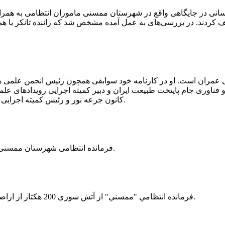
 رسانی در جایگاهی واقع در شهرستان ممسنی ماموران انتظامی به هم
وئیل حمل می‌کرد، توقیف کردند. در بررسی‌های به عمل آمده مشخص شد که راننده ت
ی عمران است. او در کارنامه خود سوابقی همچون رئیس انجمن علمی
ناوری جام پایتخت طبیعت ایران و دبیر کمیته اجرایی رویدادهای علمی
کانون جرعه نور و رئیس کمیته اجرایی اولین دوره مسابقات ملی و فناوری جام پایتخت طبیعت ایران را دارد.
فرمانده انتظامی شهرستان ممسنی از کشف بیش از 37 کیلوگرم تریاک در یک خودروی ام وی ام خبر داد.
فرمانده انتظامي "ممسني" از آتش سوزي 200 هكتار از اراضي كشاورزي واقع در اطراف روستاي "فهلیان" آن شهرستان خبر داد.