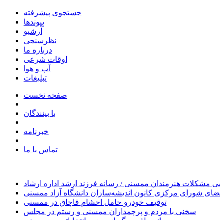
جستجوی پیشرفته
پیوندها
آرشیو
نظرسنجی
درباره ما
اوقات شرعی
آب و هوا
تبلیغات
صفحه نخست
با بینندگان
خبرنامه
تماس با ما
 مشکلات هنرمندان ممسنی / رسانه فرزند ارشد اداره ارشاد
ای شورای مرکزی کانون اندیشه‌سازان دانشگاه آزاد ممسنی
توقیف خودرو حامل احشام قاچاق در ممسنی
سخنی با مردم و پرچمداران ممسنی و رستم در مجلس