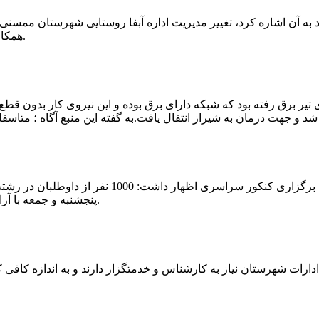
که چندی پیش نیز خبر نوراباد به آن اشاره کرد، تغییر مدیریت اداره آبفا روستایی شه
همکارانش خداحافظی کرد.مراسم تودیع و معارفه وی امروز برگزار گردید.
 تیر برق رفته بود که شبکه دارای برق بوده و این نیروی کار بدون قطع
شهرام رحمانی سرپرست دانشگاه پیام نور ممسنی در
پنجشنبه و جمعه با آرامش کامل وفضای مناسب در این مرکز دانشگاهی به رقابت پرداختند.