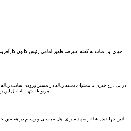
در پی درج خبری با محتوای تخلیه زباله در مسیر ورودی سایت زبال
مربوطه جهت انتقال این زباله ها توسط لودر به سایت و دفن آنها، سید مهدی حسینی دهیار چمگل با ارسال تصاویری خبر از جمع آوری این زباله ها توسط شهرداری داد.
آذین جهاندیده شاعر سپید سرای اهل ممسنی و رستم در هفتمین جشنو