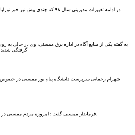
در ادامه تغییرات مدیریتی سال ۹۸ 
به گفته یکی از منابع آگاه در اداره برق ممسنی، وی در حالی به روی
گرفتگی شدید شد و جهت درمان به شیراز انتقال یافت.به گفته این منبع آگاه ؛ متاسفانه هر دو دست این نیروی کار به دلیل سوختگی شدید قطع شده است.
فرماندار ممسنی گفت : امروزه مردم ممسنی در ادارات شهرستان نیاز به کارشناس و خدمتگزار دارند و به اندازه کافی کلانتر در شهرستان وجود دارد پس کارشناسان از کلانتری پرهیز نمایند.