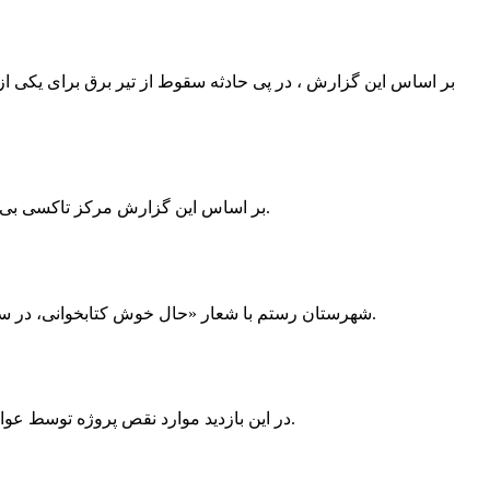
بر اساس این گزارش ، در پی حادثه سقوط از تیر برق برای یکی از
بر اساس این گزارش مرکز تاکسی بی سیم ممسنی به دلیل نداشتن پروانه ی کسب به استناد ماده ی ۲۷ و ۲۸ قانون نظام صنفی با دستور مقام قضایی تا اطلاع ثانوی پلمپ گردید.
شهرستان رستم با شعار «حال خوش کتابخوانی، در سرزمین زرد طلایی رستم» و هماهنگی و همکاری همه دستگاه های فرهنگی و مردم آمادگی خود را برای نامزدی پایخت کتاب ایران اعلام کرد.
در این بازدید موارد نقص پروژه توسط عوامل فنی مشخص و جهت رفع نقص برای رسیدن به مرحله تجهیز کتابخانه به مهران ضرغامی واگذار گردید که در اسرع وقت کار تحویل گردد.