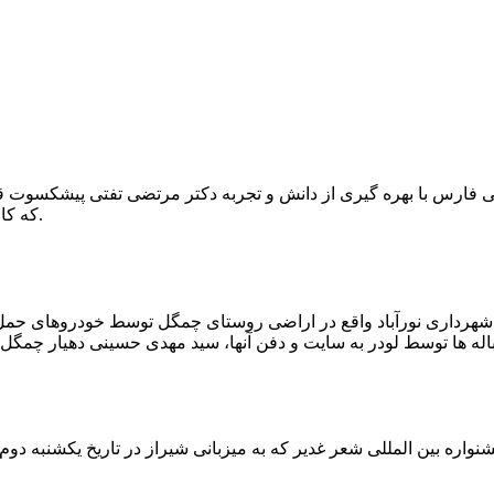
که کار احیا با حفر یک چاه ۲ متری و یک راهرو افقی ۲ متری صورت گرفت.
ه شهرداری نورآباد واقع در اراضی روستای چمگل توسط خودروهای حمل 
اره بین المللی شعر غدیر که به میزبانی شیراز در تاریخ یکشنبه دوم