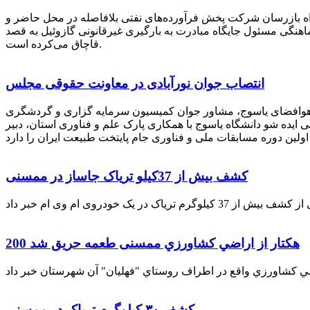
راه بازرسان شرکت پخش فرآورده‌های نفتی بلافاصله در محل حاضر و
انکر با هماهنگی مسئول جایگاه مبادرت به بارگیری غیرقانونی گازوئیل به قصد
قاچاق می‌کرده است.
انتصاب جوان نورآبادی در معاونت حقوقی مجلس
 هوافضای یاسوج، مشاور جوان کمیسیون سرمایه گزاری و گردشگری
 ایده شو دانشگاه یاسوج با همکاری پارک علم و فناوری استان، دبیر
کشف بیش از 37کیلو تریاک جاساز در ممسنی
200 هكتار از اراضي كشاورزي ممسنی طعمه حریق شد
کشف ۳۰ کیلوگرم تریاک در ممسنی