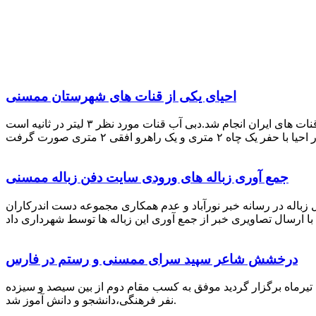
احیای یکی از قنات های شهرستان ممسنی
احیای این قنات به گفته علیرضا ظهیر امامی رئیس کانون کارآفرینی فارس با بهره گیری از دانش و تجربه دکتر مرتضی تفتی پیشکسوت قنات های ایران انجام شد.دبی آب قنات مورد نظر ۳ لیتر در ثانیه است
جمع آوری زباله های ورودی سایت دفن زباله ممسنی
زباله در رسانه خبر نورآباد و عدم همکاری مجموعه دست اندرکاران
درخشش شاعر سپید سرای ممسنی و رستم در فارس
 تیرماه برگزار گردید موفق به کسب مقام دوم از بین سیصد و سیزده
نفر فرهنگی،دانشجو و دانش آموز شد.