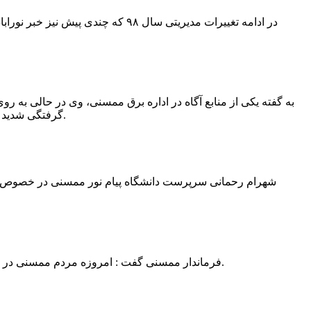
در ادامه تغییرات مدیریتی سال ۹۸ 
به گفته یکی از منابع آگاه در اداره برق ممسنی، وی در حالی به روی
گرفتگی شدید شد و جهت درمان به شیراز انتقال یافت.به گفته این منبع آگاه ؛ متاسفانه هر دو دست این نیروی کار به دلیل سوختگی شدید قطع شده است.
فرماندار ممسنی گفت : امروزه مردم ممسنی در ادارات شهرستان نیاز به کارشناس و خدمتگزار دارند و به اندازه کافی کلانتر در شهرستان وجود دارد پس کارشناسان از کلانتری پرهیز نمایند.