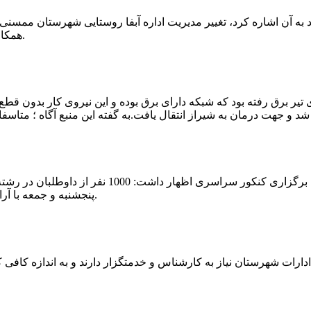
که چندی پیش نیز خبر نوراباد به آن اشاره کرد، تغییر مدیریت اداره آبفا روستایی شه
همکارانش خداحافظی کرد.مراسم تودیع و معارفه وی امروز برگزار گردید.
 تیر برق رفته بود که شبکه دارای برق بوده و این نیروی کار بدون قطع
شهرام رحمانی سرپرست دانشگاه پیام نور ممسنی در
پنجشنبه و جمعه با آرامش کامل وفضای مناسب در این مرکز دانشگاهی به رقابت پرداختند.