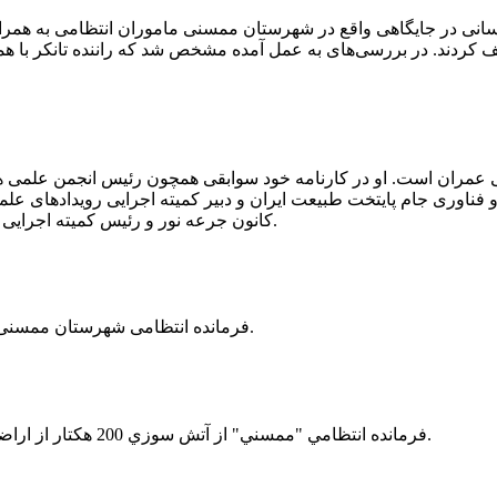
 رسانی در جایگاهی واقع در شهرستان ممسنی ماموران انتظامی به هم
وئیل حمل می‌کرد، توقیف کردند. در بررسی‌های به عمل آمده مشخص شد که راننده ت
ی عمران است. او در کارنامه خود سوابقی همچون رئیس انجمن علمی
ناوری جام پایتخت طبیعت ایران و دبیر کمیته اجرایی رویدادهای علمی
کانون جرعه نور و رئیس کمیته اجرایی اولین دوره مسابقات ملی و فناوری جام پایتخت طبیعت ایران را دارد.
فرمانده انتظامی شهرستان ممسنی از کشف بیش از 37 کیلوگرم تریاک در یک خودروی ام وی ام خبر داد.
فرمانده انتظامي "ممسني" از آتش سوزي 200 هكتار از اراضي كشاورزي واقع در اطراف روستاي "فهلیان" آن شهرستان خبر داد.