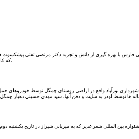
که کار احیا با حفر یک چاه ۲ متری و یک راهرو افقی ۲ متری صورت گرفت.
ه شهرداری نورآباد واقع در اراضی روستای چمگل توسط خودروهای حمل 
اره بین المللی شعر غدیر که به میزبانی شیراز در تاریخ یکشنبه دوم