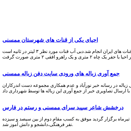
احیای یکی از قنات های شهرستان ممسنی
احیای این قنات به گفته علیرضا ظهیر امامی رئیس کانون کارآفرینی فارس با بهره گیری از دانش و تجربه دکتر مرتضی تفتی پیشکسوت قنات های ایران انجام شد.دبی آب قنات مورد نظر ۳ لیتر در ثانیه است
جمع آوری زباله های ورودی سایت دفن زباله ممسنی
زباله در رسانه خبر نورآباد و عدم همکاری مجموعه دست اندرکاران
درخشش شاعر سپید سرای ممسنی و رستم در فارس
 تیرماه برگزار گردید موفق به کسب مقام دوم از بین سیصد و سیزده
نفر فرهنگی،دانشجو و دانش آموز شد.