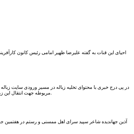
در پی درج خبری با محتوای تخلیه زباله در مسیر ورودی سایت زبال
مربوطه جهت انتقال این زباله ها توسط لودر به سایت و دفن آنها، سید مهدی حسینی دهیار چمگل با ارسال تصاویری خبر از جمع آوری این زباله ها توسط شهرداری داد.
آذین جهاندیده شاعر سپید سرای اهل ممسنی و رستم در هفتمین جشنو