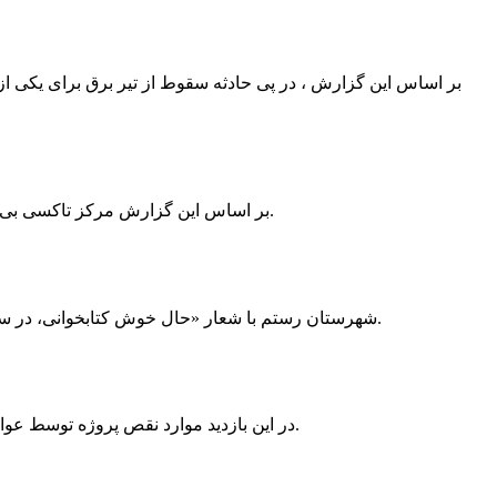
بر اساس این گزارش ، در پی حادثه سقوط از تیر برق برای یکی از
بر اساس این گزارش مرکز تاکسی بی سیم ممسنی به دلیل نداشتن پروانه ی کسب به استناد ماده ی ۲۷ و ۲۸ قانون نظام صنفی با دستور مقام قضایی تا اطلاع ثانوی پلمپ گردید.
شهرستان رستم با شعار «حال خوش کتابخوانی، در سرزمین زرد طلایی رستم» و هماهنگی و همکاری همه دستگاه های فرهنگی و مردم آمادگی خود را برای نامزدی پایخت کتاب ایران اعلام کرد.
در این بازدید موارد نقص پروژه توسط عوامل فنی مشخص و جهت رفع نقص برای رسیدن به مرحله تجهیز کتابخانه به مهران ضرغامی واگذار گردید که در اسرع وقت کار تحویل گردد.