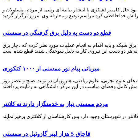
رستان ممسنی بود.حال کامبیز لشکری با انتشار بیانیه ای رسما از مردم، مسئولان و
قطع دو دست به دلیل برق گرفتگی در ممسنی
 برق شبکه و پایه اقدام به انجام عملیات مورد نظر کرده که دچار برق
میزبانی پیام نور ممسنی از ۱۰۰۰ کنکوری
 خصوص برگزاری کنکور سراسری اظهار داشت: 1000 نفر از داوطلبان در رشته های علوم تجربی، علوم ریاضی، هنروزبان در نوبت صبح و عصر روز
مردم ممسنی نیاز به خدمتگزار دارند نه کلانتر
قاچاق 5 هزار لیتر گازوئیل در ممسنی