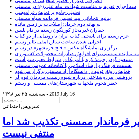
انصرافی دیگر از حضور انتخاباتی در ممسنی
سه اجرای تعزیه به مناسبت شهادت امام علی (ع) در ممسنی
تحلیلی جامع بر نمایش فراموشی
بیانیه انتخاباتی امید نصیبی فرمانده سپاه ممسنی
به بهانه دوم خرداد؛ اصلاحات بر زمین مانده
حفاران غیرمجاز کورنگون رستم در دام پلیس
عزم رستم برای پایتختی کتاب ایران با رونمایی از دو کتاب
اجرایی شدن ساخت سالن آمفی تئاتر رستم
برگزاری نمایشگاه عکس « فتح خرمشهر» در رستم
امه نماینده ممسنی برای افزایش صادرات محصولات کشاورزی
مسعود گودرزی:مذاکره با آمریکا در شرایط فعلی سم است
نشست فرهنگ و ارشاد اسلامی با کتابخانه عمومی ممسنی
همایش رونق تولید در دانشگاه آزاد ممسنی برگزار می‌شود
پژوهشی مردم‌شناختی درباره شیوه زیست مردمان قوم لُر
خطر هجوم ملخها به شهرستان‌های ممسنی و رستم
2019 July 16
سه‌شنبه ۲۵ تير ۱۳۹۸ -
سرویس اجتماعی:
یر فرماندار ممسنی تکذیب شد اما
منتفی نیست