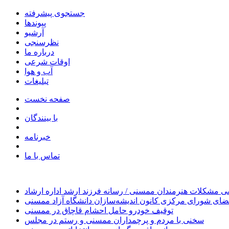
جستجوی پیشرفته
پیوندها
آرشیو
نظرسنجی
درباره ما
اوقات شرعی
آب و هوا
تبلیغات
صفحه نخست
با بینندگان
خبرنامه
تماس با ما
 مشکلات هنرمندان ممسنی / رسانه فرزند ارشد اداره ارشاد
ای شورای مرکزی کانون اندیشه‌سازان دانشگاه آزاد ممسنی
توقیف خودرو حامل احشام قاچاق در ممسنی
سخنی با مردم و پرچمداران ممسنی و رستم در مجلس