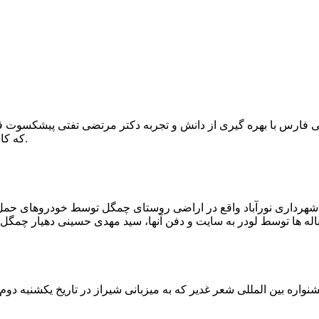
که کار احیا با حفر یک چاه ۲ متری و یک راهرو افقی ۲ متری صورت گرفت.
ه شهرداری نورآباد واقع در اراضی روستای چمگل توسط خودروهای حمل 
اره بین المللی شعر غدیر که به میزبانی شیراز در تاریخ یکشنبه دوم