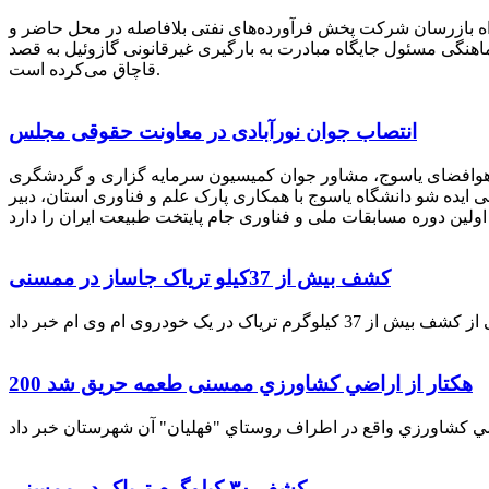
راه بازرسان شرکت پخش فرآورده‌های نفتی بلافاصله در محل حاضر و
انکر با هماهنگی مسئول جایگاه مبادرت به بارگیری غیرقانونی گازوئیل به قصد
قاچاق می‌کرده است.
انتصاب جوان نورآبادی در معاونت حقوقی مجلس
 هوافضای یاسوج، مشاور جوان کمیسیون سرمایه گزاری و گردشگری
 ایده شو دانشگاه یاسوج با همکاری پارک علم و فناوری استان، دبیر
کشف بیش از 37کیلو تریاک جاساز در ممسنی
200 هكتار از اراضي كشاورزي ممسنی طعمه حریق شد
کشف ۳۰ کیلوگرم تریاک در ممسنی