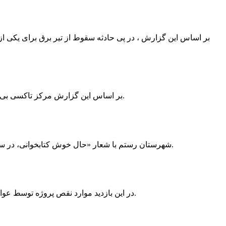
بر اساس این گزارش ، در پی حادثه سقوط از تیر برق برای یکی از
بر اساس این گزارش مرکز تاکسی بی سیم ممسنی به دلیل نداشتن پروانه ی کسب به استناد ماده ی ۲۷ و ۲۸ قانون نظام صنفی با دستور مقام قضایی تا اطلاع ثانوی پلمپ گردید.
شهرستان رستم با شعار «حال خوش کتابخوانی، در سرزمین زرد طلایی رستم» و هماهنگی و همکاری همه دستگاه های فرهنگی و مردم آمادگی خود را برای نامزدی پایخت کتاب ایران اعلام کرد.
در این بازدید موارد نقص پروژه توسط عوامل فنی مشخص و جهت رفع نقص برای رسیدن به مرحله تجهیز کتابخانه به مهران ضرغامی واگذار گردید که در اسرع وقت کار تحویل گردد.