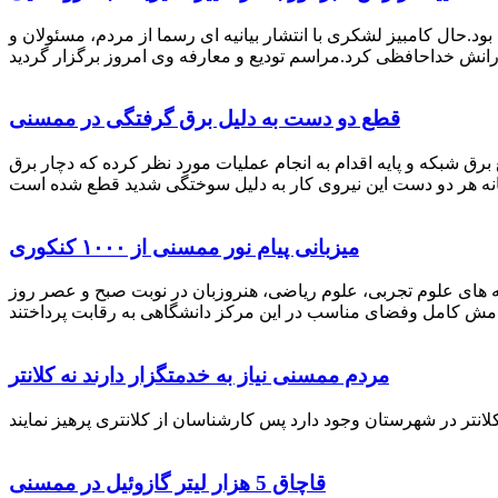
رستان ممسنی بود.حال کامبیز لشکری با انتشار بیانیه ای رسما از مردم، مسئولان و
قطع دو دست به دلیل برق گرفتگی در ممسنی
 برق شبکه و پایه اقدام به انجام عملیات مورد نظر کرده که دچار برق
میزبانی پیام نور ممسنی از ۱۰۰۰ کنکوری
 خصوص برگزاری کنکور سراسری اظهار داشت: 1000 نفر از داوطلبان در رشته های علوم تجربی، علوم ریاضی، هنروزبان در نوبت صبح و عصر روز
مردم ممسنی نیاز به خدمتگزار دارند نه کلانتر
قاچاق 5 هزار لیتر گازوئیل در ممسنی