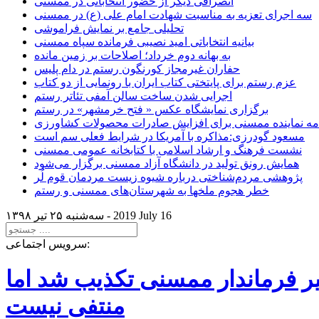
انصرافی دیگر از حضور انتخاباتی در ممسنی
سه اجرای تعزیه به مناسبت شهادت امام علی (ع) در ممسنی
تحلیلی جامع بر نمایش فراموشی
بیانیه انتخاباتی امید نصیبی فرمانده سپاه ممسنی
به بهانه دوم خرداد؛ اصلاحات بر زمین مانده
حفاران غیرمجاز کورنگون رستم در دام پلیس
عزم رستم برای پایتختی کتاب ایران با رونمایی از دو کتاب
اجرایی شدن ساخت سالن آمفی تئاتر رستم
برگزاری نمایشگاه عکس « فتح خرمشهر» در رستم
امه نماینده ممسنی برای افزایش صادرات محصولات کشاورزی
مسعود گودرزی:مذاکره با آمریکا در شرایط فعلی سم است
نشست فرهنگ و ارشاد اسلامی با کتابخانه عمومی ممسنی
همایش رونق تولید در دانشگاه آزاد ممسنی برگزار می‌شود
پژوهشی مردم‌شناختی درباره شیوه زیست مردمان قوم لُر
خطر هجوم ملخها به شهرستان‌های ممسنی و رستم
2019 July 16
سه‌شنبه ۲۵ تير ۱۳۹۸ -
سرویس اجتماعی:
یر فرماندار ممسنی تکذیب شد اما
منتفی نیست