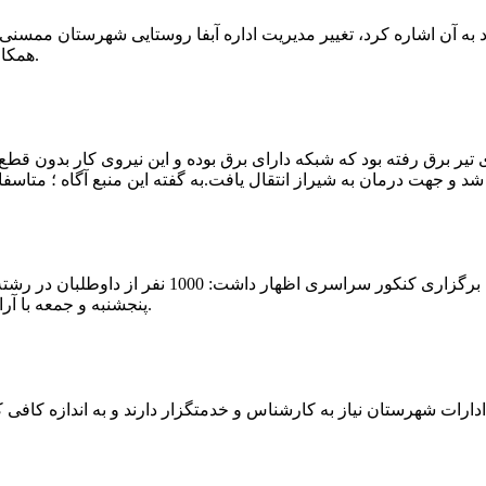
که چندی پیش نیز خبر نوراباد به آن اشاره کرد، تغییر مدیریت اداره آبفا روستایی شه
همکارانش خداحافظی کرد.مراسم تودیع و معارفه وی امروز برگزار گردید.
 تیر برق رفته بود که شبکه دارای برق بوده و این نیروی کار بدون قطع
شهرام رحمانی سرپرست دانشگاه پیام نور ممسنی در
پنجشنبه و جمعه با آرامش کامل وفضای مناسب در این مرکز دانشگاهی به رقابت پرداختند.