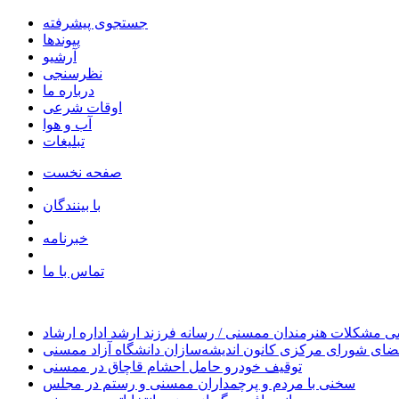
جستجوی پیشرفته
پیوندها
آرشیو
نظرسنجی
درباره ما
اوقات شرعی
آب و هوا
تبلیغات
صفحه نخست
با بینندگان
خبرنامه
تماس با ما
 مشکلات هنرمندان ممسنی / رسانه فرزند ارشد اداره ارشاد
ای شورای مرکزی کانون اندیشه‌سازان دانشگاه آزاد ممسنی
توقیف خودرو حامل احشام قاچاق در ممسنی
سخنی با مردم و پرچمداران ممسنی و رستم در مجلس