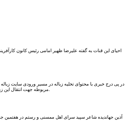
در پی درج خبری با محتوای تخلیه زباله در مسیر ورودی سایت زبال
مربوطه جهت انتقال این زباله ها توسط لودر به سایت و دفن آنها، سید مهدی حسینی دهیار چمگل با ارسال تصاویری خبر از جمع آوری این زباله ها توسط شهرداری داد.
آذین جهاندیده شاعر سپید سرای اهل ممسنی و رستم در هفتمین جشنو