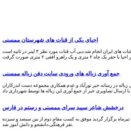
احیای یکی از قنات های شهرستان ممسنی
احیای این قنات به گفته علیرضا ظهیر امامی رئیس کانون کارآفرینی فارس با بهره گیری از دانش و تجربه دکتر مرتضی تفتی پیشکسوت قنات های ایران انجام شد.دبی آب قنات مورد نظر ۳ لیتر در ثانیه است
جمع آوری زباله های ورودی سایت دفن زباله ممسنی
زباله در رسانه خبر نورآباد و عدم همکاری مجموعه دست اندرکاران
درخشش شاعر سپید سرای ممسنی و رستم در فارس
 تیرماه برگزار گردید موفق به کسب مقام دوم از بین سیصد و سیزده
نفر فرهنگی،دانشجو و دانش آموز شد.