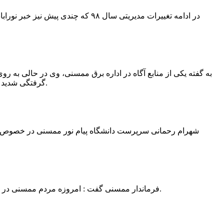
در ادامه تغییرات مدیریتی سال ۹۸ 
به گفته یکی از منابع آگاه در اداره برق ممسنی، وی در حالی به روی
گرفتگی شدید شد و جهت درمان به شیراز انتقال یافت.به گفته این منبع آگاه ؛ متاسفانه هر دو دست این نیروی کار به دلیل سوختگی شدید قطع شده است.
فرماندار ممسنی گفت : امروزه مردم ممسنی در ادارات شهرستان نیاز به کارشناس و خدمتگزار دارند و به اندازه کافی کلانتر در شهرستان وجود دارد پس کارشناسان از کلانتری پرهیز نمایند.