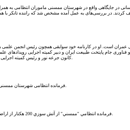
 رسانی در جایگاهی واقع در شهرستان ممسنی ماموران انتظامی به هم
وئیل حمل می‌کرد، توقیف کردند. در بررسی‌های به عمل آمده مشخص شد که راننده ت
ی عمران است. او در کارنامه خود سوابقی همچون رئیس انجمن علمی
ناوری جام پایتخت طبیعت ایران و دبیر کمیته اجرایی رویدادهای علمی
کانون جرعه نور و رئیس کمیته اجرایی اولین دوره مسابقات ملی و فناوری جام پایتخت طبیعت ایران را دارد.
فرمانده انتظامی شهرستان ممسنی از کشف بیش از 37 کیلوگرم تریاک در یک خودروی ام وی ام خبر داد.
فرمانده انتظامي "ممسني" از آتش سوزي 200 هكتار از اراضي كشاورزي واقع در اطراف روستاي "فهلیان" آن شهرستان خبر داد.