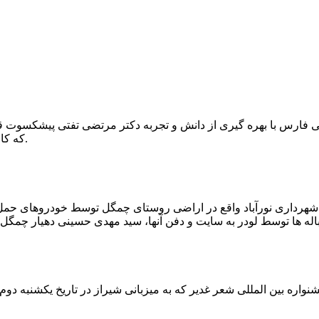
که کار احیا با حفر یک چاه ۲ متری و یک راهرو افقی ۲ متری صورت گرفت.
ه شهرداری نورآباد واقع در اراضی روستای چمگل توسط خودروهای حمل 
اره بین المللی شعر غدیر که به میزبانی شیراز در تاریخ یکشنبه دوم