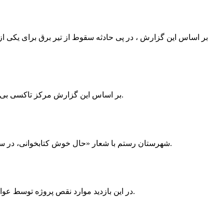
بر اساس این گزارش ، در پی حادثه سقوط از تیر برق برای یکی از
بر اساس این گزارش مرکز تاکسی بی سیم ممسنی به دلیل نداشتن پروانه ی کسب به استناد ماده ی ۲۷ و ۲۸ قانون نظام صنفی با دستور مقام قضایی تا اطلاع ثانوی پلمپ گردید.
شهرستان رستم با شعار «حال خوش کتابخوانی، در سرزمین زرد طلایی رستم» و هماهنگی و همکاری همه دستگاه های فرهنگی و مردم آمادگی خود را برای نامزدی پایخت کتاب ایران اعلام کرد.
در این بازدید موارد نقص پروژه توسط عوامل فنی مشخص و جهت رفع نقص برای رسیدن به مرحله تجهیز کتابخانه به مهران ضرغامی واگذار گردید که در اسرع وقت کار تحویل گردد.