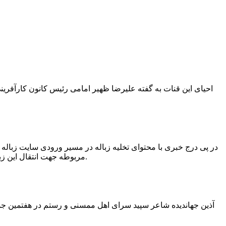
در پی درج خبری با محتوای تخلیه زباله در مسیر ورودی سایت زبال
مربوطه جهت انتقال این زباله ها توسط لودر به سایت و دفن آنها، سید مهدی حسینی دهیار چمگل با ارسال تصاویری خبر از جمع آوری این زباله ها توسط شهرداری داد.
آذین جهاندیده شاعر سپید سرای اهل ممسنی و رستم در هفتمین جشنو