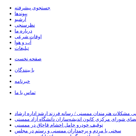
جستجوی پیشرفته
پیوندها
آرشیو
نظرسنجی
درباره ما
اوقات شرعی
آب و هوا
تبلیغات
صفحه نخست
با بینندگان
خبرنامه
تماس با ما
 مشکلات هنرمندان ممسنی / رسانه فرزند ارشد اداره ارشاد
ای شورای مرکزی کانون اندیشه‌سازان دانشگاه آزاد ممسنی
توقیف خودرو حامل احشام قاچاق در ممسنی
سخنی با مردم و پرچمداران ممسنی و رستم در مجلس