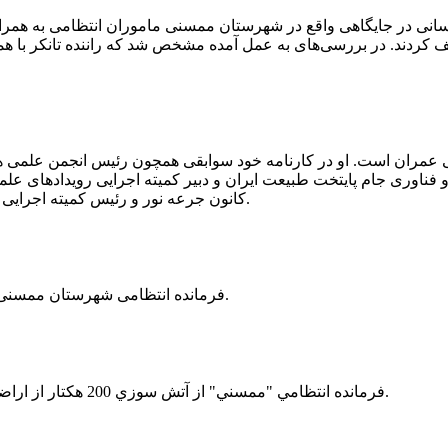
 رسانی در جایگاهی واقع در شهرستان ممسنی ماموران انتظامی به هم
وئیل حمل می‌کرد، توقیف کردند. در بررسی‌های به عمل آمده مشخص شد که راننده ت
ی عمران است. او در کارنامه خود سوابقی همچون رئیس انجمن علمی
ناوری جام پایتخت طبیعت ایران و دبیر کمیته اجرایی رویدادهای علمی
کانون جرعه نور و رئیس کمیته اجرایی اولین دوره مسابقات ملی و فناوری جام پایتخت طبیعت ایران را دارد.
فرمانده انتظامی شهرستان ممسنی از کشف بیش از 37 کیلوگرم تریاک در یک خودروی ام وی ام خبر داد.
فرمانده انتظامي "ممسني" از آتش سوزي 200 هكتار از اراضي كشاورزي واقع در اطراف روستاي "فهلیان" آن شهرستان خبر داد.