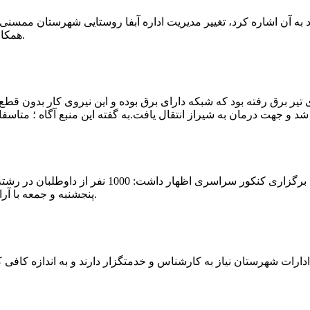
که چندی پیش نیز خبر نوراباد به آن اشاره کرد، تغییر مدیریت اداره آبفا روستایی شه
همکارانش خداحافظی کرد.مراسم تودیع و معارفه وی امروز برگزار گردید.
 تیر برق رفته بود که شبکه دارای برق بوده و این نیروی کار بدون قطع
شهرام رحمانی سرپرست دانشگاه پیام نور ممسنی در
پنجشنبه و جمعه با آرامش کامل وفضای مناسب در این مرکز دانشگاهی به رقابت پرداختند.