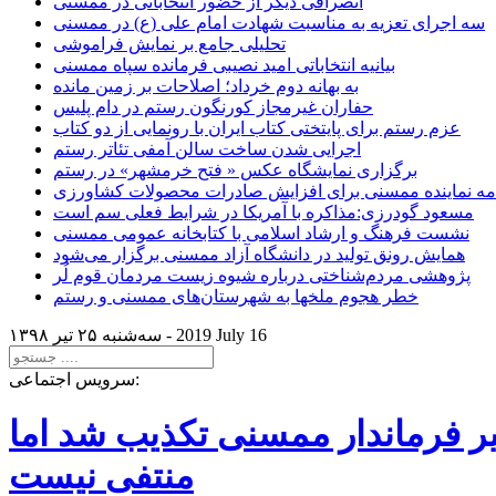
انصرافی دیگر از حضور انتخاباتی در ممسنی
سه اجرای تعزیه به مناسبت شهادت امام علی (ع) در ممسنی
تحلیلی جامع بر نمایش فراموشی
بیانیه انتخاباتی امید نصیبی فرمانده سپاه ممسنی
به بهانه دوم خرداد؛ اصلاحات بر زمین مانده
حفاران غیرمجاز کورنگون رستم در دام پلیس
عزم رستم برای پایتختی کتاب ایران با رونمایی از دو کتاب
اجرایی شدن ساخت سالن آمفی تئاتر رستم
برگزاری نمایشگاه عکس « فتح خرمشهر» در رستم
امه نماینده ممسنی برای افزایش صادرات محصولات کشاورزی
مسعود گودرزی:مذاکره با آمریکا در شرایط فعلی سم است
نشست فرهنگ و ارشاد اسلامی با کتابخانه عمومی ممسنی
همایش رونق تولید در دانشگاه آزاد ممسنی برگزار می‌شود
پژوهشی مردم‌شناختی درباره شیوه زیست مردمان قوم لُر
خطر هجوم ملخها به شهرستان‌های ممسنی و رستم
2019 July 16
سه‌شنبه ۲۵ تير ۱۳۹۸ -
سرویس اجتماعی:
یر فرماندار ممسنی تکذیب شد اما
منتفی نیست