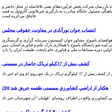
راه بازرسان شرکت پخش فرآورده‌های نفتی بلافاصله در محل حاضر و
انکر با هماهنگی مسئول جایگاه مبادرت به بارگیری غیرقانونی گازوئیل به قصد
قاچاق می‌کرده است.
انتصاب جوان نورآبادی در معاونت حقوقی مجلس
 هوافضای یاسوج، مشاور جوان کمیسیون سرمایه گزاری و گردشگری
 ایده شو دانشگاه یاسوج با همکاری پارک علم و فناوری استان، دبیر
کشف بیش از 37کیلو تریاک جاساز در ممسنی
200 هكتار از اراضي كشاورزي ممسنی طعمه حریق شد
کشف ۳۰ کیلوگرم تریاک در ممسنی