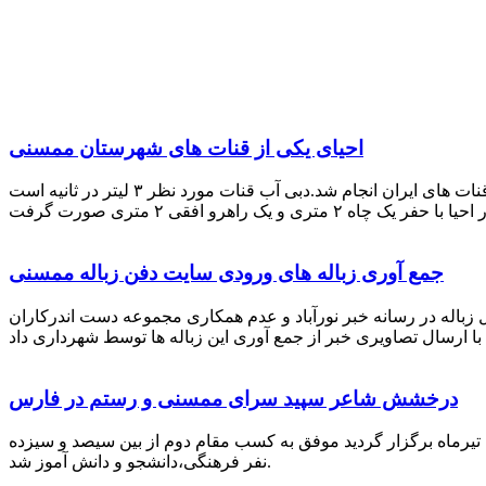
احیای یکی از قنات های شهرستان ممسنی
احیای این قنات به گفته علیرضا ظهیر امامی رئیس کانون کارآفرینی فارس با بهره گیری از دانش و تجربه دکتر مرتضی تفتی پیشکسوت قنات های ایران انجام شد.دبی آب قنات مورد نظر ۳ لیتر در ثانیه است
جمع آوری زباله های ورودی سایت دفن زباله ممسنی
زباله در رسانه خبر نورآباد و عدم همکاری مجموعه دست اندرکاران
درخشش شاعر سپید سرای ممسنی و رستم در فارس
 تیرماه برگزار گردید موفق به کسب مقام دوم از بین سیصد و سیزده
نفر فرهنگی،دانشجو و دانش آموز شد.