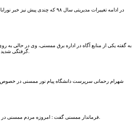
در ادامه تغییرات مدیریتی سال ۹۸ 
به گفته یکی از منابع آگاه در اداره برق ممسنی، وی در حالی به روی
گرفتگی شدید شد و جهت درمان به شیراز انتقال یافت.به گفته این منبع آگاه ؛ متاسفانه هر دو دست این نیروی کار به دلیل سوختگی شدید قطع شده است.
فرماندار ممسنی گفت : امروزه مردم ممسنی در ادارات شهرستان نیاز به کارشناس و خدمتگزار دارند و به اندازه کافی کلانتر در شهرستان وجود دارد پس کارشناسان از کلانتری پرهیز نمایند.