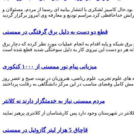
رستان ممسنی بود.حال کامبیز لشکری با انتشار بیانیه ای رسما از مردم، مسئولان و
قطع دو دست به دلیل برق گرفتگی در ممسنی
 برق شبکه و پایه اقدام به انجام عملیات مورد نظر کرده که دچار برق
میزبانی پیام نور ممسنی از ۱۰۰۰ کنکوری
 خصوص برگزاری کنکور سراسری اظهار داشت: 1000 نفر از داوطلبان در رشته های علوم تجربی، علوم ریاضی، هنروزبان در نوبت صبح و عصر روز
مردم ممسنی نیاز به خدمتگزار دارند نه کلانتر
قاچاق 5 هزار لیتر گازوئیل در ممسنی