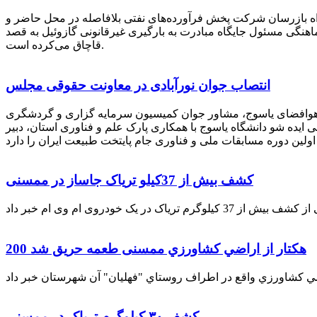
راه بازرسان شرکت پخش فرآورده‌های نفتی بلافاصله در محل حاضر و
انکر با هماهنگی مسئول جایگاه مبادرت به بارگیری غیرقانونی گازوئیل به قصد
قاچاق می‌کرده است.
انتصاب جوان نورآبادی در معاونت حقوقی مجلس
 هوافضای یاسوج، مشاور جوان کمیسیون سرمایه گزاری و گردشگری
 ایده شو دانشگاه یاسوج با همکاری پارک علم و فناوری استان، دبیر
کشف بیش از 37کیلو تریاک جاساز در ممسنی
200 هكتار از اراضي كشاورزي ممسنی طعمه حریق شد
کشف ۳۰ کیلوگرم تریاک در ممسنی