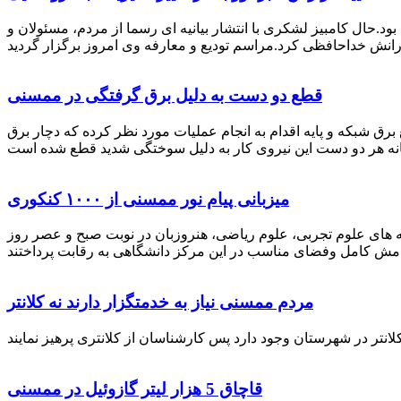
رستان ممسنی بود.حال کامبیز لشکری با انتشار بیانیه ای رسما از مردم، مسئولان و
قطع دو دست به دلیل برق گرفتگی در ممسنی
 برق شبکه و پایه اقدام به انجام عملیات مورد نظر کرده که دچار برق
میزبانی پیام نور ممسنی از ۱۰۰۰ کنکوری
 خصوص برگزاری کنکور سراسری اظهار داشت: 1000 نفر از داوطلبان در رشته های علوم تجربی، علوم ریاضی، هنروزبان در نوبت صبح و عصر روز
مردم ممسنی نیاز به خدمتگزار دارند نه کلانتر
قاچاق 5 هزار لیتر گازوئیل در ممسنی