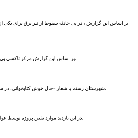
بر اساس این گزارش ، در پی حادثه سقوط از تیر برق برای یکی از
بر اساس این گزارش مرکز تاکسی بی سیم ممسنی به دلیل نداشتن پروانه ی کسب به استناد ماده ی ۲۷ و ۲۸ قانون نظام صنفی با دستور مقام قضایی تا اطلاع ثانوی پلمپ گردید.
شهرستان رستم با شعار «حال خوش کتابخوانی، در سرزمین زرد طلایی رستم» و هماهنگی و همکاری همه دستگاه های فرهنگی و مردم آمادگی خود را برای نامزدی پایخت کتاب ایران اعلام کرد.
در این بازدید موارد نقص پروژه توسط عوامل فنی مشخص و جهت رفع نقص برای رسیدن به مرحله تجهیز کتابخانه به مهران ضرغامی واگذار گردید که در اسرع وقت کار تحویل گردد.