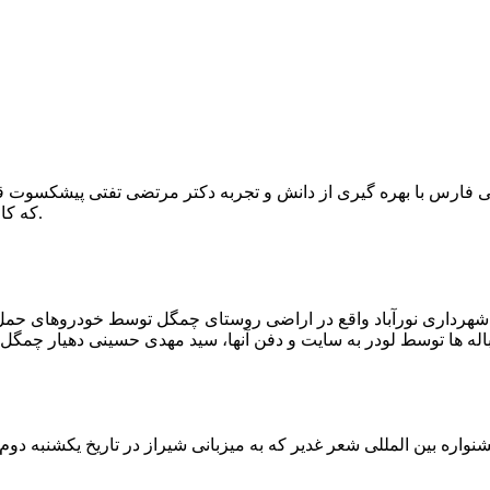
که کار احیا با حفر یک چاه ۲ متری و یک راهرو افقی ۲ متری صورت گرفت.
ه شهرداری نورآباد واقع در اراضی روستای چمگل توسط خودروهای حمل 
اره بین المللی شعر غدیر که به میزبانی شیراز در تاریخ یکشنبه دوم