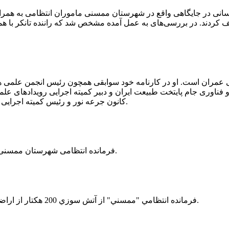
 رسانی در جایگاهی واقع در شهرستان ممسنی ماموران انتظامی به هم
وئیل حمل می‌کرد، توقیف کردند. در بررسی‌های به عمل آمده مشخص شد که راننده ت
ی عمران است. او در کارنامه خود سوابقی همچون رئیس انجمن علمی
ناوری جام پایتخت طبیعت ایران و دبیر کمیته اجرایی رویدادهای علمی
کانون جرعه نور و رئیس کمیته اجرایی اولین دوره مسابقات ملی و فناوری جام پایتخت طبیعت ایران را دارد.
فرمانده انتظامی شهرستان ممسنی از کشف بیش از 37 کیلوگرم تریاک در یک خودروی ام وی ام خبر داد.
فرمانده انتظامي "ممسني" از آتش سوزي 200 هكتار از اراضي كشاورزي واقع در اطراف روستاي "فهلیان" آن شهرستان خبر داد.