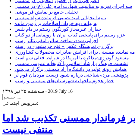
انصرافی دیگر از حضور انتخاباتی در ممسنی
سه اجرای تعزیه به مناسبت شهادت امام علی (ع) در ممسنی
تحلیلی جامع بر نمایش فراموشی
بیانیه انتخاباتی امید نصیبی فرمانده سپاه ممسنی
به بهانه دوم خرداد؛ اصلاحات بر زمین مانده
حفاران غیرمجاز کورنگون رستم در دام پلیس
عزم رستم برای پایتختی کتاب ایران با رونمایی از دو کتاب
اجرایی شدن ساخت سالن آمفی تئاتر رستم
برگزاری نمایشگاه عکس « فتح خرمشهر» در رستم
امه نماینده ممسنی برای افزایش صادرات محصولات کشاورزی
مسعود گودرزی:مذاکره با آمریکا در شرایط فعلی سم است
نشست فرهنگ و ارشاد اسلامی با کتابخانه عمومی ممسنی
همایش رونق تولید در دانشگاه آزاد ممسنی برگزار می‌شود
پژوهشی مردم‌شناختی درباره شیوه زیست مردمان قوم لُر
خطر هجوم ملخها به شهرستان‌های ممسنی و رستم
2019 July 16
سه‌شنبه ۲۵ تير ۱۳۹۸ -
سرویس اجتماعی:
یر فرماندار ممسنی تکذیب شد اما
منتفی نیست