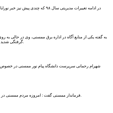
در ادامه تغییرات مدیریتی سال ۹۸ 
به گفته یکی از منابع آگاه در اداره برق ممسنی، وی در حالی به روی
گرفتگی شدید شد و جهت درمان به شیراز انتقال یافت.به گفته این منبع آگاه ؛ متاسفانه هر دو دست این نیروی کار به دلیل سوختگی شدید قطع شده است.
فرماندار ممسنی گفت : امروزه مردم ممسنی در ادارات شهرستان نیاز به کارشناس و خدمتگزار دارند و به اندازه کافی کلانتر در شهرستان وجود دارد پس کارشناسان از کلانتری پرهیز نمایند.