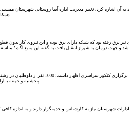
که چندی پیش نیز خبر نوراباد به آن اشاره کرد، تغییر مدیریت اداره آبفا روستایی شه
همکارانش خداحافظی کرد.مراسم تودیع و معارفه وی امروز برگزار گردید.
 تیر برق رفته بود که شبکه دارای برق بوده و این نیروی کار بدون قطع
شهرام رحمانی سرپرست دانشگاه پیام نور ممسنی در
پنجشنبه و جمعه با آرامش کامل وفضای مناسب در این مرکز دانشگاهی به رقابت پرداختند.