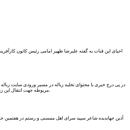
در پی درج خبری با محتوای تخلیه زباله در مسیر ورودی سایت زبال
مربوطه جهت انتقال این زباله ها توسط لودر به سایت و دفن آنها، سید مهدی حسینی دهیار چمگل با ارسال تصاویری خبر از جمع آوری این زباله ها توسط شهرداری داد.
آذین جهاندیده شاعر سپید سرای اهل ممسنی و رستم در هفتمین جشنو