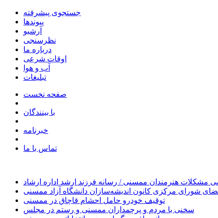
جستجوی پیشرفته
پیوندها
آرشیو
نظرسنجی
درباره ما
اوقات شرعی
آب و هوا
تبلیغات
صفحه نخست
با بینندگان
خبرنامه
تماس با ما
 مشکلات هنرمندان ممسنی / رسانه فرزند ارشد اداره ارشاد
ای شورای مرکزی کانون اندیشه‌سازان دانشگاه آزاد ممسنی
توقیف خودرو حامل احشام قاچاق در ممسنی
سخنی با مردم و پرچمداران ممسنی و رستم در مجلس