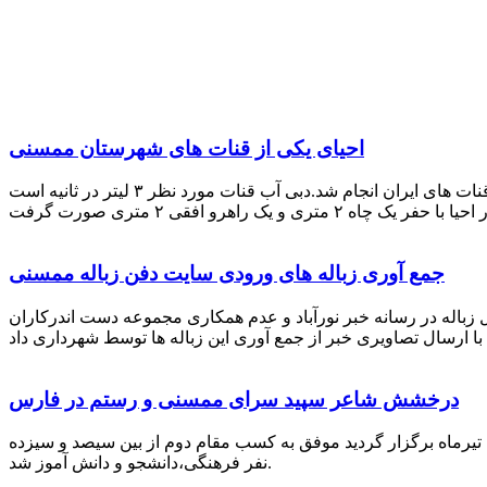
احیای یکی از قنات های شهرستان ممسنی
احیای این قنات به گفته علیرضا ظهیر امامی رئیس کانون کارآفرینی فارس با بهره گیری از دانش و تجربه دکتر مرتضی تفتی پیشکسوت قنات های ایران انجام شد.دبی آب قنات مورد نظر ۳ لیتر در ثانیه است
جمع آوری زباله های ورودی سایت دفن زباله ممسنی
زباله در رسانه خبر نورآباد و عدم همکاری مجموعه دست اندرکاران
درخشش شاعر سپید سرای ممسنی و رستم در فارس
 تیرماه برگزار گردید موفق به کسب مقام دوم از بین سیصد و سیزده
نفر فرهنگی،دانشجو و دانش آموز شد.