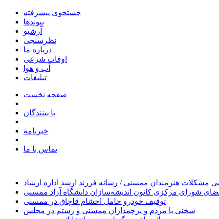
جستجوی پیشرفته
پیوندها
آرشیو
نظرسنجی
درباره ما
اوقات شرعی
آب و هوا
تبلیغات
صفحه نخست
با بینندگان
خبرنامه
تماس با ما
 مشکلات هنرمندان ممسنی / رسانه فرزند ارشد اداره ارشاد
ای شورای مرکزی کانون اندیشه‌سازان دانشگاه آزاد ممسنی
توقیف خودرو حامل احشام قاچاق در ممسنی
سخنی با مردم و پرچمداران ممسنی و رستم در مجلس