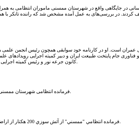
 رسانی در جایگاهی واقع در شهرستان ممسنی ماموران انتظامی به هم
وئیل حمل می‌کرد، توقیف کردند. در بررسی‌های به عمل آمده مشخص شد که راننده ت
ی عمران است. او در کارنامه خود سوابقی همچون رئیس انجمن علمی
ناوری جام پایتخت طبیعت ایران و دبیر کمیته اجرایی رویدادهای علمی
کانون جرعه نور و رئیس کمیته اجرایی اولین دوره مسابقات ملی و فناوری جام پایتخت طبیعت ایران را دارد.
فرمانده انتظامی شهرستان ممسنی از کشف بیش از 37 کیلوگرم تریاک در یک خودروی ام وی ام خبر داد.
فرمانده انتظامي "ممسني" از آتش سوزي 200 هكتار از اراضي كشاورزي واقع در اطراف روستاي "فهلیان" آن شهرستان خبر داد.