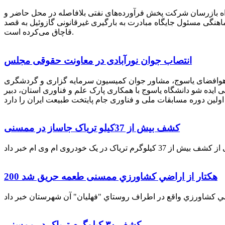
راه بازرسان شرکت پخش فرآورده‌های نفتی بلافاصله در محل حاضر و
انکر با هماهنگی مسئول جایگاه مبادرت به بارگیری غیرقانونی گازوئیل به قصد
قاچاق می‌کرده است.
انتصاب جوان نورآبادی در معاونت حقوقی مجلس
 هوافضای یاسوج، مشاور جوان کمیسیون سرمایه گزاری و گردشگری
 ایده شو دانشگاه یاسوج با همکاری پارک علم و فناوری استان، دبیر
کشف بیش از 37کیلو تریاک جاساز در ممسنی
200 هكتار از اراضي كشاورزي ممسنی طعمه حریق شد
کشف ۳۰ کیلوگرم تریاک در ممسنی