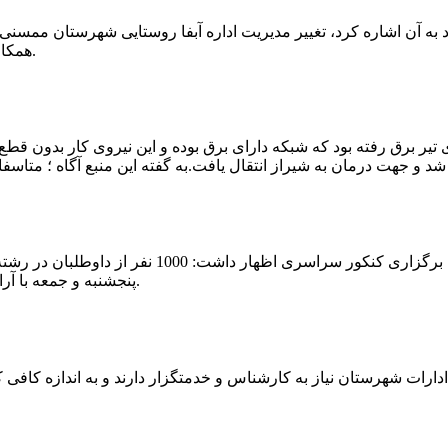
که چندی پیش نیز خبر نوراباد به آن اشاره کرد، تغییر مدیریت اداره آبفا روستایی شه
همکارانش خداحافظی کرد.مراسم تودیع و معارفه وی امروز برگزار گردید.
 تیر برق رفته بود که شبکه دارای برق بوده و این نیروی کار بدون قطع
شهرام رحمانی سرپرست دانشگاه پیام نور ممسنی در
پنجشنبه و جمعه با آرامش کامل وفضای مناسب در این مرکز دانشگاهی به رقابت پرداختند.