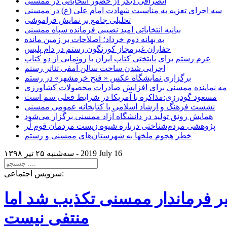
انصرافی دیگر از حضور انتخاباتی در ممسنی
سه اجرای تعزیه به مناسبت شهادت امام علی (ع) در ممسنی
تحلیلی جامع بر نمایش فراموشی
بیانیه انتخاباتی امید نصیبی فرمانده سپاه ممسنی
به بهانه دوم خرداد؛ اصلاحات بر زمین مانده
حفاران غیرمجاز کورنگون رستم در دام پلیس
عزم رستم برای پایتختی کتاب ایران با رونمایی از دو کتاب
اجرایی شدن ساخت سالن آمفی تئاتر رستم
برگزاری نمایشگاه عکس « فتح خرمشهر» در رستم
امه نماینده ممسنی برای افزایش صادرات محصولات کشاورزی
مسعود گودرزی:مذاکره با آمریکا در شرایط فعلی سم است
نشست فرهنگ و ارشاد اسلامی با کتابخانه عمومی ممسنی
همایش رونق تولید در دانشگاه آزاد ممسنی برگزار می‌شود
پژوهشی مردم‌شناختی درباره شیوه زیست مردمان قوم لُر
خطر هجوم ملخها به شهرستان‌های ممسنی و رستم
2019 July 16
سه‌شنبه ۲۵ تير ۱۳۹۸ -
سرویس اجتماعی:
یر فرماندار ممسنی تکذیب شد اما
منتفی نیست