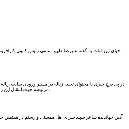
در پی درج خبری با محتوای تخلیه زباله در مسیر ورودی سایت زبال
مربوطه جهت انتقال این زباله ها توسط لودر به سایت و دفن آنها، سید مهدی حسینی دهیار چمگل با ارسال تصاویری خبر از جمع آوری این زباله ها توسط شهرداری داد.
آذین جهاندیده شاعر سپید سرای اهل ممسنی و رستم در هفتمین جشنو