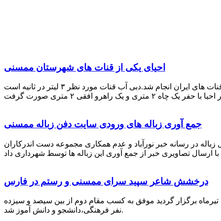
احیای یکی از قنات های شهرستان ممسنی
احیای این قنات به گفته علیرضا ظهیر امامی رئیس کانون کارآفرینی فارس با بهره گیری از دانش و تجربه دکتر مرتضی تفتی پیشکسوت قنات های ایران انجام شد.دبی آب قنات مورد نظر ۳ لیتر در ثانیه است
جمع آوری زباله های ورودی سایت دفن زباله ممسنی
زباله در رسانه خبر نورآباد و عدم همکاری مجموعه دست اندرکاران
درخشش شاعر سپید سرای ممسنی و رستم در فارس
 تیرماه برگزار گردید موفق به کسب مقام دوم از بین سیصد و سیزده
نفر فرهنگی،دانشجو و دانش آموز شد.