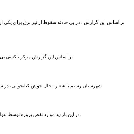
بر اساس این گزارش ، در پی حادثه سقوط از تیر برق برای یکی از
بر اساس این گزارش مرکز تاکسی بی سیم ممسنی به دلیل نداشتن پروانه ی کسب به استناد ماده ی ۲۷ و ۲۸ قانون نظام صنفی با دستور مقام قضایی تا اطلاع ثانوی پلمپ گردید.
شهرستان رستم با شعار «حال خوش کتابخوانی، در سرزمین زرد طلایی رستم» و هماهنگی و همکاری همه دستگاه های فرهنگی و مردم آمادگی خود را برای نامزدی پایخت کتاب ایران اعلام کرد.
در این بازدید موارد نقص پروژه توسط عوامل فنی مشخص و جهت رفع نقص برای رسیدن به مرحله تجهیز کتابخانه به مهران ضرغامی واگذار گردید که در اسرع وقت کار تحویل گردد.