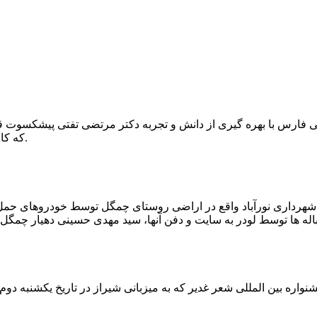
که کار احیا با حفر یک چاه ۲ متری و یک راهرو افقی ۲ متری صورت گرفت.
ه شهرداری نورآباد واقع در اراضی روستای چمگل توسط خودروهای حمل 
اره بین المللی شعر غدیر که به میزبانی شیراز در تاریخ یکشنبه دوم