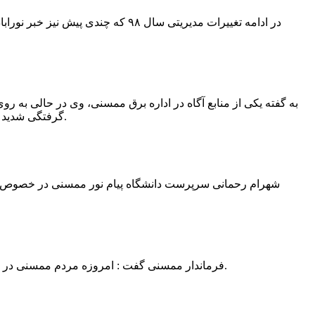
در ادامه تغییرات مدیریتی سال ۹۸ 
به گفته یکی از منابع آگاه در اداره برق ممسنی، وی در حالی به روی
گرفتگی شدید شد و جهت درمان به شیراز انتقال یافت.به گفته این منبع آگاه ؛ متاسفانه هر دو دست این نیروی کار به دلیل سوختگی شدید قطع شده است.
فرماندار ممسنی گفت : امروزه مردم ممسنی در ادارات شهرستان نیاز به کارشناس و خدمتگزار دارند و به اندازه کافی کلانتر در شهرستان وجود دارد پس کارشناسان از کلانتری پرهیز نمایند.