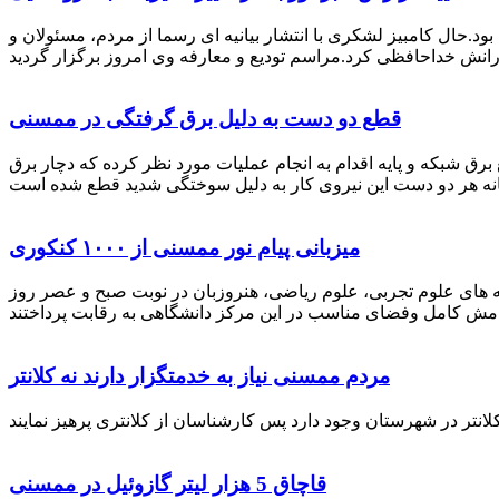
رستان ممسنی بود.حال کامبیز لشکری با انتشار بیانیه ای رسما از مردم، مسئولان و
قطع دو دست به دلیل برق گرفتگی در ممسنی
 برق شبکه و پایه اقدام به انجام عملیات مورد نظر کرده که دچار برق
میزبانی پیام نور ممسنی از ۱۰۰۰ کنکوری
 خصوص برگزاری کنکور سراسری اظهار داشت: 1000 نفر از داوطلبان در رشته های علوم تجربی، علوم ریاضی، هنروزبان در نوبت صبح و عصر روز
مردم ممسنی نیاز به خدمتگزار دارند نه کلانتر
قاچاق 5 هزار لیتر گازوئیل در ممسنی