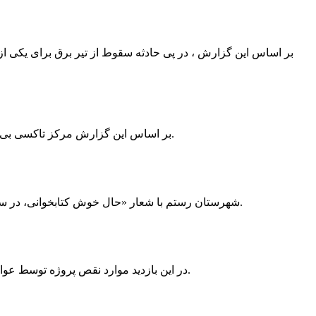
بر اساس این گزارش ، در پی حادثه سقوط از تیر برق برای یکی از
بر اساس این گزارش مرکز تاکسی بی سیم ممسنی به دلیل نداشتن پروانه ی کسب به استناد ماده ی ۲۷ و ۲۸ قانون نظام صنفی با دستور مقام قضایی تا اطلاع ثانوی پلمپ گردید.
شهرستان رستم با شعار «حال خوش کتابخوانی، در سرزمین زرد طلایی رستم» و هماهنگی و همکاری همه دستگاه های فرهنگی و مردم آمادگی خود را برای نامزدی پایخت کتاب ایران اعلام کرد.
در این بازدید موارد نقص پروژه توسط عوامل فنی مشخص و جهت رفع نقص برای رسیدن به مرحله تجهیز کتابخانه به مهران ضرغامی واگذار گردید که در اسرع وقت کار تحویل گردد.