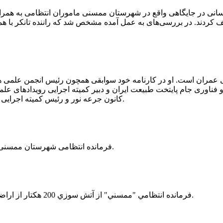
 رسانی در جایگاهی واقع در شهرستان ممسنی ماموران انتظامی به هم
وئیل حمل می‌کرد، توقیف کردند. در بررسی‌های به عمل آمده مشخص شد که راننده ت
ی عمران است. او در کارنامه خود سوابقی همچون رئیس انجمن علمی
ناوری جام پایتخت طبیعت ایران و دبیر کمیته اجرایی رویدادهای علمی
کانون جرعه نور و رئیس کمیته اجرایی اولین دوره مسابقات ملی و فناوری جام پایتخت طبیعت ایران را دارد.
فرمانده انتظامی شهرستان ممسنی از کشف بیش از 37 کیلوگرم تریاک در یک خودروی ام وی ام خبر داد.
فرمانده انتظامي "ممسني" از آتش سوزي 200 هكتار از اراضي كشاورزي واقع در اطراف روستاي "فهلیان" آن شهرستان خبر داد.