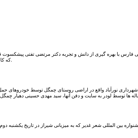
که کار احیا با حفر یک چاه ۲ متری و یک راهرو افقی ۲ متری صورت گرفت.
ه شهرداری نورآباد واقع در اراضی روستای چمگل توسط خودروهای حمل 
اره بین المللی شعر غدیر که به میزبانی شیراز در تاریخ یکشنبه دوم