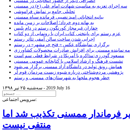
انصرافی دیگر از حضور انتخاباتی در ممسنی
سه اجرای تعزیه به مناسبت شهادت امام علی (ع) در ممسنی
تحلیلی جامع بر نمایش فراموشی
بیانیه انتخاباتی امید نصیبی فرمانده سپاه ممسنی
به بهانه دوم خرداد؛ اصلاحات بر زمین مانده
حفاران غیرمجاز کورنگون رستم در دام پلیس
عزم رستم برای پایتختی کتاب ایران با رونمایی از دو کتاب
اجرایی شدن ساخت سالن آمفی تئاتر رستم
برگزاری نمایشگاه عکس « فتح خرمشهر» در رستم
امه نماینده ممسنی برای افزایش صادرات محصولات کشاورزی
مسعود گودرزی:مذاکره با آمریکا در شرایط فعلی سم است
نشست فرهنگ و ارشاد اسلامی با کتابخانه عمومی ممسنی
همایش رونق تولید در دانشگاه آزاد ممسنی برگزار می‌شود
پژوهشی مردم‌شناختی درباره شیوه زیست مردمان قوم لُر
خطر هجوم ملخها به شهرستان‌های ممسنی و رستم
2019 July 16
سه‌شنبه ۲۵ تير ۱۳۹۸ -
سرویس اجتماعی:
یر فرماندار ممسنی تکذیب شد اما
منتفی نیست