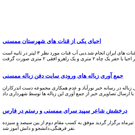
احیای یکی از قنات های شهرستان ممسنی
احیای این قنات به گفته علیرضا ظهیر امامی رئیس کانون کارآفرینی فارس با بهره گیری از دانش و تجربه دکتر مرتضی تفتی پیشکسوت قنات های ایران انجام شد.دبی آب قنات مورد نظر ۳ لیتر در ثانیه است
جمع آوری زباله های ورودی سایت دفن زباله ممسنی
زباله در رسانه خبر نورآباد و عدم همکاری مجموعه دست اندرکاران
درخشش شاعر سپید سرای ممسنی و رستم در فارس
 تیرماه برگزار گردید موفق به کسب مقام دوم از بین سیصد و سیزده
نفر فرهنگی،دانشجو و دانش آموز شد.