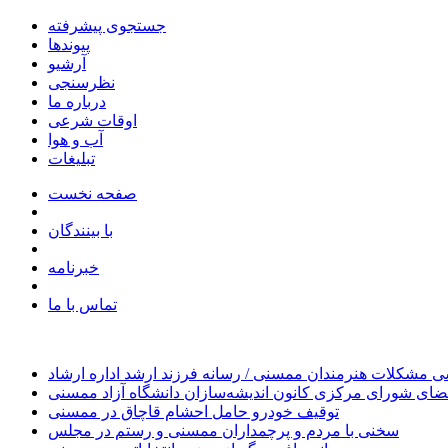
جستجوی پیشرفته
پیوندها
آرشیو
نظرسنجی
درباره ما
اوقات شرعی
آب و هوا
تبلیغات
صفحه نخست
با بینندگان
خبرنامه
تماس با ما
 مشکلات هنرمندان ممسنی / رسانه فرزند ارشد اداره ارشاد
ای شورای مرکزی کانون اندیشه‌سازان دانشگاه آزاد ممسنی
توقیف خودرو حامل احشام قاچاق در ممسنی
سخنی با مردم و پرچمداران ممسنی و رستم در مجلس