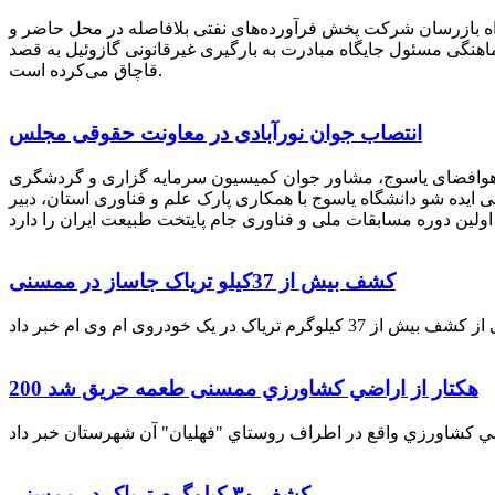
راه بازرسان شرکت پخش فرآورده‌های نفتی بلافاصله در محل حاضر و
انکر با هماهنگی مسئول جایگاه مبادرت به بارگیری غیرقانونی گازوئیل به قصد
قاچاق می‌کرده است.
انتصاب جوان نورآبادی در معاونت حقوقی مجلس
 هوافضای یاسوج، مشاور جوان کمیسیون سرمایه گزاری و گردشگری
 ایده شو دانشگاه یاسوج با همکاری پارک علم و فناوری استان، دبیر
کشف بیش از 37کیلو تریاک جاساز در ممسنی
200 هكتار از اراضي كشاورزي ممسنی طعمه حریق شد
کشف ۳۰ کیلوگرم تریاک در ممسنی