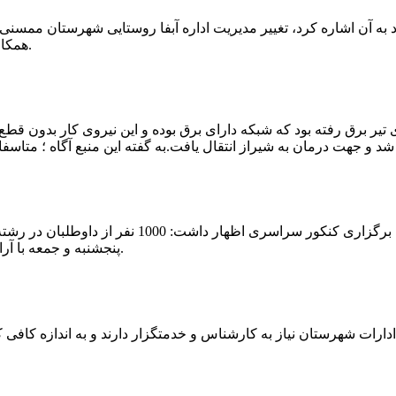
که چندی پیش نیز خبر نوراباد به آن اشاره کرد، تغییر مدیریت اداره آبفا روستایی شه
همکارانش خداحافظی کرد.مراسم تودیع و معارفه وی امروز برگزار گردید.
 تیر برق رفته بود که شبکه دارای برق بوده و این نیروی کار بدون قطع
شهرام رحمانی سرپرست دانشگاه پیام نور ممسنی در
پنجشنبه و جمعه با آرامش کامل وفضای مناسب در این مرکز دانشگاهی به رقابت پرداختند.