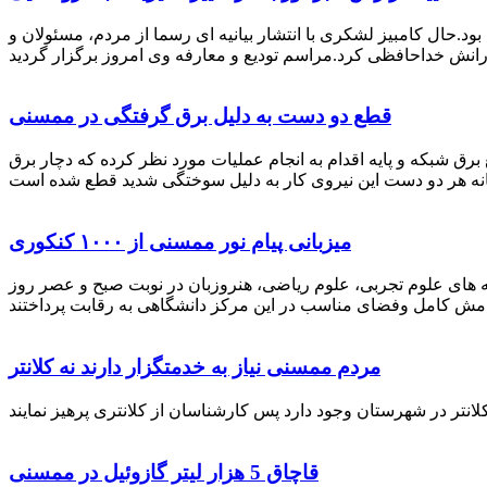
رستان ممسنی بود.حال کامبیز لشکری با انتشار بیانیه ای رسما از مردم، مسئولان و
قطع دو دست به دلیل برق گرفتگی در ممسنی
 برق شبکه و پایه اقدام به انجام عملیات مورد نظر کرده که دچار برق
میزبانی پیام نور ممسنی از ۱۰۰۰ کنکوری
 خصوص برگزاری کنکور سراسری اظهار داشت: 1000 نفر از داوطلبان در رشته های علوم تجربی، علوم ریاضی، هنروزبان در نوبت صبح و عصر روز
مردم ممسنی نیاز به خدمتگزار دارند نه کلانتر
قاچاق 5 هزار لیتر گازوئیل در ممسنی