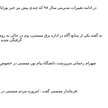
در ادامه تغییرات مدیریتی سال ۹۸ 
به گفته یکی از منابع آگاه در اداره برق ممسنی، وی در حالی به روی
گرفتگی شدید شد و جهت درمان به شیراز انتقال یافت.به گفته این منبع آگاه ؛ متاسفانه هر دو دست این نیروی کار به دلیل سوختگی شدید قطع شده است.
فرماندار ممسنی گفت : امروزه مردم ممسنی در ادارات شهرستان نیاز به کارشناس و خدمتگزار دارند و به اندازه کافی کلانتر در شهرستان وجود دارد پس کارشناسان از کلانتری پرهیز نمایند.