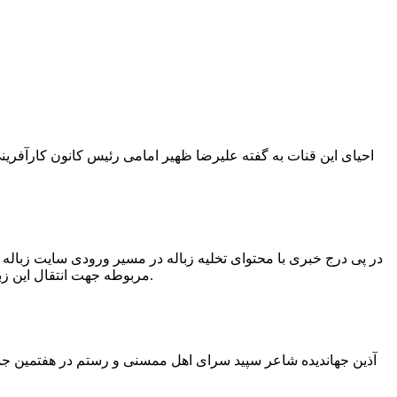
در پی درج خبری با محتوای تخلیه زباله در مسیر ورودی سایت زبال
مربوطه جهت انتقال این زباله ها توسط لودر به سایت و دفن آنها، سید مهدی حسینی دهیار چمگل با ارسال تصاویری خبر از جمع آوری این زباله ها توسط شهرداری داد.
آذین جهاندیده شاعر سپید سرای اهل ممسنی و رستم در هفتمین جشنو